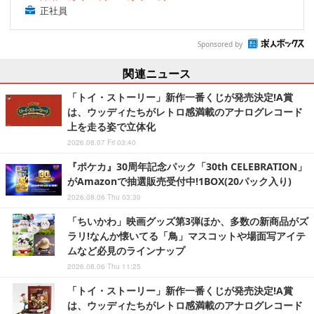
正社員
Sponsored by
関連ニュース
「トイ・ストーリー」新作一番くじが発売決定!A賞
は、ウッディたちがレトロ感満載のアナログレコード
上を走る姿で立体化
2026.08.07 Fri 03:40
『ポケカ』30周年記念パック「30th CELEBRATION」
がAmazonで抽選販売受付中!1BOX(20パック入り)
2026.08.06 Thu 03:30
「ちいかわ」映画グッズ第3弾ほか、多数の新商品がズ
ラリ!なんか懐いてる「鳥」マスコットや場面写アイテ
ムなど必見のラインナップ
2026.08.06 Thu 11:25
「トイ・ストーリー」新作一番くじが発売決定!A賞
は、ウッディたちがレトロ感満載のアナログレコード