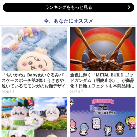
ランキングをもっと見る
今、あなたにオススメ
「ちいかわ」Babyぬいぐるみパ
金色に輝く「METAL BUILD ゴッ
スケースポーチ第2弾！うさぎや
ドガンダム（明鏡止水）」が商品
泣いているモモンガのお顔デザイ
化！日輪エフェクトも本商品用に
ン全4種が8月下旬プライズ展開
刷新した豪華仕様
2026.8.7
2026.8.7