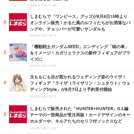
2026.8.7(金) 12:40
しまむらで「ワンピース」グッズが8月8日15時より
オンライン販売！かるた風のルフィたちがお洒落なバ
ッグや、チョッパーが可愛いサンダルも
2026.8.7(金) 18:15
「機動戦士ガンダムSEED」エンディング「暁の車」
をイメージ！カガリとラクスの新作フィギュアがプラ
イズに
2026.8.7(金) 16:20
太ももにも目が惹かれるウェディング姿のライザ！
フィギュア「ライザ（ライザリン・シュタウト）ウェ
ディングStyle」が8月7日より予約受付開始
2026.8.6(木) 19:15
しまむらで販売された「HUNTER×HUNTER」G.I.編
テーマの一部商品が受注再販！カードデザインのキー
ホルダーや、キルアたちのセリフ付ソックスなど
2026.8.7(金) 11:00