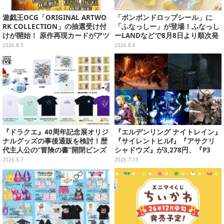
遊戯王OCG「ORIGINAL ARTWO
「ボンボンドロップシール」に
RK COLLECTION」の抽選受け付
「ふなっしー」が登場！ふなっし
けが開始！ 原作再現カードがアツ
ーLANDなどで8月8日より順次発
いスペシャルパック
売
2026.8.5
2026.8.6
『ドラクエ』40周年記念展オリジ
『エルデンリング ナイトレイン』
ナルグッズの事後通販を検討！歴
『サイレントヒルf』『アサクリ
代主人公の“冒険の書”開閉ピンズ
シャドウズ』が3,278円、『P3
をはじめ、ユニークなＴシャツや
R』『TOXリマスター』は2,728円
2026.8.7
2026.7.19
雑貨など
に！─ゲオ店舗セールを実地調査