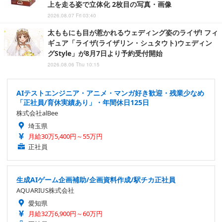
上を走る姿で立体化 2枚目の写真・画像
2026.08.07 Fri 03:40
太ももにも目が惹かれるウェディング姿のライザ! フィ
ギュア「ライザ(ライザリン・シュタウト)ウェディン
グStyle」が8月7日より予約受付開始
2026.08.06 Thu 10:15
AIテストエンジニア・アニメ・マンガ好き歓迎・残業少なめ
「正社員/育休実績あり」・年間休日125日
株式会社alBee
埼玉県
月給30万5,400円～55万円
正社員
生成AIゲーム企画補助/企画資料作成/駅チカ正社員
AQUARIUS株式会社
愛知県
月給32万6,900円～60万円