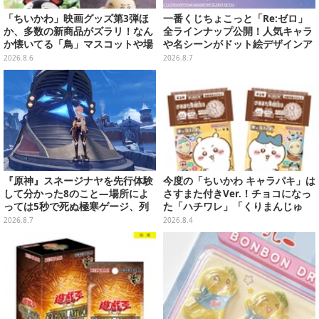
「ちいかわ」映画グッズ第3弾ほ
一番くじちょこっと「Re:ゼロ」
か、多数の新商品がズラリ！なん
全ラインナップ公開！人気キャラ
か懐いてる「鳥」マスコットや場
や名シーンがドット絵デザインア
面写アイテムなど必見のラインナ
クリルマグネットに
2026.8.6
2026.8.7
ップ
『原神』スネージナヤを先行体験
今度の「ちいかわ キャラパキ」は
して分かった8のこと―場所によ
さすまた付きVer.！チョコになっ
っては5秒で死ぬ極寒ゲージ、列
た「ハチワレ」「くりまんじゅ
車は“ダイナミック途中下車”可能
う」たちも可愛い全8種
2026.8.7
2026.8.4
など自由度高め