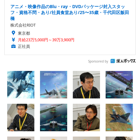
アニメ・映像作品のBlu・ray・DVDパッケージ封入スタッ
フ・資格不問・あり/社員食堂あり/25〜35歳・千代田区飯田
橋
株式会社RIOT
東京都
月給23万5,000円～39万3,900円
正社員
Sponsored by