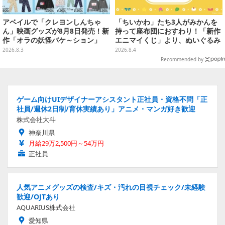
アベイルで「クレヨンしんちゃ
「ちいかわ」たち3人がみかんを
ん」映画グッズが8月8日発売！新
持って座布団におすわり！「新作
作「オラの妖怪バケ～ション」
エニマイくじ」より、ぬいぐるみ
や、「ヘンダーランド」「暗黒タ
画像が初公開
2026.8.3
2026.8.4
マタマ」などをフィーチャー
Recommended by
ゲーム向けUIデザイナーアシスタント正社員・資格不問「正
社員/週休2日制/育休実績あり」アニメ・マンガ好き歓迎
株式会社大斗
神奈川県
月給29万2,500円～54万円
正社員
人気アニメグッズの検査/キズ・汚れの目視チェック/未経験
歓迎/OJTあり
AQUARIUS株式会社
愛知県