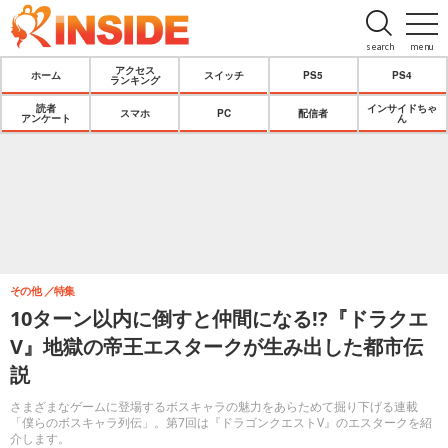
search
menu
アクセス
ホーム
スイッチ
PS5
PS4
ランキング
読者
インサイドちゃ
スマホ
PC
配信者
アンケート
ん
その他
特集
10ターン以内に倒すと仲間になる!?『ドラクエ
V』地獄の帝王エスタークが生み出した都市伝
説
さまざまなゲームに登場するボスキャラの魅力をあらためて掘り下げる連載
「僕らのボスキャラ列伝」。第7回は『ドラゴンクエストV』のエスタークを紹
介します。