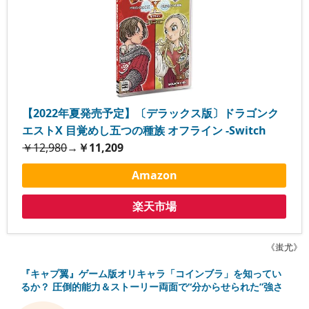
【2022年夏発売予定】〔デラックス版〕ドラゴンク
エストX 目覚めし五つの種族 オフライン -Switch
￥12,980
→
￥11,209
Amazon
楽天市場
《蚩尤》
『キャプ翼』ゲーム版オリキャラ「コインブラ」を知ってい
るか？ 圧倒的能力＆ストーリー両面で“分からせられた”強さ