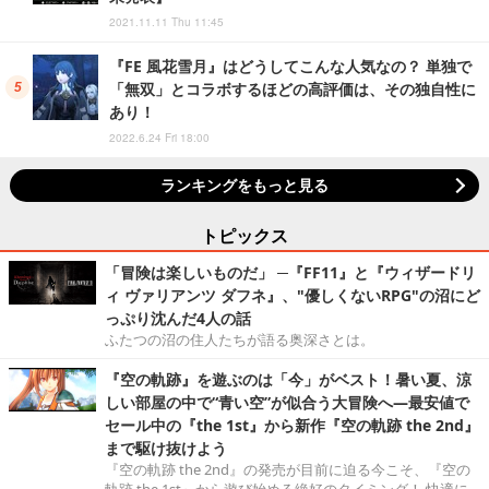
2021.11.11 Thu 11:45
『FE 風花雪月』はどうしてこんな人気なの？ 単独で
「無双」とコラボするほどの高評価は、その独自性に
あり！
2022.6.24 Fri 18:00
ランキングをもっと見る
トピックス
「冒険は楽しいものだ」 ─『FF11』と『ウィザードリ
ィ ヴァリアンツ ダフネ』、"優しくないRPG"の沼にど
っぷり沈んだ4人の話
ふたつの沼の住人たちが語る奥深さとは。
『空の軌跡』を遊ぶのは「今」がベスト！暑い夏、涼
しい部屋の中で“青い空”が似合う大冒険へ―最安値で
セール中の『the 1st』から新作『空の軌跡 the 2nd』
まで駆け抜けよう
『空の軌跡 the 2nd』の発売が目前に迫る今こそ、『空の
軌跡 the 1st』から遊び始める絶好のタイミング！ 快適に