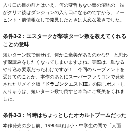
入り口の目の前とはいえ、何の変哲もない毒の沼地の一端
がクリア後はダンジョンの入り口になるのですから、ノー
ヒント・前情報なしで発見したときは大変な驚きでした。
条件3-2：エスタークが
撃破ターン数を教えてくれる
ことの意味
短いターン数で倒せば、何かご褒美があるのかな!? と思わ
ず深読みをしたくなってしまいますよね。実際は、単なる
やり込み要素だったわけですが！ 今回のムーブメントを
受けてのことか、本作のあとにスーパーファミコンで発売
されたリメイク版『
ドラゴンクエストIII
』の隠しボス・し
んりゅうは、短いターン数で倒すと本当にご褒美をくれま
した。
条件3-3：当時は
ちょっとしたオカルトブームだった
本作発売の少し前、1990年頃は小・中学生の間で「人面