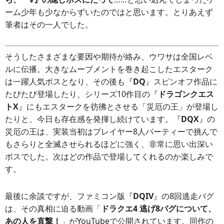
ーム少年も少なからずいたのではと思います。とりあえず
筆者はその一人でした。
そうしたさまざまな要因や期待が絡み、ウワサは全国レベ
ルに伝播。大きなムーブメントを巻き起こしたエスターク
は一躍人気ボスとなり、その後も『
DQ
』スピンオフ作品に
たびたび登場したり、シリーズ10作目の『
ドラゴンクエス
トX
』にもエスタークを彷彿とさせる「災厄の王」が登場し
たりと、今日も存在感を発揮し続けています。『
DQX
』の
災厄の王は、実装当初はプレイヤー8人パーティーで挑んで
もさらりと全滅させられるほどに強く、非常に思い出深い
ボスでした。次はどの作品で登場してくれるのか楽しみで
す。
最後に余談ですが、ファミコン版『
DQIV
』の8回逃走バグ
は、その真相に迫る動画「
ドラクエ4 逃げ8バグについて、
あの人を直撃！
」がYouTubeで公開されています。同作の