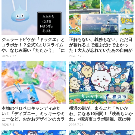
ジェラートピケが『ドラクエ』と
正解もない、義務もない、ただ日
コラボか！？公式Xよりスライム
が暮れるまで遊ぶだけでよかっ
や、なじみ深い「たたかう」「に
た！大人が忘れていたあの自由が
げる」のコマンドウィンドウが投
蘇るノスタルジー夏休みゲームお
2026.7.27
2026.7.25
稿
すすめ5選【特集】
本物のペロペロキャンディみた
横浜の街が、まるごと「ちいか
い！「ディズニー」ミッキーやミ
わ」になる10日間！『映画ちいか
ニーなど、おかおデザインのカラ
わ』×横浜市コラボ開催、夜は特
フルチャーム全10種が8月31日発
別花火まで
2026.8.4
2026.7.24
売