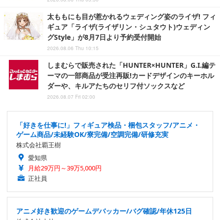
太ももにも目が惹かれるウェディング姿のライザ! フィ
ギュア「ライザ(ライザリン・シュタウト)ウェディン
グStyle」が8月7日より予約受付開始
2026.08.06 Thu 10:15
しまむらで販売された「HUNTER×HUNTER」G.I.編テ
ーマの一部商品が受注再販!カードデザインのキーホル
ダーや、キルアたちのセリフ付ソックスなど
2026.08.07 Fri 02:00
「好きを仕事に!」フィギュア検品・梱包スタッフ/アニメ・
ゲーム商品/未経験OK/寮完備/空調完備/研修充実
株式会社覇王樹
愛知県
月給29万円～39万5,000円
正社員
アニメ好き歓迎のゲームデバッカー/バグ確認/年休125日