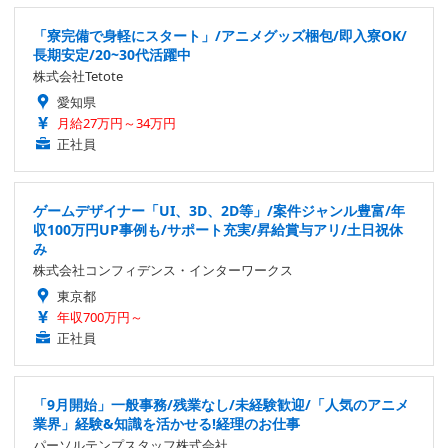
「寮完備で身軽にスタート」/アニメグッズ梱包/即入寮OK/
長期安定/20~30代活躍中
株式会社Tetote
愛知県
月給27万円～34万円
正社員
ゲームデザイナー「UI、3D、2D等」/案件ジャンル豊富/年
収100万円UP事例も/サポート充実/昇給賞与アリ/土日祝休
み
株式会社コンフィデンス・インターワークス
東京都
年収700万円～
正社員
「9月開始」一般事務/残業なし/未経験歓迎/「人気のアニメ
業界」経験&知識を活かせる!経理のお仕事
パーソルテンプスタッフ株式会社