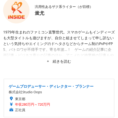
汎用性あるザク系ライター（が目標）
蚩尤
1979年生まれのファミコン直撃世代。スマホゲームもインディーズ
も大型タイトルも遊びますが、自分と組ませてしまって申し訳ない
という気持ちやエイミングのドヘタさなどからチーム制のPvPやFP
S、バトロワが不得手です。寄る年波…！ ゲームの紹介記事に企
画記事・ビジネス寄りの記事のほか、アニメなど他業種の記事もや
れそうだと判断した案件はなんでも請けています。任天堂『ガール
+ 続きを読む
ズモード』シリーズの新作待機勢。
ゲームプロデューサー・ディレクター・プランナー
株式会社Studio Oops
東京都
年収280万円～720万円
正社員