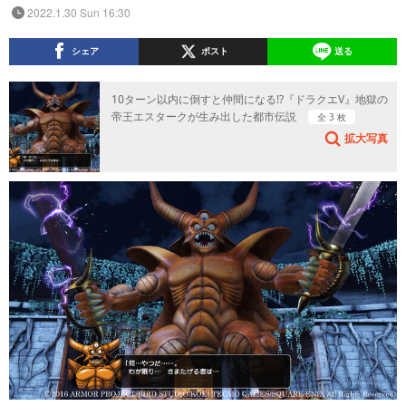
2022.1.30 Sun 16:30
シェア
ポスト
送る
10ターン以内に倒すと仲間になる!?『ドラクエV』地獄の
帝王エスタークが生み出した都市伝説
全 3 枚
拡大写真