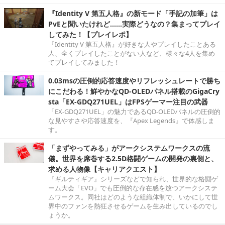
『Identity V 第五人格』の新モード「手記の加筆」は
PvEと聞いたけれど……実際どうなの？集まってプレイ
してみた！【プレイレポ】
『Identity V 第五人格』が好きな人やプレイしたことある
人、全くプレイしたことがない人など、様々な4人を集め
てプレイしてみました！
0.03msの圧倒的応答速度やリフレッシュレートで勝ち
にこだわる！鮮やかなQD-OLEDパネル搭載のGigaCry
sta「EX-GDQ271UEL」はFPSゲーマー注目の武器
「EX-GDQ271UEL」の魅力であるQD-OLEDパネルの圧倒的
な見やすさや応答速度を、『Apex Legends』で体感しま
す。
「まずやってみる」がアークシステムワークスの流
儀。世界を席巻する2.5D格闘ゲームの開発の裏側と、
求める人物像【キャリアクエスト】
『ギルティギア』シリーズなどで知られ、世界的な格闘ゲ
ーム大会「EVO」でも圧倒的な存在感を放つアークシステ
ムワークス。同社はどのような組織体制で、いかにして世
界中のファンを熱狂させるゲームを生み出しているのでし
ょうか。