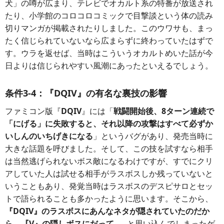
犬」の噂が広まり、テレビでオカルト系の特番が放送され
たり、小学館のコロコロコミックで目撃談という体の読み
切りマンガが掲載されたりしました。このウワサも、まっ
たく信じられていないなら広まらずに終わっていたはずで
す。ウラを返せば、当時はこういうオカルトめいた話が今
日よりは信じられやすい風潮にあったといえるでしょう。
条件3-4：『DQIV』の有名な裏技の影響
ファミコン版『
DQIV
』には「
戦闘開始後、8ターン連続で
「にげる」に失敗すると、それ以降の攻撃はすべて必ずか
いしんのいちげきになる
」というバグがあり、発売当時に
大きな話題を呼びました。そして、この技を試すなら相手
は当然逃げられないボス敵になるわけですが、すでにクリ
アしていた人は試せる相手がラスボスしか残っていないと
いうこともあり、発覚当時はラスボスのデスピサロとセッ
トで語られることも多かったように思います。そこから、
『DQIV』のラスボスにあんなネタが隠されていたのだか
ら、『V』の隠しボスにだって
……と思い込んでしまったゲ