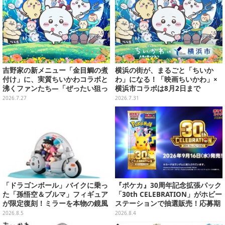
吉野家の新メニュー「金目鯛の煮
横浜の街が、まるごと「ちいか
付け」に、実質ちいかわコラボと
わ」になる！「映画ちいかわ」×
沸くファンたち―「ぜったい狙っ
横浜市コラボは8月2日まで
ただろ！」「映画公開のタイミン
2026.7.27
2026.7.31
グで妙だな？」
「ドラゴンボール」バイクに乗っ
『ポケカ』30周年記念拡張パック
た「孫悟空＆ブルマ」フィギュア
「30th CELEBRATION」がホビー
が限定復刻！ミラーを本物の鏡風
ステーションで抽選販売！応募期
や、ブルマの目元が映りこむ描写
間は8月6日23時59分まで
2026.8.5
2026.8.4
にできるステッカーを収録