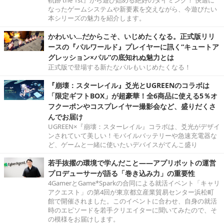
なったゲームシステムや新要素を交えながら、今遊びたい
本シリーズの魅力を紹介します。
かわいい…だからこそ、いじめたくなる。正式版リリ
ースの『パルワールド』プレイヤーに訊く“キュートア
グレッション×パル”の底知れぬ魅力とは
正式版で登場する新たなパルもいじめたくなる！
『崩壊：スターレイル』爻光とUGREENのコラボは
「限定ギフトBOX」が超豪華！全6商品に使える5％オ
フクーポンやコスプレイヤー撮影会など、盛りだくさ
んでお届け
UGREEN×『崩壊：スターレイル』コラボは、爻光がデザイ
ンされていて美しい！モバイルバッテリーや急速充電器な
ど、ゲームと一緒に使いたいデバイスがてんこ盛り
若手抜擢の環境で学んだこと――アプリボットの運営
プロデューサーが語る「巻き込み力」の重要性
4GamerとGame*Sparkの合同による就活イベント「キャリ
アクエスト」の第4回が東京都立産業貿易センター浜松町
館で開催されました。このイベントに合わせ、自身の就活
時のエピソードを若手クリエイターに聞いてみたので、そ
の模様をお届けします。