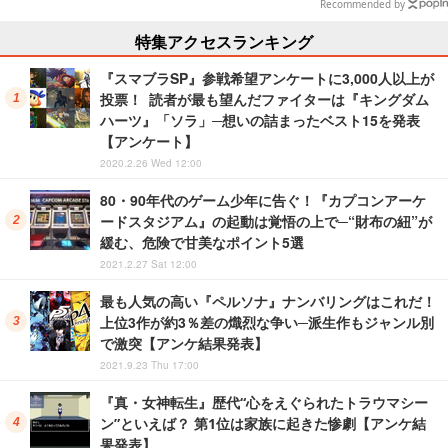
ナップ
Recommended by
特集アクセスランキング
『スマブラSP』参戦希望アンケートに3,000人以上が
投票！ 読者が最も望んだファイターは『キングダム
ハーツ』「ソラ」─想いの詰まったベスト15を発表
【アンケート】
2020.2.26 Wed 12:00
80・90年代のゲーム少年に告ぐ！『カプコンアーケ
ードスタジアム』の起動は覚悟の上で─“財布の紐”が
緩む、危険で甘美なポイント5選
2021.2.27 Sat 12:00
最も人気の高い『ペルソナ』ナンバリングはこれだ！
上位3作が約3％差の熾烈な争い─派生作もジャンル別
で激突【アンケ結果発表】
2021.9.23 Thu 17:00
『真・女神転生』歴代“心をえぐられたトラウマシー
ン”といえば？ 第1位は家族に起きた惨劇【アンケ結
果発表】