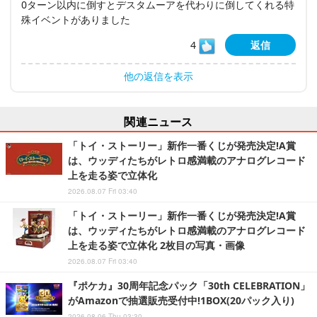
0ターン以内に倒すとデスタムーアを代わりに倒してくれる特
殊イベントがありました
4
返信
他の返信を表示
関連ニュース
「トイ・ストーリー」新作一番くじが発売決定!A賞
は、ウッディたちがレトロ感満載のアナログレコード
上を走る姿で立体化
2026.08.07 Fri 03:40
「トイ・ストーリー」新作一番くじが発売決定!A賞
は、ウッディたちがレトロ感満載のアナログレコード
上を走る姿で立体化 2枚目の写真・画像
2026.08.07 Fri 03:40
『ポケカ』30周年記念パック「30th CELEBRATION」
がAmazonで抽選販売受付中!1BOX(20パック入り)
2026.08.06 Thu 03:30