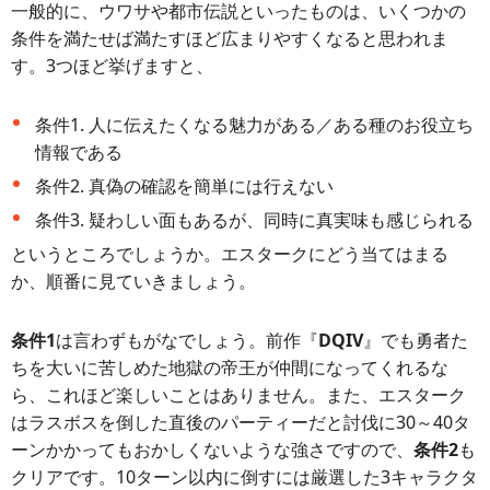
一般的に、ウワサや都市伝説といったものは、いくつかの
条件を満たせば満たすほど広まりやすくなると思われま
す。3つほど挙げますと、
条件1. 人に伝えたくなる魅力がある／ある種のお役立ち
情報である
条件2. 真偽の確認を簡単には行えない
条件3. 疑わしい面もあるが、同時に真実味も感じられる
というところでしょうか。エスタークにどう当てはまる
か、順番に見ていきましょう。
条件1
は言わずもがなでしょう。前作『
DQIV
』でも勇者た
ちを大いに苦しめた地獄の帝王が仲間になってくれるな
ら、これほど楽しいことはありません。また、エスターク
はラスボスを倒した直後のパーティーだと討伐に30～40タ
ーンかかってもおかしくないような強さですので、
条件2
も
クリアです。10ターン以内に倒すには厳選した3キャラクタ