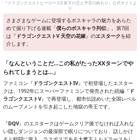
『ドラゴンクエストヒーローズII 双子の王と予言の終わり』公式サイトよ
り
さまざまなゲームに登場するボスキャラの魅力をあらた
めて掘り下げる連載「
僕らのボスキャラ列伝
」。第7回
は『
ドラゴンクエストV 天空の花嫁
』の
エスターク
を紹
介します。
「
なんということだ…この私がたったXXターンでや
られてしまうとは…
」
ファミコン『
ドラゴンクエストIV
』で初登場したエスター
クは、1992年にスーパーファミコンで発売された続編『
ド
ラゴンクエストV
』で再登場し、都市伝説めいた全国レベル
のムーブメントを引き起こした地獄の帝王です。
『
DQV
』のエスタークはゲームクリア後でなければ入れな
い隠しダンジョンの最深部で眠りについており、話しかけ
ると戦闘に突入。ラスボスである大魔王ミルドラースをし