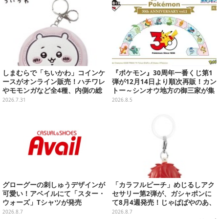
しまむらで「ちいかわ」コインケ
『ポケモン』30周年一番くじ第1
ースがオンライン販売！ハチワレ
弾が12月14日より順次再販！カン
やモモンガなど全4種、内側の総
トー～シンオウ地方の御三家が集
柄デザインも注目
まった時計、ぬいぐるみなど記念
2026.7.31
2026.8.5
グッズ盛りだくさん
グローグーの刺しゅうデザインが
「カラフルピーチ」めじるしアク
可愛い！アベイルにて「スター・
セサリー第2弾が、ガシャポンに
ウォーズ」Tシャツが発売
て8月4週発売！じゃぱぱやのあ、
シヴァたちメンバー11名分ライン
2026.8.7
2026.8.7