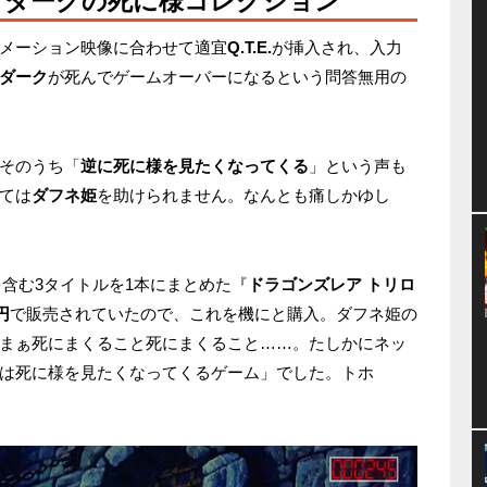
！ダークの死に様コレクション
メーション映像に合わせて適宜
Q.T.E.
が挿入され、入力
ダーク
が死んでゲームオーバーになるという問答無用の
そのうち「
逆に死に様を見たくなってくる
」という声も
ては
ダフネ姫
を助けられません。なんとも痛しかゆし
を含む3タイトルを1本にまとめた『
ドラゴンズレア トリロ
円
で販売されていたので、これを機にと購入。ダフネ姫の
まぁ死にまくること死にまくること……。たしかにネッ
は死に様を見たくなってくるゲーム」でした。トホ