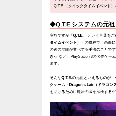
Q.T.E.
（
クイックタイムイベント
）
◆Q.T.E.システムの
突然ですが「
Q.T.E.
」という言葉をご
タイムイベント
）」の略称で、画面に
の後の展開が変化する手法のことです
き-
』など、PlayStation 3の
ます。
そんな
Q.T.E.
の元祖といえるものが、
クゲーム『
Dragon's Lair
（
ドラゴン
を助けるために魔法の城を探検するゲ