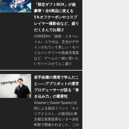
「限定ギフトBOX」が超
豪華！全6商品に使える
5％オフクーポンやコスプ
レイヤー撮影会など、盛り
だくさんでお届け
UGREEN×『崩壊：スターレ
イル』コラボは、爻光がデザ
インされていて美しい！モバ
イルバッテリーや急速充電器
など、ゲームと一緒に使いた
いデバイスがてんこ盛り
若手抜擢の環境で学んだこ
と――アプリボットの運営
プロデューサーが語る「巻
き込み力」の重要性
4GamerとGame*Sparkの合
同による就活イベント「キャ
リアクエスト」の第4回が東
京都立産業貿易センター浜松
町館で開催されました。この