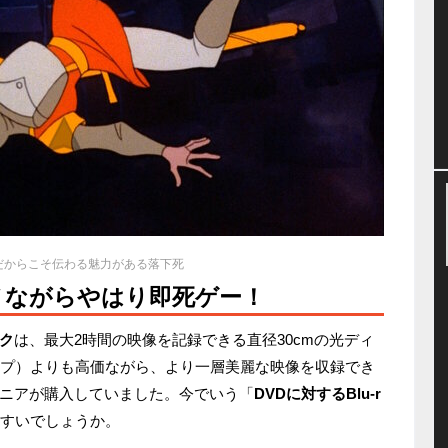
だからこそ伝わる魅力がある落下死
ノながらやはり即死ゲー！
ク
は、最大2時間の映像を記録できる直径30cmの光ディ
ープ）よりも高価ながら、より一層美麗な映像を収録でき
ニアが購入していました。今でいう「
DVDに対するBlu-r
すいでしょうか。