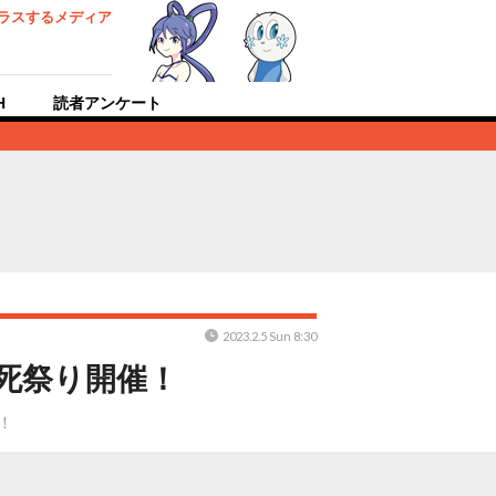
ラスするメディア
H
読者アンケート
2023.2.5 Sun 8:30
死祭り開催！
！