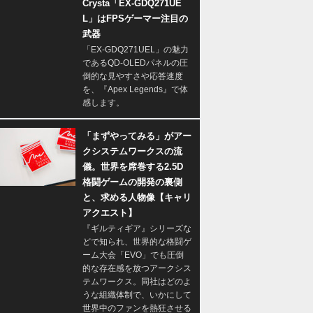
Crysta「EX-GDQ271UE
L」はFPSゲーマー注目の
武器
「EX-GDQ271UEL」の魅力
であるQD-OLEDパネルの圧
倒的な見やすさや応答速度
を、『Apex Legends』で体
感します。
「まずやってみる」がアー
クシステムワークスの流
儀。世界を席巻する2.5D
格闘ゲームの開発の裏側
と、求める人物像【キャリ
アクエスト】
『ギルティギア』シリーズな
どで知られ、世界的な格闘ゲ
ーム大会「EVO」でも圧倒
的な存在感を放つアークシス
テムワークス。同社はどのよ
うな組織体制で、いかにして
世界中のファンを熱狂させる