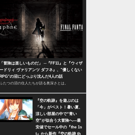
「冒険は楽しいものだ」 ─『FF11』と『ウィザ
ードリィ ヴァリアンツ ダフネ』、"優しくない
RPG"の沼にどっぷり沈んだ4人の話
ふたつの沼の住人たちが語る奥深さとは。
『空の軌跡』を遊ぶのは
「今」がベスト！暑い夏、
涼しい部屋の中で“青い
空”が似合う大冒険へ―最
安値でセール中の『the 1s
t』から新作『空の軌跡 th