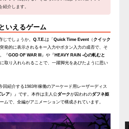
を紹介します。
元祖といえるゲーム
存じでしょうか。
Q.T.E.
は「
Quick Time Event
（
クイック
突発的に表示されるキー入力やボタン入力の成否で、そ
。『
GOD OF WAR III
』や『
HEAVY RAIN -心の軋むと
名作ゲームに取り入れられることで、一躍脚光をあびたように思い
今回紹介する1983年稼働のアーケード用レーザーディス
ズレア
）』です。本作は主人公
ダーク
が囚われの
ダフネ姫
ームで、全編がアニメーションで構成されています。