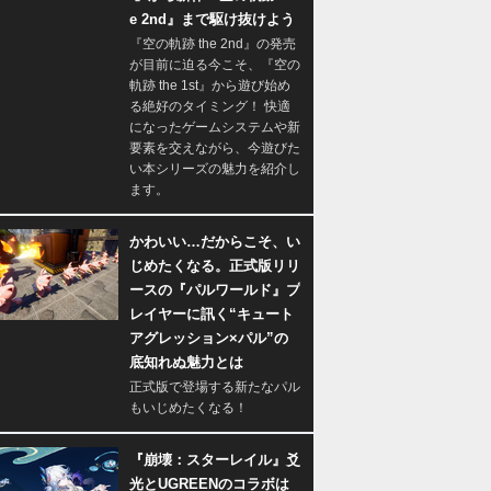
e 2nd』まで駆け抜けよう
『空の軌跡 the 2nd』の発売
が目前に迫る今こそ、『空の
軌跡 the 1st』から遊び始め
る絶好のタイミング！ 快適
になったゲームシステムや新
要素を交えながら、今遊びた
い本シリーズの魅力を紹介し
ます。
かわいい…だからこそ、い
じめたくなる。正式版リリ
ースの『パルワールド』プ
レイヤーに訊く“キュート
アグレッション×パル”の
底知れぬ魅力とは
正式版で登場する新たなパル
もいじめたくなる！
『崩壊：スターレイル』爻
光とUGREENのコラボは