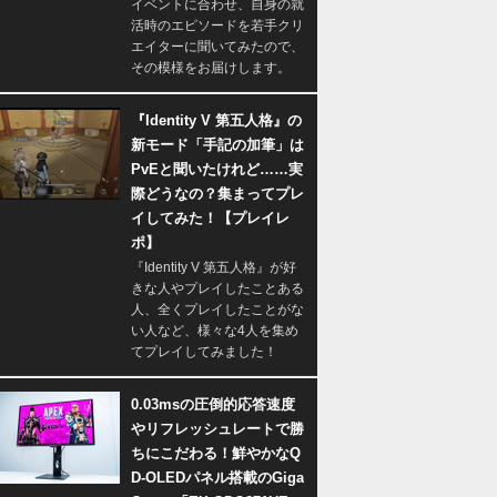
イベントに合わせ、自身の就
活時のエピソードを若手クリ
エイターに聞いてみたので、
その模様をお届けします。
『Identity V 第五人格』の
新モード「手記の加筆」は
PvEと聞いたけれど……実
際どうなの？集まってプレ
イしてみた！【プレイレ
ポ】
『Identity V 第五人格』が好
きな人やプレイしたことある
人、全くプレイしたことがな
い人など、様々な4人を集め
てプレイしてみました！
0.03msの圧倒的応答速度
やリフレッシュレートで勝
ちにこだわる！鮮やかなQ
D-OLEDパネル搭載のGiga