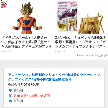
「ドラゴンボール」4人揃えた
Zガンダム、キュベレイら5機体を
い、伝説イラスト第2弾「超サイ
収録！高密度ミニプラキット「ガ
ヤ人孫悟空」フィギュアがプライ
ンダムアーティファクト」ベスト
ズ展開！ビッグサイズの「筋斗
セレクションが10月発売
2026.8.4
2026.8.1
雲」エアぐるみも
Recommended by
アニメーション動画制作クリエイター/未経験OK/モーション
グラフィックス/資格不問/退職金制度あり
株式会社RIOT GROUP
愛知県
月給31万6,300円～55万円
正社員