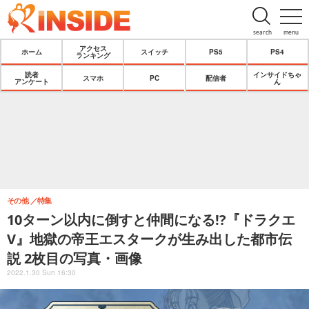
search
menu
アクセス
ホーム
スイッチ
PS5
PS4
ランキング
読者
インサイドちゃ
スマホ
PC
配信者
アンケート
ん
その他
特集
10ターン以内に倒すと仲間になる!?『ドラクエ
V』地獄の帝王エスタークが生み出した都市伝
説 2枚目の写真・画像
2022.1.30 Sun 16:30