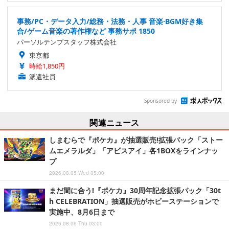
事務/PC・データ入力/総務・法務・人事 音楽·BGM好き集
合/ゲーム音楽の著作権など 事務サポ 1850
パーソルテンプスタッフ株式会社
東京都
時給1,850円
派遣社員
Sponsored by
関連ニュース
しまむらで『ポケカ』が抽選販売!拡張パック「ストー
ムエメラルダ」「アビスアイ」各1BOXをラインナッ
プ
2026.08.05 Wed 05:00
まだ間に合う!『ポケカ』30周年記念拡張パック「30t
h CELEBRATION」抽選販売がホビーステーションで
実施中、8月6日まで
2026.08.06 Thu 03:00