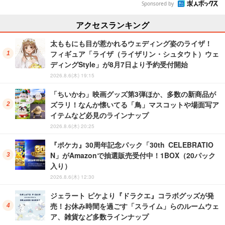
Sponsored by
アクセスランキング
太ももにも目が惹かれるウェディング姿のライザ！
フィギュア「ライザ（ライザリン・シュタウト）ウェ
ディングStyle」が8月7日より予約受付開始
2026.8.6(木) 19:15
「ちいかわ」映画グッズ第3弾ほか、多数の新商品が
ズラリ！なんか懐いてる「鳥」マスコットや場面写ア
イテムなど必見のラインナップ
2026.8.6(木) 20:25
『ポケカ』30周年記念パック「30th CELEBRATIO
N」がAmazonで抽選販売受付中！1BOX（20パック
入り）
2026.8.6(木) 12:30
ジェラート ピケより『ドラクエ』コラボグッズが発
売！お休み時間を過ごす「スライム」らのルームウェ
ア、雑貨など多数ラインナップ