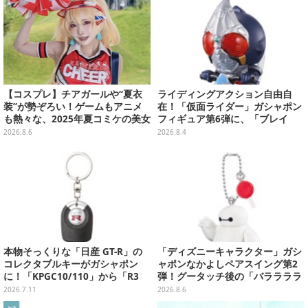
【コスプレ】チアガールや“夏衣
ライディングアクション自由自
装”が勢ぞろい！ゲームもアニメ
在！「仮面ライダー」ガシャポン
も熱々な、2025年夏コミケの美女
フィギュア第6弾に、「ブレイ
レイヤーをプレイバック
ド」「フォーゼ」など全4種
2026.8.6
2026.8.4
本物そっくりな「日産 GT-R」の
「ディズニーキャラクター」ガシ
コレクタブルキーがガシャポン
ャポンなかよしペアスイング第2
に！「KPGC10/110」から「R3
弾！グータッチ後の「バララララ
5」まで歴代6種
ララ～♪」を再現したヒロ＆ベイ
2026.7.11
2026.8.6
マックスなど全4種