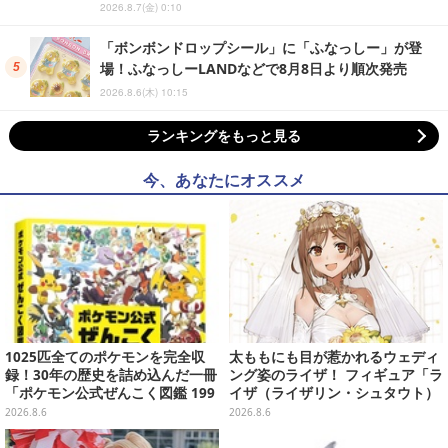
2026.8.7(金) 0:10
「ボンボンドロップシール」に「ふなっしー」が登
場！ふなっしーLANDなどで8月8日より順次発売
2026.8.6(木) 10:15
ランキングをもっと見る
今、あなたにオススメ
1025匹全てのポケモンを完全収
太ももにも目が惹かれるウェディ
録！30年の歴史を詰め込んだ一冊
ング姿のライザ！ フィギュア「ラ
「ポケモン公式ぜんこく図鑑 199
イザ（ライザリン・シュタウト）
6-2026」が大ボリューム
ウェディングStyle」が8月7日よ
2026.8.6
2026.8.6
り予約受付開始