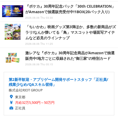
『ポケカ』30周年記念パック「30th CELEBRATION」
がAmazonで抽選販売受付中!1BOX(20パック入り)
2026.08.06 Thu 03:30
「ちいかわ」映画グッズ第3弾ほか、多数の新商品がズ
ラリ!なんか懐いてる「鳥」マスコットや場面写アイテ
ムなど必見のラインナップ
2026.08.06 Thu 11:25
激レアな『ポケカ』30周年記念商品がAmazonで抽選
販売中!地方ごとに収録された“御三家”の特別カード
2026.08.06 Thu 05:15
第2新卒歓迎・アプリゲーム開発サポートスタッフ「正社員/
残業少なめ/QAスキル習得」
株式会社RIOT GROUP
東京都
月給32万5,500円～50万円
正社員