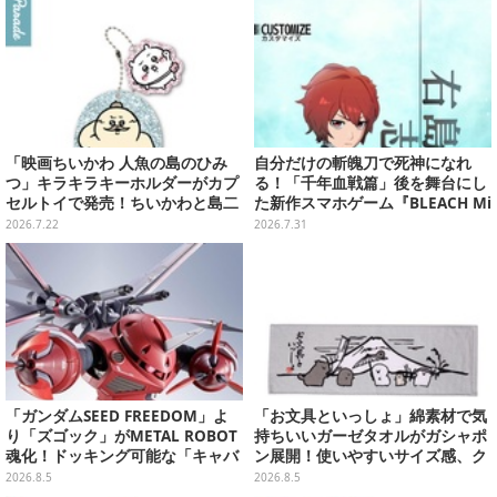
「映画ちいかわ 人魚の島のひみ
自分だけの斬魄刀で死神になれ
つ」キラキラキーホルダーがカプ
る！「千年血戦篇」後を舞台にし
セルトイで発売！ちいかわと島二
た新作スマホゲーム『BLEACH Mi
郎など全8種、2個セットのスペシ
rrors High』クローズドβテスト
2026.7.22
2026.7.31
ャル仕様も
レポート
「ガンダムSEED FREEDOM」よ
「お文具といっしょ」綿素材で気
り「ズゴック」がMETAL ROBOT
持ちいいガーゼタオルがガシャポ
魂化！ドッキング可能な「キャバ
ン展開！使いやすいサイズ感、ク
リアーアイフリッド」も同時に予
ールな和柄や可愛らしいお寿司な
2026.8.5
2026.8.5
約開始
ど全4種