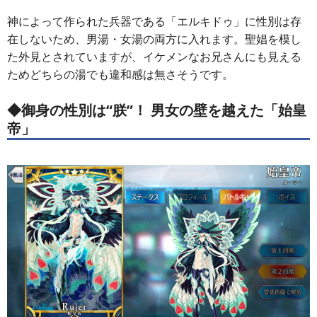
神によって作られた兵器である「エルキドゥ」に性別は存
在しないため、男湯・女湯の両方に入れます。聖娼を模し
た外見とされていますが、イケメンなお兄さんにも見える
ためどちらの湯でも違和感は無さそうです。
◆御身の性別は“朕”！ 男女の壁を越えた「始皇
帝」