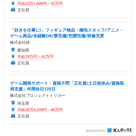
月給25万1,600円～32万円
正社員
「好きを仕事に!」フィギュア検品・梱包スタッフ/アニメ・
ゲーム商品/未経験OK/寮完備/空調完備/研修充実
株式会社緑
愛知県
月給29万円～42万円
正社員
ゲーム開発サポート・資格不問「正社員/土日祝休み/資格取
得支援」年間休日125日
株式会社プロジェクトトリガー
埼玉県
月給26万9,200円～40万円
正社員
Sponsored by