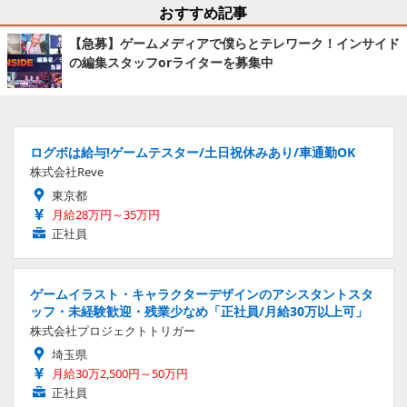
おすすめ記事
【急募】ゲームメディアで僕らとテレワーク！インサイド
の編集スタッフorライターを募集中
ログボは給与!ゲームテスター/土日祝休みあり/車通勤OK
株式会社Reve
東京都
月給28万円～35万円
正社員
ゲームイラスト・キャラクターデザインのアシスタントスタ
ッフ・未経験歓迎・残業少なめ「正社員/月給30万以上可」
株式会社プロジェクトトリガー
埼玉県
月給30万2,500円～50万円
正社員