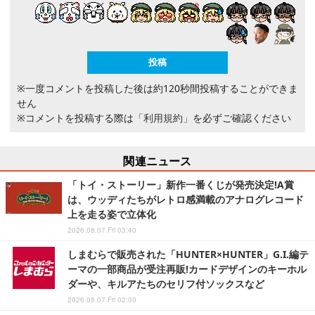
※一度コメントを投稿した後は約120秒間投稿することができま
せん
※コメントを投稿する際は
「利用規約」
を必ずご確認ください
関連ニュース
「トイ・ストーリー」新作一番くじが発売決定!A賞
は、ウッディたちがレトロ感満載のアナログレコード
上を走る姿で立体化
2026.08.07 Fri 03:40
しまむらで販売された「HUNTER×HUNTER」G.I.編テ
ーマの一部商品が受注再販!カードデザインのキーホル
ダーや、キルアたちのセリフ付ソックスなど
2026.08.07 Fri 02:00