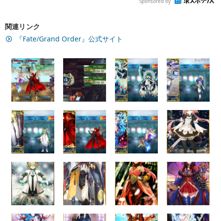
Sponsored by
関連リンク
『Fate/Grand Order』公式サイト