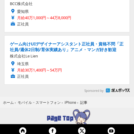
BCC株式会社
愛知県
月給40万1,000円～44万8,000円
正社員
ゲーム向けUIデザイナーアシスタント正社員・資格不問「正
社員/週休2日制/育休実績あり」アニメ・マンガ好き歓迎
株式会社Le Lien
埼玉県
月給30万1,400円～54万円
正社員
Sponsored by
記事
ホーム
›
モバイル・スマートフォン
›
iPhone
›