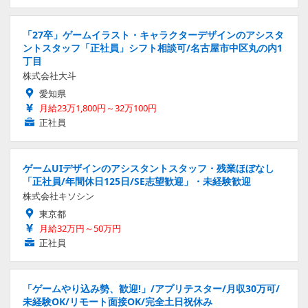
「27卒」ゲームイラスト・キャラクターデザインのアシスタ
ントスタッフ「正社員」シフト相談可/名古屋市中区丸の内1
丁目
株式会社大斗
愛知県
月給23万1,800円～32万100円
正社員
ゲームUIデザインのアシスタントスタッフ・残業ほぼなし
「正社員/年間休日125日/SE志望歓迎」・未経験歓迎
株式会社キソシン
東京都
月給32万円～50万円
正社員
「ゲームやり込み勢、歓迎!」/アプリテスター/月収30万可/
未経験OK/リモート面接OK/完全土日祝休み