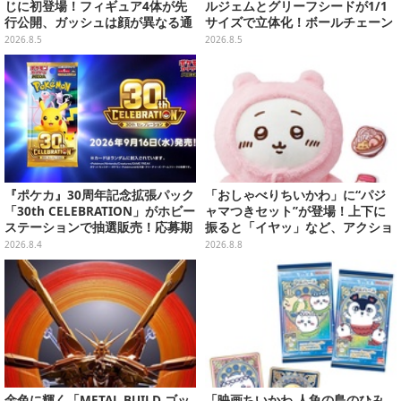
じに初登場！フィギュア4体が先
ルジェムとグリーフシードが1/1
行公開、ガッシュは顔が異なる通
サイズで立体化！ボールチェーン
常/ザケルver.の2種
を外せばフィギュアとして飾れる
2026.8.5
2026.8.5
ガシャポン全6種
『ポケカ』30周年記念拡張パック
「おしゃべりちいかわ」に“パジ
「30th CELEBRATION」がホビー
ャマつきセット”が登場！上下に
ステーションで抽選販売！応募期
振ると「イヤッ」など、アクショ
間は8月6日23時59分まで
ンに応じて喋ってくれる
2026.8.4
2026.8.8
金色に輝く「METAL BUILD ゴッ
「映画ちいかわ 人魚の島のひみ