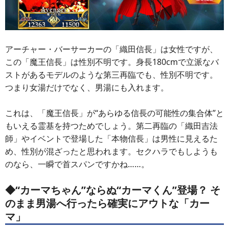
アーチャー・バーサーカーの「織田信長」は女性ですが、
この「魔王信長」は性別不明です。身長180cmで立派なバ
ストがあるモデルのような第三再臨でも、性別不明です。
つまり女湯だけでなく、男湯にも入れます。
これは、「魔王信長」が“あらゆる信長の可能性の集合体”と
もいえる霊基を持つためでしょう。第二再臨の「織田吉法
師」やイベントで登場した「本物信長」は男性に見えるた
め、性別が混ざったと思われます。セクハラでもしようも
のなら、一瞬で首スパンですかね……。
◆“カーマちゃん”ならぬ“カーマくん”登場？ そ
のまま男湯へ行ったら確実にアウトな「カー
マ」