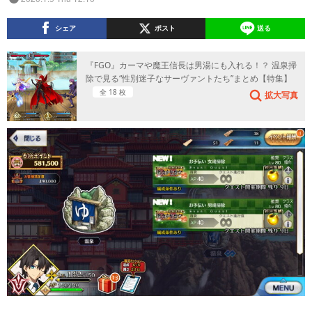
シェア
ポスト
送る
『FGO』カーマや魔王信長は男湯にも入れる！？ 温泉掃
除で見る“性別迷子なサーヴァントたち”まとめ【特集】
全 18 枚
拡大写真