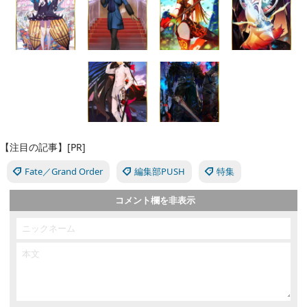
【注目の記事】[PR]
Fate／Grand Order
編集部PUSH
特集
コメント欄を非表示