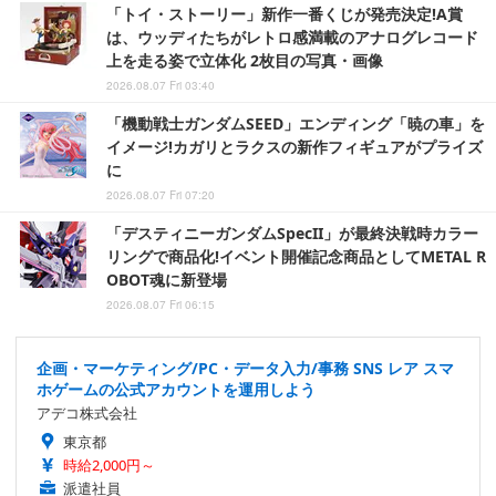
「トイ・ストーリー」新作一番くじが発売決定!A賞
は、ウッディたちがレトロ感満載のアナログレコード
上を走る姿で立体化 2枚目の写真・画像
2026.08.07 Fri 03:40
「機動戦士ガンダムSEED」エンディング「暁の車」を
イメージ!カガリとラクスの新作フィギュアがプライズ
に
2026.08.07 Fri 07:20
「デスティニーガンダムSpecII」が最終決戦時カラー
リングで商品化!イベント開催記念商品としてMETAL R
OBOT魂に新登場
2026.08.07 Fri 06:15
企画・マーケティング/PC・データ入力/事務 SNS レア スマ
ホゲームの公式アカウントを運用しよう
アデコ株式会社
東京都
時給2,000円～
派遣社員