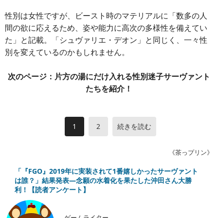
性別は女性ですが、ビースト時のマテリアルに「数多の人
間の欲に応えるため、姿や能力に高次の多様性を備えてい
た」と記載。「シュヴァリエ・デオン」と同じく、一々性
別を変えているのかもしれません。
次のページ：片方の湯にだけ入れる性別迷子サーヴァント
たちを紹介！
1
2
続きを読む
《茶っプリン》
「『FGO』2019年に実装されて1番嬉しかったサーヴァント
は誰？」結果発表―念願の水着化を果たした沖田さん大勝
利！【読者アンケート】
ゲームライター