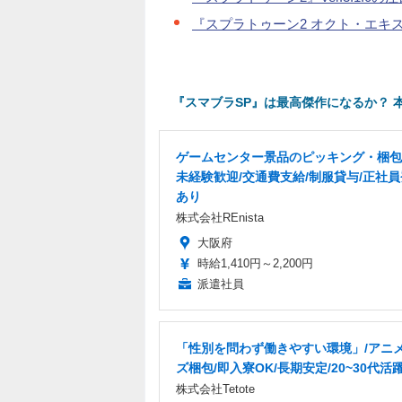
『スプラトゥーン2 オクト・エキ
『スマブラSP』は最高傑作になるか？ 
ゲームセンター景品のピッキング・梱包/
未経験歓迎/交通費支給/制服貸与/正社
あり
株式会社REnista
大阪府
時給1,410円～2,200円
派遣社員
「性別を問わず働きやすい環境」/アニ
ズ梱包/即入寮OK/長期安定/20~30代活
株式会社Tetote