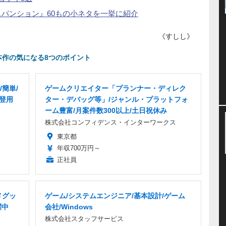
スパンション』60もの小ネタを一挙に紹介
《すしし》
本作の気になる8つのポイント
簡単/
ゲームクリエイター「プランナー・ディレク
員登用
ター・デバッグ等」/ジャンル・プラットフォ
ーム豊富/月案件数300以上/土日祝休み
株式会社コンフィデンス・インターワークス
東京都
年収700万円～
正社員
メグッ
ゲーム/システムエンジニア/基本設計/ゲーム
躍中
会社/Windows
株式会社スタッフサービス