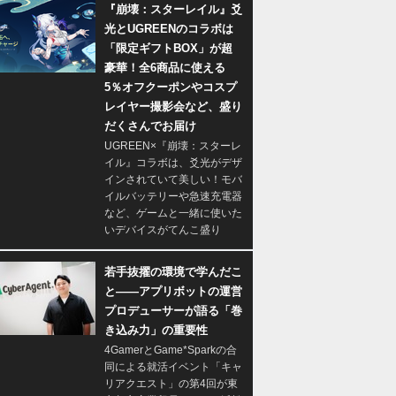
『崩壊：スターレイル』爻
光とUGREENのコラボは
「限定ギフトBOX」が超
豪華！全6商品に使える
5％オフクーポンやコスプ
レイヤー撮影会など、盛り
だくさんでお届け
UGREEN×『崩壊：スターレ
イル』コラボは、爻光がデザ
インされていて美しい！モバ
イルバッテリーや急速充電器
など、ゲームと一緒に使いた
いデバイスがてんこ盛り
若手抜擢の環境で学んだこ
と――アプリボットの運営
プロデューサーが語る「巻
き込み力」の重要性
4GamerとGame*Sparkの合
同による就活イベント「キャ
リアクエスト」の第4回が東