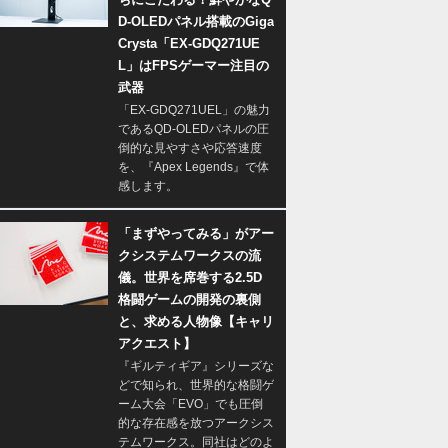
D-OLEDパネル搭載のGiga
Crysta「EX-GDQ271UE
L」はFPSゲーマー注目の
武器
「EX-GDQ271UEL」の魅力
であるQD-OLEDパネルの圧
倒的な見やすさや応答速度
を、『Apex Legends』で体
感します。
「まずやってみる」がアー
クシステムワークスの流
儀。世界を席巻する2.5D
格闘ゲームの開発の裏側
と、求める人物像【キャリ
アクエスト】
『ギルティギア』シリーズな
どで知られ、世界的な格闘ゲ
ーム大会「EVO」でも圧倒
的な存在感を放つアークシス
テムワークス。同社はどのよ