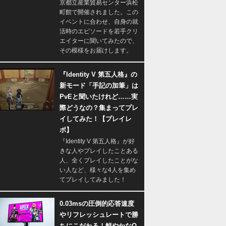
京都立産業貿易センター浜松
町館で開催されました。この
イベントに合わせ、自身の就
活時のエピソードを若手クリ
エイターに聞いてみたので、
その模様をお届けします。
『Identity V 第五人格』の
新モード「手記の加筆」は
PvEと聞いたけれど……実
際どうなの？集まってプレ
イしてみた！【プレイレ
ポ】
『Identity V 第五人格』が好
きな人やプレイしたことある
人、全くプレイしたことがな
い人など、様々な4人を集め
てプレイしてみました！
0.03msの圧倒的応答速度
やリフレッシュレートで勝
ちにこだわる！鮮やかなQ