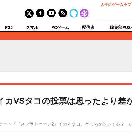
人生にゲームをプ
PS5
スマホ
PCゲーム
配信者
編集部PUS
イカVSタコの投票は思ったより差
アンケート「『スプラトゥーン2』イカとタコ、どっちを使ってる？」