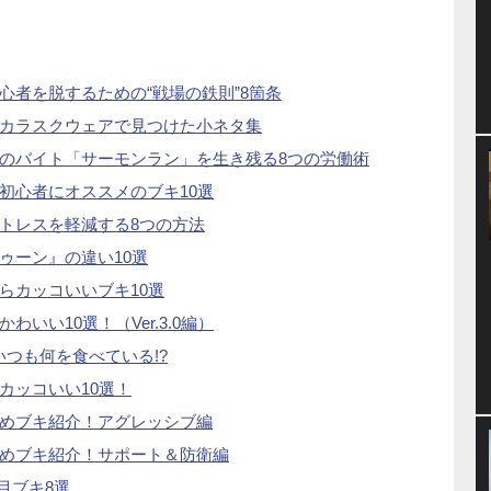
心者を脱するための“戦場の鉄則”8箇条
イカラスクウェアで見つけた小ネタ集
獄のバイト「サーモンラン」を生き残る8つの労働術
初心者にオススメのブキ10選
トレスを軽減する8つの方法
ゥーン』の違い10選
らカッコいいブキ10選
いい10選！（Ver.3.0編）
つも何を食べている!?
カッコいい10選！
すめブキ紹介！アグレッシブ編
すめブキ紹介！サポート＆防衛編
注目ブキ8選