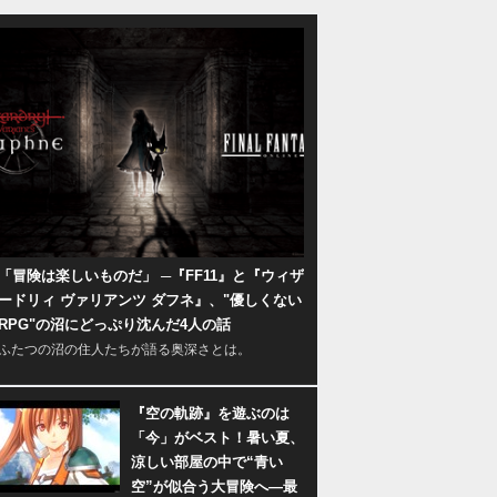
「冒険は楽しいものだ」 ─『FF11』と『ウィザ
ードリィ ヴァリアンツ ダフネ』、"優しくない
RPG"の沼にどっぷり沈んだ4人の話
ふたつの沼の住人たちが語る奥深さとは。
『空の軌跡』を遊ぶのは
「今」がベスト！暑い夏、
涼しい部屋の中で“青い
空”が似合う大冒険へ―最