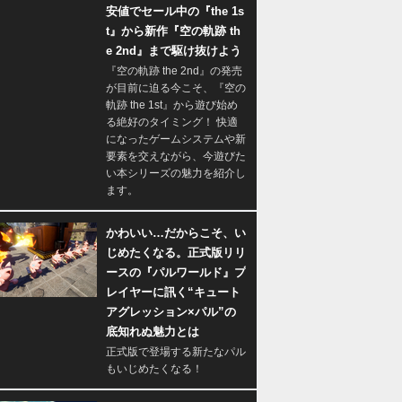
安値でセール中の『the 1s
t』から新作『空の軌跡 th
e 2nd』まで駆け抜けよう
『空の軌跡 the 2nd』の発売
が目前に迫る今こそ、『空の
軌跡 the 1st』から遊び始め
る絶好のタイミング！ 快適
になったゲームシステムや新
要素を交えながら、今遊びた
い本シリーズの魅力を紹介し
ます。
かわいい…だからこそ、い
じめたくなる。正式版リリ
ースの『パルワールド』プ
レイヤーに訊く“キュート
アグレッション×パル”の
底知れぬ魅力とは
正式版で登場する新たなパル
もいじめたくなる！