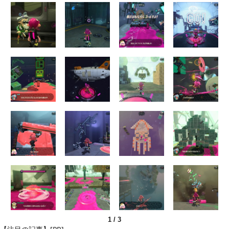
1
/
3