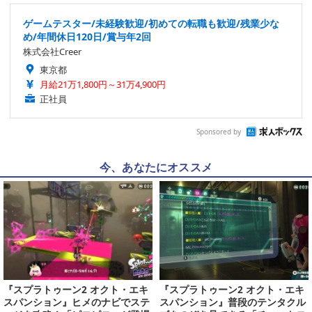
ゲームテスター/未経験歓迎/初めての転職も歓迎/残業少な
め/年間休日120日/賞与年2回
株式会社Creer
東京都
月給21万1,800円～31万4,900円
正社員
Sponsored by
今、あなたにオススメ
『スプラトゥーン2 オクト・エキ
『スプラトゥーン2 オクト・エキ
スパンション』ヒメのナビでステ
スパンション』普段のテンタクル