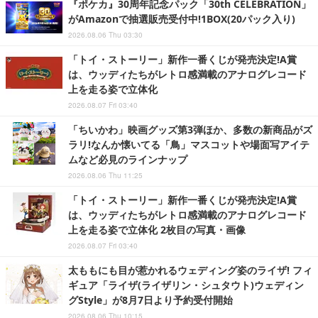
『ポケカ』30周年記念パック「30th CELEBRATION」
がAmazonで抽選販売受付中!1BOX(20パック入り)
2026.08.06 Thu 03:30
「トイ・ストーリー」新作一番くじが発売決定!A賞
は、ウッディたちがレトロ感満載のアナログレコード
上を走る姿で立体化
2026.08.07 Fri 03:40
「ちいかわ」映画グッズ第3弾ほか、多数の新商品がズ
ラリ!なんか懐いてる「鳥」マスコットや場面写アイテ
ムなど必見のラインナップ
2026.08.06 Thu 11:25
「トイ・ストーリー」新作一番くじが発売決定!A賞
は、ウッディたちがレトロ感満載のアナログレコード
上を走る姿で立体化 2枚目の写真・画像
2026.08.07 Fri 03:40
太ももにも目が惹かれるウェディング姿のライザ! フィ
ギュア「ライザ(ライザリン・シュタウト)ウェディン
グStyle」が8月7日より予約受付開始
2026.08.06 Thu 10:15