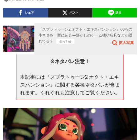
シェア
ポスト
送る
『スプラトゥーン2 オクト・エキスパンション』60もの
小ネタを一挙に紹介―懐かしのゲーム機や玩具などが隠
れてる!?
全 61 枚
拡大写真
※ネタバレ注意！
本記事には『スプラトゥーン2 オクト・エキ
スパンション』に関する各種ネタバレが含ま
れます。くれぐれも注意してご覧ください。