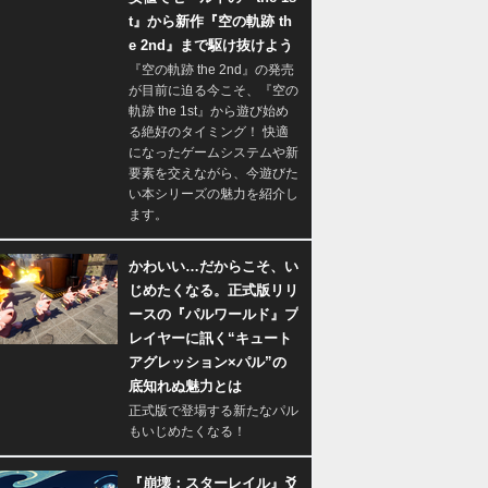
t』から新作『空の軌跡 th
e 2nd』まで駆け抜けよう
『空の軌跡 the 2nd』の発売
が目前に迫る今こそ、『空の
軌跡 the 1st』から遊び始め
る絶好のタイミング！ 快適
になったゲームシステムや新
要素を交えながら、今遊びた
い本シリーズの魅力を紹介し
ます。
かわいい…だからこそ、い
じめたくなる。正式版リリ
ースの『パルワールド』プ
レイヤーに訊く“キュート
アグレッション×パル”の
底知れぬ魅力とは
正式版で登場する新たなパル
もいじめたくなる！
『崩壊：スターレイル』爻