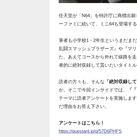
任天堂が「N64」を特許庁に商標出
ーファミに続いて、ミニ64も登場す
筆者も小学校1・2年生というまだま
乱闘スマッシュブラザーズ』や『マリ
た。あえてコースから外れて線路を走
者的に絶対収録して貰いたいタイトル
読者の方々も、そんな
「絶対収録して
か。そこで今回インサイドでは、
「「
テーマに読者アンケートを実施します
だ理由をお答え下さい。
アンケートはこちら！
https://questant.jp/q/57D6PHFS