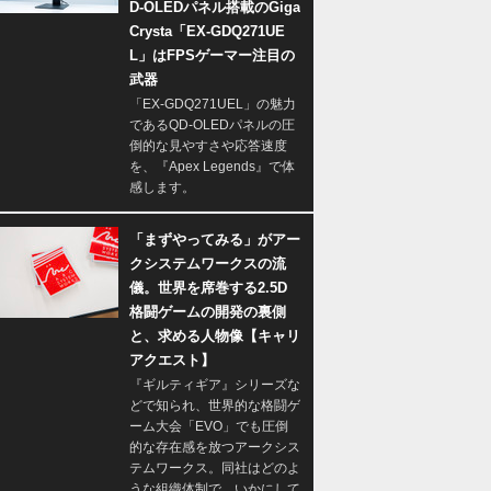
D-OLEDパネル搭載のGiga
Crysta「EX-GDQ271UE
L」はFPSゲーマー注目の
武器
「EX-GDQ271UEL」の魅力
であるQD-OLEDパネルの圧
倒的な見やすさや応答速度
を、『Apex Legends』で体
感します。
「まずやってみる」がアー
クシステムワークスの流
儀。世界を席巻する2.5D
格闘ゲームの開発の裏側
と、求める人物像【キャリ
アクエスト】
『ギルティギア』シリーズな
どで知られ、世界的な格闘ゲ
ーム大会「EVO」でも圧倒
的な存在感を放つアークシス
テムワークス。同社はどのよ
うな組織体制で、いかにして