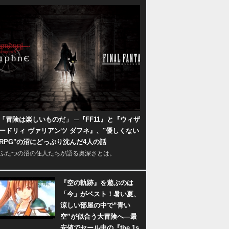
「冒険は楽しいものだ」 ─『FF11』と『ウィザ
ードリィ ヴァリアンツ ダフネ』、"優しくない
RPG"の沼にどっぷり沈んだ4人の話
ふたつの沼の住人たちが語る奥深さとは。
『空の軌跡』を遊ぶのは
「今」がベスト！暑い夏、
涼しい部屋の中で“青い
空”が似合う大冒険へ―最
安値でセール中の『the 1s