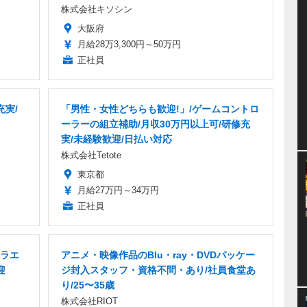
株式会社キソシン
大阪府
月給28万3,300円～50万円
正社員
充実/
「男性・女性どちらも歓迎!」/ゲームコントロ
ーラーの組立補助/月収30万円以上可/研修充
実/未経験歓迎/日払い対応
株式会社Tetote
東京都
月給27万円～34万円
正社員
ラエ
アニメ・映像作品のBlu・ray・DVDパッケー
迎
ジ封入スタッフ・資格不問・あり/社員食堂あ
り/25〜35歳
株式会社RIOT