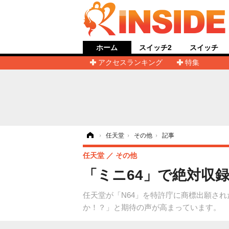
ホーム
スイッチ2
スイッチ
アクセスランキング
特集
ホーム
›
任天堂
›
その他
›
記事
任天堂
その他
「ミニ64」で絶対収
任天堂が「N64」を特許庁に商標出願さ
か！？」と期待の声が高まっています。