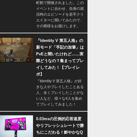
町館で開催されました。この
イベントに合わせ、自身の就
活時のエピソードを若手クリ
エイターに聞いてみたので、
その模様をお届けします。
『Identity V 第五人格』の
新モード「手記の加筆」は
PvEと聞いたけれど……実
際どうなの？集まってプレ
イしてみた！【プレイレ
ポ】
『Identity V 第五人格』が好
きな人やプレイしたことある
人、全くプレイしたことがな
い人など、様々な4人を集め
てプレイしてみました！
0.03msの圧倒的応答速度
やリフレッシュレートで勝
ちにこだわる！鮮やかなQ