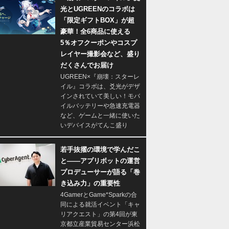
光とUGREENのコラボは
「限定ギフトBOX」が超
豪華！全6商品に使える
5％オフクーポンやコスプ
レイヤー撮影会など、盛り
だくさんでお届け
UGREEN×『崩壊：スターレ
イル』コラボは、爻光がデザ
インされていて美しい！モバ
イルバッテリーや急速充電器
など、ゲームと一緒に使いた
いデバイスがてんこ盛り
若手抜擢の環境で学んだこ
と――アプリボットの運営
プロデューサーが語る「巻
き込み力」の重要性
4GamerとGame*Sparkの合
同による就活イベント「キャ
リアクエスト」の第4回が東
京都立産業貿易センター浜松