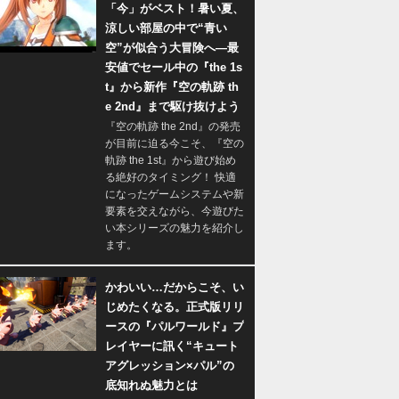
「今」がベスト！暑い夏、
涼しい部屋の中で“青い
空”が似合う大冒険へ―最
安値でセール中の『the 1s
t』から新作『空の軌跡 th
e 2nd』まで駆け抜けよう
『空の軌跡 the 2nd』の発売
が目前に迫る今こそ、『空の
軌跡 the 1st』から遊び始め
る絶好のタイミング！ 快適
になったゲームシステムや新
要素を交えながら、今遊びた
い本シリーズの魅力を紹介し
ます。
かわいい…だからこそ、い
じめたくなる。正式版リリ
ースの『パルワールド』プ
レイヤーに訊く“キュート
アグレッション×パル”の
底知れぬ魅力とは