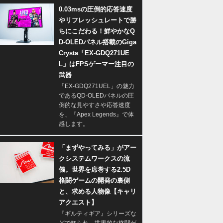
0.03msの圧倒的応答速度
やリフレッシュレートで勝
ちにこだわる！鮮やかなQ
D-OLEDパネル搭載のGiga
Crysta「EX-GDQ271UE
L」はFPSゲーマー注目の
武器
「EX-GDQ271UEL」の魅力
であるQD-OLEDパネルの圧
倒的な見やすさや応答速度
を、『Apex Legends』で体
感します。
「まずやってみる」がアー
クシステムワークスの流
儀。世界を席巻する2.5D
格闘ゲームの開発の裏側
と、求める人物像【キャリ
アクエスト】
『ギルティギア』シリーズな