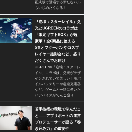
正式版で登場する新たなパル
もいじめたくなる！
『崩壊：スターレイル』爻
光とUGREENのコラボは
「限定ギフトBOX」が超
豪華！全6商品に使える
5％オフクーポンやコスプ
レイヤー撮影会など、盛り
だくさんでお届け
UGREEN×『崩壊：スターレ
イル』コラボは、爻光がデザ
インされていて美しい！モバ
イルバッテリーや急速充電器
など、ゲームと一緒に使いた
いデバイスがてんこ盛り
若手抜擢の環境で学んだこ
と――アプリボットの運営
プロデューサーが語る「巻
き込み力」の重要性