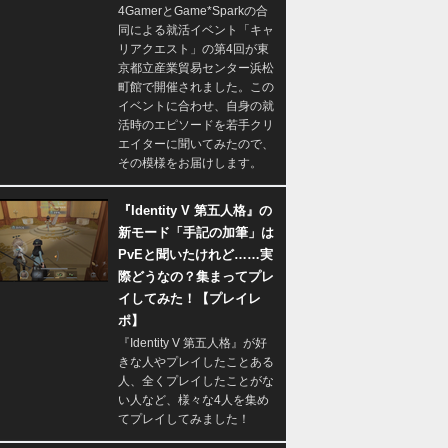
4GamerとGame*Sparkの合
同による就活イベント「キャ
リアクエスト」の第4回が東
京都立産業貿易センター浜松
町館で開催されました。この
イベントに合わせ、自身の就
活時のエピソードを若手クリ
エイターに聞いてみたので、
その模様をお届けします。
『Identity V 第五人格』の
新モード「手記の加筆」は
PvEと聞いたけれど……実
際どうなの？集まってプレ
イしてみた！【プレイレ
ポ】
『Identity V 第五人格』が好
きな人やプレイしたことある
人、全くプレイしたことがな
い人など、様々な4人を集め
てプレイしてみました！