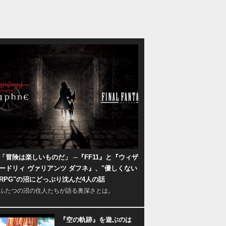
「冒険は楽しいものだ」 ─『FF11』と『ウィザ
ードリィ ヴァリアンツ ダフネ』、"優しくない
RPG"の沼にどっぷり沈んだ4人の話
ふたつの沼の住人たちが語る奥深さとは。
『空の軌跡』を遊ぶのは