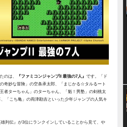
ったのは、
『ファミコンジャンプII 最強の7人』
です。「ド
の奇妙な冒険」の空条承太郎、「まじかる☆タルるート
王者ターちゃん」のターちゃん、「魁！男塾」の剣桃太
太尊、「こち亀」の両津勘吉といった少年ジャンプの人気キ
英雄列伝』が3位にランクインしていることから見て、や