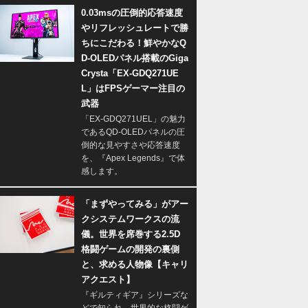
0.03msの圧倒的応答速度
やリフレッシュレートで勝
ちにこだわる！鮮やかなQ
D-OLEDパネル搭載のGiga
Crysta「EX-GDQ271UE
L」はFPSゲーマー注目の
武器
「EX-GDQ271UEL」の魅力
であるQD-OLEDパネルの圧
倒的な見やすさや応答速度
を、『Apex Legends』で体
感します。
「まずやってみる」がアー
クシステムワークスの流
儀。世界を席巻する2.5D
格闘ゲームの開発の裏側
と、求める人物像【キャリ
アクエスト】
『ギルティギア』シリーズな