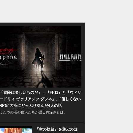
「冒険は楽しいものだ」 ─『FF11』と『ウィザ
ードリィ ヴァリアンツ ダフネ』、"優しくない
RPG"の沼にどっぷり沈んだ4人の話
ふたつの沼の住人たちが語る奥深さとは。
『空の軌跡』を遊ぶのは