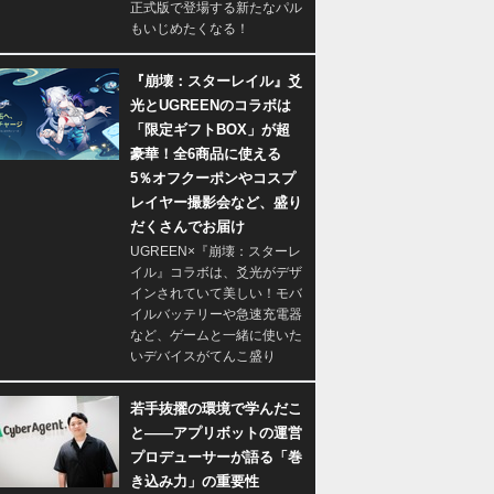
正式版で登場する新たなパル
もいじめたくなる！
『崩壊：スターレイル』爻
光とUGREENのコラボは
「限定ギフトBOX」が超
豪華！全6商品に使える
5％オフクーポンやコスプ
レイヤー撮影会など、盛り
だくさんでお届け
UGREEN×『崩壊：スターレ
イル』コラボは、爻光がデザ
インされていて美しい！モバ
イルバッテリーや急速充電器
など、ゲームと一緒に使いた
いデバイスがてんこ盛り
若手抜擢の環境で学んだこ
と――アプリボットの運営
プロデューサーが語る「巻
き込み力」の重要性