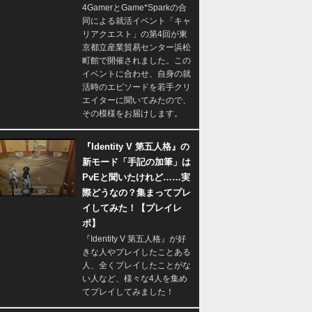
4GamerとGame*Sparkの合
同による就活イベント「キャ
リアクエスト」の第4回が東
京都立産業貿易センター浜松
町館で開催されました。この
イベントに合わせ、自身の就
活時のエピソードを若手クリ
エイターに聞いてみたので、
その模様をお届けします。
『Identity V 第五人格』の
新モード「手記の加筆」は
PvEと聞いたけれど……実
際どうなの？集まってプレ
イしてみた！【プレイレ
ポ】
『Identity V 第五人格』が好
きな人やプレイしたことある
人、全くプレイしたことがな
い人など、様々な4人を集め
てプレイしてみました！