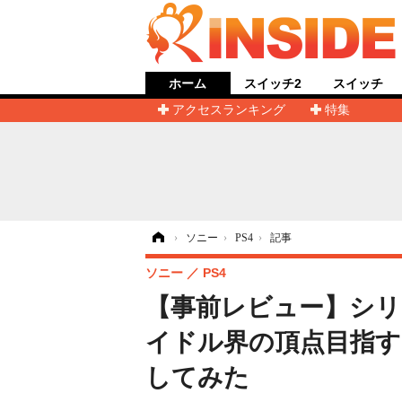
ホーム
スイッチ2
スイッチ
アクセスランキング
特集
ホーム
›
ソニー
›
PS4
›
記事
ソニー
PS4
【事前レビュー】シリ
イドル界の頂点目指す
してみた