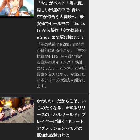
「今」がベスト！暑い夏、
涼しい部屋の中で“青い
空”が似合う大冒険へ―最
安値でセール中の『the 1s
t』から新作『空の軌跡 th
e 2nd』まで駆け抜けよう
『空の軌跡 the 2nd』の発売
が目前に迫る今こそ、『空の
軌跡 the 1st』から遊び始め
る絶好のタイミング！ 快適
になったゲームシステムや新
要素を交えながら、今遊びた
い本シリーズの魅力を紹介し
ます。
かわいい…だからこそ、い
じめたくなる。正式版リリ
ースの『パルワールド』プ
レイヤーに訊く“キュート
アグレッション×パル”の
底知れぬ魅力とは