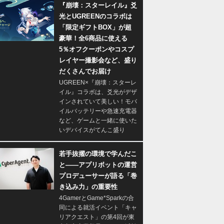
『崩壊：スターレイル』爻
光とUGREENのコラボは
「限定ギフトBOX」が超
豪華！全6商品に使える
5％オフクーポンやコスプ
レイヤー撮影会など、盛り
だくさんでお届け
UGREEN×『崩壊：スターレ
イル』コラボは、爻光がデザ
インされていて美しい！モバ
イルバッテリーや急速充電器
など、ゲームと一緒に使いた
いデバイスがてんこ盛り
若手抜擢の環境で学んだこ
と――アプリボットの運営
プロデューサーが語る「巻
き込み力」の重要性
4GamerとGame*Sparkの合
同による就活イベント「キャ
リアクエスト」の第4回が東