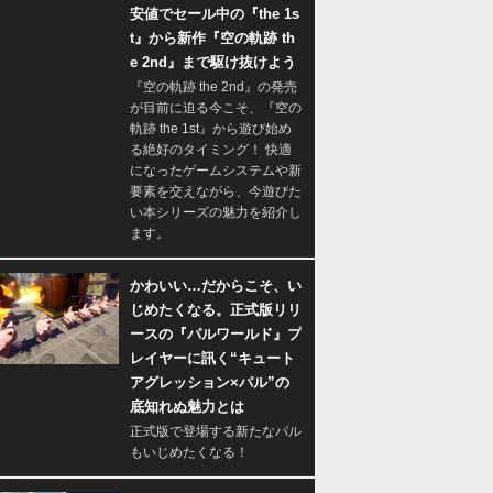
安値でセール中の『the 1s
t』から新作『空の軌跡 th
e 2nd』まで駆け抜けよう
『空の軌跡 the 2nd』の発売
が目前に迫る今こそ、『空の
軌跡 the 1st』から遊び始め
る絶好のタイミング！ 快適
になったゲームシステムや新
要素を交えながら、今遊びた
い本シリーズの魅力を紹介し
ます。
かわいい…だからこそ、い
じめたくなる。正式版リリ
ースの『パルワールド』プ
レイヤーに訊く“キュート
アグレッション×パル”の
底知れぬ魅力とは
正式版で登場する新たなパル
もいじめたくなる！