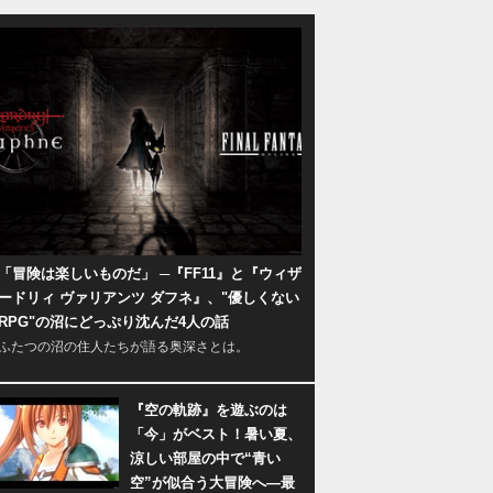
「冒険は楽しいものだ」 ─『FF11』と『ウィザ
ードリィ ヴァリアンツ ダフネ』、"優しくない
RPG"の沼にどっぷり沈んだ4人の話
ふたつの沼の住人たちが語る奥深さとは。
『空の軌跡』を遊ぶのは
「今」がベスト！暑い夏、
涼しい部屋の中で“青い
空”が似合う大冒険へ―最