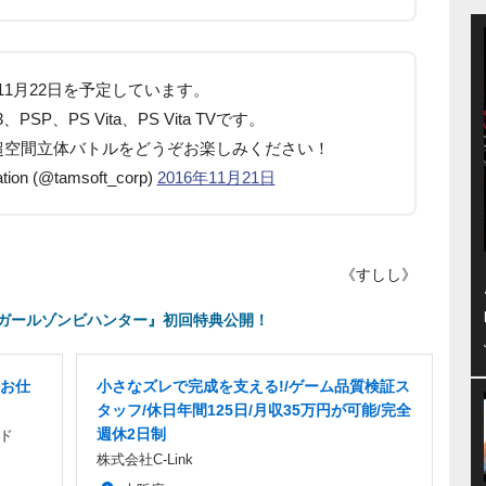
11月22日を予定しています。
SP、PS Vita、PS Vita TVです。
超空間立体バトルをどうぞお楽しみください！
tion (@tamsoft_corp)
2016年11月21日
《すしし》
ガールゾンビハンター』初回特典公開！
お仕
小さなズレで完成を支える!/ゲーム品質検証ス
タッフ/休日年間125日/月収35万円が可能/完全
週休2日制
ド
株式会社C-Link