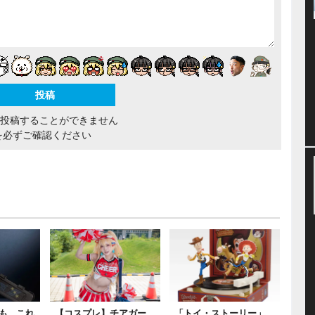
間投稿することができません
を必ずご確認ください
...これ
【コスプレ】チアガー
「トイ・ストーリー」