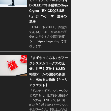
D-OLEDパネル搭載のGiga
Crysta「EX-GDQ271UE
L」はFPSゲーマー注目の
武器
「EX-GDQ271UEL」の魅力
であるQD-OLEDパネルの圧
倒的な見やすさや応答速度
を、『Apex Legends』で体
感します。
「まずやってみる」がアー
クシステムワークスの流
儀。世界を席巻する2.5D
格闘ゲームの開発の裏側
と、求める人物像【キャリ
アクエスト】
『ギルティギア』シリーズな
どで知られ、世界的な格闘ゲ
ーム大会「EVO」でも圧倒
的な存在感を放つアークシス
テムワークス。同社はどのよ