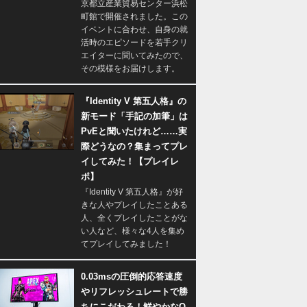
京都立産業貿易センター浜松
町館で開催されました。この
イベントに合わせ、自身の就
活時のエピソードを若手クリ
エイターに聞いてみたので、
その模様をお届けします。
『Identity V 第五人格』の
新モード「手記の加筆」は
PvEと聞いたけれど……実
際どうなの？集まってプレ
イしてみた！【プレイレ
ポ】
『Identity V 第五人格』が好
きな人やプレイしたことある
人、全くプレイしたことがな
い人など、様々な4人を集め
てプレイしてみました！
0.03msの圧倒的応答速度
やリフレッシュレートで勝
ちにこだわる！鮮やかなQ