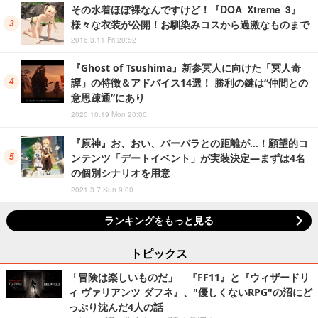
その水着ほぼ裸なんですけど！『DOA Xtreme 3』
様々な衣装が公開！お馴染みコスから過激なものまで
2016.3.11 Fri 20:52
『Ghost of Tsushima』新参冥人に向けた「冥人奇
譚」の特徴＆アドバイス14選！ 勝利の鍵は“仲間との
意思疎通”にあり
2020.10.19 Mon 20:00
『原神』お、おい、バーバラとの距離が…！願望的コ
ンテンツ「デートイベント」が実装決定―まずは4名
の個別シナリオを用意
2021.3.7 Sun 9:00
ランキングをもっと見る
トピックス
「冒険は楽しいものだ」 ─『FF11』と『ウィザードリ
ィ ヴァリアンツ ダフネ』、"優しくないRPG"の沼にど
っぷり沈んだ4人の話