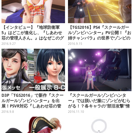
【インタビュー】『地球防衛軍
【TGS2016】PS4『スクールガー
5』はどこが進化し、『しあわせ
ルゾンビハンター』PV公開！『お
荘の管理人さん。』はなぜこのグ
姉チャンバラ』の世界でゾンビの
ラフィックで、『スクールガール
大群から生き残れ
2016.9.27
2016.9.15
ゾンビハンター』はなぜ服が破け
るのか
D3P「TGS2016」で新作『スクー
『スクールガールゾンビハンタ
ルガールゾンビハンター』を出
ー』では脱いだ服にゾンビがむら
展！PSVR対応『しあわせ荘の管
がる！？各キャラの“部活攻撃”情
理人さん。』ビジュアルも初公開
報も
2016.9.8
2016.11.10