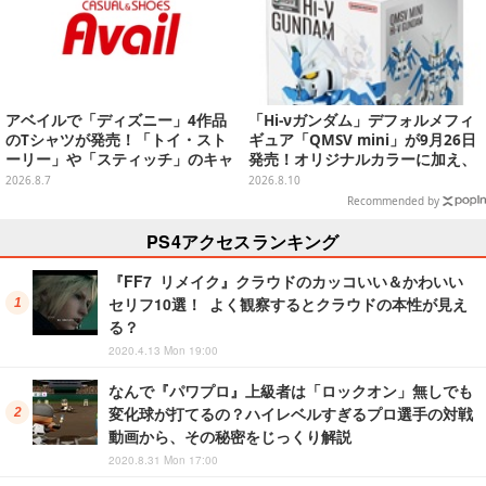
アベイルで「ディズニー」4作品
「Hi-νガンダム」デフォルメフィ
のTシャツが発売！「トイ・スト
ギュア「QMSV mini」が9月26日
ーリー」や「スティッチ」のキャ
発売！オリジナルカラーに加え、
ラを刺しゅうでデザイン
デザイン違い"Alternative Ve
2026.8.7
2026.8.10
r."など全8種
Recommended by
PS4アクセスランキング
『FF7 リメイク』クラウドのカッコいい＆かわいい
セリフ10選！ よく観察するとクラウドの本性が見え
る？
2020.4.13 Mon 19:00
なんで『パワプロ』上級者は「ロックオン」無しでも
変化球が打てるの？ハイレベルすぎるプロ選手の対戦
動画から、その秘密をじっくり解説
2020.8.31 Mon 17:00