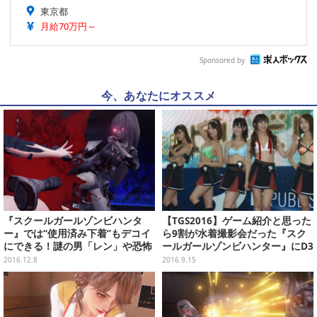
東京都
月給70万円～
Sponsored by
今、あなたにオススメ
『スクールガールゾンビハンタ
【TGS2016】ゲーム紹介と思った
ー』では“使用済み下着”もデコイ
ら9割が水着撮影会だった『スク
にできる！謎の男「レン」や恐怖
ールガールゾンビハンター』にD3
の「コピーゾンビ」なども公開
の本気を見た
2016.12.8
2016.9.15