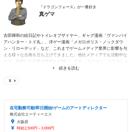
『ドラゴンフォース』が一番好き
真ゲマ
吉田輝和の絵日記やトイレオブザイヤー、ギャグ漫画「ヴァンパイ
アハンター・トド丸」、洋ゲー漫画「メガロポリス・ノックダウ
ン・リローデッド」など、これまでゲームメディア業界に影響を与
える様々な企画を立ち上げてきました。他社メディアでも活動中な
ので、気軽にお仕事の依頼をお願いします。 ちなみに、ユウキレイ
先生が手掛ける4コマ漫画「まほろば小町ハルヒノさん」（まんが
+ 続きを読む
タイムで連載中）で教師役として出演中です。
X
在宅勤務可能!即日開始!ゲームのアートディレクター
株式会社エーティーエス
大阪府
時給2,500円～3,000円