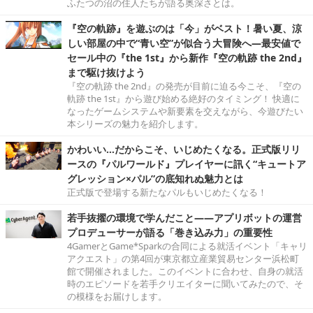
ふたつの沼の住人たちが語る奥深さとは。
『空の軌跡』を遊ぶのは「今」がベスト！暑い夏、涼
しい部屋の中で“青い空”が似合う大冒険へ―最安値で
セール中の『the 1st』から新作『空の軌跡 the 2nd』
まで駆け抜けよう
『空の軌跡 the 2nd』の発売が目前に迫る今こそ、『空の
軌跡 the 1st』から遊び始める絶好のタイミング！ 快適に
なったゲームシステムや新要素を交えながら、今遊びたい
本シリーズの魅力を紹介します。
かわいい…だからこそ、いじめたくなる。正式版リリ
ースの『パルワールド』プレイヤーに訊く“キュートア
グレッション×パル”の底知れぬ魅力とは
正式版で登場する新たなパルもいじめたくなる！
若手抜擢の環境で学んだこと――アプリボットの運営
プロデューサーが語る「巻き込み力」の重要性
4GamerとGame*Sparkの合同による就活イベント「キャリ
アクエスト」の第4回が東京都立産業貿易センター浜松町
館で開催されました。このイベントに合わせ、自身の就活
時のエピソードを若手クリエイターに聞いてみたので、そ
の模様をお届けします。