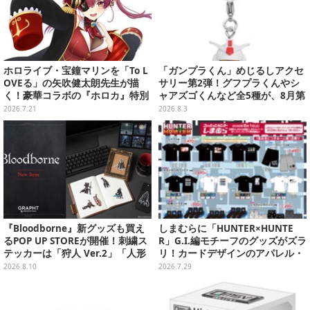
ホロライブ・宝鐘マリンを「To L
「ガンプラくん」めじるしアクセ
OVEる」の矢吹健太朗先生が描
サリー第2弾！グフプラくんやシ
く！豪華コラボの『ホロカ』特別
ャアズゴくんなど全5種が、8月第
カードが「Vジャンプ10月号」に
5週よりガシャポン展開
2026.7.21
2026.8.3
付録
『Bloodborne』新グッズも買え
しまむらに「HUNTER×HUNTE
るPOP UP STOREが開催！刺繍ス
R」G.I.編モチーフのグッズがズラ
テッカーは「狩人 Ver.2」「人形
リ！カードデザインのアパレル・
Ver.2」「時計塔のマリア Ver.2」
雑貨、ゴレイヌの「オレが3人分
2026.8.10
2026.7.29
の3種類
になる…」も