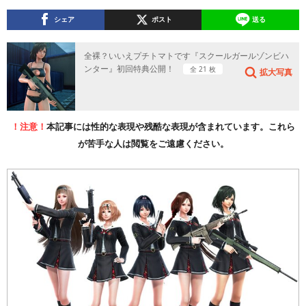
シェア
ポスト
送る
全裸？いいえプチトマトです『スクールガールゾンビハ
ンター』初回特典公開！
全 21 枚
拡大写真
！注意！
本記事には性的な表現や残酷な表現が含まれています。これら
が苦手な人は閲覧をご遠慮ください。