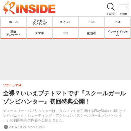
search
menu
アクセス
ホーム
スイッチ
PS5
PS4
ランキング
読者
インサイドちゃ
スマホ
PC
配信者
アンケート
ん
ソニー
PS4
全裸？いいえプチトマトです『スクールガール
ゾンビハンター』初回特典公開！
ディースリー・パブリッシャーは、タムソフトが手掛けるPlayStation 4向けゾ
ンビパニック・シューティング・アクション『スクールガールゾンビハンタ
ー』の初回特典の内容を公開しました。
2016.10.24 Mon 18:48