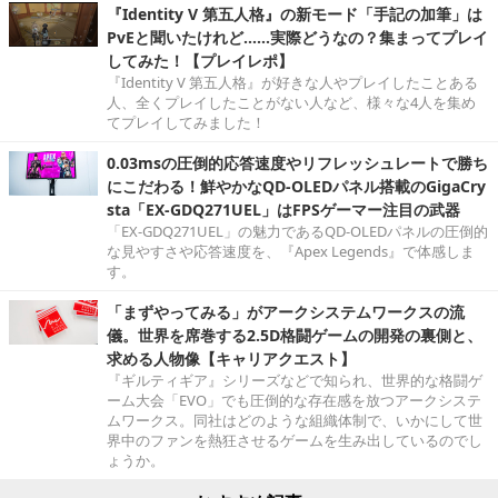
『Identity V 第五人格』の新モード「手記の加筆」は
PvEと聞いたけれど……実際どうなの？集まってプレイ
してみた！【プレイレポ】
『Identity V 第五人格』が好きな人やプレイしたことある
人、全くプレイしたことがない人など、様々な4人を集め
てプレイしてみました！
0.03msの圧倒的応答速度やリフレッシュレートで勝ち
にこだわる！鮮やかなQD-OLEDパネル搭載のGigaCry
sta「EX-GDQ271UEL」はFPSゲーマー注目の武器
「EX-GDQ271UEL」の魅力であるQD-OLEDパネルの圧倒的
な見やすさや応答速度を、『Apex Legends』で体感しま
す。
「まずやってみる」がアークシステムワークスの流
儀。世界を席巻する2.5D格闘ゲームの開発の裏側と、
求める人物像【キャリアクエスト】
『ギルティギア』シリーズなどで知られ、世界的な格闘ゲ
ーム大会「EVO」でも圧倒的な存在感を放つアークシステ
ムワークス。同社はどのような組織体制で、いかにして世
界中のファンを熱狂させるゲームを生み出しているのでし
ょうか。