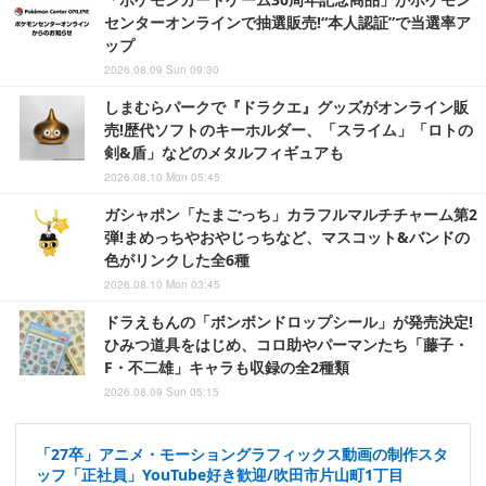
センターオンラインで抽選販売!“本人認証”で当選率ア
ップ
2026.08.09 Sun 09:30
しまむらパークで『ドラクエ』グッズがオンライン販
売!歴代ソフトのキーホルダー、「スライム」「ロトの
剣&盾」などのメタルフィギュアも
2026.08.10 Mon 05:45
ガシャポン「たまごっち」カラフルマルチチャーム第2
弾!まめっちやおやじっちなど、マスコット&バンドの
色がリンクした全6種
2026.08.10 Mon 03:45
ドラえもんの「ボンボンドロップシール」が発売決定!
ひみつ道具をはじめ、コロ助やパーマンたち「藤子・
F・不二雄」キャラも収録の全2種類
2026.08.09 Sun 05:15
「27卒」アニメ・モーショングラフィックス動画の制作スタ
ッフ「正社員」YouTube好き歓迎/吹田市片山町1丁目