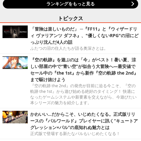
ランキングをもっと見る
トピックス
「冒険は楽しいものだ」 ─『FF11』と『ウィザードリ
ィ ヴァリアンツ ダフネ』、"優しくないRPG"の沼にど
っぷり沈んだ4人の話
ふたつの沼の住人たちが語る奥深さとは。
『空の軌跡』を遊ぶのは「今」がベスト！暑い夏、涼
しい部屋の中で“青い空”が似合う大冒険へ―最安値で
セール中の『the 1st』から新作『空の軌跡 the 2nd』
まで駆け抜けよう
『空の軌跡 the 2nd』の発売が目前に迫る今こそ、『空の
軌跡 the 1st』から遊び始める絶好のタイミング！ 快適に
なったゲームシステムや新要素を交えながら、今遊びたい
本シリーズの魅力を紹介します。
かわいい…だからこそ、いじめたくなる。正式版リリ
ースの『パルワールド』プレイヤーに訊く“キュートア
グレッション×パル”の底知れぬ魅力とは
正式版で登場する新たなパルもいじめたくなる！