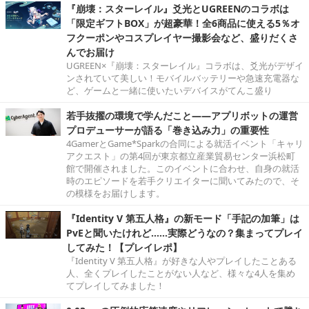
『崩壊：スターレイル』爻光とUGREENのコラボは
「限定ギフトBOX」が超豪華！全6商品に使える5％オ
フクーポンやコスプレイヤー撮影会など、盛りだくさ
んでお届け
UGREEN×『崩壊：スターレイル』コラボは、爻光がデザイ
ンされていて美しい！モバイルバッテリーや急速充電器な
ど、ゲームと一緒に使いたいデバイスがてんこ盛り
若手抜擢の環境で学んだこと――アプリボットの運営
プロデューサーが語る「巻き込み力」の重要性
4GamerとGame*Sparkの合同による就活イベント「キャリ
アクエスト」の第4回が東京都立産業貿易センター浜松町
館で開催されました。このイベントに合わせ、自身の就活
時のエピソードを若手クリエイターに聞いてみたので、そ
の模様をお届けします。
『Identity V 第五人格』の新モード「手記の加筆」は
PvEと聞いたけれど……実際どうなの？集まってプレイ
してみた！【プレイレポ】
『Identity V 第五人格』が好きな人やプレイしたことある
人、全くプレイしたことがない人など、様々な4人を集め
てプレイしてみました！