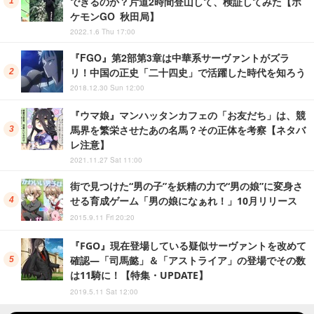
できるのか？片道2時間登山して、検証してみた【ポ
ケモンGO 秋田局】
2022.1.6 Thu 17:00
『FGO』第2部第3章は中華系サーヴァントがズラ
リ！中国の正史「二十四史」で活躍した時代を知ろう
2018.12.30 Sun 12:00
『ウマ娘』マンハッタンカフェの「お友だち」は、競
馬界を繁栄させたあの名馬？その正体を考察【ネタバ
レ注意】
2021.11.27 Sat 11:00
街で見つけた“男の子”を妖精の力で“男の娘”に変身さ
せる育成ゲーム「男の娘になぁれ！」10月リリース
2015.9.11 Fri 20:20
『FGO』現在登場している疑似サーヴァントを改めて
確認―「司馬懿」＆「アストライア」の登場でその数
は11騎に！【特集・UPDATE】
2019.5.11 Sat 12:00