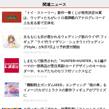
関連ニュース
「トイ・ストーリー」新作一番くじが発売決定!A賞
は、ウッディたちがレトロ感満載のアナログレコード
上を走る姿で立体化
2026.08.07 Fri 03:40
太ももにも目が惹かれるウェディング姿のライザ! フィ
ギュア「ライザ(ライザリン・シュタウト)ウェディン
グStyle」が8月7日より予約受付開始
2026.08.06 Thu 10:15
しまむらで販売された「HUNTER×HUNTER」G.I.編テ
ーマの一部商品が受注再販!カードデザインのキーホル
ダーや、キルアたちのセリフ付ソックスなど
2026.08.07 Fri 02:00
「機動戦士ガンダムSEED」エンディング「暁の車」を
イメージ!カガリとラクスの新作フィギュアがプライズ
に
2026.08.07 Fri 07:20
エディオンで「ポケカ」抽選販売!「ストームエメラル