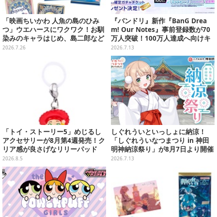
「映画ちいかわ 人魚の島のひみ
『バンドリ』新作『BanG Drea
つ」ウエハースにワクワク！お馴
m! Our Notes』事前登録数が70
染みのキャラはじめ、島二郎など
万人突破！100万人達成へ向けキ
セイレーン編カード全22種
ャンペーン継続中
2026.7.26
2026.7.13
「トイ・ストーリー5」めじるし
しぐれういといっしょに納涼！
アクセサリーが8月第4週発売！ク
「しぐれういなつまつり in 神田
リア感が良さげなリリーパッド
明神納涼祭り」が8月7日より開催
や、ジェシーなど全5種ラインナ
決定
2026.8.5
2026.7.13
ップ