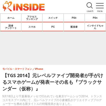
search
menu
アクセス
ホーム
スイッチ
PS5
PS4
ランキング
読者
インサイドちゃ
スマホ
PC
配信者
アンケート
ん
モバイル・スマートフォン
iPhone
【TGS 2014】元レベルファイブ開発者が手がけ
るスマホゲームが発表ーその名も『ブラックサ
ンダー（仮称）』
9月18日より千葉幕張メッセで行われている東京ゲームショウ2014、トランス
コスモスブース内にて、元レベルファイブの小倉健氏がクリエイティブプロデ
ューサーを務める新タイトルの特報発表がありました。