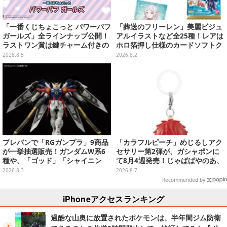
「一番くじちょこっと パワーパフ
「葬送のフリーレン」美麗ビジュ
ガールズ」全ラインナップ公開！
アルイラストなど全25種！レアは
ラストワン賞は鍵チャーム付きの
ホロ箔押し仕様のカードソフトク
シール帳スペシャルセットを用意
ッキー
2026.8.5
2026.8.2
プレバンで「RGガンプラ」9商品
「カラフルピーチ」めじるしアク
が一挙抽選販売！ガンダムW系6
セサリー第2弾が、ガシャポンに
種や、「ゴッド」「シャイニン
て8月4週発売！じゃぱぱやのあ、
グ」も
シヴァたちメンバー11名分ライン
2026.8.3
2026.8.7
ナップ
Recommended by
iPhoneアクセスランキング
過酷な山奥に放置されたポケモンは、半年間ジム防衛