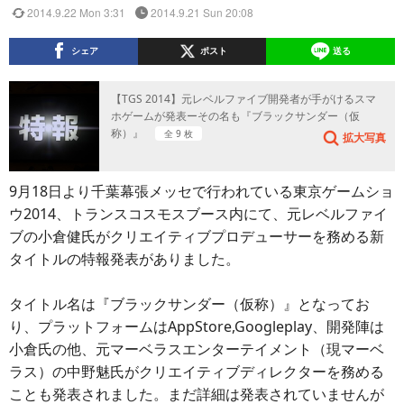
2014.9.22 Mon 3:31
2014.9.21 Sun 20:08
シェア
ポスト
送る
【TGS 2014】元レベルファイブ開発者が手がけるスマ
ホゲームが発表ーその名も『ブラックサンダー（仮
称）』
全 9 枚
拡大写真
9月18日より千葉幕張メッセで行われている東京ゲームショ
ウ2014、トランスコスモスブース内にて、元レベルファイ
ブの小倉健氏がクリエイティブプロデューサーを務める新
タイトルの特報発表がありました。
タイトル名は『ブラックサンダー（仮称）』となってお
り、プラットフォームはAppStore,Googleplay、開発陣は
小倉氏の他、元マーベラスエンターテイメント（現マーベ
ラス）の中野魅氏がクリエイティブディレクターを務める
ことも発表されました。まだ詳細は発表されていませんが