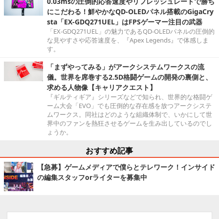
0.03msの圧倒的応答速度やリフレッシュレートで勝ち
にこだわる！鮮やかなQD-OLEDパネル搭載のGigaCry
sta「EX-GDQ271UEL」はFPSゲーマー注目の武器
「EX-GDQ271UEL」の魅力であるQD-OLEDパネルの圧倒的
な見やすさや応答速度を、『Apex Legends』で体感しま
す。
「まずやってみる」がアークシステムワークスの流
儀。世界を席巻する2.5D格闘ゲームの開発の裏側と、
求める人物像【キャリアクエスト】
『ギルティギア』シリーズなどで知られ、世界的な格闘ゲ
ーム大会「EVO」でも圧倒的な存在感を放つアークシステ
ムワークス。同社はどのような組織体制で、いかにして世
界中のファンを熱狂させるゲームを生み出しているのでし
ょうか。
おすすめ記事
【急募】ゲームメディアで僕らとテレワーク！インサイド
の編集スタッフorライターを募集中