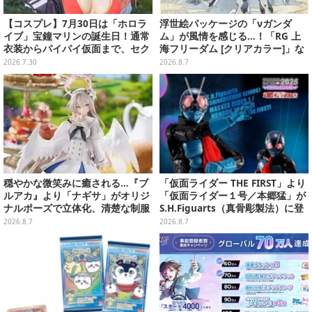
【コスプレ】7月30日は「ホロラ
浮世絵パッケージの「νガンダ
イブ」宝鐘マリンの誕生日！通常
ム」が風情を感じる…！「RG 上
衣装からパイパイ仮面まで、セク
海フリーダム [クリアカラー]」な
シーで可愛い美女レイヤーまとめ
どガンプラ2商品が8月順次発売
2026.7.30
2026.8.7
【写真42枚】
穏やかな微笑みに癒される…『ブ
「仮面ライダー THE FIRST」より
ルアカ』より「ナギサ」がオリジ
「仮面ライダー１号／本郷猛」が
ナルポーズで立体化、清楚な制服
S.H.Figuarts（真骨彫製法）に登
は白の彩色にこだわり
場！8月18日より予約受付開始
2026.8.7
2026.8.7