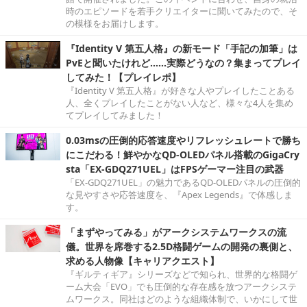
時のエピソードを若手クリエイターに聞いてみたので、そ
の模様をお届けします。
『Identity V 第五人格』の新モード「手記の加筆」は
PvEと聞いたけれど……実際どうなの？集まってプレイ
してみた！【プレイレポ】
『Identity V 第五人格』が好きな人やプレイしたことある
人、全くプレイしたことがない人など、様々な4人を集め
てプレイしてみました！
0.03msの圧倒的応答速度やリフレッシュレートで勝ち
にこだわる！鮮やかなQD-OLEDパネル搭載のGigaCry
sta「EX-GDQ271UEL」はFPSゲーマー注目の武器
「EX-GDQ271UEL」の魅力であるQD-OLEDパネルの圧倒的
な見やすさや応答速度を、『Apex Legends』で体感しま
す。
「まずやってみる」がアークシステムワークスの流
儀。世界を席巻する2.5D格闘ゲームの開発の裏側と、
求める人物像【キャリアクエスト】
『ギルティギア』シリーズなどで知られ、世界的な格闘ゲ
ーム大会「EVO」でも圧倒的な存在感を放つアークシステ
ムワークス。同社はどのような組織体制で、いかにして世