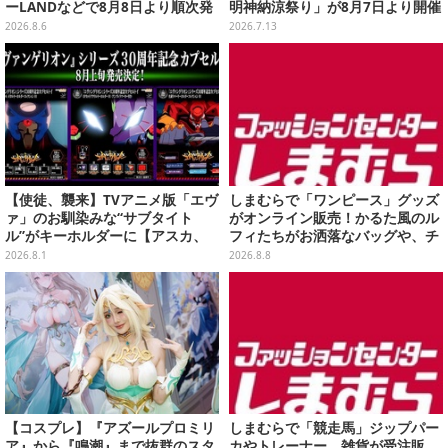
ーLANDなどで8月8日より順次発
明神納涼祭り」が8月7日より開催
売
決定
2026.8.6
2026.7.13
【使徒、襲来】TVアニメ版「エヴ
しまむらで「ワンピース」グッズ
ァ」のお馴染みな“サブタイト
がオンライン販売！かるた風のル
ル”がキーホルダーに【アスカ、
フィたちがお洒落なバッグや、チ
来日】
ョッパーが可愛いサンダルも
2026.8.1
2026.8.8
【コスプレ】『アズールプロミリ
しまむらで「競走馬」ジップパー
ア』から『鳴潮』まで抜群のスタ
カやトレーナー、雑貨が受注販