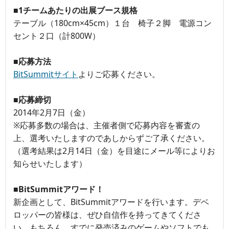
■1チームあたりの出展ブース規格
テーブル（180cm×45cm）１台 椅子２脚 電源コン
セント２口（計800W）
■応募方法
BitSummitサイト
よりご応募ください。
■応募締切
2014年2月7日（金）
※応募多数の場合は、主催者側で応募内容を審査の
上、選考いたしますのであしからずご了承ください。
（選考結果は2月14日（金）を目途にメール等によりお
知らせいたします）
■BitSummitアワード！
新企画として、BitSummitアワードを行います。デベ
ロッパーの皆様は、ぜひ自信作を持ってきてくださ
い。もちろん、すでに発売済みのゲームやソフトでも