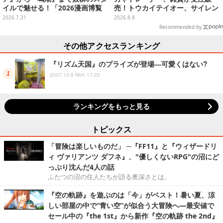
イルで魅せる！「2026漫画博覧
売！トウカイテイオー、サイレン
会」百花繚乱の台湾美女12選【写
ススズカなど名馬をデザイン
2026.7.31
2026.8.8
真37枚】
Recommended by
その他アクセスランキング
『リズム天国』のプライズが登場―可愛くはない?
2007.10.8 Mon 17:25
ランキングをもっと見る
トピックス
「冒険は楽しいものだ」 ─『FF11』と『ウィザードリ
ィ ヴァリアンツ ダフネ』、"優しくないRPG"の沼にど
っぷり沈んだ4人の話
ふたつの沼の住人たちが語る奥深さとは。
『空の軌跡』を遊ぶのは「今」がベスト！暑い夏、涼
しい部屋の中で“青い空”が似合う大冒険へ―最安値で
セール中の『the 1st』から新作『空の軌跡 the 2nd』