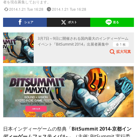
者を現在募集しております。
2014.1.21 Tue 16:28
2014.1.21 Tue 16:28
シェア
ポスト
送る
3月7日～9日に開催される国内最大のインディーゲーム
イベント『BitSummit 2014』出展者募集中
全 1 枚
拡大写真
日本インディーゲームの祭典「
BitSummit 2014-京都イン
ディーゲームフェスティバル-
」（主催: BitSummit 実行委