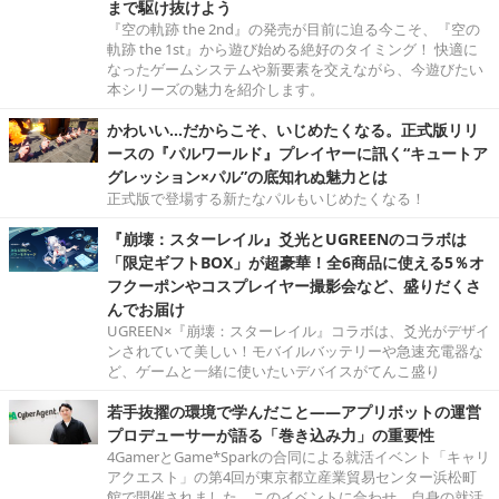
まで駆け抜けよう
『空の軌跡 the 2nd』の発売が目前に迫る今こそ、『空の
軌跡 the 1st』から遊び始める絶好のタイミング！ 快適に
なったゲームシステムや新要素を交えながら、今遊びたい
本シリーズの魅力を紹介します。
かわいい…だからこそ、いじめたくなる。正式版リリ
ースの『パルワールド』プレイヤーに訊く“キュートア
グレッション×パル”の底知れぬ魅力とは
正式版で登場する新たなパルもいじめたくなる！
『崩壊：スターレイル』爻光とUGREENのコラボは
「限定ギフトBOX」が超豪華！全6商品に使える5％オ
フクーポンやコスプレイヤー撮影会など、盛りだくさ
んでお届け
UGREEN×『崩壊：スターレイル』コラボは、爻光がデザイ
ンされていて美しい！モバイルバッテリーや急速充電器な
ど、ゲームと一緒に使いたいデバイスがてんこ盛り
若手抜擢の環境で学んだこと――アプリボットの運営
プロデューサーが語る「巻き込み力」の重要性
4GamerとGame*Sparkの合同による就活イベント「キャリ
アクエスト」の第4回が東京都立産業貿易センター浜松町
館で開催されました。このイベントに合わせ、自身の就活