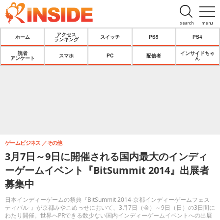
search
menu
アクセス
ホーム
スイッチ
PS5
PS4
ランキング
読者
インサイドちゃ
スマホ
PC
配信者
アンケート
ん
ゲームビジネス
その他
3月7日～9日に開催される国内最大のインディ
ーゲームイベント『BitSummit 2014』出展者
募集中
日本インディーゲームの祭典『BitSummit 2014-京都インディーゲームフェス
ティバル-』が京都みやこめっせにおいて、3月7日（金）～9日（日）の3日間に
わたり開催。世界へPRできる数少ない国内インディーゲームイベントへの出展