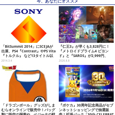
今、あなたにオススメ
「BitSummit 2014」にSCEJAが
『仁王3』が早くも3,828円に！
出展、PS4『Contrast』やPS Vita
『メトロイドプライム4 ビヨン
『トルクル』 など13タイトル以
ド』と『SAROS』が2,999円、
上がプレイアブルで登場
『メタルギアソリッド Δ』は2,49
2014.3.4
2026.8.8
9円─ゲオ店舗＆ストアのゲームセ
ールは8月8日から
「ドラゴンボール」グッズがしま
『ポケカ』30周年記念商品がセブ
むらオンラインで販売中！バッグ
ンネットショッピングで抽選販
類に悟空の胴着や、ベジータの戦
売！拡張パック「30th CELEBRAT