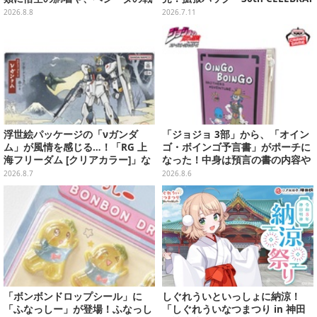
闘服を大胆デザイン
ION」と「エーフィ・ブラッキー
2026.8.8
2026.7.11
セット」が対象
浮世絵パッケージの「νガンダ
「ジョジョ 3部」から、「オイン
ム」が風情を感じる…！「RG 上
ゴ・ボインゴ予言書」がポーチに
海フリーダム [クリアカラー]」な
なった！中身は預言の書の内容や
どガンプラ2商品が8月順次発売
アニメ総柄デザインをプリント
2026.8.7
2026.8.6
「ボンボンドロップシール」に
しぐれういといっしょに納涼！
「ふなっしー」が登場！ふなっし
「しぐれういなつまつり in 神田