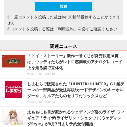
※一度コメントを投稿した後は約120秒間投稿することができま
せん
※コメントを投稿する際は
「利用規約」
を必ずご確認ください
関連ニュース
「トイ・ストーリー」新作一番くじが発売決定!A賞
は、ウッディたちがレトロ感満載のアナログレコード
上を走る姿で立体化
2026.08.07 Fri 03:40
しまむらで販売された「HUNTER×HUNTER」G.I.編テ
ーマの一部商品が受注再販!カードデザインのキーホル
ダーや、キルアたちのセリフ付ソックスなど
2026.08.07 Fri 02:00
太ももにも目が惹かれるウェディング姿のライザ! フィ
ギュア「ライザ(ライザリン・シュタウト)ウェディン
グStyle」が8月7日より予約受付開始