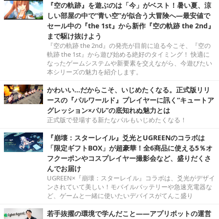
『空の軌跡』を遊ぶのは「今」がベスト！暑い夏、涼
しい部屋の中で“青い空”が似合う大冒険へ―最安値で
セール中の『the 1st』から新作『空の軌跡 the 2nd』
まで駆け抜けよう
『空の軌跡 the 2nd』の発売が目前に迫る今こそ、『空の
軌跡 the 1st』から遊び始める絶好のタイミング！ 快適に
なったゲームシステムや新要素を交えながら、今遊びたい
本シリーズの魅力を紹介します。
かわいい…だからこそ、いじめたくなる。正式版リリ
ースの『パルワールド』プレイヤーに訊く“キュートア
グレッション×パル”の底知れぬ魅力とは
正式版で登場する新たなパルもいじめたくなる！
『崩壊：スターレイル』爻光とUGREENのコラボは
「限定ギフトBOX」が超豪華！全6商品に使える5％オ
フクーポンやコスプレイヤー撮影会など、盛りだくさ
んでお届け
UGREEN×『崩壊：スターレイル』コラボは、爻光がデザイ
ンされていて美しい！モバイルバッテリーや急速充電器な
ど、ゲームと一緒に使いたいデバイスがてんこ盛り
若手抜擢の環境で学んだこと――アプリボットの運営