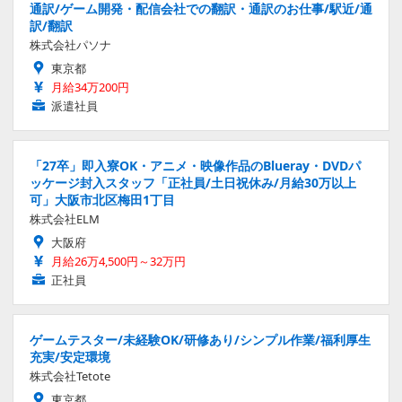
通訳/ゲーム開発・配信会社での翻訳・通訳のお仕事/駅近/通
訳/翻訳
株式会社パソナ
東京都
月給34万200円
派遣社員
「27卒」即入寮OK・アニメ・映像作品のBlueray・DVDパ
ッケージ封入スタッフ「正社員/土日祝休み/月給30万以上
可」大阪市北区梅田1丁目
株式会社ELM
大阪府
月給26万4,500円～32万円
正社員
ゲームテスター/未経験OK/研修あり/シンプル作業/福利厚生
充実/安定環境
株式会社Tetote
東京都