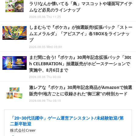
ラリ!なんか懐いてる「鳥」マスコットや場面写アイテ
ムなど必見のラインナップ
2026.08.06 Thu 11:25
しまむらで『ポケカ』が抽選販売!拡張パック「ストー
ムエメラルダ」「アビスアイ」各1BOXをラインナッ
プ
2026.08.05 Wed 05:00
まだ間に合う!『ポケカ』30周年記念拡張パック「30t
h CELEBRATION」抽選販売がホビーステーションで
実施中、8月6日まで
2026.08.06 Thu 03:00
激レアな『ポケカ』30周年記念商品がAmazonで抽選
販売中!地方ごとに収録された“御三家”の特別カード
2026.08.06 Thu 05:15
「20~30代活躍中」ゲーム運営アシスタント/未経験歓迎/第
二新卒歓迎
株式会社Creer