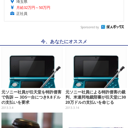
埼玉県
月給32万円～50万円
正社員
Sponsored by
今、あなたにオススメ
元ソニー社員が任天堂を特許侵害
元ソニー社員による特許侵害の裁
で告訴 ― 3DS一台につき9.8ドル
判、米連邦地裁陪審が任天堂に30
の支払いを要求
20万ドルの支払いを命じる
2013.3.4
2013.3.14