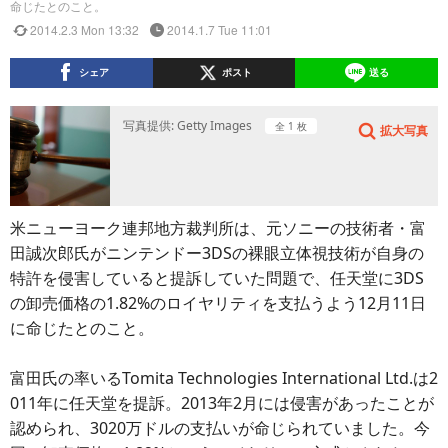
命じたとのこと。
2014.2.3 Mon 13:32
2014.1.7 Tue 11:01
シェア
ポスト
送る
写真提供: Getty Images
全 1 枚
拡大写真
米ニューヨーク連邦地方裁判所は、元ソニーの技術者・富
田誠次郎氏がニンテンドー3DSの裸眼立体視技術が自身の
特許を侵害していると提訴していた問題で、任天堂に3DS
の卸売価格の1.82%のロイヤリティを支払うよう12月11日
に命じたとのこと。
富田氏の率いるTomita Technologies International Ltd.は2
011年に任天堂を提訴。2013年2月には侵害があったことが
認められ、3020万ドルの支払いが命じられていました。今