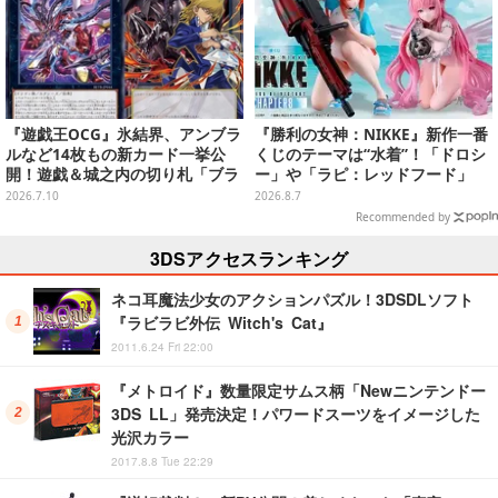
『遊戯王OCG』氷結界、アンブラ
『勝利の女神：NIKKE』新作一番
ルなど14枚もの新カード一挙公
くじのテーマは“水着”！「ドロシ
開！遊戯＆城之内の切り札「ブラ
ー」や「ラピ：レッドフード」
ック・デーモンズ・ドラゴン」も
が“背中で魅せる”ポーズで立体化
2026.7.10
2026.8.7
新たな装いで登場
Recommended by
3DSアクセスランキング
ネコ耳魔法少女のアクションパズル！3DSDLソフト
『ラビラビ外伝 Witch's Cat』
2011.6.24 Fri 22:00
『メトロイド』数量限定サムス柄「Newニンテンドー
3DS LL」発売決定！パワードスーツをイメージした
光沢カラー
2017.8.8 Tue 22:29