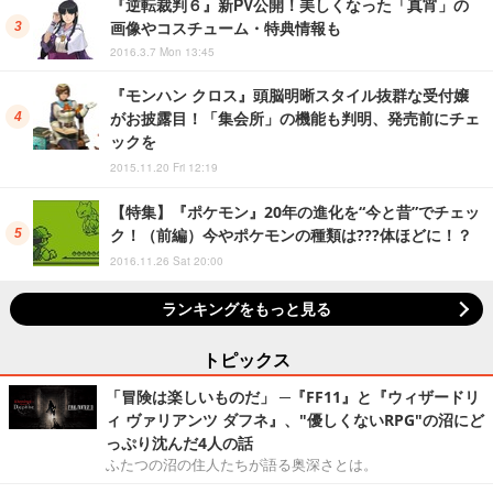
『逆転裁判６』新PV公開！美しくなった「真宵」の
画像やコスチューム・特典情報も
2016.3.7 Mon 13:45
『モンハン クロス』頭脳明晰スタイル抜群な受付嬢
がお披露目！「集会所」の機能も判明、発売前にチェ
ックを
2015.11.20 Fri 12:19
【特集】『ポケモン』20年の進化を“今と昔”でチェッ
ク！（前編）今やポケモンの種類は???体ほどに！？
2016.11.26 Sat 20:00
ランキングをもっと見る
トピックス
「冒険は楽しいものだ」 ─『FF11』と『ウィザードリ
ィ ヴァリアンツ ダフネ』、"優しくないRPG"の沼にど
っぷり沈んだ4人の話
ふたつの沼の住人たちが語る奥深さとは。