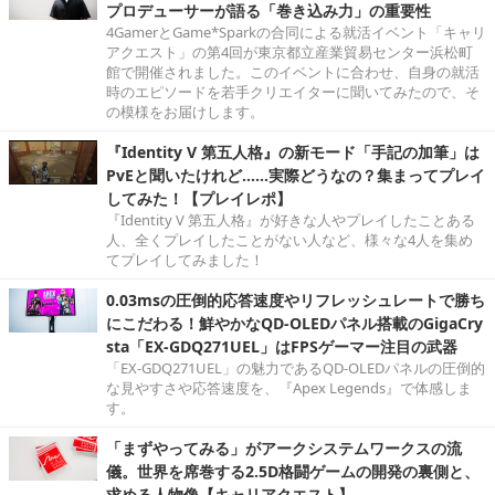
プロデューサーが語る「巻き込み力」の重要性
4GamerとGame*Sparkの合同による就活イベント「キャリ
アクエスト」の第4回が東京都立産業貿易センター浜松町
館で開催されました。このイベントに合わせ、自身の就活
時のエピソードを若手クリエイターに聞いてみたので、そ
の模様をお届けします。
『Identity V 第五人格』の新モード「手記の加筆」は
PvEと聞いたけれど……実際どうなの？集まってプレイ
してみた！【プレイレポ】
『Identity V 第五人格』が好きな人やプレイしたことある
人、全くプレイしたことがない人など、様々な4人を集め
てプレイしてみました！
0.03msの圧倒的応答速度やリフレッシュレートで勝ち
にこだわる！鮮やかなQD-OLEDパネル搭載のGigaCry
sta「EX-GDQ271UEL」はFPSゲーマー注目の武器
「EX-GDQ271UEL」の魅力であるQD-OLEDパネルの圧倒的
な見やすさや応答速度を、『Apex Legends』で体感しま
す。
「まずやってみる」がアークシステムワークスの流
儀。世界を席巻する2.5D格闘ゲームの開発の裏側と、
求める人物像【キャリアクエスト】