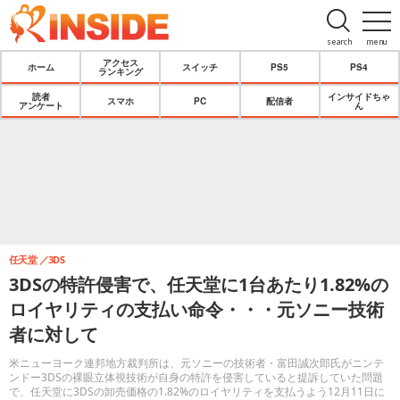
search
menu
アクセス
ホーム
スイッチ
PS5
PS4
ランキング
読者
インサイドちゃ
スマホ
PC
配信者
アンケート
ん
任天堂
3DS
3DSの特許侵害で、任天堂に1台あたり1.82%の
ロイヤリティの支払い命令・・・元ソニー技術
者に対して
米ニューヨーク連邦地方裁判所は、元ソニーの技術者・富田誠次郎氏がニンテ
ンドー3DSの裸眼立体視技術が自身の特許を侵害していると提訴していた問題
で、任天堂に3DSの卸売価格の1.82%のロイヤリティを支払うよう12月11日に