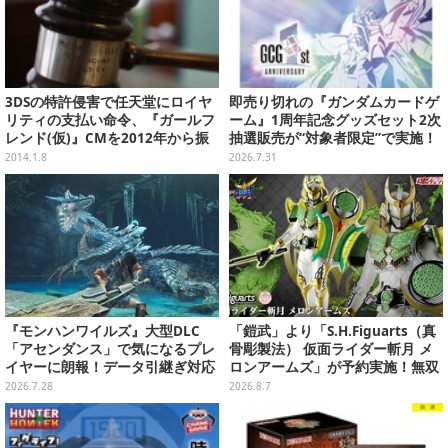
3DSの特許侵害で任天堂にロイヤ
即売り切れの『ガンダムカードゲ
リティの支払い命令、『ガールフ
ーム』1周年記念グッズセット2次
レンド(仮)』CMを2012年から振
抽選販売が“対象者限定”で実施！
り返る、最新作『スマブラ』にハ
プレバン全会員向け3次抽選も
2014.1.8
2026.7.31
ード別フィギュアの存在が明らか
に、など…昨日のまとめ(1/7)
『モンハンワイルズ』大型DLC
「鎧武」より「S.H.Figuarts（真
「アセンダンス」で気になるプレ
骨彫製法） 仮面ライダー斬月 メ
イヤーに朗報！データ引継ぎ対応
ロンアームズ」が予約実施！無双
の「序盤体験版」が配信決定
セイバー、メロンディフェンダー
2026.7.28
2026.8.7
が付属