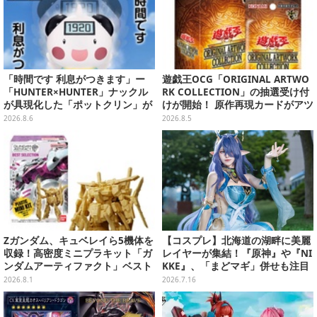
「時間です 利息がつきます」ー
遊戯王OCG「ORIGINAL ARTWO
「HUNTER×HUNTER」ナックル
RK COLLECTION」の抽選受け付
が具現化した「ポットクリン」が
けが開始！ 原作再現カードがアツ
貯金箱としてプライズ展開
いスペシャルパック
2026.8.6
2026.8.5
Zガンダム、キュベレイら5機体を
【コスプレ】北海道の湖畔に美麗
収録！高密度ミニプラキット「ガ
レイヤーが集結！『原神』や『NI
ンダムアーティファクト」ベスト
KKE』、「まどマギ」併せも注目
セレクションが10月発売
の美女たち11選【写真51枚】
2026.8.1
2026.7.16