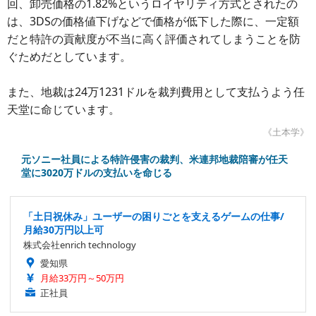
回、卸売価格の1.82%というロイヤリティ方式とされたの
は、3DSの価格値下げなどで価格が低下した際に、一定額
だと特許の貢献度が不当に高く評価されてしまうことを防
ぐためだとしています。
また、地裁は24万1231ドルを裁判費用として支払うよう任
天堂に命じています。
《土本学》
元ソニー社員による特許侵害の裁判、米連邦地裁陪審が任天
堂に3020万ドルの支払いを命じる
「土日祝休み」ユーザーの困りごとを支えるゲームの仕事/
月給30万円以上可
株式会社enrich technology
愛知県
月給33万円～50万円
正社員