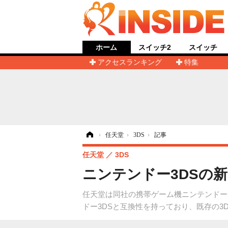
ホーム
スイッチ2
スイッチ
アクセスランキング
特集
ホーム
›
任天堂
›
3DS
›
記事
任天堂
3DS
ニンテンドー3DSの新フ
任天堂は同社の携帯ゲーム機ニンテンドー3D
ドー3DSと互換性を持っており、既存の3