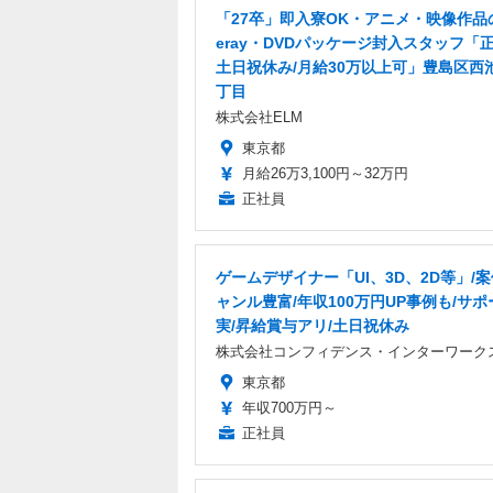
「27卒」即入寮OK・アニメ・映像作品の
eray・DVDパッケージ封入スタッフ「正
土日祝休み/月給30万以上可」豊島区西
丁目
株式会社ELM
東京都
月給26万3,100円～32万円
正社員
ゲームデザイナー「UI、3D、2D等」/
ャンル豊富/年収100万円UP事例も/サ
実/昇給賞与アリ/土日祝休み
株式会社コンフィデンス・インターワーク
東京都
年収700万円～
正社員