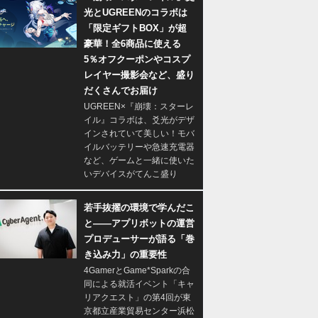
光とUGREENのコラボは
「限定ギフトBOX」が超
豪華！全6商品に使える
5％オフクーポンやコスプ
レイヤー撮影会など、盛り
だくさんでお届け
UGREEN×『崩壊：スターレ
イル』コラボは、爻光がデザ
インされていて美しい！モバ
イルバッテリーや急速充電器
など、ゲームと一緒に使いた
いデバイスがてんこ盛り
若手抜擢の環境で学んだこ
と――アプリボットの運営
プロデューサーが語る「巻
き込み力」の重要性
4GamerとGame*Sparkの合
同による就活イベント「キャ
リアクエスト」の第4回が東
京都立産業貿易センター浜松