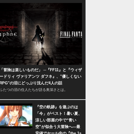
「冒険は楽しいものだ」 ─『FF11』と『ウィザ
ードリィ ヴァリアンツ ダフネ』、"優しくない
RPG"の沼にどっぷり沈んだ4人の話
ふたつの沼の住人たちが語る奥深さとは。
『空の軌跡』を遊ぶのは
「今」がベスト！暑い夏、
涼しい部屋の中で“青い
空”が似合う大冒険へ―最
安値でセール中の『the 1s