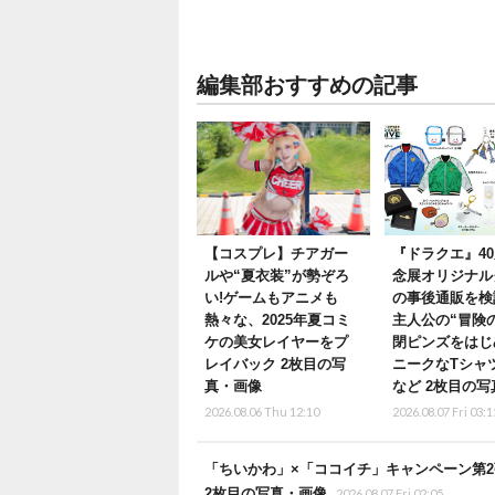
編集部おすすめの記事
【コスプレ】チアガー
『ドラクエ』4
ルや“夏衣装”が勢ぞろ
念展オリジナル
い!ゲームもアニメも
の事後通販を検
熱々な、2025年夏コミ
主人公の“冒険
ケの美女レイヤーをプ
閉ピンズをはじ
レイバック 2枚目の写
ニークなTシャ
真・画像
など 2枚目の
2026.08.06 Thu 12:10
2026.08.07 Fri 03:1
「ちいかわ」×「ココイチ」キャンペーン第2
2枚目の写真・画像
2026.08.07 Fri 02:05