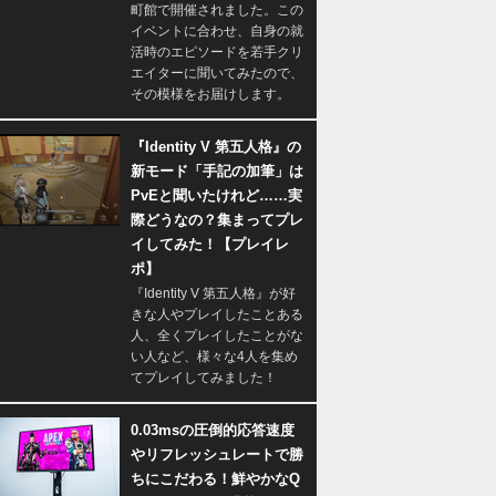
町館で開催されました。この
イベントに合わせ、自身の就
活時のエピソードを若手クリ
エイターに聞いてみたので、
その模様をお届けします。
『Identity V 第五人格』の
新モード「手記の加筆」は
PvEと聞いたけれど……実
際どうなの？集まってプレ
イしてみた！【プレイレ
ポ】
『Identity V 第五人格』が好
きな人やプレイしたことある
人、全くプレイしたことがな
い人など、様々な4人を集め
てプレイしてみました！
0.03msの圧倒的応答速度
やリフレッシュレートで勝
ちにこだわる！鮮やかなQ