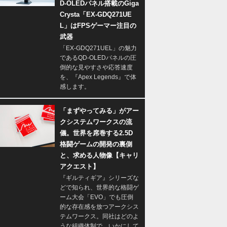
D-OLEDパネル搭載のGiga
Crysta「EX-GDQ271UE
L」はFPSゲーマー注目の
武器
「EX-GDQ271UEL」の魅力
であるQD-OLEDパネルの圧
倒的な見やすさや応答速度
を、『Apex Legends』で体
感します。
「まずやってみる」がアー
クシステムワークスの流
儀。世界を席巻する2.5D
格闘ゲームの開発の裏側
と、求める人物像【キャリ
アクエスト】
『ギルティギア』シリーズな
どで知られ、世界的な格闘ゲ
ーム大会「EVO」でも圧倒
的な存在感を放つアークシス
テムワークス。同社はどのよ
うな組織体制で、いかにして