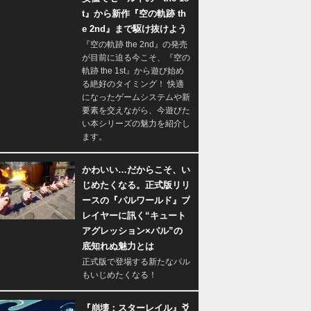
t』から新作『空の軌跡 th
e 2nd』まで駆け抜けよう
『空の軌跡 the 2nd』の発売
が目前に迫る今こそ、『空の
軌跡 the 1st』から遊び始め
る絶好のタイミング！ 快適
になったゲームシステムや新
要素を交えながら、今遊びた
い本シリーズの魅力を紹介し
ます。
かわいい…だからこそ、い
じめたくなる。正式版リリ
ースの『パルワールド』プ
レイヤーに訊く“キュート
アグレッション×パル”の
底知れぬ魅力とは
正式版で登場する新たなパル
もいじめたくなる！
『崩壊：スターレイル』爻