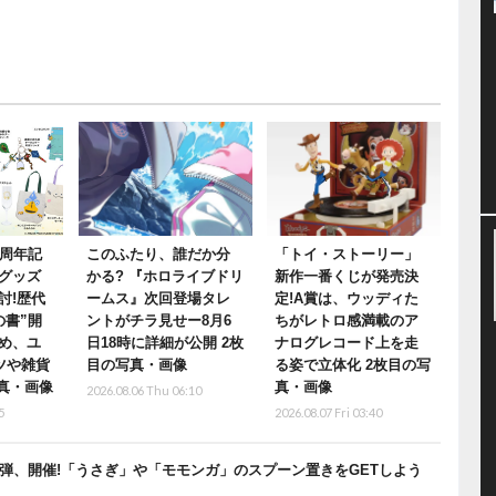
0周年記
このふたり、誰だか分
「トイ・ストーリー」
グッズ
かる? 『ホロライブドリ
新作一番くじが発売決
討!歴代
ームス』次回登場タレ
定!A賞は、ウッディた
の書”開
ントがチラ見せー8月6
ちがレトロ感満載のア
め、ユ
日18時に詳細が公開 2枚
ナログレコード上を走
ツや雑貨
目の写真・画像
る姿で立体化 2枚目の写
写真・画像
真・画像
2026.08.06 Thu 06:10
5
2026.08.07 Fri 03:40
弾、開催!「うさぎ」や「モモンガ」のスプーン置きをGETしよう