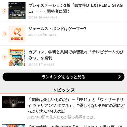
プレイステーション3版『頭文字D EXTREME STAG
E』・・・開発者に聞く
2008.8.20 Wed 15:42
ジェームス・ボンドはゲーマー?
2007.11.6 Tue 12:13
カプコン、学研と共同で学習教材「テレビゲームのひ
みつ」を発刊
2007.5.8 Tue 14:22
ランキングをもっと見る
トピックス
「冒険は楽しいものだ」 ─『FF11』と『ウィザードリ
ィ ヴァリアンツ ダフネ』、"優しくないRPG"の沼にど
っぷり沈んだ4人の話
ふたつの沼の住人たちが語る奥深さとは。