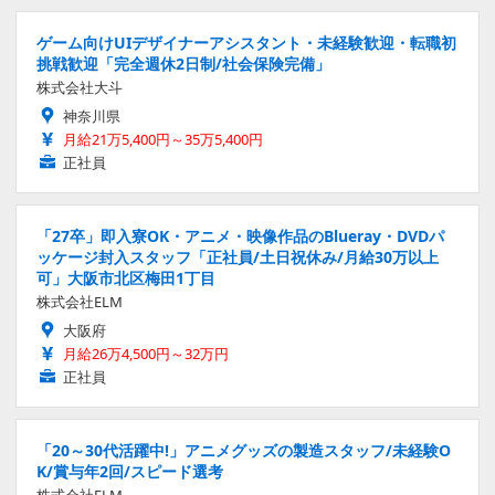
ゲーム向けUIデザイナーアシスタント・未経験歓迎・転職初
挑戦歓迎「完全週休2日制/社会保険完備」
株式会社大斗
神奈川県
月給21万5,400円～35万5,400円
正社員
「27卒」即入寮OK・アニメ・映像作品のBlueray・DVDパ
ッケージ封入スタッフ「正社員/土日祝休み/月給30万以上
可」大阪市北区梅田1丁目
株式会社ELM
大阪府
月給26万4,500円～32万円
正社員
「20～30代活躍中!」アニメグッズの製造スタッフ/未経験O
K/賞与年2回/スピード選考
株式会社ELM