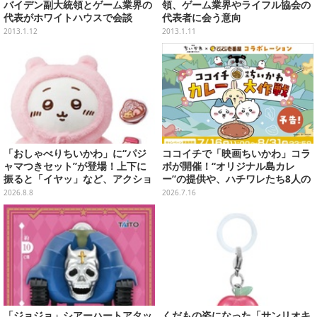
バイデン副大統領とゲーム業界の
領、ゲーム業界やライフル協会の
代表がホワイトハウスで会談
代表者に会う意向
2013.1.12
2013.1.11
「おしゃべりちいかわ」に“パジ
ココイチで「映画ちいかわ」コラ
ャマつきセット”が登場！上下に
ボが開催！“オリジナル島カレ
振ると「イヤッ」など、アクショ
ー”の提供や、ハチワレたち8人の
ンに応じて喋ってくれる
スプーン置きフィギュアをプレゼ
2026.8.8
2026.7.16
ント
「ジョジョ」シアーハートアタッ
くだもの姿になった「サンリオキ