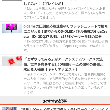
してみた！【プレイレポ】
『Identity V 第五人格』が好きな人やプレイしたことある
人、全くプレイしたことがない人など、様々な4人を集め
てプレイしてみました！
0.03msの圧倒的応答速度やリフレッシュレートで勝ち
にこだわる！鮮やかなQD-OLEDパネル搭載のGigaCry
sta「EX-GDQ271UEL」はFPSゲーマー注目の武器
「EX-GDQ271UEL」の魅力であるQD-OLEDパネルの圧倒的
な見やすさや応答速度を、『Apex Legends』で体感しま
す。
「まずやってみる」がアークシステムワークスの流
儀。世界を席巻する2.5D格闘ゲームの開発の裏側と、
求める人物像【キャリアクエスト】
『ギルティギア』シリーズなどで知られ、世界的な格闘ゲ
ーム大会「EVO」でも圧倒的な存在感を放つアークシステ
ムワークス。同社はどのような組織体制で、いかにして世
界中のファンを熱狂させるゲームを生み出しているのでし
ょうか。
おすすめ記事
【急募】ゲームメディアで僕らとテレワーク！インサイド