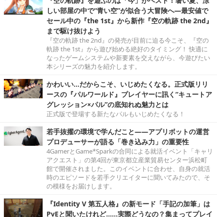
『空の軌跡』を遊ぶのは「今」がベスト！暑い夏、涼
しい部屋の中で“青い空”が似合う大冒険へ―最安値で
セール中の『the 1st』から新作『空の軌跡 the 2nd』
まで駆け抜けよう
『空の軌跡 the 2nd』の発売が目前に迫る今こそ、『空の
軌跡 the 1st』から遊び始める絶好のタイミング！ 快適に
なったゲームシステムや新要素を交えながら、今遊びたい
本シリーズの魅力を紹介します。
かわいい…だからこそ、いじめたくなる。正式版リリ
ースの『パルワールド』プレイヤーに訊く“キュートア
グレッション×パル”の底知れぬ魅力とは
正式版で登場する新たなパルもいじめたくなる！
若手抜擢の環境で学んだこと――アプリボットの運営
プロデューサーが語る「巻き込み力」の重要性
4GamerとGame*Sparkの合同による就活イベント「キャリ
アクエスト」の第4回が東京都立産業貿易センター浜松町
館で開催されました。このイベントに合わせ、自身の就活
時のエピソードを若手クリエイターに聞いてみたので、そ
の模様をお届けします。
『Identity V 第五人格』の新モード「手記の加筆」は
PvEと聞いたけれど……実際どうなの？集まってプレイ