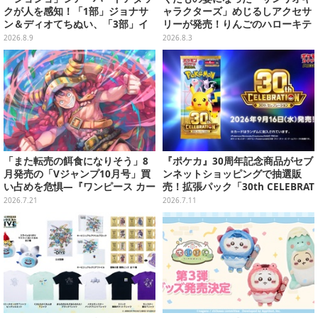
クが人を感知！「1部」ジョナサ
ャラクターズ」めじるしアクセサ
ン＆ディオてちぬい、「3部」イ
リーが発売！りんごのハローキテ
ギー＆クリームのなりきり帽子な
ィや、パイナップルのポムポムプ
2026.8.9
2026.8.3
どもプライズ展開
リンなど全5種
「また転売の餌食になりそう」8
『ポケカ』30周年記念商品がセブ
月発売の「Vジャンプ10月号」買
ンネットショッピングで抽選販
い占めを危惧―『ワンピース カー
売！拡張パック「30th CELEBRAT
ド』付録中止もやまぬ不安
ION」と「エーフィ・ブラッキー
2026.7.21
2026.7.11
セット」が対象