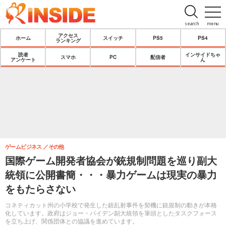
search
menu
アクセス
ホーム
スイッチ
PS5
PS4
ランキング
読者
インサイドちゃ
スマホ
PC
配信者
アンケート
ん
ゲームビジネス
その他
国際ゲーム開発者協会が銃規制問題を巡り副大
統領に公開書簡・・・暴力ゲームは現実の暴力
をもたらさない
コネティカット州の小学校で発生した銃乱射事件を契機に銃規制の動きが本格
化しています。政府はジョー・バイデン副大統領を筆頭としたタスクフォース
を立ち上げ、関係団体との協議を進めています。