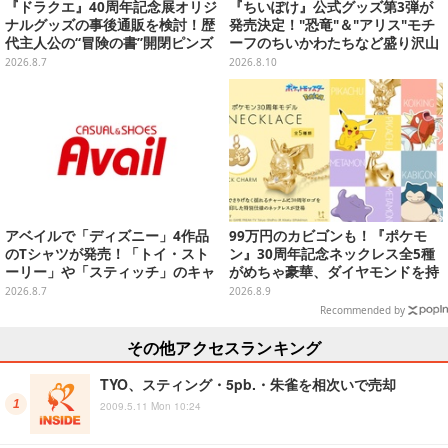
『ドラクエ』40周年記念展オリジ
『ちいぽけ』公式グッズ第3弾が
ナルグッズの事後通販を検討！歴
発売決定！"恐竜"＆"アリス"モチ
代主人公の“冒険の書”開閉ピンズ
ーフのちいかわたちなど盛り沢山
をはじめ、ユニークなＴシャツや
ーポップアップストアを全国5箇
2026.8.7
2026.8.10
雑貨など
所で開催
アベイルで「ディズニー」4作品
99万円のカビゴンも！『ポケモ
のTシャツが発売！「トイ・スト
ン』30周年記念ネックレス全5種
ーリー」や「スティッチ」のキャ
がめちゃ豪華、ダイヤモンドを持
ラを刺しゅうでデザイン
ったピカチュウやコイキング
2026.8.7
2026.8.9
の“はねる”も
Recommended by
その他アクセスランキング
TYO、スティング・5pb.・朱雀を相次いで売却
2009.5.11 Mon 10:24