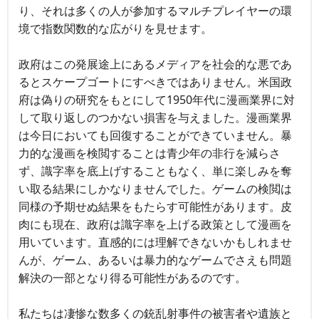
り、それは多くの人が参加するマルチプレイヤーの環
境で指数関数的な広がりを見せます。
政府はこの発展途上にあるメディアを社会的な悪であ
るとスケープゴートにすべきではありません。米国政
府は偽りの研究をもとにして1950年代に漫画業界に対
して取り返しのつかない損害を与えました。漫画業界
は今日においても回復することができていません。暴
力的な漫画を検閲することは青少年の非行を減らさ
ず、識字率を底上げすることもなく、単に楽しみを奪
い取る結果にしかなりませんでした。ゲームの検閲は
同様の予期せぬ結果をもたらす可能性があります。皮
肉にも現在、政府は識字率を上げる政策として漫画を
用いています。直感的には理解できないかもしれませ
んが、ゲーム、あるいは暴力的なゲームでさえも問題
解決の一部となり得る可能性があるのです。
私たちは凄惨な数多くの銃乱射事件の被害者や遺族と