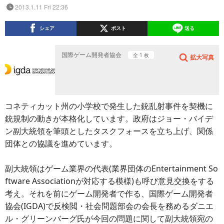
2013.1.11 Fri 22:36
シェア
ポスト
送る
国際ゲーム開発者協会
全 1 枚
拡大写真
コネティカット州の小学校で発生した銃乱射事件を契機に
銃規制の動きが本格化しています。政府はジョー・バイデ
ン副大統領を筆頭としたタスクフォースを立ち上げ、関係
団体との協議を進めています。
副大統領はゲーム業界の代表(業界団体のEntertainment So
ftware Associationが対応する模様)も呼び意見交換をする
考え。それを前にゲーム開発者で作る、国際ゲーム開発者
協会(IGDA)で反検閲・社会問題部会の会長を務めるダニエ
ル・グリーンバーグ氏が今回の問題に関して副大統領宛の