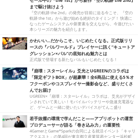
セール中の『the 1st』から新作『空の軌跡 the 2nd』
まで駆け抜けよう
『空の軌跡 the 2nd』の発売が目前に迫る今こそ、『空の
軌跡 the 1st』から遊び始める絶好のタイミング！ 快適に
なったゲームシステムや新要素を交えながら、今遊びたい
本シリーズの魅力を紹介します。
かわいい…だからこそ、いじめたくなる。正式版リリ
ースの『パルワールド』プレイヤーに訊く“キュートア
グレッション×パル”の底知れぬ魅力とは
正式版で登場する新たなパルもいじめたくなる！
『崩壊：スターレイル』爻光とUGREENのコラボは
「限定ギフトBOX」が超豪華！全6商品に使える5％オ
フクーポンやコスプレイヤー撮影会など、盛りだくさ
んでお届け
UGREEN×『崩壊：スターレイル』コラボは、爻光がデザイ
ンされていて美しい！モバイルバッテリーや急速充電器な
ど、ゲームと一緒に使いたいデバイスがてんこ盛り
若手抜擢の環境で学んだこと――アプリボットの運営
プロデューサーが語る「巻き込み力」の重要性
4GamerとGame*Sparkの合同による就活イベント「キャリ
アクエスト」の第4回が東京都立産業貿易センター浜松町