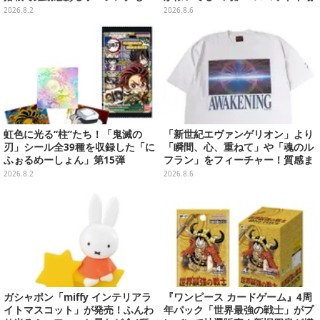
ッチリ
面写アイテムなど必見のラインナ
2026.8.2
2026.8.6
ップ
虹色に光る“柱”たち！「鬼滅の
「新世紀エヴァンゲリオン」より
刃」シール全39種を収録した「に
「瞬間、心、重ねて」や「魂のル
ふぉるめーしょん」第15弾
フラン」をフィーチャー！質感ま
でこだわった高級Tシャツが8月7
2026.8.2
2026.8.6
日発売
ガシャポン「miffy インテリアラ
『ワンピース カードゲーム』4周
イトマスコット」が発売！ふんわ
年パック「世界最強の戦士」がプ