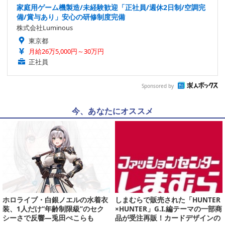
家庭用ゲーム機製造/未経験歓迎「正社員/週休2日制/空調完
備/賞与あり」安心の研修制度完備
株式会社Luminous
東京都
月給26万5,000円～30万円
正社員
Sponsored by
今、あなたにオススメ
ホロライブ・白銀ノエルの水着衣
しまむらで販売された「HUNTER
装、1人だけ“年齢制限級”のセク
×HUNTER」G.I.編テーマの一部商
シーさで反響―兎田ぺこらも
品が受注再販！カードデザインの