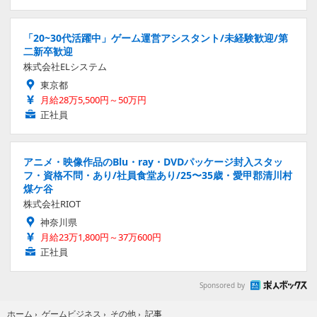
「20~30代活躍中」ゲーム運営アシスタント/未経験歓迎/第
二新卒歓迎
株式会社ELシステム
東京都
月給28万5,500円～50万円
正社員
アニメ・映像作品のBlu・ray・DVDパッケージ封入スタッ
フ・資格不問・あり/社員食堂あり/25〜35歳・愛甲郡清川村
煤ケ谷
株式会社RIOT
神奈川県
月給23万1,800円～37万600円
正社員
Sponsored by
記事
ホーム
›
ゲームビジネス
›
その他
›