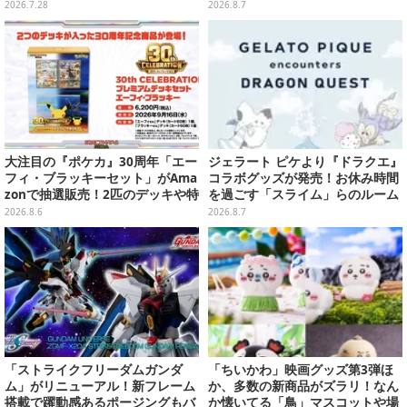
「こ、こんなことが許されていい
キーホルダーや、キルアたちのセ
2026.7.28
2026.8.7
のか？」と興奮隠せず
リフ付ソックスなど
大注目の『ポケカ』30周年「エー
ジェラート ピケより『ドラクエ』
フィ・ブラッキーセット」がAma
コラボグッズが発売！お休み時間
zonで抽選販売！2匹のデッキや特
を過ごす「スライム」らのルーム
別カードを収録
ウェア、雑貨など多数ラインナッ
2026.8.6
2026.8.7
プ
「ストライクフリーダムガンダ
「ちいかわ」映画グッズ第3弾ほ
ム」がリニューアル！新フレーム
か、多数の新商品がズラリ！なん
搭載で躍動感あるポージングもバ
か懐いてる「鳥」マスコットや場