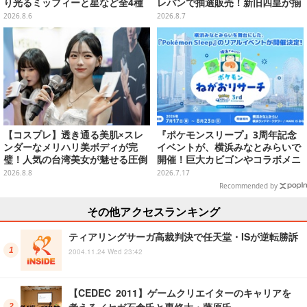
り光るミッフィーと星など全4種
レバンで抽選販売！新旧四皇が揃
ラインナップ
い踏み、刃牙作者が描く「カイド
2026.8.6
2026.8.7
ウ」も
【コスプレ】透き通る美肌×スレ
『ポケモンスリープ』3周年記念
ンダーなメリハリ美ボディが完
イベントが、横浜みなとみらいで
璧！人気の台湾美女が魅せる圧倒
開催！巨大カビゴンやコラボメニ
的オーラと華やかな笑顔が眩しい
ューなど限定企画がいっぱい
2026.8.8
2026.7.17
【写真8枚】
Recommended by
その他アクセスランキング
ティアリングサーガ高裁判決で任天堂・ISが逆転勝訴
2004.11.24 Wed 23:42
【CEDEC 2011】ゲームクリエイターのキャリアを
考える／セガ石倉氏と専修大・藤原氏