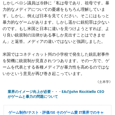
しかしペロシ議員は冷静に「私は母であり、祖母です。暴
力的なメディアについての憂慮をもちろん理解していま
す。しかし、例えば日本を見てください。そこにはもっと
暴力的なゲームがあります。しかし遥かに銃犯罪は少ない
のです。もし米国と日本に違いを見つけようとすれば、よ
り良い銃規制の法律がある事しか見出すことはできませ
ん」と返答。メディアの違いではないと強調しました。
米国ではコネティカット州の小学校で発生した銃乱射事件
を契機に銃規制が見直されつつあります。その一方で、ゲ
ームを代表とする各種メディアが暴力性を高めるのではな
いかという意見が再び巻き起こっています。
《土本学》
業界のイメージ向上が必要・・・EAのJohn Riccitiello CEO
がゲームと暴力の問題について
ゲーム制作/テスト・評価/SE そのゲーム愛 IT業界でのキャ