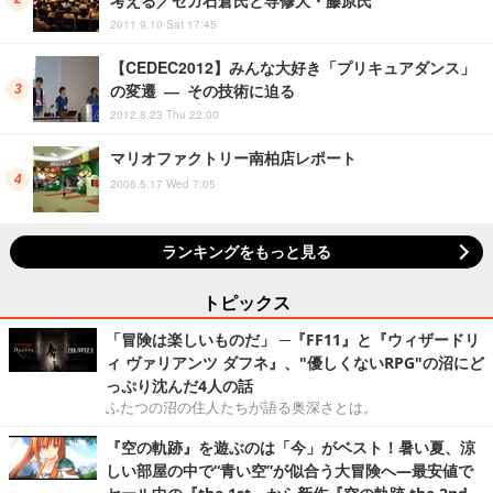
2011.9.10 Sat 17:45
【CEDEC2012】みんな大好き「プリキュアダンス」
の変遷 ― その技術に迫る
2012.8.23 Thu 22:00
マリオファクトリー南柏店レポート
2006.5.17 Wed 7:05
ランキングをもっと見る
トピックス
「冒険は楽しいものだ」 ─『FF11』と『ウィザードリ
ィ ヴァリアンツ ダフネ』、"優しくないRPG"の沼にど
っぷり沈んだ4人の話
ふたつの沼の住人たちが語る奥深さとは。
『空の軌跡』を遊ぶのは「今」がベスト！暑い夏、涼
しい部屋の中で“青い空”が似合う大冒険へ―最安値で