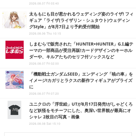
2026.08.07 Fri 03:40
太ももにも目が惹かれるウェディング姿のライザ! フィ
ギュア「ライザ(ライザリン・シュタウト)ウェディン
グStyle」が8月7日より予約受付開始
2026.08.06 Thu 10:15
しまむらで販売された「HUNTER×HUNTER」G.I.編テ
ーマの一部商品が受注再販!カードデザインのキーホル
ダーや、キルアたちのセリフ付ソックスなど
2026.08.07 Fri 02:00
「機動戦士ガンダムSEED」エンディング「暁の車」を
イメージ!カガリとラクスの新作フィギュアがプライズ
に
2026.08.07 Fri 07:20
ユニクロの「浮世絵」UTが8月17日発売!がしゃどくろ
など妖怪をモチーフにした、奥深い世界観が最高にオ
シャレ 2枚目の写真・画像
2026.08.08 Sat 15:10