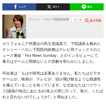
シェア
ポスト
送る
ナンシー・ペロシ下院院内総務
全 2 枚
拡大写真
カリフォルニア州選出の民主党議員で、下院議長も務めた
ナンシー・ペロシ下院院内総務はテレビ局フォックスのニ
ュース番組「Fox News Sunday」とのインタビューにて、
暴力はゲームと関係ないとの見解を明らかにしました。
司会者は「もはや研究は必要ありません。私たちはビデオ
ゲームが、映画が、テレビが、頭が飛び散るような残虐性
を備えていることを知っています。なぜあなたはハリウッ
ド(議員の地元にあたる)の友人の所に行って、恥だ、くたば
れと言わないのでしょうか?」と尋ねました。