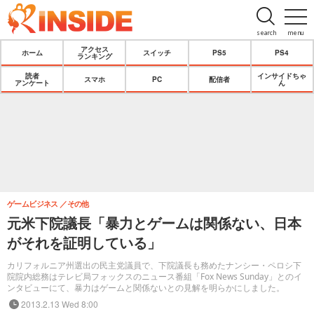
search
menu
アクセス
ホーム
スイッチ
PS5
PS4
ランキング
読者
インサイドちゃ
スマホ
PC
配信者
アンケート
ん
ゲームビジネス
その他
元米下院議長「暴力とゲームは関係ない、日本
がそれを証明している」
カリフォルニア州選出の民主党議員で、下院議長も務めたナンシー・ペロシ下
院院内総務はテレビ局フォックスのニュース番組「Fox News Sunday」とのイ
ンタビューにて、暴力はゲームと関係ないとの見解を明らかにしました。
2013.2.13 Wed 8:00