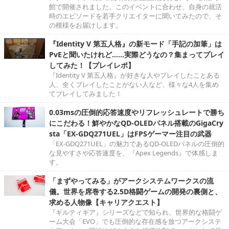
館で開催されました。このイベントに合わせ、自身の就活
時のエピソードを若手クリエイターに聞いてみたので、そ
の模様をお届けします。
『Identity V 第五人格』の新モード「手記の加筆」は
PvEと聞いたけれど……実際どうなの？集まってプレイ
してみた！【プレイレポ】
『Identity V 第五人格』が好きな人やプレイしたことある
人、全くプレイしたことがない人など、様々な4人を集め
てプレイしてみました！
0.03msの圧倒的応答速度やリフレッシュレートで勝ち
にこだわる！鮮やかなQD-OLEDパネル搭載のGigaCry
sta「EX-GDQ271UEL」はFPSゲーマー注目の武器
「EX-GDQ271UEL」の魅力であるQD-OLEDパネルの圧倒的
な見やすさや応答速度を、『Apex Legends』で体感しま
す。
「まずやってみる」がアークシステムワークスの流
儀。世界を席巻する2.5D格闘ゲームの開発の裏側と、
求める人物像【キャリアクエスト】
『ギルティギア』シリーズなどで知られ、世界的な格闘ゲ
ーム大会「EVO」でも圧倒的な存在感を放つアークシステ