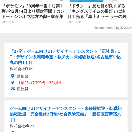
『ポケモン』30周年一番くじ第1
『ドラクエ』見た目が良すぎる
弾が12月14日より順次再販！カン
「キングスライムの提灯」に注
トー～シンオウ地方の御三家が集
目！光る「卓上ミラー ラーの鏡」
まった時計、ぬいぐるみなど記念
ほか6プライズが8月順次展開
2026.8.5
2026.7.31
グッズ盛りだくさん
Recommended by
「27卒」ゲーム向けUIデザイナーアシスタント「正社員」I
T・デザイン系転職希望・駅チカ・未経験歓迎/名古屋市中区
丸の内1丁目
株式会社ELM
愛知県
月給25万7,700円～32万円
正社員
ゲーム向けUIデザイナーアシスタント・未経験歓迎・転職初
挑戦歓迎「完全週休2日制/社会保険完備」・新宿区西新宿六
丁目
株式会社alBee