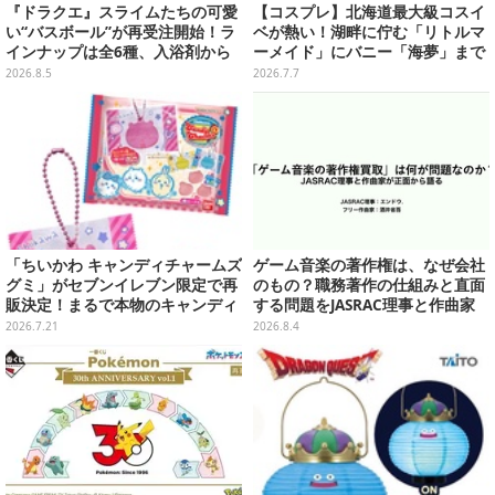
『ドラクエ』スライムたちの可愛
【コスプレ】北海道最大級コスイ
い“バスボール”が再受注開始！ラ
ベが熱い！湖畔に佇む「リトルマ
インナップは全6種、入浴剤から
ーメイド」にバニー「海夢」まで
モンスターのフィギュアが出てく
珠玉の美麗レイヤー12選【写真50
2026.8.5
2026.7.7
る
枚】
「ちいかわ キャンディチャームズ
ゲーム音楽の著作権は、なぜ会社
グミ」がセブンイレブン限定で再
のもの？職務著作の仕組みと直面
販決定！まるで本物のキャンディ
する問題をJASRAC理事と作曲家
のような、カラフルボールチェー
が徹底解説【CEDEC 2026】
2026.7.21
2026.8.4
ン付チャーム全8種