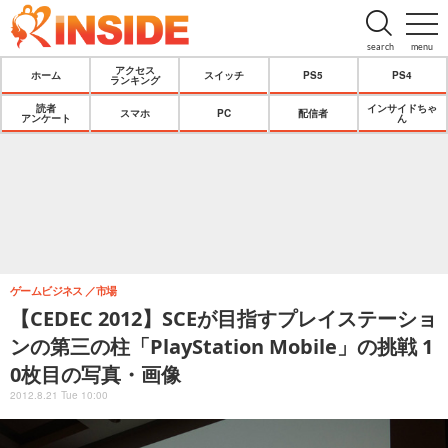
search
menu
アクセス
ホーム
スイッチ
PS5
PS4
ランキング
読者
インサイドちゃ
スマホ
PC
配信者
アンケート
ん
ゲームビジネス
市場
【CEDEC 2012】SCEが目指すプレイステーショ
ンの第三の柱「PlayStation Mobile」の挑戦 1
0枚目の写真・画像
2012.8.21 Tue 10:00