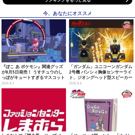
今、あなたにオススメ
『ぽこ あ ポケモン』関連グッズ
「ガンダム」ユニコーンガンダム
が8月5日発売！ うすチュウのし
2号機 バンシィ胸像センサーライ
っぽがキュートすぎるマスコット
ト、ジオングヘッド型スピーカー
など、まとめてご紹介
が順次プライズ展開！
2026.8.3
2026.8.6