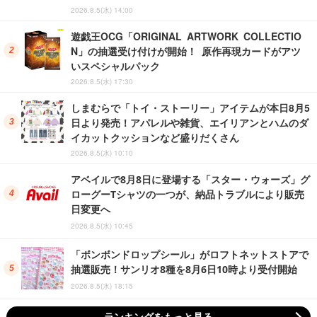
2026.8.5(水) 14:00
遊戯王OCG「ORIGINAL ARTWORK COLLECTIO
N」の抽選受け付けが開始！ 原作再現カードがアツ
いスペシャルパック
2026.8.5(水) 17:30
しまむらで「トイ・ストーリー」アイテムが本日8月5
日より発売！アパレルや雑貨、エイリアンとハムのダ
イカットクッションなど盛りだくさん
2026.8.5(水) 10:10
アベイルで8月8日に登場する「スター・ウォーズ」グ
ローグーTシャツの一つが、納品トラブルにより販売
日変更へ
2026.8.5(水) 10:45
「ボンボンドロップシール」がロフトネットストアで
抽選販売！サンリオ8種を8月6日10時より受付開始
2026.8.5(水) 18:15
ランキングをもっと見る