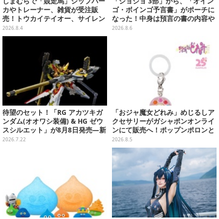
しまむらで「競走馬」ジップパー
「ジョジョ 3部」から、「オイン
カやトレーナー、雑貨が受注販
ゴ・ボインゴ予言書」がポーチに
売！トウカイテイオー、サイレン
なった！中身は預言の書の内容や
ススズカなど名馬5頭をデザイン
アニメ総柄デザインをプリント
2026.8.4
2026.8.6
待望のセット！「RG アカツキガ
「おジャ魔女どれみ」めじるしア
ンダム(オオワシ装備) & HG ゼウ
クセサリーがガシャポンオンライ
スシルエット」が8月8日発売―新
ンにて販売へ！ポップンポロンと
規造形の股関節強化パーツも付属
魔法玉の2連チャームなど全9種
2026.7.22
2026.8.5