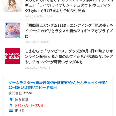
ギュア「ライザ(ライザリン・シュタウト)ウェディン
グStyle」が8月7日より予約受付開始
2026.08.06 Thu 10:15
「機動戦士ガンダムSEED」エンディング「暁の車」を
イメージ!カガリとラクスの新作フィギュアがプライズ
に
2026.08.07 Fri 07:20
しまむらで「ワンピース」グッズが8月8日15時よりオ
ンライン販売!かるた風のルフィたちがお洒落なバッグ
や、チョッパーが可愛いサンダルも
2026.08.07 Fri 09:15
ゲームテスター/未経験OK/研修充実/かんたんチェック作業/
20~30代活躍中/スピード採用
株式会社Tetote
神奈川県
月給27万円～33万円
正社員