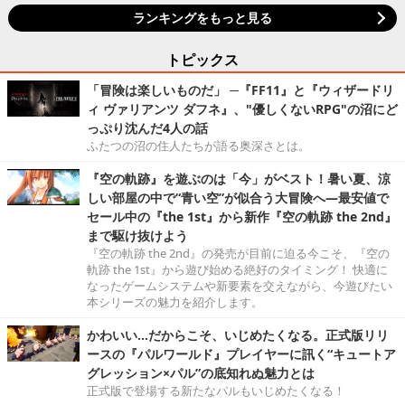
ランキングをもっと見る
トピックス
「冒険は楽しいものだ」 ─『FF11』と『ウィザードリ
ィ ヴァリアンツ ダフネ』、"優しくないRPG"の沼にど
っぷり沈んだ4人の話
ふたつの沼の住人たちが語る奥深さとは。
『空の軌跡』を遊ぶのは「今」がベスト！暑い夏、涼
しい部屋の中で“青い空”が似合う大冒険へ―最安値で
セール中の『the 1st』から新作『空の軌跡 the 2nd』
まで駆け抜けよう
『空の軌跡 the 2nd』の発売が目前に迫る今こそ、『空の
軌跡 the 1st』から遊び始める絶好のタイミング！ 快適に
なったゲームシステムや新要素を交えながら、今遊びたい
本シリーズの魅力を紹介します。
かわいい…だからこそ、いじめたくなる。正式版リリ
ースの『パルワールド』プレイヤーに訊く“キュートア
グレッション×パル”の底知れぬ魅力とは
正式版で登場する新たなパルもいじめたくなる！