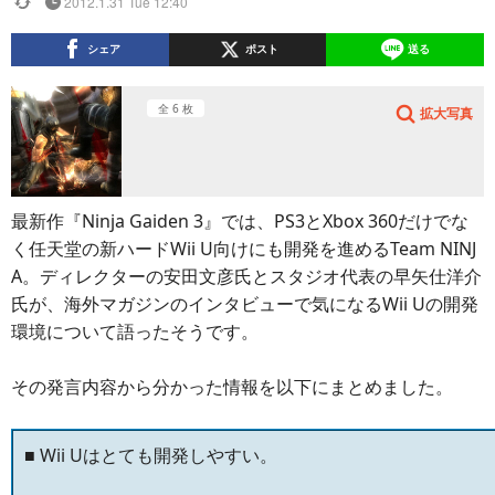
2012.1.31 Tue 12:40
シェア
ポスト
送る
全 6 枚
拡大写真
最新作『Ninja Gaiden 3』では、PS3とXbox 360だけでな
く任天堂の新ハードWii U向けにも開発を進めるTeam NINJ
A。ディレクターの安田文彦氏とスタジオ代表の早矢仕洋介
氏が、海外マガジンのインタビューで気になるWii Uの開発
環境について語ったそうです。
その発言内容から分かった情報を以下にまとめました。
■ Wii Uはとても開発しやすい。