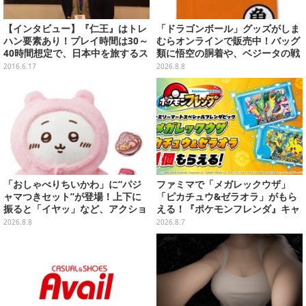
【インタビュー】『仁王』はトレ
「ドラゴンボール」グッズがしま
ハン要素あり！プレイ時間は30～
むらオンラインで販売中！バッグ
40時間想定で、日本中を旅するス
類に悟空の胴着や、ベジータの戦
トーリーに
闘服を大胆デザイン
2016.6.17
2026.8.8
「おしゃべりちいかわ」に“パジ
ファミマで「メガレックウザ」
ャマつきセット”が登場！上下に
「ピカチュウ&ゼラオラ」がもら
振ると「イヤッ」など、アクショ
える！『ポケモンフレンダ』キャ
ンに応じて喋ってくれる
ンペーンが8月11日開始
2026.8.8
2026.8.7