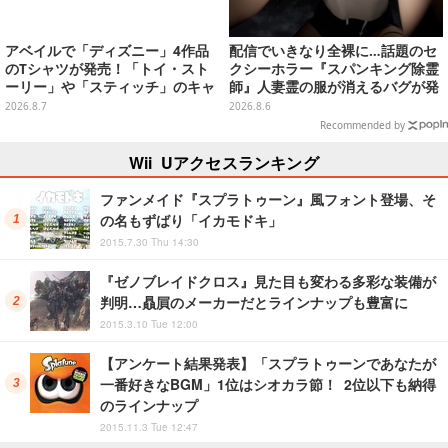
アベイルで「ディズニー」4作品
配信でいきなり全裸に…話題のセ
のTシャツが発売！「トイ・スト
クシーホラー『スパンキング除霊
ーリー」や「スティッチ」のキャ
師』人妻霊の服が消えるバグが発
ラを刺しゅうでデザイン
生。「丸裸になる現象を泣きなが
2026.8.7
2026.8.6
ら修正しました」と現在はアプデ
Recommended by
済み
Wii Uアクセスランキング
ファンメイド『スプラトゥーン』風フォント登場、そ
の名もずばり「イカモドキ」
2015.7.30 Thu 14:30
『ゼノブレイドクロス』見た目も変わる多彩な装備が
判明…贔屓のメーカーだとラインナップも豊富に
2015.3.10 Tue 12:00
【アンケート結果発表】「スプラトゥーンであなたが
一番好きなBGM」1位はシオカラ節！ 2位以下も納得
のラインナップ
2015.11.3 Tue 12:47