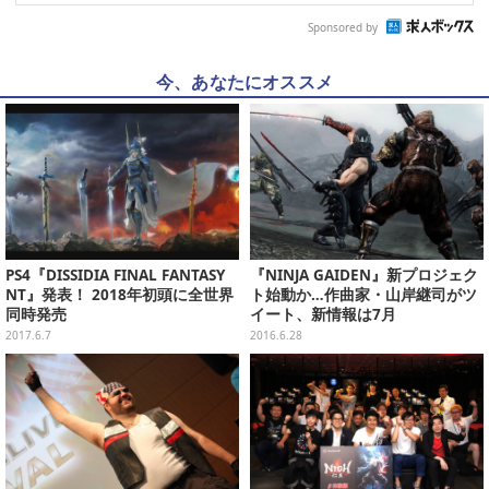
Sponsored by
今、あなたにオススメ
PS4『DISSIDIA FINAL FANTASY
『NINJA GAIDEN』新プロジェク
NT』発表！ 2018年初頭に全世界
ト始動か…作曲家・山岸継司がツ
同時発売
イート、新情報は7月
2017.6.7
2016.6.28