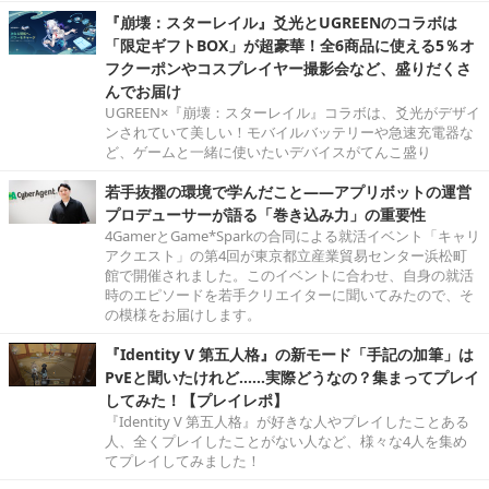
『崩壊：スターレイル』爻光とUGREENのコラボは
「限定ギフトBOX」が超豪華！全6商品に使える5％オ
フクーポンやコスプレイヤー撮影会など、盛りだくさ
んでお届け
UGREEN×『崩壊：スターレイル』コラボは、爻光がデザイ
ンされていて美しい！モバイルバッテリーや急速充電器な
ど、ゲームと一緒に使いたいデバイスがてんこ盛り
若手抜擢の環境で学んだこと――アプリボットの運営
プロデューサーが語る「巻き込み力」の重要性
4GamerとGame*Sparkの合同による就活イベント「キャリ
アクエスト」の第4回が東京都立産業貿易センター浜松町
館で開催されました。このイベントに合わせ、自身の就活
時のエピソードを若手クリエイターに聞いてみたので、そ
の模様をお届けします。
『Identity V 第五人格』の新モード「手記の加筆」は
PvEと聞いたけれど……実際どうなの？集まってプレイ
してみた！【プレイレポ】
『Identity V 第五人格』が好きな人やプレイしたことある
人、全くプレイしたことがない人など、様々な4人を集め
てプレイしてみました！