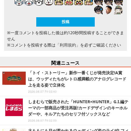
※一度コメントを投稿した後は約120秒間投稿することができま
せん
※コメントを投稿する際は
「利用規約」
を必ずご確認ください
関連ニュース
「トイ・ストーリー」新作一番くじが発売決定!A賞
は、ウッディたちがレトロ感満載のアナログレコード
上を走る姿で立体化
2026.08.07 Fri 03:40
しまむらで販売された「HUNTER×HUNTER」G.I.編テ
ーマの一部商品が受注再販!カードデザインのキーホル
ダーや、キルアたちのセリフ付ソックスなど
2026.08.07 Fri 02:00
太ももにも目が惹かれるウェディング姿のライザ! フィ