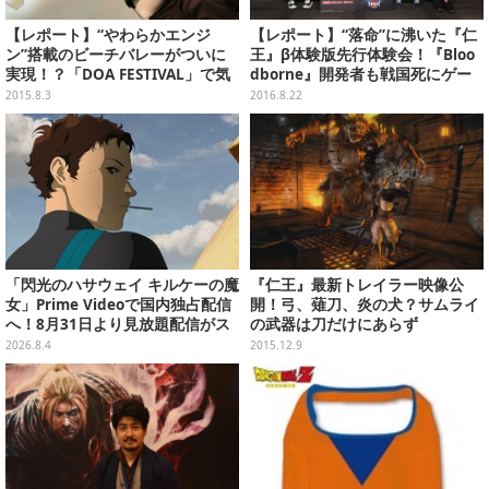
【レポート】“やわらかエンジ
【レポート】“落命”に沸いた『仁
ン”搭載のビーチバレーがついに
王』β体験版先行体験会！『Bloo
実現！？「DOA FESTIVAL」で気
dborne』開発者も戦国死にゲー
になる情報がポロリ
に挑戦
2015.8.3
2016.8.22
「閃光のハサウェイ キルケーの魔
『仁王』最新トレイラー映像公
女」Prime Videoで国内独占配信
開！弓、薙刀、炎の犬？サムライ
へ！8月31日より見放題配信がス
の武器は刀だけにあらず
タート
2026.8.4
2015.12.9