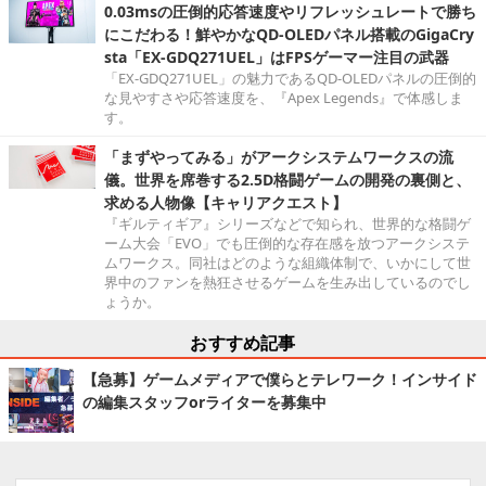
0.03msの圧倒的応答速度やリフレッシュレートで勝ち
にこだわる！鮮やかなQD-OLEDパネル搭載のGigaCry
sta「EX-GDQ271UEL」はFPSゲーマー注目の武器
「EX-GDQ271UEL」の魅力であるQD-OLEDパネルの圧倒的
な見やすさや応答速度を、『Apex Legends』で体感しま
す。
「まずやってみる」がアークシステムワークスの流
儀。世界を席巻する2.5D格闘ゲームの開発の裏側と、
求める人物像【キャリアクエスト】
『ギルティギア』シリーズなどで知られ、世界的な格闘ゲ
ーム大会「EVO」でも圧倒的な存在感を放つアークシステ
ムワークス。同社はどのような組織体制で、いかにして世
界中のファンを熱狂させるゲームを生み出しているのでし
ょうか。
おすすめ記事
【急募】ゲームメディアで僕らとテレワーク！インサイド
の編集スタッフorライターを募集中