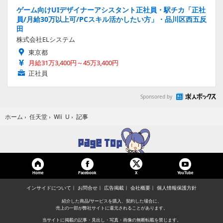
ゲーム向けUIデザイナーアシスタント正社員・駅チカ「正社
員/月給30万以上可/PCスキル活かしたい方」・品川区西五反
田
株式会社ELシステム
東京都
月給31万3,400円～45万3,400円
正社員
Sponsored by
記事
ホーム
›
任天堂
›
Wii U
›
Home
Facebook
YouTube
X
インサイドについて
お問合せ
広告掲載
会社概要
個人情報保護方針
紹介した商品/サービスを購入、契約した場合に、
売上の一部が弊社サイトに還元されることがあります。
当サイトに掲載の記事・見出し・写真・画像の無断転載を禁じます。