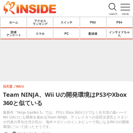
search
menu
アクセス
ホーム
スイッチ
PS5
PS4
ランキング
読者
インサイドちゃ
スマホ
PC
配信者
アンケート
ん
任天堂
Wii U
Team NINJA、Wii Uの開発環境はPS3やXbox
360と似ている
最新作『Ninja Gaiden 3』では、PS3とXbox 360だけでなく任天堂の新ハード
Wii U向けにも開発を進めるTeam NINJA。ディレクターの安田文彦氏とスタジ
オ代表の早矢仕洋介氏が、海外マガジンのインタビューで気になるWii Uの開発
環境について語ったそうです。