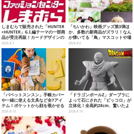
しまむらで販売された「HUNTER
「ちいかわ」映画グッズ第3弾ほ
×HUNTER」G.I.編テーマの一部商
か、多数の新商品がズラリ！なん
品が受注再販！カードデザインの
か懐いてる「鳥」マスコットや場
キーホルダーや、キルアたちのセ
面写アイテムなど必見のラインナ
2026.8.7
2026.8.6
リフ付ソックスなど
ップ
「パペットスンスン」手帳カバー
「ドラゴンボールZ」ダーブラに
や一緒に使える文具など全7アイ
よって石にされた「ピッコロ」が
テム！ポケットから顔を覗かせる
立体化！全高約28cm、驚いたよ
スンスンほか遊び心満載のデザイ
うな表情とポーズをそのまま再現
2026.8.10
2026.8.10
ン