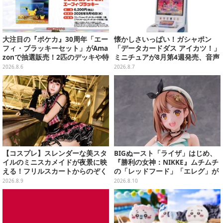
大注目の『ポケカ』30周年「エー
懐かしさいっぱい！ガシャポン
フィ・ブラッキーセット」がAma
「データカードダス アイカツ！」
zonで抽選販売！2匹のデッキや特
ミニチュアが8月第4週発売、音声
別カードを収録
が流れる特別仕様も当たる
2026.8.6
2026.8.7
【コスプレ】スレンダーな美スタ
BIGぬースト「ライザ」はじめ、
イルのミニスカメイドが夜景に映
『勝利の女神：NIKKE』ムチムチ
える！フリルスカートからのぞく
の「レッドフード」「エレグ」が
美太ももが眩しい台湾ガール【写
上位に！7月あみあみフィギュア
2026.8.9
2026.8.10
真10枚】
予約ランキング