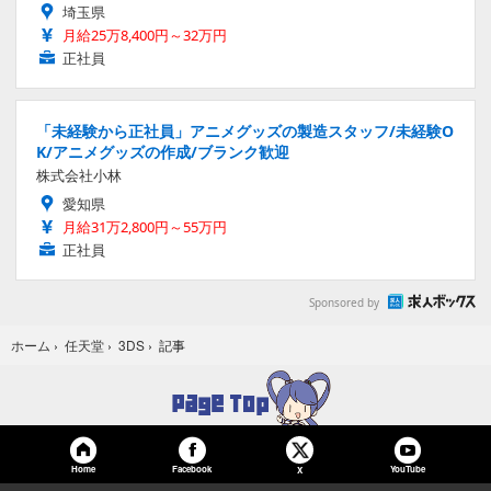
埼玉県
月給25万8,400円～32万円
正社員
「未経験から正社員」アニメグッズの製造スタッフ/未経験O
K/アニメグッズの作成/ブランク歓迎
株式会社小林
愛知県
月給31万2,800円～55万円
正社員
Sponsored by
記事
ホーム
›
任天堂
›
3DS
›
Home
Facebook
YouTube
X