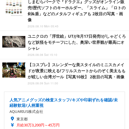
しまむらパークで『ドラクエ』グッズがオンライン販
売!歴代ソフトのキーホルダー、「スライム」「ロトの
剣&盾」などのメタルフィギュアも 2枚目の写真・画
像
2026.08.10 Mon 05:45
ユニクロの「浮世絵」UTが8月17日発売!がしゃどくろ
など妖怪をモチーフにした、奥深い世界観が最高にオ
シャレ
2026.08.08 Sat 15:10
【コスプレ】スレンダーな美スタイルのミニスカメイ
ドが夜景に映える!フリルスカートからのぞく美太もも
が眩しい台湾ガール【写真10枚】 2枚目の写真・画像
2026.08.09 Sun 11:00
人気アニメグッズの検査スタッフ/キズや印刷ずれを確認/未
経験歓迎/人柄重視
AQUARIUS株式会社
東京都
月給30万3,200円～45万円