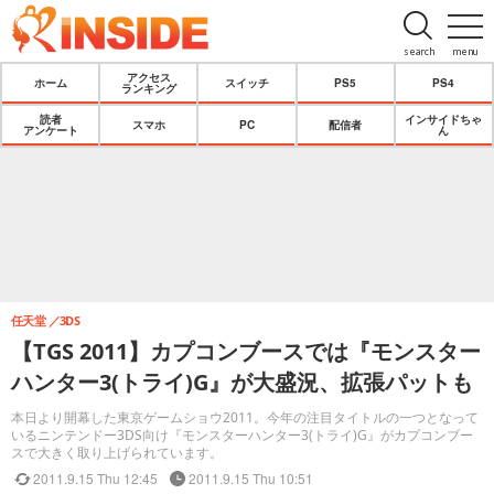
search
menu
アクセス
ホーム
スイッチ
PS5
PS4
ランキング
読者
インサイドちゃ
スマホ
PC
配信者
アンケート
ん
任天堂
3DS
【TGS 2011】カプコンブースでは『モンスター
ハンター3(トライ)G』が大盛況、拡張パットも
本日より開幕した東京ゲームショウ2011。今年の注目タイトルの一つとなって
いるニンテンドー3DS向け『モンスターハンター3(トライ)G』がカプコンブー
スで大きく取り上げられています。
2011.9.15 Thu 12:45
2011.9.15 Thu 10:51