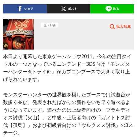
シェア
ポスト
送る
全 21 枚
拡大写真
本日より開幕した東京ゲームショウ2011。今年の注目タイ
トルの一つとなっているニンテンドー3DS向け『モンスタ
ーハンター3(トライ)G』がカプコンブースで大きく取り上
げられています。
モンスターハンターの世界観を模したブースでは試遊台が
数多く並び、発表されたばかりの新作をいち早く遊べるよ
うになっています。遊べたのは上級者向けの「ブラキディ
オス討伐【火山】」と中級～上級者向けの「ガノトトス討
伐【孤島】」および初級者向けの「ウルクスス討伐」の3ス
テージ。