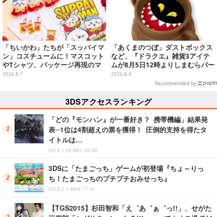
「ちいかわ」たちが「スッパイマ
「あくまのつぼ」ダストボックス
ン」コスチュームに！マスコット
など、『ドラクエ』雑貨3アイテ
やTシャツ、パッケージ再現のマ
ムが8月5日12時よりしまむらパー
グネットなど全5アイテム
ク（オンラインストア）にて販
2026.8.7
2026.8.4
売！
Recommended by
3DSアクセスランキング
「どの『モンハン』が一番好き？ 携帯機編」結果発
表─1位は4割超えの票を獲得！ 圧倒的支持を得たタ
イトルは…
2018.1.29 Mon 20:00
3DSに「たまごっち」ゲームが初登場『ちょ～りっ
ち！たまごっちのプチプチおみせっち』
2012.2.1 Wed 17:40
【TGS2015】杉田智和「え゛あ゛ぁ゛っ!!」、せがた