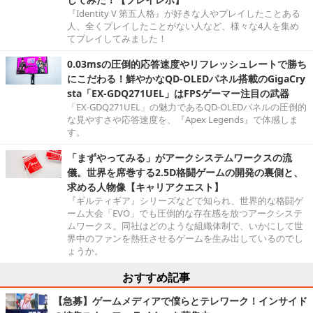
『Identity V 第五人格』が好きな人やプレイしたことある
人、全くプレイしたことがない人など、様々な4人を集め
てプレイしてみました！
0.03msの圧倒的応答速度やリフレッシュレートで勝ち
にこだわる！鮮やかなQD-OLEDパネル搭載のGigaCry
sta「EX-GDQ271UEL」はFPSゲーマー注目の武器
「EX-GDQ271UEL」の魅力であるQD-OLEDパネルの圧倒的
な見やすさや応答速度を、『Apex Legends』で体感しま
す。
「まずやってみる」がアークシステムワークスの流
儀。世界を席巻する2.5D格闘ゲームの開発の裏側と、
求める人物像【キャリアクエスト】
『ギルティギア』シリーズなどで知られ、世界的な格闘ゲ
ーム大会「EVO」でも圧倒的な存在感を放つアークシステ
ムワークス。同社はどのような組織体制で、いかにして世
界中のファンを熱狂させるゲームを生み出しているのでし
ょうか。
おすすめ記事
【急募】ゲームメディアで僕らとテレワーク！インサイド