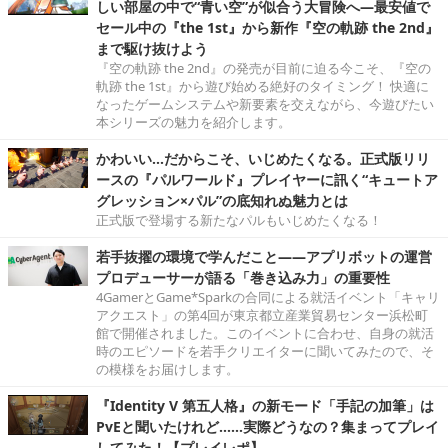
しい部屋の中で“青い空”が似合う大冒険へ―最安値で
セール中の『the 1st』から新作『空の軌跡 the 2nd』
まで駆け抜けよう
『空の軌跡 the 2nd』の発売が目前に迫る今こそ、『空の
軌跡 the 1st』から遊び始める絶好のタイミング！ 快適に
なったゲームシステムや新要素を交えながら、今遊びたい
本シリーズの魅力を紹介します。
かわいい…だからこそ、いじめたくなる。正式版リリ
ースの『パルワールド』プレイヤーに訊く“キュートア
グレッション×パル”の底知れぬ魅力とは
正式版で登場する新たなパルもいじめたくなる！
若手抜擢の環境で学んだこと――アプリボットの運営
プロデューサーが語る「巻き込み力」の重要性
4GamerとGame*Sparkの合同による就活イベント「キャリ
アクエスト」の第4回が東京都立産業貿易センター浜松町
館で開催されました。このイベントに合わせ、自身の就活
時のエピソードを若手クリエイターに聞いてみたので、そ
の模様をお届けします。
『Identity V 第五人格』の新モード「手記の加筆」は
PvEと聞いたけれど……実際どうなの？集まってプレイ
してみた！【プレイレポ】