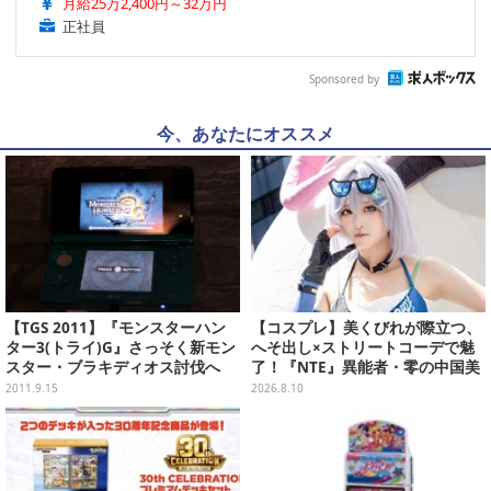
月給25万2,400円～32万円
正社員
Sponsored by
今、あなたにオススメ
【TGS 2011】『モンスターハン
【コスプレ】美くびれが際立つ、
ター3(トライ)G』さっそく新モン
へそ出し×ストリートコーデで魅
スター・ブラキディオス討伐へ
了！『NTE』異能者・零の中国美
女レイヤーが美しすぎた【写真10
2011.9.15
2026.8.10
枚】