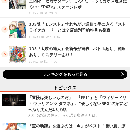
三四郎「セガサターン、しろ!!!」…ってカオス過ぎだ
ろ!!!!『PXZ2』ステージレポ
2015.9.19 Sat 23:09
3DS版『モンスト』すれちがい通信で手に入る「スト
ライクカード」とは？店舗別予約特典も発表
2015.11.30 Mon 16:45
3DS『太鼓の達人』最新作が発表…バトルあり、冒険
あり、ミステリーあり！
2016.3.19 Sat 11:00
ランキングをもっと見る
トピックス
「冒険は楽しいものだ」 ─『FF11』と『ウィザードリ
ィ ヴァリアンツ ダフネ』、"優しくないRPG"の沼にど
っぷり沈んだ4人の話
ふたつの沼の住人たちが語る奥深さとは。
『空の軌跡』を遊ぶのは「今」がベスト！暑い夏、涼