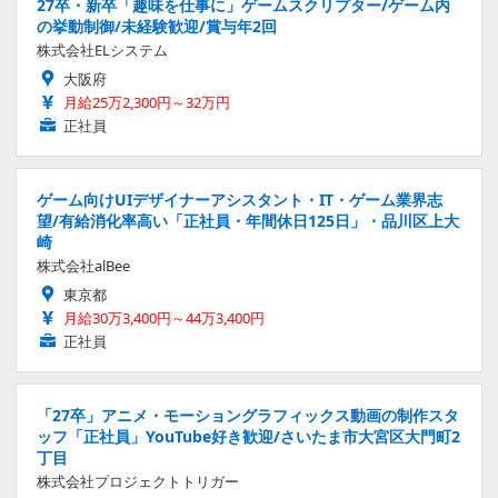
27卒・新卒「趣味を仕事に」ゲームスクリプター/ゲーム内
の挙動制御/未経験歓迎/賞与年2回
株式会社ELシステム
大阪府
月給25万2,300円～32万円
正社員
ゲーム向けUIデザイナーアシスタント・IT・ゲーム業界志
望/有給消化率高い「正社員・年間休日125日」・品川区上大
崎
株式会社alBee
東京都
月給30万3,400円～44万3,400円
正社員
「27卒」アニメ・モーショングラフィックス動画の制作スタ
ッフ「正社員」YouTube好き歓迎/さいたま市大宮区大門町2
丁目
株式会社プロジェクトトリガー