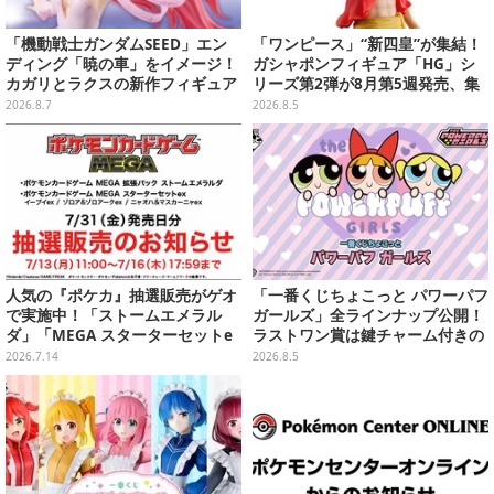
「機動戦士ガンダムSEED」エン
「ワンピース」“新四皇”が集結！
ディング「暁の車」をイメージ！
ガシャポンフィギュア「HG」シ
カガリとラクスの新作フィギュア
リーズ第2弾が8月第5週発売、集
がプライズに
めて並べたくなるクオリティ
2026.8.7
2026.8.5
人気の『ポケカ』抽選販売がゲオ
「一番くじちょこっと パワーパフ
で実施中！「ストームエメラル
ガールズ」全ラインナップ公開！
ダ」「MEGA スターターセットe
ラストワン賞は鍵チャーム付きの
x」各種の全4商品
シール帳スペシャルセットを用意
2026.7.14
2026.8.5