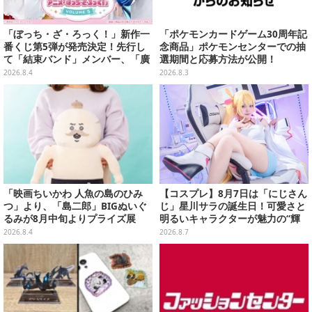
「ぼっち・ざ・ろっく！」新作一
「ポケモンカードゲーム30周年記
番くじ第5弾が発売決定！先行し
念商品」ポケモンセンターでの抽
て「結束バンド」メンバー、「廣
選期間と応募方法が公開！
井きくり」のメイド衣装フィギュ
2026.8.4
2026.8.3
アを公開
「映画ちいかわ 人魚の島のひみ
【コスプレ】8月7日は「にじさん
つ」より、「島二郎」BIGぬいぐ
じ」星川サラの誕生日！可愛さと
るみが8月中旬よりプライズ展
明るいキャラクターが魅力の“輝
開！“味自慢”のエプロンはポケッ
く一番星”な美女レイヤーまとめ
2026.8.4
2026.8.7
ト付き
【写真40枚】