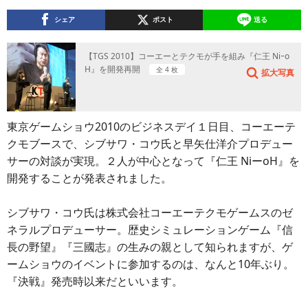
シェア
ポスト
送る
【TGS 2010】コーエーとテクモが手を組み『仁王 Niｰo
H』を開発再開
全 4 枚
拡大写真
東京ゲームショウ2010のビジネスデイ１日目、コーエーテ
クモブースで、シブサワ・コウ氏と早矢仕洋介プロデュー
サーの対談が実現。２人が中心となって『仁王 NiーoH』を
開発することが発表されました。
シブサワ・コウ氏は株式会社コーエーテクモゲームスのゼ
ネラルプロデューサー。歴史シミュレーションゲーム『信
長の野望』『三國志』の生みの親として知られますが、ゲ
ームショウのイベントに参加するのは、なんと10年ぶり。
『決戦』発売時以来だといいます。