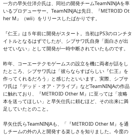
一方の早矢仕洋介氏は、同社の開発チームTeamNINJAを率
いるプロデューサー。TeamNINJAは先日、『METROID Ot
her M』（wii）をリリースしたばかりです。
『仁王』は５年前に開発がスタート。当初はPS3のロンチタ
イトルとなるはずでしたが、シブサワ氏自身「面白さが出
せていない」として開発が一時中断されていたものです。
昨年、コーエーテクモゲームスの設立を機に両者が話をし
たところ、シブサワ氏は「彼らならすばらしい『仁王』を
作ってくれるだろう」と感じたといいます。実際、シブサ
ワ氏は『デッド・オア・アライブ』などTeamNINJAの作品
に触れており、『METROID Other M』に至っては「攻略
本を送ってほしい」と早矢仕氏に頼むほど、その出来に満
足していたとのこと。
早矢仕氏らTeamNINJAも、「『METROID Other M』を通
しチームの外の人と開発する楽しさを知りました。今度の