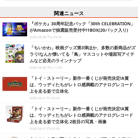
関連ニュース
『ポケカ』30周年記念パック「30th CELEBRATION」
がAmazonで抽選販売受付中!1BOX(20パック入り)
2026.08.06 Thu 03:30
「ちいかわ」映画グッズ第3弾ほか、多数の新商品がズ
ラリ!なんか懐いてる「鳥」マスコットや場面写アイテ
ムなど必見のラインナップ
2026.08.06 Thu 11:25
「トイ・ストーリー」新作一番くじが発売決定!A賞
は、ウッディたちがレトロ感満載のアナログレコード
上を走る姿で立体化
2026.08.07 Fri 03:40
「トイ・ストーリー」新作一番くじが発売決定!A賞
は、ウッディたちがレトロ感満載のアナログレコード
上を走る姿で立体化 2枚目の写真・画像
2026.08.07 Fri 03:40