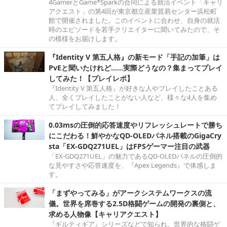
4GamerとGame*Sparkの合同による就活イベント「キャリ
アクエスト」の第4回が東京都立産業貿易センター浜松町
館で開催されました。このイベントに合わせ、自身の就活
時のエピソードを若手クリエイターに聞いてみたので、そ
の模様をお届けします。
『Identity V 第五人格』の新モード「手記の加筆」は
PvEと聞いたけれど……実際どうなの？集まってプレイ
してみた！【プレイレポ】
『Identity V 第五人格』が好きな人やプレイしたことある
人、全くプレイしたことがない人など、様々な4人を集め
てプレイしてみました！
0.03msの圧倒的応答速度やリフレッシュレートで勝ち
にこだわる！鮮やかなQD-OLEDパネル搭載のGigaCry
sta「EX-GDQ271UEL」はFPSゲーマー注目の武器
「EX-GDQ271UEL」の魅力であるQD-OLEDパネルの圧倒的
な見やすさや応答速度を、『Apex Legends』で体感しま
す。
「まずやってみる」がアークシステムワークスの流
儀。世界を席巻する2.5D格闘ゲームの開発の裏側と、
求める人物像【キャリアクエスト】
『ギルティギア』シリーズなどで知られ、世界的な格闘ゲ