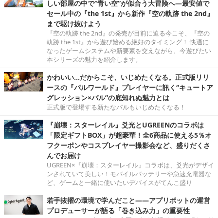
しい部屋の中で“青い空”が似合う大冒険へ―最安値で
セール中の『the 1st』から新作『空の軌跡 the 2nd』
まで駆け抜けよう
『空の軌跡 the 2nd』の発売が目前に迫る今こそ、『空の
軌跡 the 1st』から遊び始める絶好のタイミング！ 快適に
なったゲームシステムや新要素を交えながら、今遊びたい
本シリーズの魅力を紹介します。
かわいい…だからこそ、いじめたくなる。正式版リリ
ースの『パルワールド』プレイヤーに訊く“キュートア
グレッション×パル”の底知れぬ魅力とは
正式版で登場する新たなパルもいじめたくなる！
『崩壊：スターレイル』爻光とUGREENのコラボは
「限定ギフトBOX」が超豪華！全6商品に使える5％オ
フクーポンやコスプレイヤー撮影会など、盛りだくさ
んでお届け
UGREEN×『崩壊：スターレイル』コラボは、爻光がデザイ
ンされていて美しい！モバイルバッテリーや急速充電器な
ど、ゲームと一緒に使いたいデバイスがてんこ盛り
若手抜擢の環境で学んだこと――アプリボットの運営
プロデューサーが語る「巻き込み力」の重要性