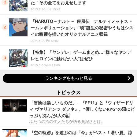
た！その全てをお見せします
2013.7.30 Tue 15:49
『NARUTO－ナルト－ 疾風伝 ナルティメットスト
ームレボリューション』“暁”誕生の秘密やうちはシス
イの暗躍を描いたオリジナルアニメ収録
2014.5.30 Fri 12:02
【特集】「ヤンデレ」ゲームまとめ…“様々なヤンデ
レヒロインに触れたい人”はぜひ
2015.5.6 Wed 12:00
ランキングをもっと見る
トピックス
「冒険は楽しいものだ」 ─『FF11』と『ウィザードリ
ィ ヴァリアンツ ダフネ』、"優しくないRPG"の沼にど
っぷり沈んだ4人の話
ふたつの沼の住人たちが語る奥深さとは。
『空の軌跡』を遊ぶのは「今」がベスト！暑い夏、涼