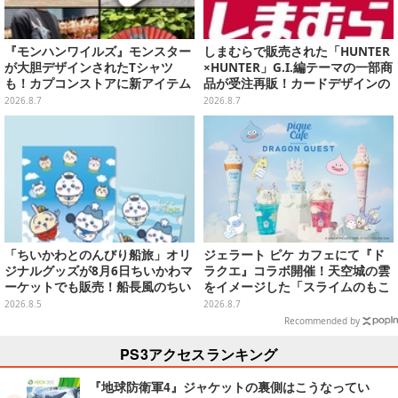
『モンハンワイルズ』モンスター
しまむらで販売された「HUNTER
が大胆デザインされたTシャツ
×HUNTER」G.I.編テーマの一部商
も！カプコンストアに新アイテム
品が受注再販！カードデザインの
が続々登場
キーホルダーや、キルアたちのセ
2026.8.7
2026.8.7
リフ付ソックスなど
「ちいかわとのんびり船旅」オリ
ジェラート ピケ カフェにて『ド
ジナルグッズが8月6日ちいかわマ
ラクエ』コラボ開催！天空城の雲
ーケットでも販売！船長風のちい
をイメージした「スライムのもこ
かわやセイレーンたちをデザイン
もこ天空クレープ」などを提供
2026.8.5
2026.8.7
した4商品
Recommended by
PS3アクセスランキング
『地球防衛軍4』ジャケットの裏側はこうなってい