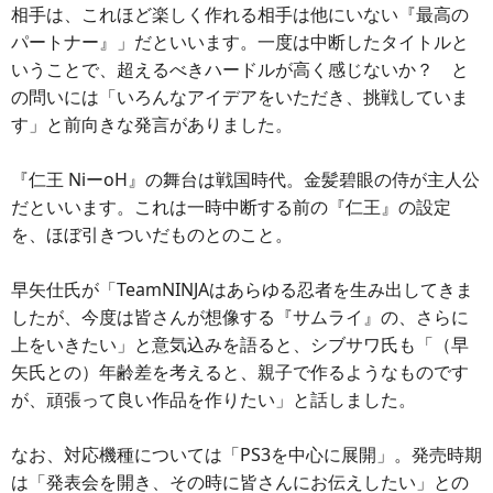
相手は、これほど楽しく作れる相手は他にいない『最高の
パートナー』」だといいます。一度は中断したタイトルと
いうことで、超えるべきハードルが高く感じないか？ と
の問いには「いろんなアイデアをいただき、挑戦していま
す」と前向きな発言がありました。
『仁王 NiーoH』の舞台は戦国時代。金髪碧眼の侍が主人公
だといいます。これは一時中断する前の『仁王』の設定
を、ほぼ引きついだものとのこと。
早矢仕氏が「TeamNINJAはあらゆる忍者を生み出してきま
したが、今度は皆さんが想像する『サムライ』の、さらに
上をいきたい」と意気込みを語ると、シブサワ氏も「（早
矢氏との）年齢差を考えると、親子で作るようなものです
が、頑張って良い作品を作りたい」と話しました。
なお、対応機種については「PS3を中心に展開」。発売時期
は「発表会を開き、その時に皆さんにお伝えしたい」との