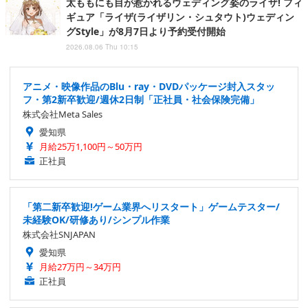
太ももにも目が惹かれるウェディング姿のライザ! フィ
ギュア「ライザ(ライザリン・シュタウト)ウェディン
グStyle」が8月7日より予約受付開始
2026.08.06 Thu 10:15
アニメ・映像作品のBlu・ray・DVDパッケージ封入スタッ
フ・第2新卒歓迎/週休2日制「正社員・社会保険完備」
株式会社Meta Sales
愛知県
月給25万1,100円～50万円
正社員
「第二新卒歓迎!ゲーム業界へリスタート」ゲームテスター/
未経験OK/研修あり/シンプル作業
株式会社SNJAPAN
愛知県
月給27万円～34万円
正社員