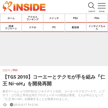
search
menu
アクセス
ホーム
スイッチ
PS5
PS4
ランキング
読者
インサイドちゃ
スマホ
PC
配信者
アンケート
ん
ソニー
PS3
【TGS 2010】コーエーとテクモが手を組み『仁
王 NiｰoH』を開発再開
東京ゲームショウ2010のビジネスデイ１日目、コーエーテクモブースで、シブ
サワ・コウ氏と早矢仕洋介プロデューサーの対談が実現。２人が中心となって
『仁王 NiーoH』を開発することが発表されました。
2010.9.17 Fri 2:16