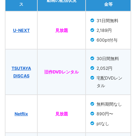
動画の配信状況
ス
金等
31日間無料
U-NEXT
見放題
2,189円
600pt付与
30日間無料
TSUTAYA
2,052円
旧作DVDレンタル
DISCAS
宅配DVDレン
タル
無料期間なし
Netflix
見放題
890円〜
ptなし