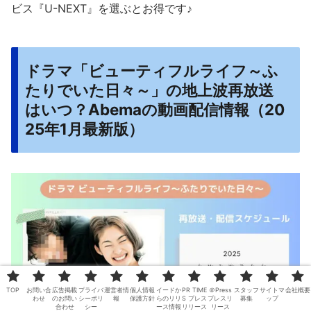
ビス『U-NEXT』を選ぶとお得です♪
ドラマ「ビューティフルライフ～ふ
たりでいた日々～」の地上波再放送
はいつ？Abemaの動画配信情報（20
25年1月最新版）
TOP
お問い合
広告掲載
プライバ
運営者情
個人情報
イードか
PR TIME
＠Press
スタッフ
サイトマ
会社概要
わせ
のお問い
シーポリ
報
保護方針
らのリリ
S プレス
プレスリ
募集
ップ
合わせ
シー
ース情報
リリース
リース