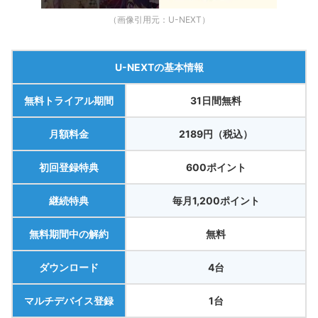
（画像引用元：U-NEXT）
U-NEXTの基本情報
無料トライアル期間
31日間無料
月額料金
2189円（税込）
初回登録特典
600ポイント
継続特典
毎月1,200ポイント
無料期間中の解約
無料
ダウンロード
4台
マルチデバイス登録
1台