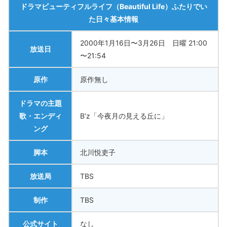
ドラマビューティフルライフ（Beautiful Life）ふたりでい
た日々基本情報
2000年1月16日〜3月26日 日曜 21:00
放送日
〜21:54
原作
原作無し
ドラマの主題
歌・エンディ
B’z「今夜月の見える丘に」
ング
脚本
北川悦吏子
放送局
TBS
制作
TBS
公式サイト
なし