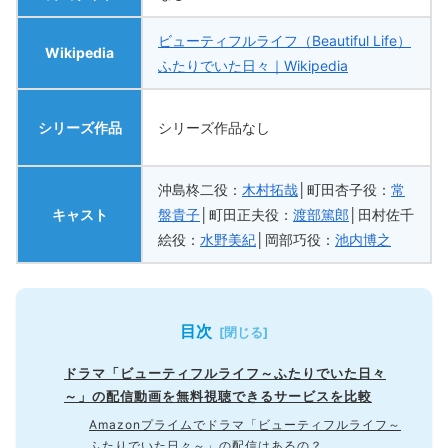
ビューティフルライフ（Beautiful Life）
Wikipedia
ふたりでいた日々｜Wikipedia
シリーズ作品
シリーズ作品なし
沖島柊二役：
木村拓哉
│町田杏子役：
常
キャスト
盤貴子
│町田正夫役：
渡部篤郎
│田村佐千
絵役：
水野美紀
│岡部巧役：
池内博之
目次
ドラマ「ビューティフルライフ～ふたりでいた日々
～」の配信動画を無料視聴できるサービスを比較
Amazonプライムでドラマ「ビューティフルライフ～
ふたりでいた日々～」の配信はあるの？