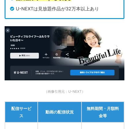
U-NEXTは見放題作品が32万本以上あり
（画像引用元：U-NEXT）
配信サービ
無料期間・月額料
動画の配信状況
ス
金等