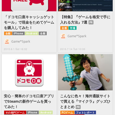
「ドコモ口座キャッシュゲット
【特集】『ゲームを格安で手に
モール」で現金をためてゲーム
入れる方法』7選
PR
を購入してみた！
全般
市場
全般
iPhone
Android
全般
Game*Spark
Game*Spark
2015.8.1 Sat 16:32
2015.7.14 Tue 10:33
安心・簡単のドコモ口座アプリ
こんなに色々！海外通販サイト
でSteamの新作ゲームを買っ
で買える『マイクラ』グッズひ
てみた！
とまとめ
PR
その他PCゲーム
iPhone
Android
PCゲーム
フォトレポート