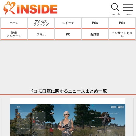
search
menu
アクセス
ホーム
スイッチ
PS5
PS4
ランキング
読者
インサイドちゃ
スマホ
PC
配信者
アンケート
ん
ドコモ口座に関するニュースまとめ一覧