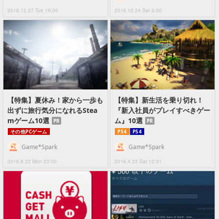
2016.12.27 Tue 19:00
2016.12.24 Sat 0:00
【特集】夏休み！家から一歩も
【特集】新生活を乗り切れ！
出ずに旅行気分になれるStea
『新入社員がプレイすべきゲー
mゲーム10選
ム』10選
PR
PR
その他PCゲーム
PS4
PS4
Game*Spark
Game*Spark
2016.8.22 Mon 23:00
2016.4.23 Sat 12:31