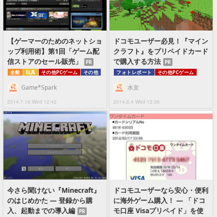
【ゲーマーのためのネットショ
ドコモユーザー必見！『マイン
ップ利用術】第1回「ゲーム配
クラフト』をプリペイドカード
信ストアのセール販売」
で購入する方法
PR
PR
全般
玩具
その他PCゲーム
その他
フォトレポート
その他PCゲーム
Game*Spark
水京
2014.7.16 Wed 12:42
2014.6.4 Wed 12:36
今さら聞けない『Minecraft』
ドコモユーザーなら安心・便利
のはじめかた ― 登録から購
に海外ゲーム購入！ ― 「ドコ
入、起動までの導入編
モ口座 Visaプリペイド」を使
PR