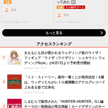
ってみた
PR
全般
全般
その他PCゲーム
水京
水京
2014.2.10 Mon 14:49
2014.2.10 Mon 14:49
もっと見る
アクセスランキング
太ももにも目が惹かれるウェディング姿のライザ！
フィギュア「ライザ（ライザリン・シュタウト）ウェ
ディングStyle」が8月7日より予約受付開始
2026.8.6 Thu 19:15
「トイ・ストーリー」新作一番くじが発売決定！A賞
は、ウッディたちがレトロ感満載のアナログレコード
上を走る姿で立体化
2026.8.7 Fri 12:40
しまむらで販売された「HUNTER×HUNTER」G.I.編
テーマの一部商品が受注再販！カードデザインのキー