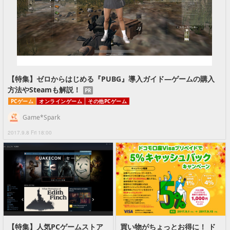
【特集】ゼロからはじめる『PUBG』導入ガイド―ゲームの購入
方法やSteamも解説！
PR
PCゲーム
オンラインゲーム
その他PCゲーム
Game*Spark
2017.9.8 Fri 18:00
【特集】人気PCゲームストア
買い物がちょっとお得に！ ド