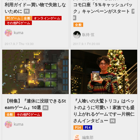
利用ガイド―買い物で失敗しな
コモ口座「5％キャッシュバッ
いために
ク」キャンペーンがスタート
PR
P
R
PCゲーム
全般
オンラインゲーム
その他PCゲーム
全般
kuma
臥待 弦
2017.9.7 Thu 13:30
2017.9.1 Fri 20:00
【特集】『連休に没頭できるSt
『人喰いの大鷲トリコ』はペッ
eamゲーム』10選
トのように可愛い！家族でも盛
PR
り上がれるゲームです―片桐仁
全般
その他PCゲーム
さんインタビュー
PR
kuma
PS4
PS4
編集部