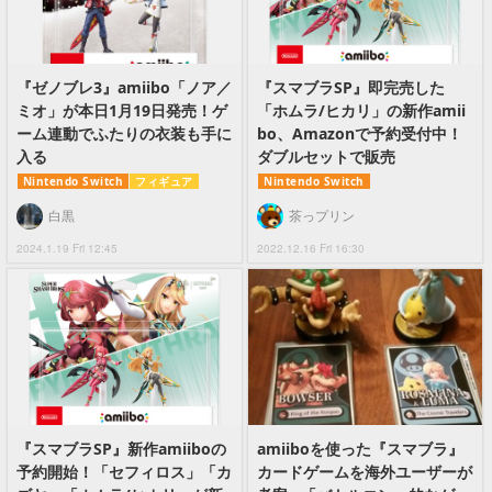
『ゼノブレ3』amiibo「ノア／
『スマブラSP』即完売した
ミオ」が本日1月19日発売！ゲ
「ホムラ/ヒカリ」の新作amii
ーム連動でふたりの衣装も手に
bo、Amazonで予約受付中！
入る
ダブルセットで販売
Nintendo Switch
フィギュア
Nintendo Switch
白黒
茶っプリン
2024.1.19 Fri 12:45
2022.12.16 Fri 16:30
『スマブラSP』新作amiiboの
amiiboを使った『スマブラ』
予約開始！「セフィロス」「カ
カードゲームを海外ユーザーが