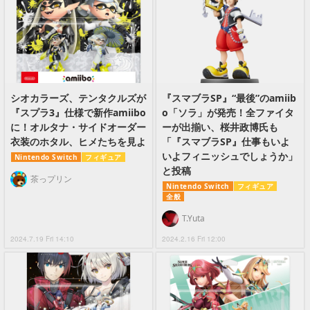
シオカラーズ、テンタクルズが
『スマブラSP』“最後”のamiib
『スプラ3』仕様で新作amiibo
o「ソラ」が発売！全ファイタ
に！オルタナ・サイドオーダー
ーが出揃い、桜井政博氏も
衣装のホタル、ヒメたちを見よ
「『スマブラSP』仕事もいよ
いよフィニッシュでしょうか」
Nintendo Switch
フィギュア
と投稿
茶っプリン
Nintendo Switch
フィギュア
全般
T.Yuta
2024.7.19 Fri 14:10
2024.2.16 Fri 12:00