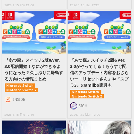
2026.1.15 Thu 21:00
2026.1.15 Thu 17:20
『あつ森』スイッチ2版&Ver.
『あつ森』スイッチ2版&Ver.
3.0配信開始！なにができるよ
3.0がやってくる！もうすぐ配
うになった？久しぶりに帰島す
信のアップデート内容をおさら
る方向けの情報まとめ
いー「リセットさん」や『スプ
ラ3』のamiibo家具も
Nintendo Switch
Nintendo Switch 2
Nintendo Switch
Nintendo Switch 2
INSIDE
SIGH
2026.1.15 Thu 12:10
2026.1.12 Mon 12:00