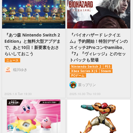
『あつ森 Nintendo Switch 2
『バイオハザード レクイエ
Edition』と無料大型アプデま
ム』予約開始！特別デザインの
で、あと10日！新要素をおさ
スイッチ2Proコンやamiibo、
らいしておこう
『7』『ヴィレッジ』とのセッ
トパックも登場
ニュース
Nintendo Switch 2
PS5
稲川ゆき
Xbox Series X|S
Steam
PCゲーム
茶っプリン
2026.1.6 Tue 19:30
2025.10.30 Thu 10:00