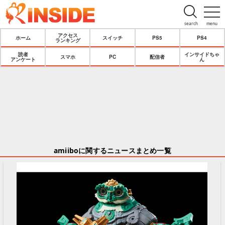
search
menu
アクセス
ホーム
スイッチ
PS5
PS4
ランキング
読者
インサイドちゃ
スマホ
PC
配信者
アンケート
ん
amiiboに関するニュースまとめ一覧