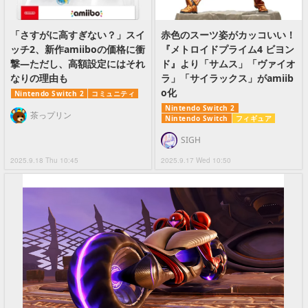
「さすがに高すぎない？」スイ
赤色のスーツ姿がカッコいい！
ッチ2、新作amiiboの価格に衝
『メトロイドプライム4 ビヨン
撃―ただし、高額設定にはそれ
ド』より「サムス」「ヴァイオ
なりの理由も
ラ」「サイラックス」がamiib
o化
Nintendo Switch 2
コミュニティ
Nintendo Switch 2
茶っプリン
Nintendo Switch
フィギュア
SIGH
2025.9.18 Thu 10:45
2025.9.17 Wed 10:50