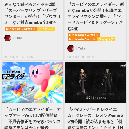
みんなで遊べるスイッチ2版
『カービィのエアライダー』新
『スーパーマリオブラザーズ
たなamiiboが公開！伝説のエ
ワンダー』が発売！「ゾウマリ
アライドマシンに乗った「 ソ
オ」など対応amiibo全3種も
ードカービィ&ドラグーン」含
む2種
Nintendo Switch 2
フィギュア
Nintendo Switch 2
T.Yuta
Nintendo Switch
フィギュア
T.Yuta
2026.3.26 Thu 11:35
2026.3.5 Thu 12:25
『カービィのエアライダー』ア
『バイオハザード レクイエ
ップデートVer.1.3.1配信開始
ム』グレース、レオンのamiib
―不具合修正をのぞきバランス
o初公開！読み込ませると「特
調整の更新は今回が最後
別な武器スキン」もらえる【N