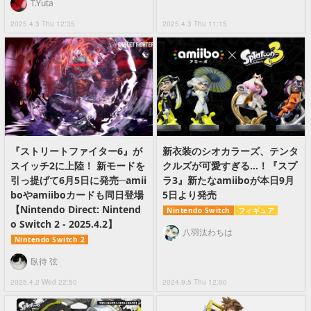
T.Yuta
2025.4.3 Thu 12:35
2025.4.3 Thu 11:15
『ストリートファイター6』が
新衣装のシオカラーズ、テンタ
スイッチ2に上陸！ 新モードを
クルズが可愛すぎる…！『スプ
引っ提げて6月5日に発売─amii
ラ3』新たなamiiboが本日9月
boやamiiboカードも同日登場
5日より発売
【Nintendo Direct: Nintend
Nintendo Switch
フィギュア
o Switch 2 - 2025.4.2】
八羽汰わちは
Nintendo Switch 2
臥待 弦
2025.4.2 Wed 22:50
2024.9.5 Thu 12:00