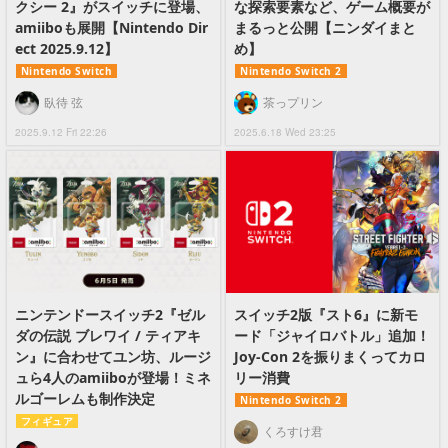
クシー 2』がスイッチに登場、
な探索要素など、ゲーム概要が
amiiboも展開【Nintendo Dir
まるっと公開【ニンダイまと
ect 2025.9.12】
め】
Nintendo Switch
Nintendo Switch 2
臥待 弦
茶っプリン
2025.9.12 Fri 22:26
2025.6.18 Wed 23:25
ニンテンドースイッチ2『ゼル
スイッチ2版『スト6』に新モ
ダの伝説 ブレワイ / ティアキ
ード「ジャイロバトル」追加！
ン』に合わせてユン坊、ルージ
Joy-Con 2を振りまくってカロ
ュら4人のamiiboが登場！ミネ
リー消費
ルゴーレムも制作決定
Nintendo Switch 2
フィギュア
くろすけ君