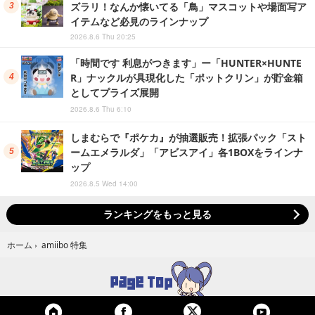
ズラリ！なんか懐いてる「鳥」マスコットや場面写ア
イテムなど必見のラインナップ
2026.8.6 Thu 20:25
「時間です 利息がつきます」ー「HUNTER×HUNTE
R」ナックルが具現化した「ポットクリン」が貯金箱
としてプライズ展開
2026.8.6 Thu 6:10
しまむらで『ポケカ』が抽選販売！拡張パック「スト
ームエメラルダ」「アビスアイ」各1BOXをラインナ
ップ
2026.8.5 Wed 14:00
ランキングをもっと見る
amiibo 特集
ホーム
›