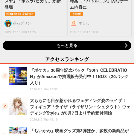
ズヤ」「ホムラ/ヒカリ」が新
考案…「バトルコン」的なゲー
登場
ム内容に
Nintendo Switch
その他
茶っプリン
すしし
2022.12.15 Thu 11:25
2015.10.23 Fri 19:42
もっと見る
アクセスランキング
『ポケカ』30周年記念パック「30th CELEBRATIO
N」がAmazonで抽選販売受付中！1BOX（20パック
入り）
2026.8.6 Thu 12:30
太ももにも目が惹かれるウェディング姿のライザ！
フィギュア「ライザ（ライザリン・シュタウト）ウェ
ディングStyle」が8月7日より予約受付開始
2026.8.6 Thu 19:15
「ちいかわ」映画グッズ第3弾ほか、多数の新商品が