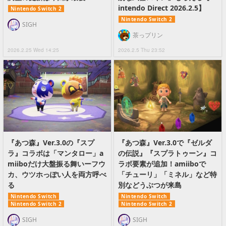
intendo Direct 2026.2.5】
Nintendo Switch 2
Nintendo Switch 2
SIGH
茶っプリン
2026.2.25 Wed 14:25
2026.2.5 Thu 23:52
『あつ森』Ver.3.0の『スプ
『あつ森』Ver.3.0で『ゼルダ
ラ』コラボは「マンタロー」a
の伝説』『スプラトゥーン』コ
miiboだけ大盤振る舞いーフウ
ラボ要素が追加！amiiboで
カ、ウツホっぽい人を両方呼べ
「チューリ」「ミネル」など特
る
別などうぶつが来島
Nintendo Switch
Nintendo Switch
Nintendo Switch 2
Nintendo Switch 2
SIGH
SIGH