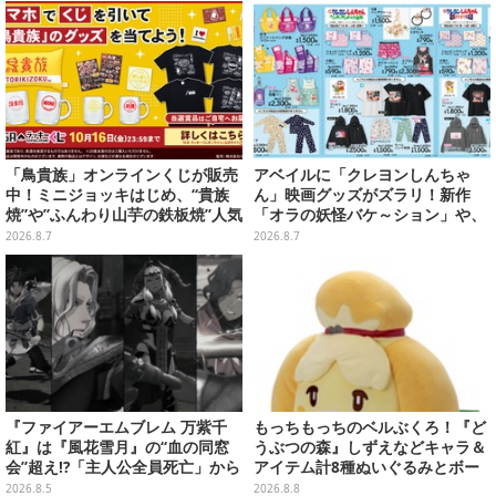
に、4人のインフルエンサーに聞
いてみたーシリーズを“奥深く”ま
で追ってきたからこその視点【座
談会】
「鳥貴族」オンラインくじが販売
アベイルに「クレヨンしんちゃ
中！ミニジョッキはじめ、“貴族
ん」映画グッズがズラリ！新作
焼”や”ふんわり山芋の鉄板焼”人気
「オラの妖怪バケ～ション」や、
メニューTシャツなどラインナッ
「ヘンダーランド」「暗黒タマタ
2026.8.7
2026.8.7
プ
マ」などをフィーチャー
『ファイアーエムブレム 万紫千
もっちもっちのベルぶくろ！『ど
紅』は『風花雪月』の“血の同窓
うぶつの森』しずえなどキャラ＆
会”超え!?「主人公全員死亡」から
アイテム計8種ぬいぐるみとボー
始まる物語は、様々なシリーズ作
ルチェーン付きマスコットが発売
2026.8.5
2026.8.8