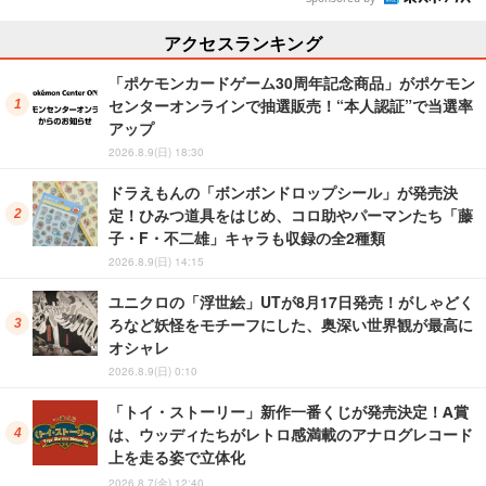
アクセスランキング
「ポケモンカードゲーム30周年記念商品」がポケモン
センターオンラインで抽選販売！“本人認証”で当選率
アップ
2026.8.9(日) 18:30
ドラえもんの「ボンボンドロップシール」が発売決
定！ひみつ道具をはじめ、コロ助やパーマンたち「藤
子・F・不二雄」キャラも収録の全2種類
2026.8.9(日) 14:15
ユニクロの「浮世絵」UTが8月17日発売！がしゃどく
ろなど妖怪をモチーフにした、奥深い世界観が最高に
オシャレ
2026.8.9(日) 0:10
「トイ・ストーリー」新作一番くじが発売決定！A賞
は、ウッディたちがレトロ感満載のアナログレコード
上を走る姿で立体化
2026.8.7(金) 12:40