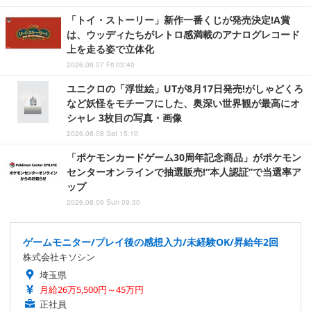
「トイ・ストーリー」新作一番くじが発売決定!A賞
は、ウッディたちがレトロ感満載のアナログレコード
上を走る姿で立体化
2026.08.07 Fri 03:40
ユニクロの「浮世絵」UTが8月17日発売!がしゃどくろ
など妖怪をモチーフにした、奥深い世界観が最高にオ
シャレ 3枚目の写真・画像
2026.08.08 Sat 15:10
「ポケモンカードゲーム30周年記念商品」がポケモン
センターオンラインで抽選販売!“本人認証”で当選率ア
ップ
2026.08.09 Sun 09:30
ゲームモニター/プレイ後の感想入力/未経験OK/昇給年2回
株式会社キソシン
埼玉県
月給26万5,500円～45万円
正社員