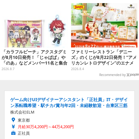
を想起させる
「カラフルピーチ」アクスタグミ
ファミリーレストラン「デニー
が8月10日発売！「じゃぱぱ」や
ズ」のくじが8月22日発売！“アメ
「のあ」などメンバー11名と集合
リカンレトロデザイン”のエナメ
デザイン全15種、ボールチェーン
ルバッグやTシャツなど、日常使
2026.8.7
2026.8.4
付きでアクセサリーにも
いできるグッズを用意
Recommended by
ゲーム向けUIデザイナーアシスタント「正社員」IT・デザイ
ン系転職希望・駅チカ/賞与年2回・未経験歓迎・台東区三筋
株式会社ELM
東京都
月給30万4,200円～44万4,200円
正社員