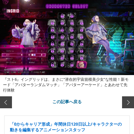
『スト6』イングリッドは、まさに“潜在的宇宙規模美少女”な性能！新モ
ード「アバターランダムマッチ」「アバターアーケード」とあわせて先
行体験
この記事へ戻る
「0からキャリア形成」年間休日120日以上/キャラクターの
動きを編集するアニメーションスタッフ