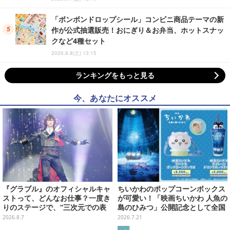
「ボンボンドロップシール」コンビニ商品テーマの新
作が公式抽選販売！おにぎり＆お弁当、ホットスナッ
クなど4種セット
2026.8.8(土) 13:15
ランキングをもっと見る
今、あなたにオススメ
『グラブル』のオフィシャルキャ
ちいかわのポップコーンボックス
ストって、どんなお仕事？一度き
が可愛い！「映画ちいかわ 人魚の
りのステージで、“三次元での表
島のひみつ」公開記念として全国
現”に全力を懸けるキャスト陣の
劇場で販売決定、セイレーンドリ
2026.8.7
2026.7.21
舞台裏【インタビュー】
ンクカップホルダーも