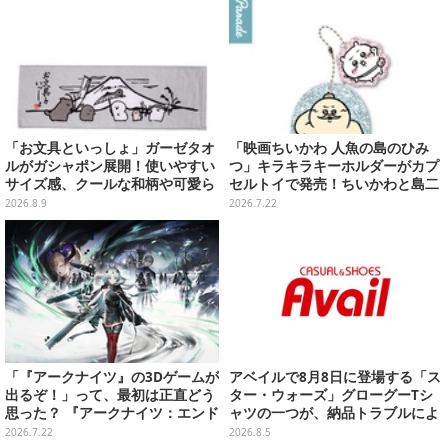
「お文具といっしょ」ガーゼタオ
「映画ちいかわ 人魚の島のひみ
ルがガシャポン展開！使いやすい
つ」キラキラキーホルダーがカプ
サイズ感、クールな和柄や可愛ら
セルトイで発売！ちいかわと島二
しいお寿司など全4種
郎など全8種、2個セットのスペシ
2026.8.9
2026.7.22
ャル仕様も
「『アークナイツ』の3Dゲームが
アベイルで8月8日に登場する「ス
出るぞ！」って、最初は正直どう
ター・ウォーズ」グローグーTシ
思った？ 『アークナイツ：エンド
ャツの一つが、納品トラブルによ
フィールド』リリース半年を機
り販売日変更へ
2026.7.22
2026.8.5