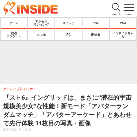
search
menu
アクセス
ホーム
スイッチ
PS5
PS4
ランキング
読者
インサイドちゃ
スマホ
PC
配信者
アンケート
ん
ゲーム
プレイレポート
『スト6』イングリッドは、まさに“潜在的宇宙
規模美少女”な性能！新モード「アバターラン
ダムマッチ」「アバターアーケード」とあわせ
て先行体験 11枚目の写真・画像
2026.5.21 Thu 8:00