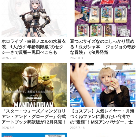
ホロライブ・白銀ノエルの水着衣
豆つぶサイズなのにしっかり読め
装、1人だけ“年齢制限級”のセク
る！豆ガシャ本 「ジョジョの奇妙
シーさで反響―兎田ぺこらも
な冒険」 が8月発売
「こ、こんなことが許されていい
2026.7.28
2026.8.3
のか？」と興奮隠せず
「スター・ウォーズ／マンダロリ
【コスプレ】人気レイヤー・月海
アン・アンド・グローグー」公式
つくねファンに届けたい台湾で
アートブック邦訳版が12月発売！
の“素顔”！MSIアンバサダー、士
映画のコンセプトアートやスケッ
林夜市ではエビ6匹＆荷物番に大
2026.8.6
2026.7.18
チを掲載
奮闘【写真27枚】