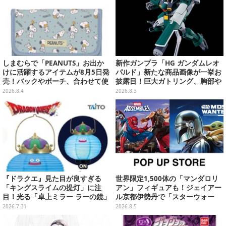
しまむらで「PEANUTS」お出か
新作ガンプラ「HG ガンダムレオ
けに活躍するアイテムが8月5日発
パルド」新たな商品画像が一挙お
売！バックやポーチ、合わせて使
披露目！巨大ガトリング、胸部や
いたいリール付きカラビナなど
肩武装のハッチ展開までたっぷり
2026.8.4
2026.8.3
11枚
『ドラクエ』見た目が良すぎる
世界限定1,500体の「マンダロリ
「キングスライムの提灯」に注
アン」フィギュアも！ジェイアー
目！光る「卓上ミラー ラーの鏡」
ル京都伊勢丹で「スターウォー
ほか6プライズが8月順次展開
ズ」&「マーベル」ポップアップ
2026.7.31
2026.8.5
ストア開催