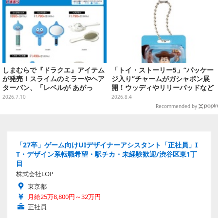
しまむらで『ドラクエ』アイテム
「トイ・ストーリー5」“パッケー
が発売！スライムのミラーやヘア
ジ入り”チャームがガシャポン展
ターバン、「レベルが あがっ
開！ウッディやリリーパッドなど
た！」アクセサリーなど
全5種、裏面はキャラクターごと
2026.7.10
2026.8.4
に異なるデザイン
Recommended by
「27卒」ゲーム向けUIデザイナーアシスタント「正社員」I
T・デザイン系転職希望・駅チカ・未経験歓迎/渋谷区東1丁
目
株式会社LOP
東京都
月給25万8,800円～32万円
正社員