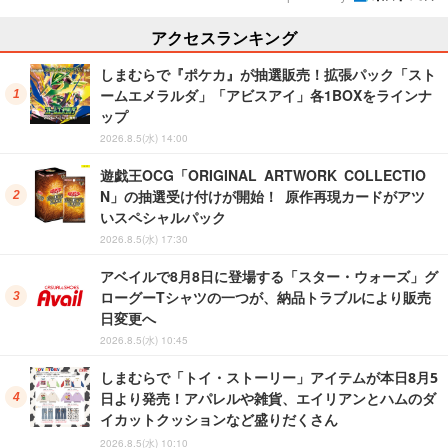
アクセスランキング
しまむらで『ポケカ』が抽選販売！拡張パック「スト
ームエメラルダ」「アビスアイ」各1BOXをラインナ
ップ
2026.8.5(水) 14:00
遊戯王OCG「ORIGINAL ARTWORK COLLECTIO
N」の抽選受け付けが開始！ 原作再現カードがアツ
いスペシャルパック
2026.8.5(水) 17:30
アベイルで8月8日に登場する「スター・ウォーズ」グ
ローグーTシャツの一つが、納品トラブルにより販売
日変更へ
2026.8.5(水) 10:45
しまむらで「トイ・ストーリー」アイテムが本日8月5
日より発売！アパレルや雑貨、エイリアンとハムのダ
イカットクッションなど盛りだくさん
2026.8.5(水) 10:10