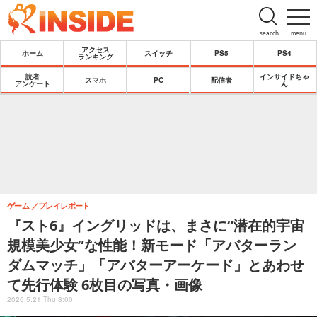
search
menu
アクセス
ホーム
スイッチ
PS5
PS4
ランキング
読者
インサイドちゃ
スマホ
PC
配信者
アンケート
ん
ゲーム
プレイレポート
『スト6』イングリッドは、まさに“潜在的宇宙
規模美少女”な性能！新モード「アバターラン
ダムマッチ」「アバターアーケード」とあわせ
て先行体験 6枚目の写真・画像
2026.5.21 Thu 8:00