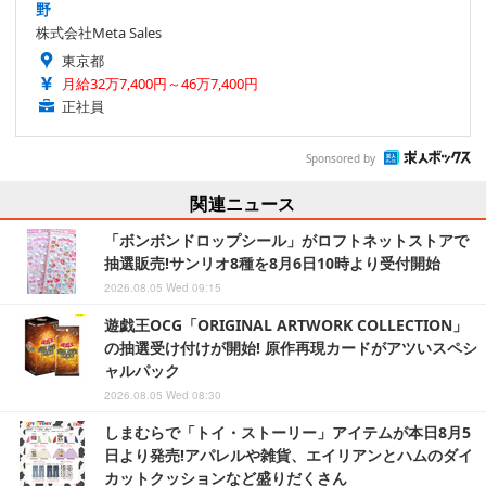
野
株式会社Meta Sales
東京都
月給32万7,400円～46万7,400円
正社員
Sponsored by
関連ニュース
「ボンボンドロップシール」がロフトネットストアで
抽選販売!サンリオ8種を8月6日10時より受付開始
2026.08.05 Wed 09:15
遊戯王OCG「ORIGINAL ARTWORK COLLECTION」
の抽選受け付けが開始! 原作再現カードがアツいスペシ
ャルパック
2026.08.05 Wed 08:30
しまむらで「トイ・ストーリー」アイテムが本日8月5
日より発売!アパレルや雑貨、エイリアンとハムのダイ
カットクッションなど盛りだくさん