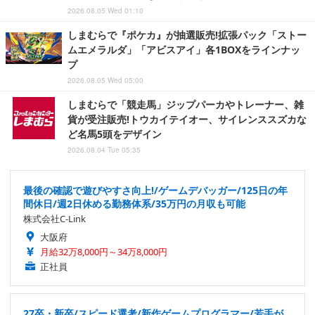
2026.08.05 Wed 01:10
しまむらで『ポケカ』が抽選販売!拡張パック「ストー
ムエメラルダ」「アビスアイ」各1BOXをラインナッ
プ
2026.08.05 Wed 05:00
しまむらで「競走馬」ジップパーカやトレーナー、雑
貨が受注販売!トウカイテイオー、サイレンススズカな
ど名馬5頭をデザイン
2026.08.04 Tue 05:35
最後の確認で遊びやすさ向上!/ゲームデバッガー/125日の年
間休日/週2日休める勤務体系/35万円の月収も可能
株式会社C-Link
大阪府
月給32万8,000円～34万8,000円
正社員
27卒・新卒/スピード選考/新作ゲームプログラマー/若手が