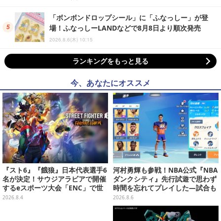
「ボンボンドロップシール」に「ふなっしー」が登
場！ふなっしーLANDなどで8月8日より順次発売
2026.8.6(木) 10:15
ランキングをもっと見る
今、あなたにオススメ
『スト6』『餓狼』日本代表選手6
河村勇輝も参戦！NBA公式『NBA
名が決定！サウジアラビアで開催
ダンクシティ』先行試遊で思わず
するeスポーツ大会「ENC」で世
時間を忘れてプレイした―試合も
界に挑む
育成もバッシュ作るのも楽しいぞ
2026.8.4
2026.8.6