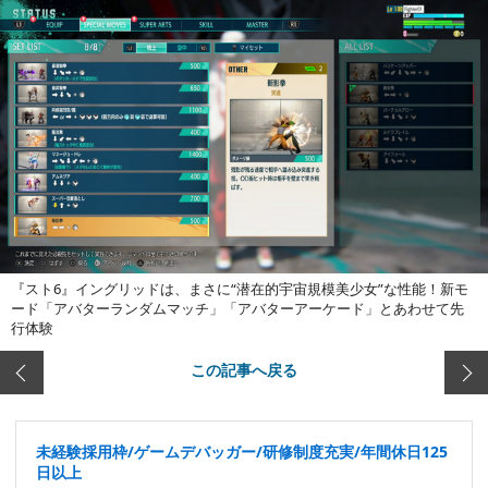
『スト6』イングリッドは、まさに“潜在的宇宙規模美少女”な性能！新モ
ード「アバターランダムマッチ」「アバターアーケード」とあわせて先
行体験
この記事へ戻る
未経験採用枠/ゲームデバッガー/研修制度充実/年間休日125
日以上