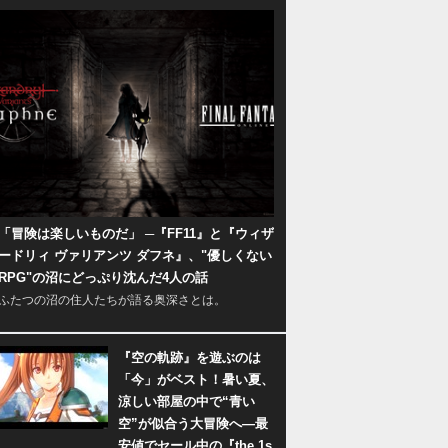
「冒険は楽しいものだ」 ─『FF11』と『ウィザ
ードリィ ヴァリアンツ ダフネ』、"優しくない
RPG"の沼にどっぷり沈んだ4人の話
ふたつの沼の住人たちが語る奥深さとは。
『空の軌跡』を遊ぶのは
「今」がベスト！暑い夏、
涼しい部屋の中で“青い
空”が似合う大冒険へ―最
安値でセール中の『the 1s