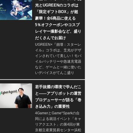
光とUGREENのコラボは
「限定ギフトBOX」が超
豪華！全6商品に使える
5％オフクーポンやコスプ
レイヤー撮影会など、盛り
だくさんでお届け
UGREEN×『崩壊：スターレ
イル』コラボは、爻光がデザ
インされていて美しい！モバ
イルバッテリーや急速充電器
など、ゲームと一緒に使いた
いデバイスがてんこ盛り
若手抜擢の環境で学んだこ
と――アプリボットの運営
プロデューサーが語る「巻
き込み力」の重要性
4GamerとGame*Sparkの合
同による就活イベント「キャ
リアクエスト」の第4回が東
京都立産業貿易センター浜松