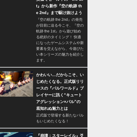
t』から新作『空の軌跡 th
e 2nd』まで駆け抜けよう
『空の軌跡 the 2nd』の発売
が目前に迫る今こそ、『空の
軌跡 the 1st』から遊び始め
る絶好のタイミング！ 快適
になったゲームシステムや新
要素を交えながら、今遊びた
い本シリーズの魅力を紹介し
ます。
かわいい…だからこそ、い
じめたくなる。正式版リリ
ースの『パルワールド』プ
レイヤーに訊く“キュート
アグレッション×パル”の
底知れぬ魅力とは
正式版で登場する新たなパル
もいじめたくなる！
『崩壊：スターレイル』爻