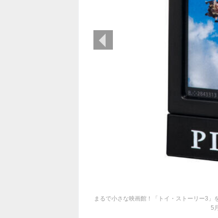
前の画像
まるで小さな映画館！「トイ・ストーリー3」
5