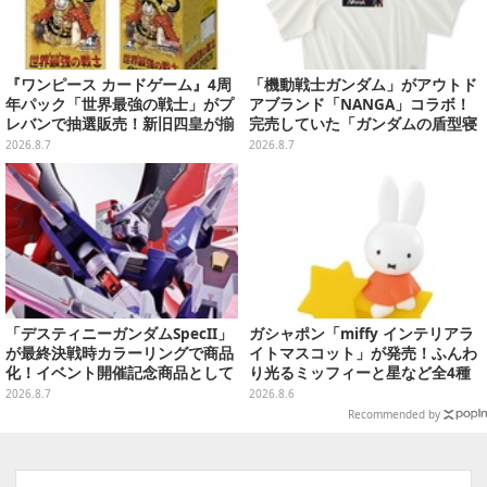
『ワンピース カードゲーム』4周
「機動戦士ガンダム」がアウトド
年パック「世界最強の戦士」がプ
アブランド「NANGA」コラボ！
レバンで抽選販売！新旧四皇が揃
完売していた「ガンダムの盾型寝
い踏み、刃牙作者が描く「カイド
袋」も2次受注開始
2026.8.7
2026.8.7
ウ」も
「デスティニーガンダムSpecII」
ガシャポン「miffy インテリアラ
が最終決戦時カラーリングで商品
イトマスコット」が発売！ふんわ
化！イベント開催記念商品として
り光るミッフィーと星など全4種
METAL ROBOT魂に新登場
ラインナップ
2026.8.7
2026.8.6
Recommended by