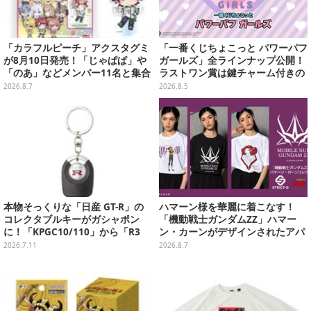
「カラフルピーチ」アクスタグミ
「一番くじちょこっと パワーパフ
が8月10日発売！「じゃぱぱ」や
ガールズ」全ラインナップ公開！
「のあ」などメンバー11名と集合
ラストワン賞は鍵チャーム付きの
デザイン全15種、ボールチェーン
シール帳スペシャルセットを用意
2026.8.7
2026.8.5
付きでアクセサリーにも
本物そっくりな「日産 GT-R」の
ハマーン様を華麗に着こなす！
コレクタブルキーがガシャポン
「機動戦士ガンダムZZ」ハマー
に！「KPGC10/110」から「R3
ン・カーンがデザインされたアパ
5」まで歴代6種
レルが販売
2026.7.11
2026.8.7