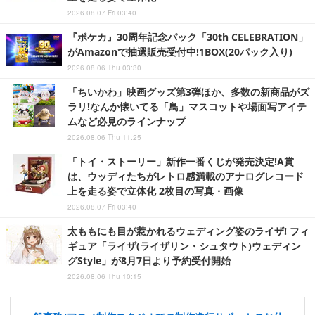
2026.08.07 Fri 03:40
『ポケカ』30周年記念パック「30th CELEBRATION」
がAmazonで抽選販売受付中!1BOX(20パック入り)
2026.08.06 Thu 03:30
「ちいかわ」映画グッズ第3弾ほか、多数の新商品がズ
ラリ!なんか懐いてる「鳥」マスコットや場面写アイテ
ムなど必見のラインナップ
2026.08.06 Thu 11:25
「トイ・ストーリー」新作一番くじが発売決定!A賞
は、ウッディたちがレトロ感満載のアナログレコード
上を走る姿で立体化 2枚目の写真・画像
2026.08.07 Fri 03:40
太ももにも目が惹かれるウェディング姿のライザ! フィ
ギュア「ライザ(ライザリン・シュタウト)ウェディン
グStyle」が8月7日より予約受付開始
2026.08.06 Thu 10:15