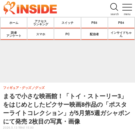
search
menu
アクセス
ホーム
スイッチ
PS5
PS4
ランキング
読者
インサイドちゃ
スマホ
PC
配信者
アンケート
ん
フィギュア・グッズ
グッズ
まるで小さな映画館！「トイ・ストーリー3」
をはじめとしたピクサー映画8作品の「ポスタ
ーライトコレクション」が5月第5週ガシャポン
にて発売 2枚目の写真・画像
2026.5.13 Wed 15:00