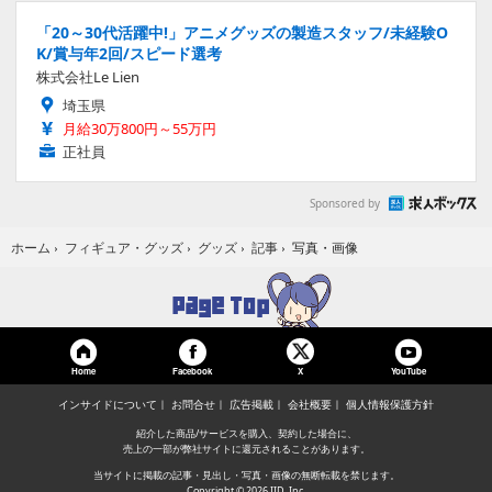
「20～30代活躍中!」アニメグッズの製造スタッフ/未経験O
K/賞与年2回/スピード選考
株式会社Le Lien
埼玉県
月給30万800円～55万円
正社員
Sponsored by
写真・画像
ホーム
›
フィギュア・グッズ
›
グッズ
›
記事
›
Home
Facebook
YouTube
X
インサイドについて
お問合せ
広告掲載
会社概要
個人情報保護方針
紹介した商品/サービスを購入、契約した場合に、
売上の一部が弊社サイトに還元されることがあります。
当サイトに掲載の記事・見出し・写真・画像の無断転載を禁じます。
Copyright © 2026 IID, Inc.