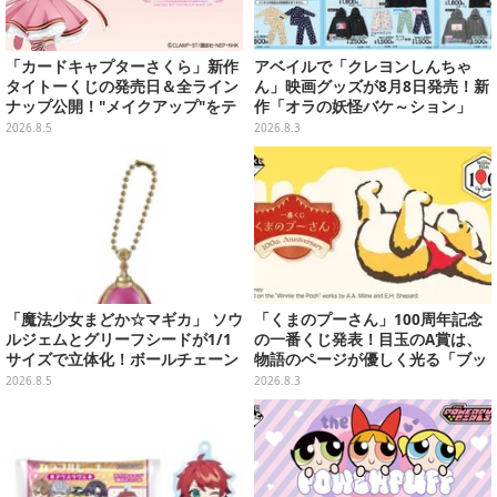
「カードキャプターさくら」新作
アベイルで「クレヨンしんちゃ
タイトーくじの発売日＆全ライン
ん」映画グッズが8月8日発売！新
ナップ公開！"メイクアップ"をテ
作「オラの妖怪バケ～ション」
ーマに、日常でも使いたくなるア
や、「ヘンダーランド」「暗黒タ
2026.8.5
2026.8.3
イテムがズラリ
マタマ」などをフィーチャー
「魔法少女まどか☆マギカ」 ソウ
「くまのプーさん」100周年記念
ルジェムとグリーフシードが1/1
の一番くじ発表！目玉のA賞は、
サイズで立体化！ボールチェーン
物語のページが優しく光る「ブッ
を外せばフィギュアとして飾れる
クシェイプドライト」
2026.8.5
2026.8.3
ガシャポン全6種