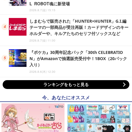
L ROBOT魂に新登場
2026.8.7(金) 15:15
しまむらで販売された「HUNTER×HUNTER」G.I.編
テーマの一部商品が受注再販！カードデザインのキー
ホルダーや、キルアたちのセリフ付ソックスなど
2026.8.7(金) 11:00
『ポケカ』30周年記念パック「30th CELEBRATIO
N」がAmazonで抽選販売受付中！1BOX（20パック
入り）
2026.8.6(木) 12:30
ランキングをもっと見る
今、あなたにオススメ