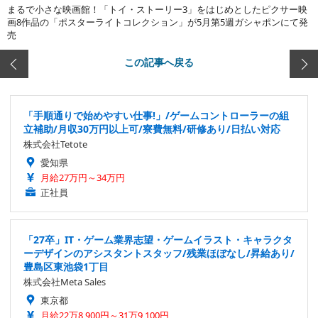
まるで小さな映画館！「トイ・ストーリー3」をはじめとしたピクサー映
画8作品の「ポスターライトコレクション」が5月第5週ガシャポンにて発
売
この記事へ戻る
「手順通りで始めやすい仕事!」/ゲームコントローラーの組
立補助/月収30万円以上可/寮費無料/研修あり/日払い対応
株式会社Tetote
愛知県
月給27万円～34万円
正社員
「27卒」IT・ゲーム業界志望・ゲームイラスト・キャラクタ
ーデザインのアシスタントスタッフ/残業ほぼなし/昇給あり/
豊島区東池袋1丁目
株式会社Meta Sales
東京都
月給22万8,900円～31万9,100円