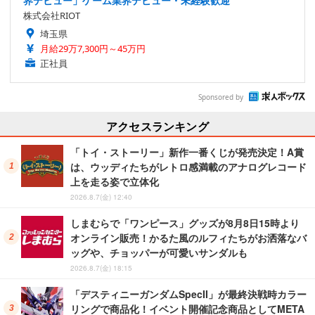
界デビュー」ゲーム業界デビュー・未経験歓迎
株式会社RIOT
埼玉県
月給29万7,300円～45万円
正社員
Sponsored by
アクセスランキング
「トイ・ストーリー」新作一番くじが発売決定！A賞
は、ウッディたちがレトロ感満載のアナログレコード
上を走る姿で立体化
2026.8.7(金) 12:40
しまむらで「ワンピース」グッズが8月8日15時より
オンライン販売！かるた風のルフィたちがお洒落なバ
ッグや、チョッパーが可愛いサンダルも
2026.8.7(金) 18:15
「デスティニーガンダムSpecII」が最終決戦時カラー
リングで商品化！イベント開催記念商品としてMETA