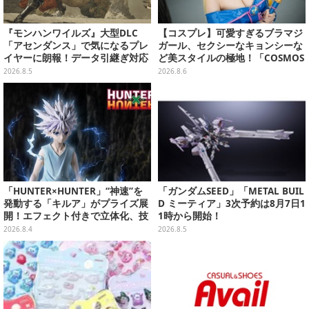
『モンハンワイルズ』大型DLC
【コスプレ】可愛すぎるブラマジ
「アセンダンス」で気になるプレ
ガール、セクシーなキョンシーな
イヤーに朗報！データ引継ぎ対応
ど美スタイルの極地！「COSMOS
の「序盤体験版」が本日8月5日配
創作攝影展」台湾美女レイヤーま
2026.8.5
2026.8.6
信
とめ【写真26枚】
「HUNTER×HUNTER」“神速”を
「ガンダムSEED」「METAL BUIL
発動する「キルア」がプライズ展
D ミーティア」3次予約は8月7日1
開！エフェクト付きで立体化、技
1時から開始！
名アクリルパネル付き
2026.8.4
2026.8.5