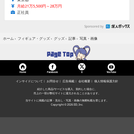
月給21万5,500円～28万円
正社員
Sponsored by
写真・画像
ホーム
›
フィギュア・グッズ
›
グッズ
›
記事
›
Home
Facebook
YouTube
X
インサイドについて
お問合せ
広告掲載
会社概要
個人情報保護方針
紹介した商品/サービスを購入、契約した場合に、
売上の一部が弊社サイトに還元されることがあります。
当サイトに掲載の記事・見出し・写真・画像の無断転載を禁じます。
Copyright © 2026 IID, Inc.