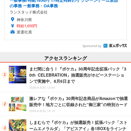
一般事務/時給1650円 17時定時終わり クレーンゲーム景品
の事務 一般事務・OA事務
ランスタッド株式会社
神奈川県
時給1,650円
派遣社員
Sponsored by
アクセスランキング
まだ間に合う！『ポケカ』30周年記念拡張パック「3
0th CELEBRATION」抽選販売がホビーステーショ
ンで実施中、8月6日まで
2026.8.6(木) 12:00
激レアな『ポケカ』30周年記念商品がAmazonで抽選
販売中！地方ごとに収録された“御三家”の特別カード
2026.8.6(木) 14:15
しまむらで『ポケカ』が抽選販売！拡張パック「スト
ームエメラルダ」「アビスアイ」各1BOXをラインナ