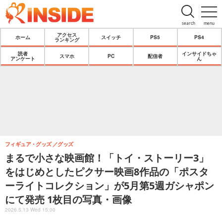
search
menu
アクセス
ホーム
スイッチ
PS5
PS4
ランキング
読者
インサイドちゃ
スマホ
PC
配信者
アンケート
ん
フィギュア・グッズ
グッズ
まるで小さな映画館！「トイ・ストーリー3」
をはじめとしたピクサー映画8作品の「ポスタ
ーライトコレクション」が5月第5週ガシャポン
にて発売 1枚目の写真・画像
2026.5.13 Wed 15:00