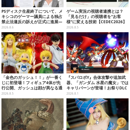
PSディスク生産終了について、メ
ゲーム実況の視聴者連携とは？
キシコのゲーマー議員による独占
「見るだけ」の視聴者を"お客
禁止法違反の訴えが正式に進展―
様"に変える技術【CEDEC2026】
「テクノロジーは自由を拡大する
2026.8.6
2026.8.5
ために役立つべき」
「金色のガッシュ！！」が一番く
『スパロボY』合体攻撃や追加武
じに初登場！フィギュア4体が先
器、「ガンダム 水星の魔女」では
行公開、ガッシュは顔が異なる通
キャリバーンが登場！お祭りDLC
常/ザケルver.の2種
「アニバーサリーエキスパンショ
2026.8.5
2026.8.1
ンパック」8月5日配信