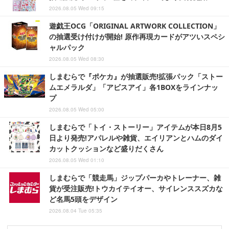
2026.08.05 Wed 09:15
遊戯王OCG「ORIGINAL ARTWORK COLLECTION」
の抽選受け付けが開始! 原作再現カードがアツいスペシ
ャルパック
2026.08.05 Wed 08:30
しまむらで『ポケカ』が抽選販売!拡張パック「ストー
ムエメラルダ」「アビスアイ」各1BOXをラインナッ
プ
2026.08.05 Wed 05:00
しまむらで「トイ・ストーリー」アイテムが本日8月5
日より発売!アパレルや雑貨、エイリアンとハムのダイ
カットクッションなど盛りだくさん
2026.08.05 Wed 01:10
しまむらで「競走馬」ジップパーカやトレーナー、雑
貨が受注販売!トウカイテイオー、サイレンススズカな
ど名馬5頭をデザイン
2026.08.04 Tue 05:35