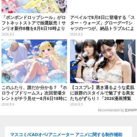
「ボンボンドロップシール」がロ
アベイルで8月8日に登場する「ス
フトネットストアで抽選販売！サ
ター・ウォーズ」グローグーTシ
ンリオ新作8種を8月6日10時より
ャツの一つが、納品トラブルによ
受付開始
り販売日変更へ
2026.8.5
2026.8.5
このふたり、誰だか分かる？ 『ホ
【コスプレ】透き通るような柔肌
ロライブドリームス』次回登場タ
に抜群のスタイルで魅了する美女
レントがチラ見せー8月6日18時に
たちがずらり！「2026漫画博覧
詳細が公開
会」美麗コンパニオンまとめ【画
2026.8.6
2026.8.5
像39枚】
Recommended by
マスコミ/CADオペ/アニメーター アニメに関する制作補助