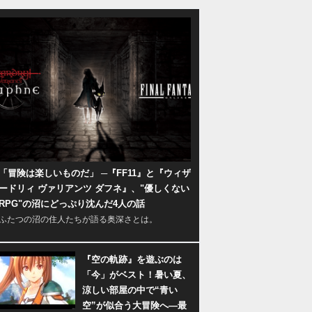
「冒険は楽しいものだ」 ─『FF11』と『ウィザ
ードリィ ヴァリアンツ ダフネ』、"優しくない
RPG"の沼にどっぷり沈んだ4人の話
ふたつの沼の住人たちが語る奥深さとは。
『空の軌跡』を遊ぶのは
「今」がベスト！暑い夏、
涼しい部屋の中で“青い
空”が似合う大冒険へ―最