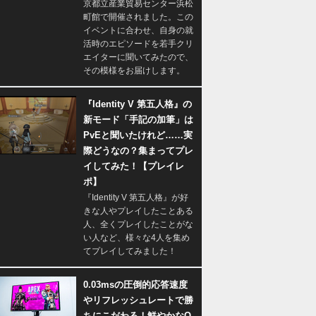
京都立産業貿易センター浜松
町館で開催されました。この
イベントに合わせ、自身の就
活時のエピソードを若手クリ
エイターに聞いてみたので、
その模様をお届けします。
『Identity V 第五人格』の
新モード「手記の加筆」は
PvEと聞いたけれど……実
際どうなの？集まってプレ
イしてみた！【プレイレ
ポ】
『Identity V 第五人格』が好
きな人やプレイしたことある
人、全くプレイしたことがな
い人など、様々な4人を集め
てプレイしてみました！
0.03msの圧倒的応答速度
やリフレッシュレートで勝
ちにこだわる！鮮やかなQ