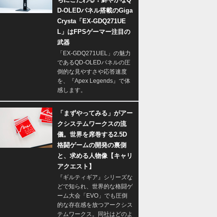
D-OLEDパネル搭載のGiga
Crysta「EX-GDQ271UE
L」はFPSゲーマー注目の
武器
「EX-GDQ271UEL」の魅力
であるQD-OLEDパネルの圧
倒的な見やすさや応答速度
を、『Apex Legends』で体
感します。
「まずやってみる」がアー
クシステムワークスの流
儀。世界を席巻する2.5D
格闘ゲームの開発の裏側
と、求める人物像【キャリ
アクエスト】
『ギルティギア』シリーズな
どで知られ、世界的な格闘ゲ
ーム大会「EVO」でも圧倒
的な存在感を放つアークシス
テムワークス。同社はどのよ