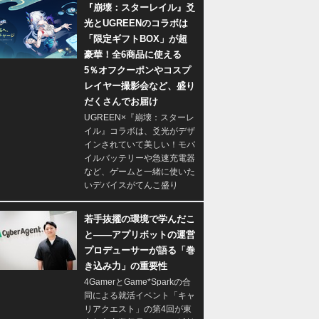
『崩壊：スターレイル』爻
光とUGREENのコラボは
「限定ギフトBOX」が超
豪華！全6商品に使える
5％オフクーポンやコスプ
レイヤー撮影会など、盛り
だくさんでお届け
UGREEN×『崩壊：スターレ
イル』コラボは、爻光がデザ
インされていて美しい！モバ
イルバッテリーや急速充電器
など、ゲームと一緒に使いた
いデバイスがてんこ盛り
若手抜擢の環境で学んだこ
と――アプリボットの運営
プロデューサーが語る「巻
き込み力」の重要性
4GamerとGame*Sparkの合
同による就活イベント「キャ
リアクエスト」の第4回が東