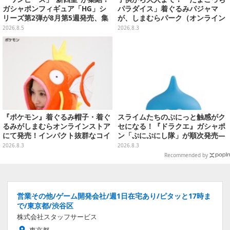
ガシャポンフィギュア「HG」シ
パラダイス」着ぐるみパジャマ
リーズ第2弾が8月第5週発売、集
が、しまむらパーク（オンライン
めて並べたくなるクオリティ
ストア）にて受注生産
2026.8.5
2026.8.3
『ポケモン』着ぐるみ帽子・着ぐ
スライムたちのぷにっと触感がク
るみがしまむらオンラインストア
セになる！『ドラクエ』ガシャポ
にて発売！インパクト抜群なコイ
ン「ぷにぷにし隊」が順次発売―
キング、翼付きリザードンなど
全4種ではぐれメタルは固め
2026.8.3
2026.8.3
Recommended by
営業その他/ゲーム開発会社/週1日在宅あり/ピタッと17時ま
で/東京都/渋谷区
株式会社スタッフサービス