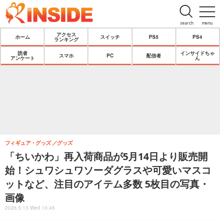
search
menu
アクセス
ホーム
スイッチ
PS5
PS4
ランキング
読者
インサイドちゃ
スマホ
PC
配信者
アンケート
ん
フィギュア・グッズ
グッズ
「ちいかわ」再入荷商品が5月14日より販売開
始！シュワシュワソーダグラスや可愛いマスコ
ットなど、注目のアイテム多数 5枚目の写真・
画像
2026.5.13 Wed 10:45