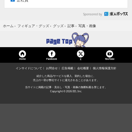
正社員
Sponsored by
写真・画像
ホーム
›
フィギュア・グッズ
›
グッズ
›
記事
›
Home
Facebook
YouTube
X
インサイドについて
お問合せ
広告掲載
会社概要
個人情報保護方針
紹介した商品/サービスを購入、契約した場合に、
売上の一部が弊社サイトに還元されることがあります。
当サイトに掲載の記事・見出し・写真・画像の無断転載を禁じます。
Copyright © 2026 IID, Inc.