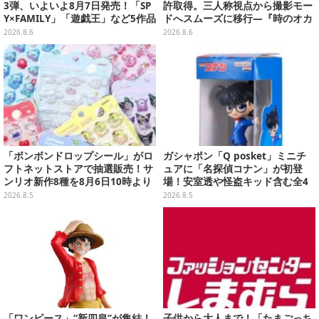
3弾、いよいよ8月7日発売！「SP
許取得。三人称視点から撮影モー
Y×FAMILY」「遊戯王」など5作品
ドへスムーズに移行―『時のオカ
をデザイン
リナ』リメイク版との関連を推測
2026.8.6
2026.8.6
する声も
「ボンボンドロップシール」がロ
ガシャポン「Q posket」ミニチ
フトネットストアで抽選販売！サ
ュアに「名探偵コナン」が初登
ンリオ新作8種を8月6日10時より
場！安室透や怪盗キッド含む全4
受付開始
種、パッケージをもとに裏面まで
2026.8.5
2026.8.5
可愛くデザイン
「ワンピース」“新四皇”が集結！
子供から大人まで！「たまごっち