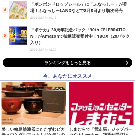
「ボンボンドロップシール」に「ふなっしー」が登
場！ふなっしーLANDなどで8月8日より順次発売
2026.8.6(木) 10:15
『ポケカ』30周年記念パック「30th CELEBRATIO
N」がAmazonで抽選販売受付中！1BOX（20パック
入り）
2026.8.6(木) 12:30
ランキングをもっと見る
今、あなたにオススメ
美しい輪島塗漆器にたたずむピカ
しまむらで「競走馬」ジップパー
チュウとダルマッカ！ポケモンの
カやトレーナー、雑貨が受注販