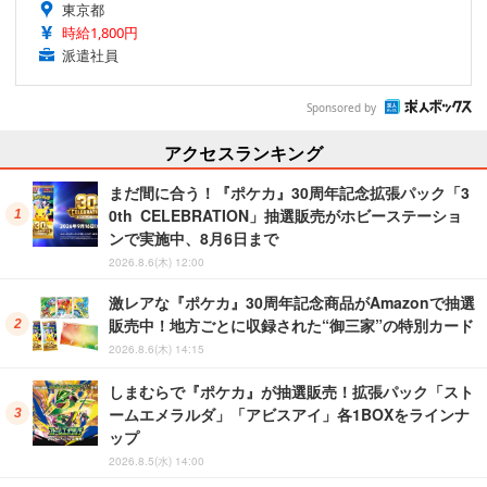
東京都
時給1,800円
派遣社員
Sponsored by
アクセスランキング
まだ間に合う！『ポケカ』30周年記念拡張パック「3
0th CELEBRATION」抽選販売がホビーステーショ
ンで実施中、8月6日まで
2026.8.6(木) 12:00
激レアな『ポケカ』30周年記念商品がAmazonで抽選
販売中！地方ごとに収録された“御三家”の特別カード
2026.8.6(木) 14:15
しまむらで『ポケカ』が抽選販売！拡張パック「スト
ームエメラルダ」「アビスアイ」各1BOXをラインナ
ップ
2026.8.5(水) 14:00