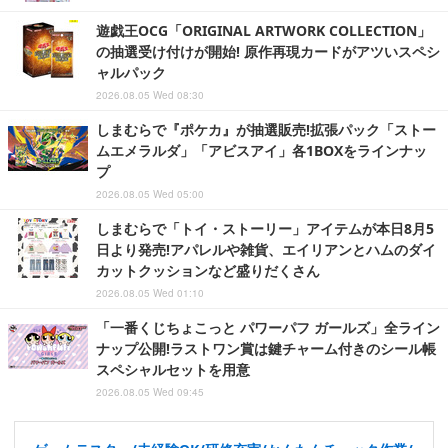
遊戯王OCG「ORIGINAL ARTWORK COLLECTION」
の抽選受け付けが開始! 原作再現カードがアツいスペシ
ャルパック
2026.08.05 Wed 08:30
しまむらで『ポケカ』が抽選販売!拡張パック「ストー
ムエメラルダ」「アビスアイ」各1BOXをラインナッ
プ
2026.08.05 Wed 05:00
しまむらで「トイ・ストーリー」アイテムが本日8月5
日より発売!アパレルや雑貨、エイリアンとハムのダイ
カットクッションなど盛りだくさん
2026.08.05 Wed 01:10
「一番くじちょこっと パワーパフ ガールズ」全ライン
ナップ公開!ラストワン賞は鍵チャーム付きのシール帳
スペシャルセットを用意
2026.08.05 Wed 09:45