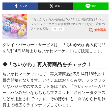
シェア
ポスト
送る
「ちいかわ」再入荷商品が5月14日より販売開始！シュ
ワシュワソーダグラスや可愛いマスコットなど、注目の
アイテム多数
全 7 枚
拡大写真
グレイ・パーカー・サービスは、
「ちいかわ」
再入荷商品
を5月14日18時よりちいかわマーケットにて販売します。
◆「ちいかわ」
再入荷商品をチェック
！
ちいかわマーケットにて、再入荷商品が5月14日18時より
販売開始となります。アイテムはおくるみや、フッサフッ
サなパジャマのマスコットをはじめ、「ちいかわベーカリ
ー」パンみたいなもちもちマスコット、台付ソーダグラス
などが用意されています。そのほかにも、食品から日用雑
貨まで幅広くラインナップしています。