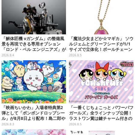
「解体匠機 νガンダム」の整備風
「魔法少女まどか☆マギカ」 ソウ
景を再現できる専用オプション
ルジェムとグリーフシードが1/1
「ロンド・ベル エンジニアズ」が
サイズで立体化！ボールチェーン
抽選販売！応募期間は8月16日23
を外せばフィギュアとして飾れる
2026.8.4
2026.8.5
時まで
ガシャポン全6種
「映画ちいかわ」入場者特典第2
「一番くじちょこっと パワーパフ
弾として「ボンボンドロップシー
ガールズ」全ラインナップ公開！
ル」が8月8日より配布！島二郎や
ラストワン賞は鍵チャーム付きの
セイレーンはもちろん、人魚のウ
シール帳スペシャルセットを用意
2026.8.3
2026.8.5
ロコまで…