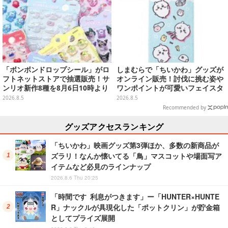
「ボンボンドロップシール」がロ
しまむらで「ちいかわ」グッズが
フトネットストアで抽選販売！サ
オンライン販売！討伐に挑む姿や
ンリオ新作8種を8月6日10時より
ワンポイントが可愛いフェイスタ
受付開始
オル、バスマットなど全14種
2026.8.5
2026.8.5
Recommended by
グッズアクセスランキング
「ちいかわ」映画グッズ第3弾ほか、多数の新商品が
ズラリ！なんか懐いてる「鳥」マスコットや場面写ア
イテムなど必見のラインナップ
2026.8.6 Thu 20:25
「時間です 利息がつきます」ー「HUNTER×HUNTE
R」ナックルが具現化した「ポットクリン」が貯金箱
としてプライズ展開