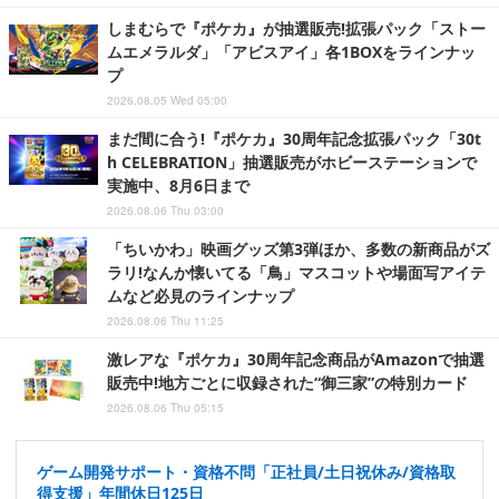
しまむらで『ポケカ』が抽選販売!拡張パック「ストー
ムエメラルダ」「アビスアイ」各1BOXをラインナッ
プ
2026.08.05 Wed 05:00
まだ間に合う!『ポケカ』30周年記念拡張パック「30t
h CELEBRATION」抽選販売がホビーステーションで
実施中、8月6日まで
2026.08.06 Thu 03:00
「ちいかわ」映画グッズ第3弾ほか、多数の新商品がズ
ラリ!なんか懐いてる「鳥」マスコットや場面写アイテ
ムなど必見のラインナップ
2026.08.06 Thu 11:25
激レアな『ポケカ』30周年記念商品がAmazonで抽選
販売中!地方ごとに収録された“御三家”の特別カード
2026.08.06 Thu 05:15
ゲーム開発サポート・資格不問「正社員/土日祝休み/資格取
得支援」年間休日125日