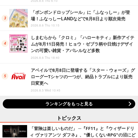
2026.8.6 Thu 6:10
「ボンボンドロップシール」に「ふなっしー」が登
場！ふなっしーLANDなどで8月8日より順次発売
2026.8.6 Thu 10:15
しまむらから「クロミ」「ハローキティ」新作アイテ
ムが8月11日発売！ヒョウ・ゼブラ柄や日焼けデザイ
ンの可愛い雑貨・アパレルなど多数
2026.8.6 Thu 18:40
アベイルで8月8日に登場する「スター・ウォーズ」グ
ローグーTシャツの一つが、納品トラブルにより販売
日変更へ
2026.8.5 Wed 10:45
ランキングをもっと見る
トピックス
「冒険は楽しいものだ」 ─『FF11』と『ウィザードリ
ィ ヴァリアンツ ダフネ』、"優しくないRPG"の沼にど