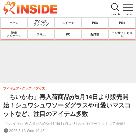
search
menu
アクセス
ホーム
スイッチ
PS5
PS4
ランキング
読者
インサイドちゃ
スマホ
PC
配信者
アンケート
ん
フィギュア・グッズ
グッズ
「ちいかわ」再入荷商品が5月14日より販売開
始！シュワシュワソーダグラスや可愛いマスコ
ットなど、注目のアイテム多数
「ちいかわ」再入荷商品が5月14日18時よりちいかわマーケットにて販売！
2026.5.13 Wed 10:45