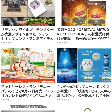
『モンハンワイルズ』モンスター
遊戯王OCG「ORIGINAL ARTWO
が大胆デザインされたTシャツ
RK COLLECTION」の抽選受け付
も！カプコンストアに新アイテム
けが開始！ 原作再現カードがアツ
が続々登場
いスペシャルパック
2026.8.7
2026.8.5
ファミリーレストラン「デニー
ちいかわのポップコーンボックス
ズ」のくじが8月22日発売！“アメ
が可愛い！「映画ちいかわ 人魚の
リカンレトロデザイン”のエナメ
島のひみつ」公開記念として全国
ルバッグやTシャツなど、日常使
劇場で販売決定、セイレーンドリ
2026.8.4
2026.7.21
いできるグッズを用意
ンクカップホルダーも