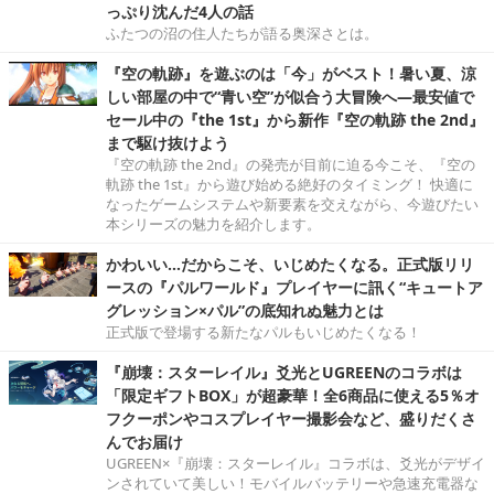
っぷり沈んだ4人の話
ふたつの沼の住人たちが語る奥深さとは。
『空の軌跡』を遊ぶのは「今」がベスト！暑い夏、涼
しい部屋の中で“青い空”が似合う大冒険へ―最安値で
セール中の『the 1st』から新作『空の軌跡 the 2nd』
まで駆け抜けよう
『空の軌跡 the 2nd』の発売が目前に迫る今こそ、『空の
軌跡 the 1st』から遊び始める絶好のタイミング！ 快適に
なったゲームシステムや新要素を交えながら、今遊びたい
本シリーズの魅力を紹介します。
かわいい…だからこそ、いじめたくなる。正式版リリ
ースの『パルワールド』プレイヤーに訊く“キュートア
グレッション×パル”の底知れぬ魅力とは
正式版で登場する新たなパルもいじめたくなる！
『崩壊：スターレイル』爻光とUGREENのコラボは
「限定ギフトBOX」が超豪華！全6商品に使える5％オ
フクーポンやコスプレイヤー撮影会など、盛りだくさ
んでお届け
UGREEN×『崩壊：スターレイル』コラボは、爻光がデザイ
ンされていて美しい！モバイルバッテリーや急速充電器な