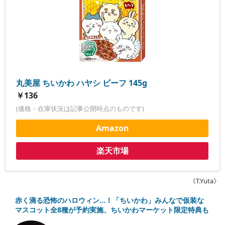
丸美屋 ちいかわ ハヤシ ビーフ 145g
￥136
(価格・在庫状況は記事公開時点のものです)
Amazon
楽天市場
《T.Yuta》
赤く滴る恐怖のハロウィン…！「ちいかわ」みんなで仮装な
マスコット全8種が予約実施、ちいかわマーケット限定特典も