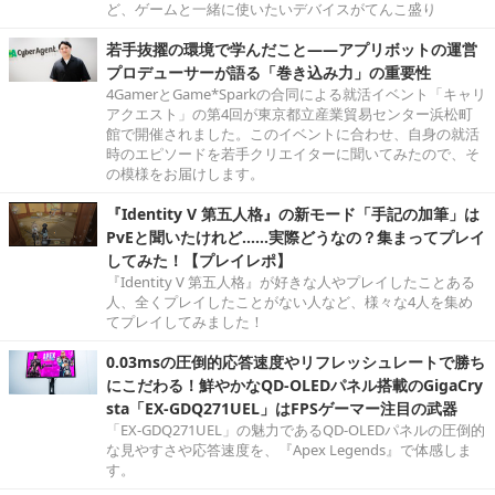
ど、ゲームと一緒に使いたいデバイスがてんこ盛り
若手抜擢の環境で学んだこと――アプリボットの運営
プロデューサーが語る「巻き込み力」の重要性
4GamerとGame*Sparkの合同による就活イベント「キャリ
アクエスト」の第4回が東京都立産業貿易センター浜松町
館で開催されました。このイベントに合わせ、自身の就活
時のエピソードを若手クリエイターに聞いてみたので、そ
の模様をお届けします。
『Identity V 第五人格』の新モード「手記の加筆」は
PvEと聞いたけれど……実際どうなの？集まってプレイ
してみた！【プレイレポ】
『Identity V 第五人格』が好きな人やプレイしたことある
人、全くプレイしたことがない人など、様々な4人を集め
てプレイしてみました！
0.03msの圧倒的応答速度やリフレッシュレートで勝ち
にこだわる！鮮やかなQD-OLEDパネル搭載のGigaCry
sta「EX-GDQ271UEL」はFPSゲーマー注目の武器
「EX-GDQ271UEL」の魅力であるQD-OLEDパネルの圧倒的
な見やすさや応答速度を、『Apex Legends』で体感しま
す。