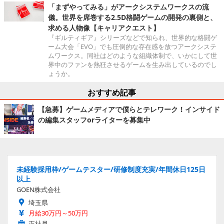
「まずやってみる」がアークシステムワークスの流
儀。世界を席巻する2.5D格闘ゲームの開発の裏側と、
求める人物像【キャリアクエスト】
『ギルティギア』シリーズなどで知られ、世界的な格闘ゲ
ーム大会「EVO」でも圧倒的な存在感を放つアークシステ
ムワークス。同社はどのような組織体制で、いかにして世
界中のファンを熱狂させるゲームを生み出しているのでし
ょうか。
おすすめ記事
【急募】ゲームメディアで僕らとテレワーク！インサイド
の編集スタッフorライターを募集中
未経験採用枠/ゲームテスター/研修制度充実/年間休日125日
以上
GOEN株式会社
埼玉県
月給30万円～50万円
正社員