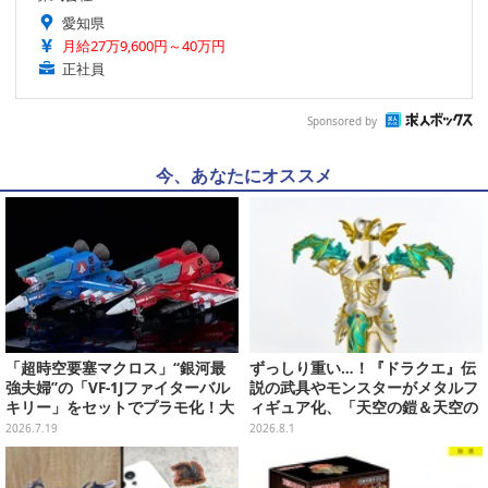
愛知県
月給27万9,600円～40万円
正社員
Sponsored by
今、あなたにオススメ
「超時空要塞マクロス」“銀河最
ずっしり重い…！『ドラクエ』伝
強夫婦”の「VF-1Jファイターバル
説の武具やモンスターがメタルフ
キリー」をセットでプラモ化！大
ィギュア化、「天空の鎧＆天空の
気圏外仕様パイロットスーツフィ
兜」など全7種類
2026.7.19
2026.8.1
ギュアなど付属