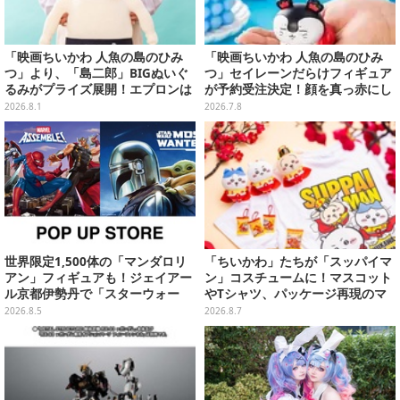
「映画ちいかわ 人魚の島のひみ
「映画ちいかわ 人魚の島のひみ
つ」より、「島二郎」BIGぬいぐ
つ」セイレーンだらけフィギュア
るみがプライズ展開！エプロンは
が予約受注決定！顔を真っ赤にし
ポケット付き
て口を塞ぐ姿など全6種
2026.8.1
2026.7.8
世界限定1,500体の「マンダロリ
「ちいかわ」たちが「スッパイマ
アン」フィギュアも！ジェイアー
ン」コスチュームに！マスコット
ル京都伊勢丹で「スターウォー
やTシャツ、パッケージ再現のマ
ズ」&「マーベル」ポップアップ
グネットなど全5アイテム
2026.8.5
2026.8.7
ストア開催