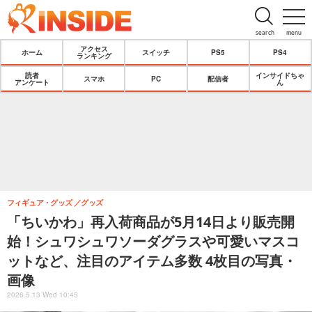
search
menu
アクセス
ホーム
スイッチ
PS5
PS4
ランキング
読者
インサイドちゃ
スマホ
PC
配信者
アンケート
ん
フィギュア・グッズ
グッズ
「ちいかわ」再入荷商品が5月14日より販売開
始！シュワシュワソーダグラスや可愛いマスコ
ットなど、注目のアイテム多数 4枚目の写真・
画像
2026.5.13 Wed 10:45