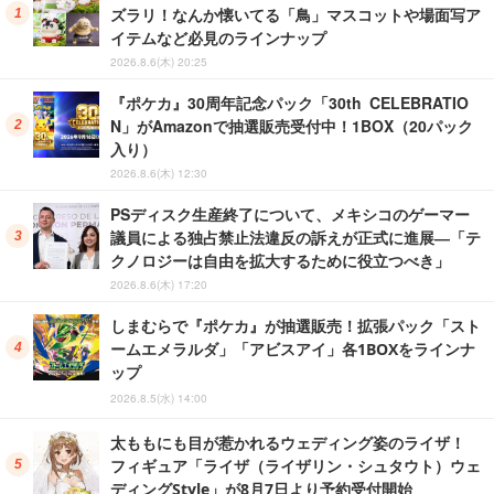
ズラリ！なんか懐いてる「鳥」マスコットや場面写ア
イテムなど必見のラインナップ
2026.8.6(木) 20:25
『ポケカ』30周年記念パック「30th CELEBRATIO
N」がAmazonで抽選販売受付中！1BOX（20パック
入り）
2026.8.6(木) 12:30
PSディスク生産終了について、メキシコのゲーマー
議員による独占禁止法違反の訴えが正式に進展―「テ
クノロジーは自由を拡大するために役立つべき」
2026.8.6(木) 17:20
しまむらで『ポケカ』が抽選販売！拡張パック「スト
ームエメラルダ」「アビスアイ」各1BOXをラインナ
ップ
2026.8.5(水) 14:00
太ももにも目が惹かれるウェディング姿のライザ！
フィギュア「ライザ（ライザリン・シュタウト）ウェ
ディングStyle」が8月7日より予約受付開始