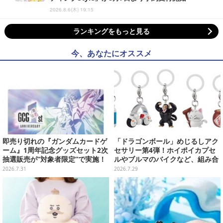
2026.8.6(木) 19:15
ランキングをもっと見る
今、あなたにオススメ
即売り切れの『ガンダムカードゲ
「ドラゴンボール」めじるしアク
ーム』1周年記念グッズセット2次
セサリー第4弾！ホイポイカプセ
抽選販売が“対象者限定”で実施！
ルやブルマのバイクなど、組み合
プレバン全会員向け3次抽選も
わせても楽しい全5種
2026.7.31
2026.7.29