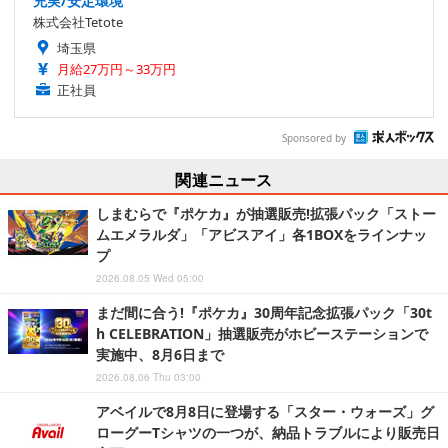
充実/安定環境
株式会社Tetote
埼玉県
月給27万円～33万円
正社員
Sponsored by
関連ニュース
しまむらで『ポケカ』が抽選販売!拡張パック「ストー
ムエメラルダ」「アビスアイ」各1BOXをラインナッ
プ
2026.08.05 Wed 05:00
まだ間に合う!『ポケカ』30周年記念拡張パック「30t
h CELEBRATION」抽選販売がホビーステーションで
実施中、8月6日まで
2026.08.06 Thu 03:00
アベイルで8月8日に登場する「スター・ウォーズ」グ
ローグーTシャツの一つが、納品トラブルにより販売日