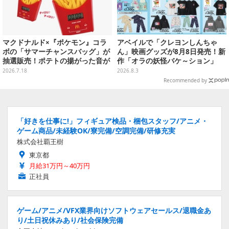
マクドナルド×『ポケモン』コラ
アベイルで「クレヨンしんちゃ
ボの「サマーチャンスバッグ」が
ん」映画グッズが8月8日発売！新
抽選販売！ポテトの揚がった音が
作「オラの妖怪バケ～ション」
流れる「とびだすピカチュウ ポテ
や、「ヘンダーランド」「暗黒タ
2026.7.18
2026.8.3
トタイマー」など当たる
マタマ」などをフィーチャー
Recommended by
「好きを仕事に!」フィギュア検品・梱包スタッフ/アニメ・
ゲーム商品/未経験OK/寮完備/空調完備/研修充実
株式会社覇王樹
東京都
月給31万円～40万円
正社員
ゲーム/アニメ/VFX業界向けソフトウェアセールス/退職金あ
り/土日祝休みあり/社会保険完備