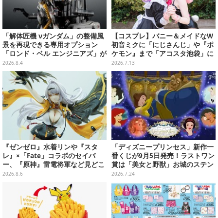
「解体匠機 νガンダム」の整備風
【コスプレ】バニー＆メイドなW
景を再現できる専用オプション
初音ミクに「にじさんじ」や『ポ
「ロンド・ベル エンジニアズ」が
ケモン』まで「アコスタ池袋」に
抽選販売！応募期間は8月16日23
集った美麗レイヤー13選【写真60
2026.8.4
2026.7.13
時まで
枚】
『ゼンゼロ』水着リンや『スタ
「ディズニープリンセス」新作一
レ』×「Fate」コラボのセイバ
番くじが9月5日発売！ラストワン
ー、『原神』雷電将軍など見どこ
賞は「美女と野獣」お城のステン
ろ満載！「ワンフェス」に出展の
ドグラス風ライト
2026.8.6
2026.7.24
「HoYoverse」関連フィギュアを
ご紹介【WF2026】