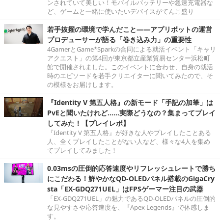
ンされていて美しい！モバイルバッテリーや急速充電器な
ど、ゲームと一緒に使いたいデバイスがてんこ盛り
若手抜擢の環境で学んだこと――アプリボットの運営
プロデューサーが語る「巻き込み力」の重要性
4GamerとGame*Sparkの合同による就活イベント「キャリ
アクエスト」の第4回が東京都立産業貿易センター浜松町
館で開催されました。このイベントに合わせ、自身の就活
時のエピソードを若手クリエイターに聞いてみたので、そ
の模様をお届けします。
『Identity V 第五人格』の新モード「手記の加筆」は
PvEと聞いたけれど……実際どうなの？集まってプレイ
してみた！【プレイレポ】
『Identity V 第五人格』が好きな人やプレイしたことある
人、全くプレイしたことがない人など、様々な4人を集め
てプレイしてみました！
0.03msの圧倒的応答速度やリフレッシュレートで勝ち
にこだわる！鮮やかなQD-OLEDパネル搭載のGigaCry
sta「EX-GDQ271UEL」はFPSゲーマー注目の武器
「EX-GDQ271UEL」の魅力であるQD-OLEDパネルの圧倒的
な見やすさや応答速度を、『Apex Legends』で体感しま
す。