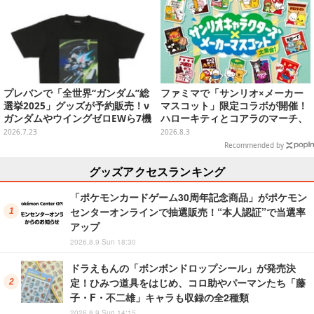
プレバンで「全世界“ガンダム”総
ファミマで「サンリオ×メーカー
選挙2025」グッズが予約販売！ν
マスコット」限定コラボが開催！
ガンダムやウイングゼロEWら7機
ハローキティとコアラのマーチ、
のTシャツ、タペストリーなどを
ハンギョドンと出前坊やなど全26
2026.7.23
2026.8.3
ラインナップ
キャラが夢の共演
Recommended by
グッズアクセスランキング
「ポケモンカードゲーム30周年記念商品」がポケモン
センターオンラインで抽選販売！“本人認証”で当選率
アップ
2026.8.9 Sun 18:30
ドラえもんの「ボンボンドロップシール」が発売決
定！ひみつ道具をはじめ、コロ助やパーマンたち「藤
子・F・不二雄」キャラも収録の全2種類
2026.8.9 Sun 14:15