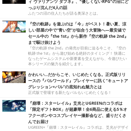
ィ ヴァリアンツ ダフネ』、"優しくないRPG"の沼にど
っぷり沈んだ4人の話
ふたつの沼の住人たちが語る奥深さとは。
『空の軌跡』を遊ぶのは「今」がベスト！暑い夏、涼
しい部屋の中で“青い空”が似合う大冒険へ―最安値で
セール中の『the 1st』から新作『空の軌跡 the 2nd』
まで駆け抜けよう
『空の軌跡 the 2nd』の発売が目前に迫る今こそ、『空の
軌跡 the 1st』から遊び始める絶好のタイミング！ 快適に
なったゲームシステムや新要素を交えながら、今遊びたい
本シリーズの魅力を紹介します。
かわいい…だからこそ、いじめたくなる。正式版リリ
ースの『パルワールド』プレイヤーに訊く“キュートア
グレッション×パル”の底知れぬ魅力とは
正式版で登場する新たなパルもいじめたくなる！
『崩壊：スターレイル』爻光とUGREENのコラボは
「限定ギフトBOX」が超豪華！全6商品に使える5％オ
フクーポンやコスプレイヤー撮影会など、盛りだくさ
んでお届け
UGREEN×『崩壊：スターレイル』コラボは、爻光がデザイ