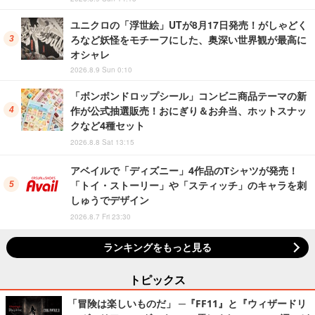
ユニクロの「浮世絵」UTが8月17日発売！がしゃどく
ろなど妖怪をモチーフにした、奥深い世界観が最高に
オシャレ
2026.8.9 Sun 0:10
「ボンボンドロップシール」コンビニ商品テーマの新
作が公式抽選販売！おにぎり＆お弁当、ホットスナッ
クなど4種セット
2026.8.8 Sat 13:15
アベイルで「ディズニー」4作品のTシャツが発売！
「トイ・ストーリー」や「スティッチ」のキャラを刺
しゅうでデザイン
2026.8.7 Fri 23:30
ランキングをもっと見る
トピックス
「冒険は楽しいものだ」 ─『FF11』と『ウィザードリ