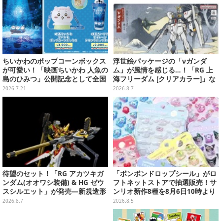
ちいかわのポップコーンボックス
浮世絵パッケージの「νガンダ
が可愛い！「映画ちいかわ 人魚の
ム」が風情を感じる…！「RG 上
島のひみつ」公開記念として全国
海フリーダム [クリアカラー]」な
劇場で販売決定、セイレーンドリ
どガンプラ2商品が8月順次発売
2026.7.21
2026.8.7
ンクカップホルダーも
待望のセット！「RG アカツキガ
「ボンボンドロップシール」がロ
ンダム(オオワシ装備) & HG ゼウ
フトネットストアで抽選販売！サ
スシルエット」が発売―新規造形
ンリオ新作8種を8月6日10時より
の股関節強化パーツも付属
受付開始
2026.8.7
2026.8.5