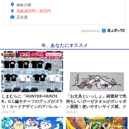
神奈川県
月給28万円～35万円
正社員
Sponsored by
今、あなたにオススメ
しまむらに「HUNTER×HUNTE
「お文具といっしょ」綿素材で気
R」G.I.編モチーフのグッズがズラ
持ちいいガーゼタオルがガシャポ
リ！カードデザインのアパレル・
ン展開！使いやすいサイズ感、ク
雑貨、ゴレイヌの「オレが3人分
ールな和柄や可愛らしいお寿司な
2026.7.29
2026.8.5
になる…」も
ど全4種