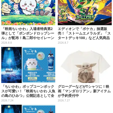
「映画ちいかわ」入場者特典第2
エディオンで「ポケカ」抽選販
弾として「ボンボンドロップシー
売！「ストームエメラルダ」「ス
ル」が配布！島二郎やセイレーン
タートデッキ100」など人気商品
はもちろん、人魚のウロコまで…
が対象
2026.8.8
2026.8.7
「ちいかわ」ポップコーンボック
グローグーなどがTシャツに！映
スが可愛い！「映画ちいかわ 人魚
画「マンダロリアン」新アイテム
の島のひみつ」公開記念として全
が予約受付中
国劇場で販売、セイレーンドリン
2026.7.24
2026.7.27
クカップホルダーも