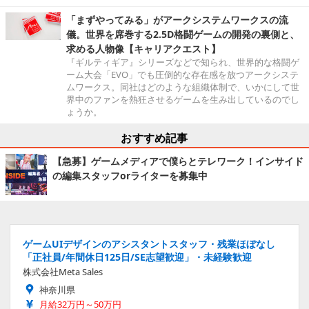
「まずやってみる」がアークシステムワークスの流
儀。世界を席巻する2.5D格闘ゲームの開発の裏側と、
求める人物像【キャリアクエスト】
『ギルティギア』シリーズなどで知られ、世界的な格闘ゲ
ーム大会「EVO」でも圧倒的な存在感を放つアークシステ
ムワークス。同社はどのような組織体制で、いかにして世
界中のファンを熱狂させるゲームを生み出しているのでし
ょうか。
おすすめ記事
【急募】ゲームメディアで僕らとテレワーク！インサイド
の編集スタッフorライターを募集中
ゲームUIデザインのアシスタントスタッフ・残業ほぼなし
「正社員/年間休日125日/SE志望歓迎」・未経験歓迎
株式会社Meta Sales
神奈川県
月給32万円～50万円