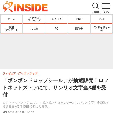
search
menu
アクセス
ホーム
スイッチ
PS5
PS4
ランキング
読者
インサイドちゃ
スマホ
PC
配信者
アンケート
ん
フィギュア・グッズ
グッズ
「ボンボンドロップシール」が抽選販売！ロフ
トネットストアにて、サンリオ文字全8種を受
付
ロフトネットストアにて、「ボンボンドロップシール サンリオ文字」全8種の
抽選販売が5月15日10時より実施！
2026.5.15 Fri 10:00