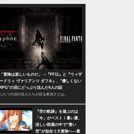
「冒険は楽しいものだ」 ─『FF11』と『ウィザ
ードリィ ヴァリアンツ ダフネ』、"優しくない
RPG"の沼にどっぷり沈んだ4人の話
ふたつの沼の住人たちが語る奥深さとは。
『空の軌跡』を遊ぶのは
「今」がベスト！暑い夏、
涼しい部屋の中で“青い
空”が似合う大冒険へ―最