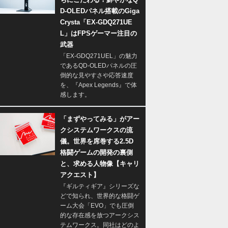
D-OLEDパネル搭載のGiga
Crysta「EX-GDQ271UE
L」はFPSゲーマー注目の
武器
「EX-GDQ271UEL」の魅力
であるQD-OLEDパネルの圧
倒的な見やすさや応答速度
を、『Apex Legends』で体
感します。
「まずやってみる」がアー
クシステムワークスの流
儀。世界を席巻する2.5D
格闘ゲームの開発の裏側
と、求める人物像【キャリ
アクエスト】
『ギルティギア』シリーズな
どで知られ、世界的な格闘ゲ
ーム大会「EVO」でも圧倒
的な存在感を放つアークシス
テムワークス。同社はどのよ