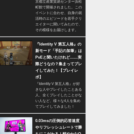
京都立産業貿易センター浜松
町館で開催されました。この
イベントに合わせ、自身の就
活時のエピソードを若手クリ
エイターに聞いてみたので、
その模様をお届けします。
『Identity V 第五人格』の
新モード「手記の加筆」は
PvEと聞いたけれど……実
際どうなの？集まってプレ
イしてみた！【プレイレ
ポ】
『Identity V 第五人格』が好
きな人やプレイしたことある
人、全くプレイしたことがな
い人など、様々な4人を集め
てプレイしてみました！
0.03msの圧倒的応答速度
やリフレッシュレートで勝
ちにこだわる！鮮やかなQ