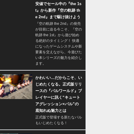
安値でセール中の『the 1s
t』から新作『空の軌跡 th
e 2nd』まで駆け抜けよう
『空の軌跡 the 2nd』の発売
が目前に迫る今こそ、『空の
軌跡 the 1st』から遊び始め
る絶好のタイミング！ 快適
になったゲームシステムや新
要素を交えながら、今遊びた
い本シリーズの魅力を紹介し
ます。
かわいい…だからこそ、い
じめたくなる。正式版リリ
ースの『パルワールド』プ
レイヤーに訊く“キュート
アグレッション×パル”の
底知れぬ魅力とは
正式版で登場する新たなパル
もいじめたくなる！