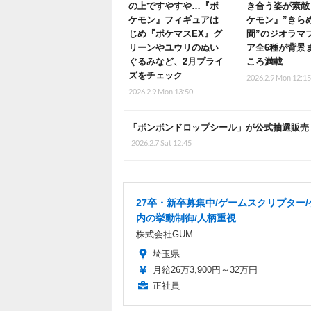
の上ですやすや…『ポ
き合う姿が素敵
ケモン』フィギュアは
ケモン』”きら
じめ『ポケマスEX』グ
間”のジオラマ
リーンやユウリのぬい
ア全6種が背景
ぐるみなど、2月プライ
ころ満載
ズをチェック
2026.2.9 Mon 12:1
2026.2.9 Mon 13:50
「ボンボンドロップシール」が公式抽選販売
2026.2.7 Sat 12:45
27卒・新卒募集中/ゲームスクリプター
内の挙動制御/人柄重視
株式会社GUM
埼玉県
月給26万3,900円～32万円
正社員