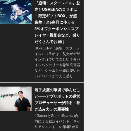
『崩壊：スターレイル』爻
光とUGREENのコラボは
「限定ギフトBOX」が超
豪華！全6商品に使える
5％オフクーポンやコスプ
レイヤー撮影会など、盛り
だくさんでお届け
UGREEN×『崩壊：スターレ
イル』コラボは、爻光がデザ
インされていて美しい！モバ
イルバッテリーや急速充電器
など、ゲームと一緒に使いた
いデバイスがてんこ盛り
若手抜擢の環境で学んだこ
と――アプリボットの運営
プロデューサーが語る「巻
き込み力」の重要性
4GamerとGame*Sparkの合
同による就活イベント「キャ
リアクエスト」の第4回が東