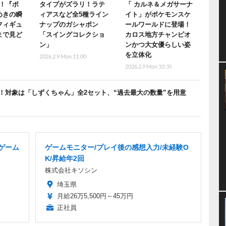
！『ポ
タイプがズラリ！ラテ
「 カルネ＆メガサーナ
めきの瞬
ィアスなど全5種ライン
イト」がポケモンスケ
フィギュ
ナップのガシャポン
ールワールドに登場！
まで見ど
「スイングコレクショ
カロス地方チャンピオ
ン」
ンかつ大女優らしい姿
を立体化
5
2026.2.9 Mon 11:00
2026.2.9 Mon 10:35
！対象は「しずくちゃん」全2セット、“過去最大の数量”を用意
/ゲーム
ゲームモニター/プレイ後の感想入力/未経験O
K/昇給年2回
株式会社キソシン
埼玉県
月給26万5,500円～45万円
正社員