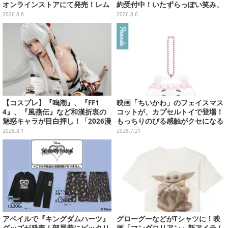
オンラインストアにて発売！レム
約受付中！いたずらっぽい笑み、
＆ラムTシャツなどラインナップ
シルクハット型のステージが華や
2026.8.8
2026.8.6
かさを演出
【コスプレ】『鳴潮』、『FF1
映画「ちいかわ」のフェイスマス
4』、『風燕伝』など和漢折衷の
コットが、カプセルトイで登場！
魅惑キャラが目白押し！「2026漫
もっちりのびる感触がクセになる
画博覧会」美麗レイヤー13選【写
ハチワレ、セイレーンなど全5種
2026.8.1
2026.7.21
真39枚】
アベイルで『キングダムハーツ』
グローグーなどがTシャツに！映