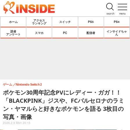
search
menu
アクセス
ホーム
スイッチ
PS5
PS4
ランキング
読者
インサイドちゃ
スマホ
PC
配信者
アンケート
ん
ゲーム
Nintendo Switch 2
ポケモン30周年記念PVにレディー・ガガ！！
「BLACKPINK」ジスや、FCバルセロナのラミ
ン・ヤマルらと好きなポケモンを語る 3枚目の
写真・画像
2026.2.9 Mon 20:15