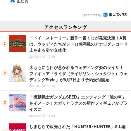
正社員
Sponsored by
アクセスランキング
「トイ・ストーリー」新作一番くじが発売決定！A賞
は、ウッディたちがレトロ感満載のアナログレコード
上を走る姿で立体化
2026.8.7(金) 12:40
太ももにも目が惹かれるウェディング姿のライザ！
フィギュア「ライザ（ライザリン・シュタウト）ウェ
ディングStyle」が8月7日より予約受付開始
2026.8.6(木) 19:15
「機動戦士ガンダムSEED」エンディング「暁の車」
をイメージ！カガリとラクスの新作フィギュアがプラ
イズに
2026.8.7(金) 16:20
しまむらで販売された「HUNTER×HUNTER」G.I.編