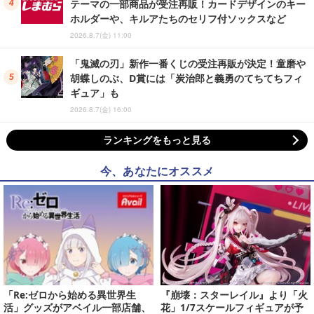
テーマの一部商品が受注再販！カードデザインのキー
ホルダーや、キルアたちのセリフ付ソックスなど
2026.8.7(金) 11:00
「鬼滅の刃」新作一番くじの受注再販が決定！童磨や
胡蝶しのぶ、D賞には「炭治郎と義勇のてちてちフィ
ギュア」も
2026.8.7(金) 16:00
ランキングをもっと見る
今、あなたにオススメ
「Re:ゼロから始める異世界生
『崩壊：スターレイル』より「火
活」グッズがアベイル一部店舗、
花」1/7スケールフィギュアが予