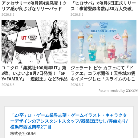
アクセサリーが8月第4週発売！ク
『ヒロサバ』が8月6日正式リリー
リア感が良さげなリリーパッド
ス！事前登録者数は80万人突破、
や、ジェシーなど全5種ラインナ
追加報酬も決定
2026.8.5
2026.8.5
ップ
ユニクロ「集英社100周年UT」第
ジェラート ピケ カフェにて『ド
3弾、いよいよ8月7日発売！「SP
ラクエ』コラボ開催！天空城の雲
Y×FAMILY」「遊戯王」など5作品
をイメージした「スライムのもこ
をデザイン
もこ天空クレープ」などを提供
2026.8.6
2026.8.7
Recommended by
「27卒」IT・ゲーム業界志望・ゲームイラスト・キャラクタ
ーデザインのアシスタントスタッフ/残業ほぼなし/昇給あり/
横浜市西区南幸2丁目
株式会社GUM