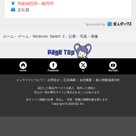
月給34万円～80万円
正社員
Sponsored by
写真・画像
ホーム
›
ゲーム
›
Nintendo Switch 2
›
記事
›
Home
Facebook
YouTube
X
インサイドについて
お問合せ
広告掲載
会社概要
個人情報保護方針
紹介した商品/サービスを購入、契約した場合に、
売上の一部が弊社サイトに還元されることがあります。
当サイトに掲載の記事・見出し・写真・画像の無断転載を禁じます。
Copyright © 2026 IID, Inc.