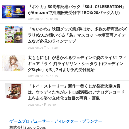
『ポケカ』30周年記念パック「30th CELEBRATION」
がAmazonで抽選販売受付中!1BOX(20パック入り)
2026.08.06 Thu 03:30
「ちいかわ」映画グッズ第3弾ほか、多数の新商品がズ
ラリ!なんか懐いてる「鳥」マスコットや場面写アイテ
ムなど必見のラインナップ
2026.08.06 Thu 11:25
太ももにも目が惹かれるウェディング姿のライザ! フィ
ギュア「ライザ(ライザリン・シュタウト)ウェディン
グStyle」が8月7日より予約受付開始
2026.08.06 Thu 10:15
「トイ・ストーリー」新作一番くじが発売決定!A賞
は、ウッディたちがレトロ感満載のアナログレコード
上を走る姿で立体化 2枚目の写真・画像
2026.08.07 Fri 03:40
ゲームプロデューサー・ディレクター・プランナー
株式会社Studio Oops