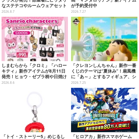
グッズが発売！部屋着にピッタリ
画「マンダロリアン」新アイテム
なステテコやルームウェアセット
が予約受付中
2026.8.7
2026.7.27
しまむらから「クロミ」「ハロー
「クレヨンしんちゃん」新作一番
キティ」新作アイテムが8月11日
くじのテーマは“夏休み”！扇風機
発売！ヒョウ・ゼブラ柄や日焼け
に「あ～」とするフィギュア、シ
デザインの可愛い雑貨・アパレル
ロのボウル皿など楽しいラインナ
2026.8.6
2026.7.25
など多数
ップ
「トイ・ストーリー5」めじるし
「ヒロアカ」新作スマホゲーム