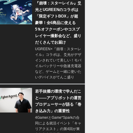
『崩壊：スターレイル』爻
光とUGREENのコラボは
「限定ギフトBOX」が超
豪華！全6商品に使える
5％オフクーポンやコスプ
レイヤー撮影会など、盛り
だくさんでお届け
UGREEN×『崩壊：スターレ
イル』コラボは、爻光がデザ
インされていて美しい！モバ
イルバッテリーや急速充電器
など、ゲームと一緒に使いた
いデバイスがてんこ盛り
若手抜擢の環境で学んだこ
と――アプリボットの運営
プロデューサーが語る「巻
き込み力」の重要性
4GamerとGame*Sparkの合
同による就活イベント「キャ
リアクエスト」の第4回が東