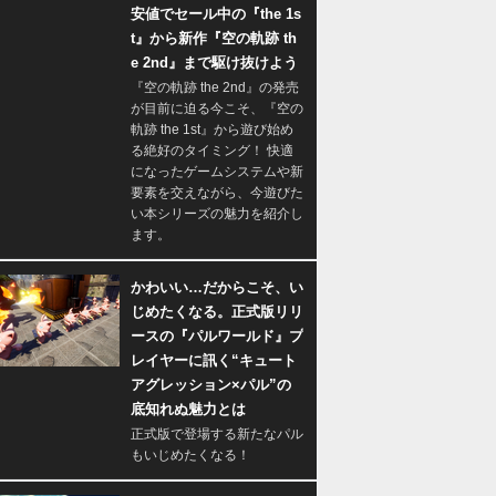
安値でセール中の『the 1s
t』から新作『空の軌跡 th
e 2nd』まで駆け抜けよう
『空の軌跡 the 2nd』の発売
が目前に迫る今こそ、『空の
軌跡 the 1st』から遊び始め
る絶好のタイミング！ 快適
になったゲームシステムや新
要素を交えながら、今遊びた
い本シリーズの魅力を紹介し
ます。
かわいい…だからこそ、い
じめたくなる。正式版リリ
ースの『パルワールド』プ
レイヤーに訊く“キュート
アグレッション×パル”の
底知れぬ魅力とは
正式版で登場する新たなパル
もいじめたくなる！