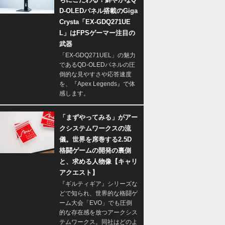
D-OLEDパネル搭載のGiga
Crysta「EX-GDQ271UE
L」はFPSゲーマー注目の
武器
「EX-GDQ271UEL」の魅力
であるQD-OLEDパネルの圧
倒的な見やすさや応答速度
を、『Apex Legends』で体
感します。
「まずやってみる」がアー
クシステムワークスの流
儀。世界を席巻する2.5D
格闘ゲームの開発の裏側
と、求める人物像【キャリ
アクエスト】
『ギルティギア』シリーズな
どで知られ、世界的な格闘ゲ
ーム大会「EVO」でも圧倒
的な存在感を放つアークシス
テムワークス。同社はどのよ