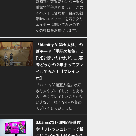
京都立産業貿易センター浜松
町館で開催されました。この
イベントに合わせ、自身の就
活時のエピソードを若手クリ
エイターに聞いてみたので、
その模様をお届けします。
『Identity V 第五人格』の
新モード「手記の加筆」は
PvEと聞いたけれど……実
際どうなの？集まってプレ
イしてみた！【プレイレ
ポ】
『Identity V 第五人格』が好
きな人やプレイしたことある
人、全くプレイしたことがな
い人など、様々な4人を集め
てプレイしてみました！
0.03msの圧倒的応答速度
やリフレッシュレートで勝
ちにこだわる！鮮やかなQ