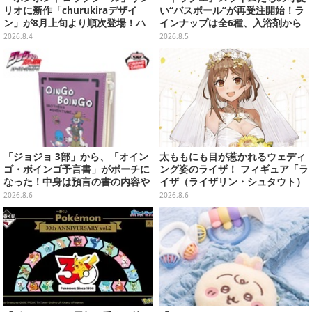
リオに新作「churukiraデザイ
い“バスボール”が再受注開始！ラ
ン」が8月上旬より順次登場！ハ
インナップは全6種、入浴剤から
ローキティ、はぴだんぶいなど全
モンスターのフィギュアが出てく
2026.8.4
2026.8.5
8種類
る
「ジョジョ 3部」から、「オイン
太ももにも目が惹かれるウェディ
ゴ・ボインゴ予言書」がポーチに
ング姿のライザ！ フィギュア「ラ
なった！中身は預言の書の内容や
イザ（ライザリン・シュタウト）
アニメ総柄デザインをプリント
ウェディングStyle」が8月7日よ
2026.8.6
2026.8.6
り予約受付開始