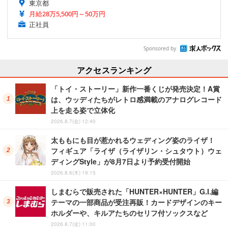
東京都
月給28万5,500円～50万円
正社員
Sponsored by
アクセスランキング
「トイ・ストーリー」新作一番くじが発売決定！A賞
は、ウッディたちがレトロ感満載のアナログレコード
上を走る姿で立体化
2026.8.7(金) 12:40
太ももにも目が惹かれるウェディング姿のライザ！
フィギュア「ライザ（ライザリン・シュタウト）ウェ
ディングStyle」が8月7日より予約受付開始
2026.8.6(木) 19:15
しまむらで販売された「HUNTER×HUNTER」G.I.編
テーマの一部商品が受注再販！カードデザインのキー
ホルダーや、キルアたちのセリフ付ソックスなど
2026.8.7(金) 11:00