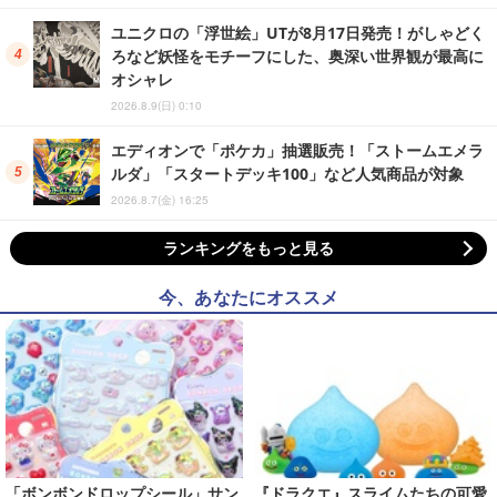
ユニクロの「浮世絵」UTが8月17日発売！がしゃどく
ろなど妖怪をモチーフにした、奥深い世界観が最高に
オシャレ
2026.8.9(日) 0:10
エディオンで「ポケカ」抽選販売！「ストームエメラ
ルダ」「スタートデッキ100」など人気商品が対象
2026.8.7(金) 16:25
ランキングをもっと見る
今、あなたにオススメ
「ボンボンドロップシール」サン
『ドラクエ』スライムたちの可愛