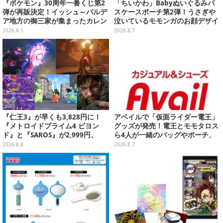
『ポケモン』30周年一番くじ第2
「ちいかわ」Babyぬいぐるみパ
弾が再販決定！イッシュ～パルデ
スケースポーチ第2弾！うさぎや
ア地方の御三家が集まったカレン
泣いているモモンガのお顔デザイ
ダー、ぬいぐるみなど記念グッズ
ン全4種が8月下旬プライズ展開
2026.8.5
2026.8.7
盛りだくさん
『仁王3』が早くも3,828円に！
アベイルで「仮面ライダー電王」
『メトロイドプライム4 ビヨン
グッズが発売！電王とモモタロス
ド』と『SAROS』が2,999円、
ら4人が一緒のバッグやポーチ、
『メタルギアソリッド Δ』は2,49
収納ボックスも
2026.8.8
2026.8.7
9円─ゲオ店舗＆ストアのゲームセ
ールは8月8日から