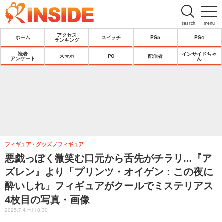
search
menu
アクセス
ホーム
スイッチ
PS5
PS4
ランキング
読者
インサイドちゃ
スマホ
PC
配信者
アンケート
ん
フィギュア・グッズ
フィギュア
悪戯っぽく微笑む口元から舌先がチラリ…『ア
ズレン』より「プリンツ・オイゲン：この夜に
酔いしれ」フィギュアがクールでミステリアス
4枚目の写真・画像
2025.7.4 Fri 18:30