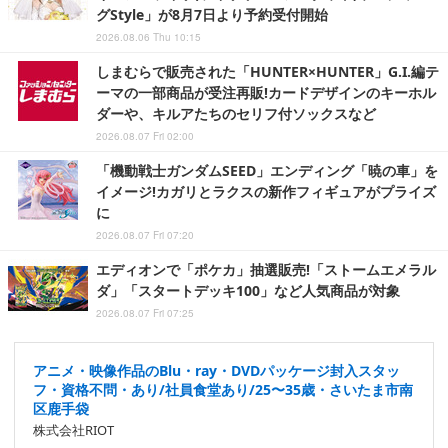
グStyle」が8月7日より予約受付開始
2026.08.06 Thu 10:15
しまむらで販売された「HUNTER×HUNTER」G.I.編テ
ーマの一部商品が受注再販!カードデザインのキーホル
ダーや、キルアたちのセリフ付ソックスなど
2026.08.07 Fri 02:00
「機動戦士ガンダムSEED」エンディング「暁の車」を
イメージ!カガリとラクスの新作フィギュアがプライズ
に
2026.08.07 Fri 07:20
エディオンで「ポケカ」抽選販売!「ストームエメラル
ダ」「スタートデッキ100」など人気商品が対象
2026.08.07 Fri 07:25
アニメ・映像作品のBlu・ray・DVDパッケージ封入スタッ
フ・資格不問・あり/社員食堂あり/25〜35歳・さいたま市南
区鹿手袋
株式会社RIOT