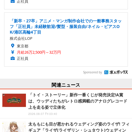
正社員
「新卒・27卒」アニメ・マンガ制作会社での一般事務スタッ
フ「正社員」未経験歓迎/髪型・服装自由/ネイル・ピアスO
K/港区高輪4丁目
株式会社LOP
東京都
月給26万2,500円～32万円
正社員
Sponsored by
関連ニュース
「トイ・ストーリー」新作一番くじが発売決定!A賞
は、ウッディたちがレトロ感満載のアナログレコード
上を走る姿で立体化
2026.08.07 Fri 03:40
太ももにも目が惹かれるウェディング姿のライザ! フィ
ギュア「ライザ(ライザリン・シュタウト)ウェディン