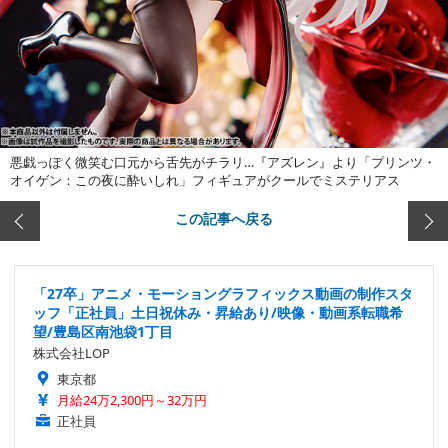
悪戯っぽく微笑む口元から舌先がチラリ…『アズレン』より「プリンツ・
オイゲン：この夜に酔いしれ」フィギュアがクールでミステリアス
この記事へ戻る
「27卒」アニメ・モーショングラフィックス動画の制作スタ
ッフ「正社員」土日祝休み・昇給あり/映像・動画系転職希
望/豊島区南池袋1丁目
株式会社LOP
東京都
月給24万2,300円～32万円
正社員