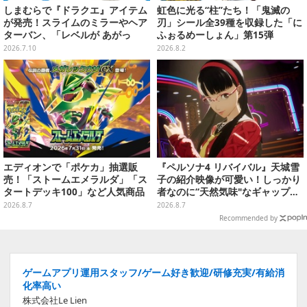
しまむらで『ドラクエ』アイテム
虹色に光る“柱”たち！「鬼滅の
が発売！スライムのミラーやヘア
刃」シール全39種を収録した「に
ターバン、「レベルが あがっ
ふぉるめーしょん」第15弾
た！」アクセサリーなど
2026.7.10
2026.8.2
エディオンで「ポケカ」抽選販
『ペルソナ4 リバイバル』天城雪
売！「ストームエメラルダ」「ス
子の紹介映像が可愛い！しっかり
タートデッキ100」など人気商品
者なのに“天然気味"なギャップ…
が対象
幼馴染・千枝に助けられる姿にも
2026.8.7
2026.8.7
注目
Recommended by
ゲームアプリ運用スタッフ/ゲーム好き歓迎/研修充実/有給消
化率高い
株式会社Le Lien