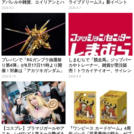
アパレルや雑貨、エイリアンとハ
ライブドリームス』新イベント
ムのダイカットクッションなど盛
「シンクロする夏のスパークル」
2026.8.5
2026.8.7
りだくさん
開幕
プレバンで「RGガンプラ抽選祭
しまむらで「競走馬」ジップパー
り第4弾」が8月17日11時より開
カやトレーナー、雑貨が受注販
催！対象は「アカツキガンダム」
売！トウカイテイオー、サイレン
「ダブルオークアンタ」など全13
ススズカなど名馬をデザイン
2026.8.10
2026.8.8
キット
【コスプレ】ブラマジガールやア
『ワンピース カードゲーム』4周
スカ、レゼなど人気キャラ勢ぞろ
年パック「世界最強の戦士」がプ