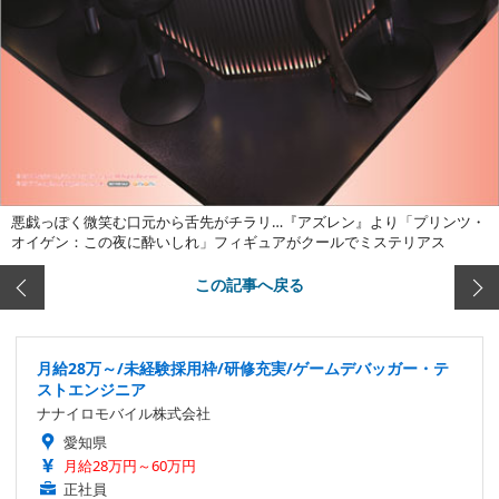
悪戯っぽく微笑む口元から舌先がチラリ…『アズレン』より「プリンツ・
オイゲン：この夜に酔いしれ」フィギュアがクールでミステリアス
この記事へ戻る
月給28万～/未経験採用枠/研修充実/ゲームデバッガー・テ
ストエンジニア
ナナイロモバイル株式会社
愛知県
月給28万円～60万円
正社員