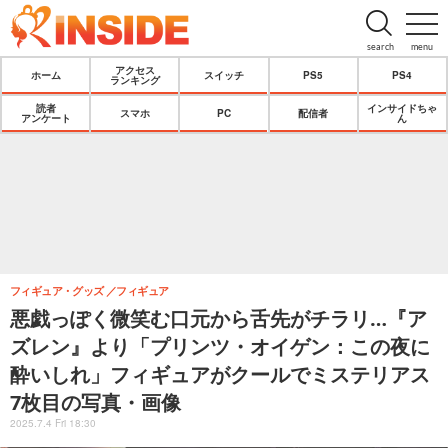
search
menu
アクセス
ホーム
スイッチ
PS5
PS4
ランキング
読者
インサイドちゃ
スマホ
PC
配信者
アンケート
ん
フィギュア・グッズ
フィギュア
悪戯っぽく微笑む口元から舌先がチラリ…『ア
ズレン』より「プリンツ・オイゲン：この夜に
酔いしれ」フィギュアがクールでミステリアス
7枚目の写真・画像
2025.7.4 Fri 18:30