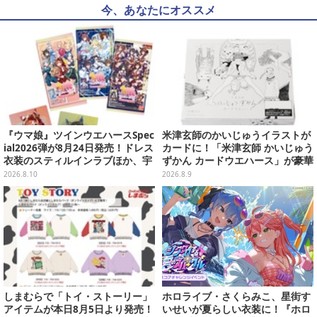
今、あなたにオススメ
『ウマ娘』ツインウエハースSpec
米津玄師のかいじゅうイラストが
ial2026弾が8月24日発売！ドレス
カードに！「米津玄師 かいじゅう
衣装のスティルインラブほか、宇
ずかん カードウエハース」が豪華
宙走娘<コスモピュエラ>など全30
ラインナップ
2026.8.10
2026.8.9
種
しまむらで「トイ・ストーリー」
ホロライブ・さくらみこ、星街す
アイテムが本日8月5日より発売！
いせいが夏らしい衣装に！『ホロ