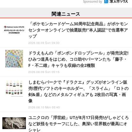
Sponsored by
関連ニュース
「ポケモンカードゲーム30周年記念商品」がポケモン
センターオンラインで抽選販売!“本人認証”で当選率ア
ップ
2026.08.09 Sun 09:30
ドラえもんの「ボンボンドロップシール」が発売決定!
ひみつ道具をはじめ、コロ助やパーマンたち「藤子・
F・不二雄」キャラも収録の全2種類
2026.08.09 Sun 05:15
しまむらパークで『ドラクエ』グッズがオンライン販
売!歴代ソフトのキーホルダー、「スライム」「ロトの
剣&盾」などのメタルフィギュアも 2枚目の写真・画
像
2026.08.10 Mon 05:45
ユニクロの「浮世絵」UTが8月17日発売!がしゃどくろ
など妖怪をモチーフにした、奥深い世界観が最高にオ
シャレ