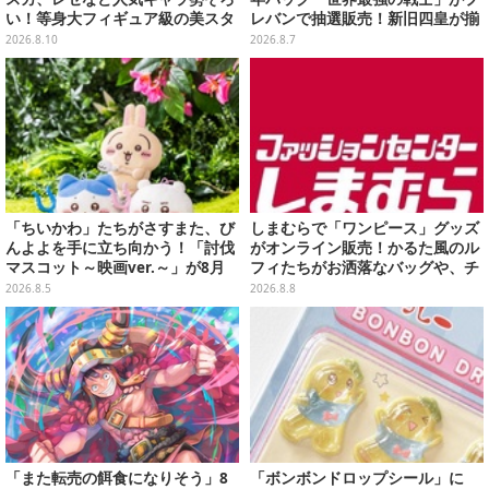
い！等身大フィギュア級の美スタ
レバンで抽選販売！新旧四皇が揃
イルで魅せる台湾美女まとめ【写
い踏み、刃牙作者が描く「カイド
2026.8.10
2026.8.7
真27枚】
ウ」も
「ちいかわ」たちがさすまた、び
しまむらで「ワンピース」グッズ
んよよを手に立ち向かう！「討伐
がオンライン販売！かるた風のル
マスコット～映画ver.～」が8月
フィたちがお洒落なバッグや、チ
中旬より順次展開
ョッパーが可愛いサンダルも
2026.8.5
2026.8.8
「また転売の餌食になりそう」8
「ボンボンドロップシール」に