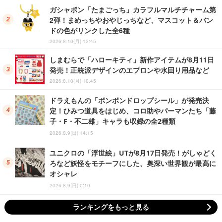
ガシャポン「たまごっち」カラフルマルチチャーム第
2弾！まめっちやおやじっちなど、マスコット＆バン
ドの色がリンクした全6種
2026.8.10(月) 12:45
しまむらで「ハローキティ」新作アイテムが8月11日
発売！正統派デザインのエプロンや水回り用品など
2026.8.10(月) 10:45
ドラえもんの「ボンボンドロップシール」が発売決
定！ひみつ道具をはじめ、コロ助やパーマンたち「藤
子・F・不二雄」キャラも収録の全2種類
2026.8.9(日) 14:15
ユニクロの「浮世絵」UTが8月17日発売！がしゃどく
ろなど妖怪をモチーフにした、奥深い世界観が最高に
オシャレ
2026.8.9(日) 0:10
ランキングをもっと見る