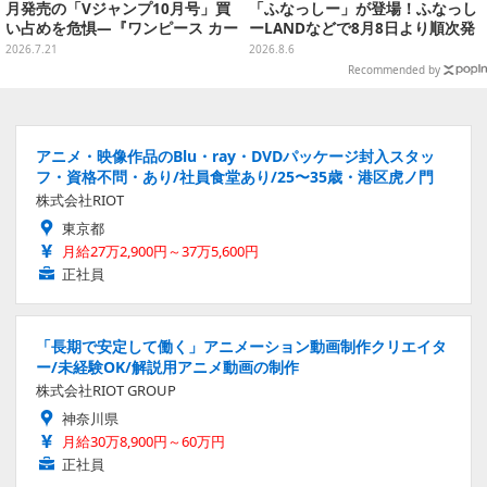
月発売の「Vジャンプ10月号」買
「ふなっしー」が登場！ふなっし
い占めを危惧―『ワンピース カー
ーLANDなどで8月8日より順次発
ド』付録中止もやまぬ不安
売
2026.7.21
2026.8.6
Recommended by
アニメ・映像作品のBlu・ray・DVDパッケージ封入スタッ
フ・資格不問・あり/社員食堂あり/25〜35歳・港区虎ノ門
株式会社RIOT
東京都
月給27万2,900円～37万5,600円
正社員
「長期で安定して働く」アニメーション動画制作クリエイタ
ー/未経験OK/解説用アニメ動画の制作
株式会社RIOT GROUP
神奈川県
月給30万8,900円～60万円
正社員