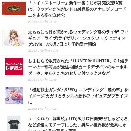
「トイ・ストーリー」新作一番くじが発売決定!A賞
は、ウッディたちがレトロ感満載のアナログレコード
上を走る姿で立体化
2026.08.07 Fri 03:40
太ももにも目が惹かれるウェディング姿のライザ! フィ
ギュア「ライザ(ライザリン・シュタウト)ウェディン
グStyle」が8月7日より予約受付開始
2026.08.06 Thu 10:15
しまむらで販売された「HUNTER×HUNTER」G.I.編テ
ーマの一部商品が受注再販!カードデザインのキーホル
ダーや、キルアたちのセリフ付ソックスなど
2026.08.07 Fri 02:00
「機動戦士ガンダムSEED」エンディング「暁の車」を
イメージ!カガリとラクスの新作フィギュアがプライズ
に
2026.08.07 Fri 07:20
ユニクロの「浮世絵」UTが8月17日発売!がしゃどくろ
など妖怪をモチーフにした、奥深い世界観が最高にオ
シャレ 2枚目の写真・画像