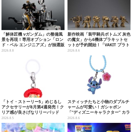
「解体匠機 νガンダム」の整備風
新作映画「装甲騎兵ボトムズ 灰色
景を再現！専用オプション「ロン
の魔女」から6機体プラキットセ
ド・ベル エンジニアズ」が抽選販
ットが予約開始！「VAKIT プラト
売
ーン」第1弾、各部関節可動仕様
2026.8.8
2026.8.6
「トイ・ストーリー5」めじるし
スティッチたちと小物のダブルチ
アクセサリーが8月第4週発売！ク
ャームが可愛い！ガシャポン
リア感が良さげなリリーパッド
「“ディズニーキャラクター” カラ
や、ジェシーなど全5種ラインナ
フルマルチチャーム」が発売
2026.8.5
2026.8.6
ップ