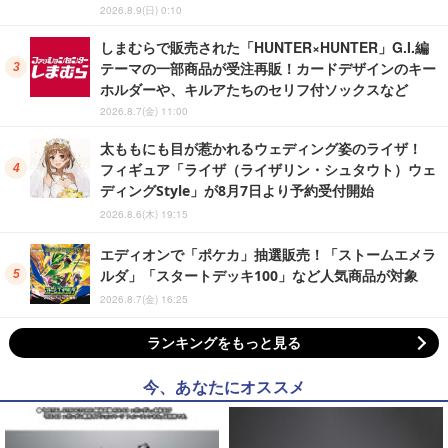
2026.8.9(日) 0:10
しまむらで販売された「HUNTER×HUNTER」G.I.編
テーマの一部商品が受注再販！カードデザインのキー
ホルダーや、キルアたちのセリフ付ソックスなど
2026.8.7(金) 11:00
太ももにも目が惹かれるウェディング姿のライザ！
フィギュア「ライザ（ライザリン・シュタウト）ウェ
ディングStyle」が8月7日より予約受付開始
2026.8.6(木) 19:15
エディオンで「ポケカ」抽選販売！「ストームエメラ
ルダ」「スタートデッキ100」など人気商品が対象
2026.8.7(金) 16:25
ランキングをもっと見る
今、あなたにオススメ