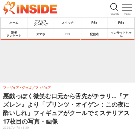
search
menu
アクセス
ホーム
スイッチ
PS5
PS4
ランキング
読者
インサイドちゃ
スマホ
PC
配信者
アンケート
ん
フィギュア・グッズ
フィギュア
悪戯っぽく微笑む口元から舌先がチラリ…『ア
ズレン』より「プリンツ・オイゲン：この夜に
酔いしれ」フィギュアがクールでミステリアス
17枚目の写真・画像
2025.7.4 Fri 18:30