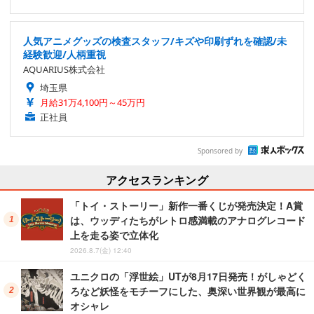
人気アニメグッズの検査スタッフ/キズや印刷ずれを確認/未
経験歓迎/人柄重視
AQUARIUS株式会社
埼玉県
月給31万4,100円～45万円
正社員
Sponsored by
アクセスランキング
「トイ・ストーリー」新作一番くじが発売決定！A賞
は、ウッディたちがレトロ感満載のアナログレコード
上を走る姿で立体化
2026.8.7(金) 12:40
ユニクロの「浮世絵」UTが8月17日発売！がしゃどく
ろなど妖怪をモチーフにした、奥深い世界観が最高に
オシャレ