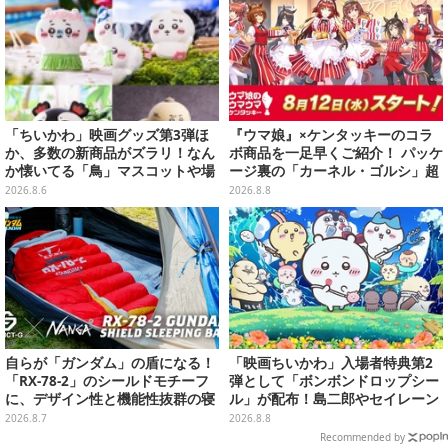
「ちいかわ」映画グッズ第3弾ほ
『ウマ娘』×ケンタッキーのコラ
か、多数の新商品がズラリ！なん
ボ商品を一足早くご紹介！ パッケ
か懐いてる「鳥」マスコットや場
ージ裏の「カーネル・ゴルシ」超
面写アイテムなど必見のラインナ
長文コラボ告知は必見、オリジナ
2026.8.6
2026.8.8
ップ
ル商品はガツンと来るにんにくが
美味しくて「全銀河☆ゴルゴルチ
キン化計画」の一部になる【実物
レポ】
自らが「ガンダム」の盾になる！
「映画ちいかわ」入場者特典第2
「RX-78-2」のシールドモチーフ
弾として「ボンボンドロップシー
に、デザイン性と機能性抜群の寝
ル」が配布！島二郎やセイレーン
袋がプレバンで2次予約
はもちろん、人魚のウロコまで…
2026.8.7
2026.8.8
Recommended by