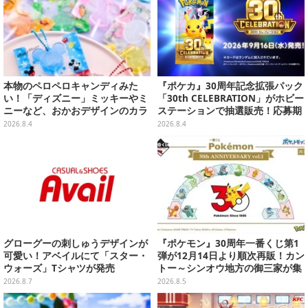
本物のペロペロキャンディみた
『ポケカ』30周年記念拡張パック
い！「ディズニー」ミッキーやミ
「30th CELEBRATION」がホビー
ニーなど、おかおデザインのカラ
ステーションで抽選販売！応募期
フルチャーム全10種が8月31日発
間は8月6日23時59分まで
2026.8.4
2026.8.4
売
グローグーの刺しゅうデザインが
『ポケモン』30周年一番くじ第1
可愛い！アベイルにて「スター・
弾が12月14日より順次再販！カン
ウォーズ」Tシャツが発売
トー～シンオウ地方の御三家が集
まった時計、ぬいぐるみなど記念
2026.8.7
2026.8.5
グッズ盛りだくさん