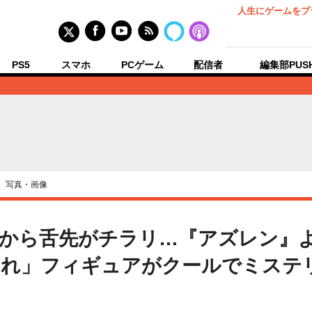
人生にゲームをプ
PS5
スマホ
PCゲーム
配信者
編集部PUS
›
写真・画像
元から舌先がチラリ…『アズレン』
れ」フィギュアがクールでミステリ