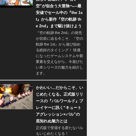
空”が似合う大冒険へ―最
安値でセール中の『the 1s
t』から新作『空の軌跡 th
e 2nd』まで駆け抜けよう
『空の軌跡 the 2nd』の発売
が目前に迫る今こそ、『空の
軌跡 the 1st』から遊び始め
る絶好のタイミング！ 快適
になったゲームシステムや新
要素を交えながら、今遊びた
い本シリーズの魅力を紹介し
ます。
かわいい…だからこそ、い
じめたくなる。正式版リリ
ースの『パルワールド』プ
レイヤーに訊く“キュート
アグレッション×パル”の
底知れぬ魅力とは
正式版で登場する新たなパル
もいじめたくなる！