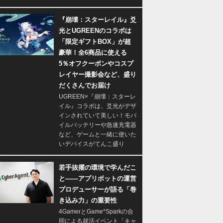
『崩壊：スターレイル』爻
光とUGREENのコラボは
「限定ギフトBOX」が超
豪華！全6商品に使える
5％オフクーポンやコスプ
レイヤー撮影会など、盛り
だくさんでお届け
UGREEN×『崩壊：スターレ
イル』コラボは、爻光がデザ
インされていて美しい！モバ
イルバッテリーや急速充電器
など、ゲームと一緒に使いた
いデバイスがてんこ盛り
若手抜擢の環境で学んだこ
と――アプリボットの運営
プロデューサーが語る「巻
き込み力」の重要性
4GamerとGame*Sparkの合
同による就活イベント「キャ