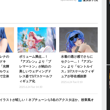
レナの
ボリューム満点…！
水着の透け感でさらに
ドキ
『アズレン』より「ブ
セクシー…！『アズレ
「光輝
レマートン」が純白の
ン』より「セントルイ
ルウェ
美しいウェディングド
ス」1/7スケールフィギ
で立体
レス姿で1/7スケールフ
ュアが存在感抜群
ィギュア化
2025.6.24 Tue 0:10
2025.6.24 Tue 14:30
しイラストが眩しい！ネプチューンら5名のアクスタほか、校章風オ