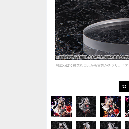
悪戯っぽく微笑む口元から舌先がチラリ…『ア