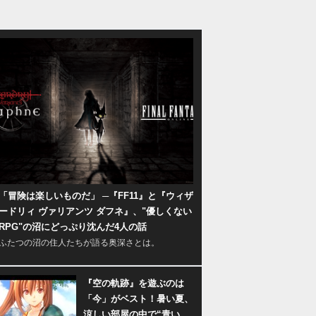
「冒険は楽しいものだ」 ─『FF11』と『ウィザ
ードリィ ヴァリアンツ ダフネ』、"優しくない
RPG"の沼にどっぷり沈んだ4人の話
ふたつの沼の住人たちが語る奥深さとは。
『空の軌跡』を遊ぶのは
「今」がベスト！暑い夏、
涼しい部屋の中で“青い