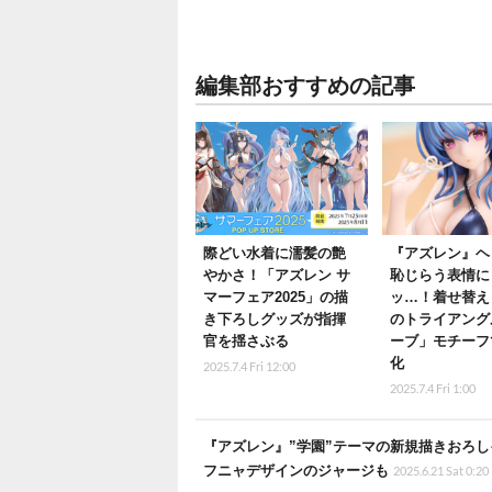
編集部おすすめの記事
際どい水着に濡髪の艶
『アズレン』ヘ
やかさ！「アズレン サ
恥じらう表情に
マーフェア2025」の描
ッ…！着せ替え
き下ろしグッズが指揮
のトライアング
官を揺さぶる
ーブ」モチーフ
化
2025.7.4 Fri 12:00
2025.7.4 Fri 1:00
『アズレン』”学園”テーマの新規描きおろ
フニャデザインのジャージも
2025.6.21 Sat 0:20