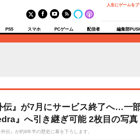
人生にゲームをプ
PS5
スマホ
PCゲーム
配信者
編集部PUS
外伝』が7月にサービス終了へ…一
Exedra』へ引き継ぎ可能 2枚目の写
カ外伝』が約6年半の歴史に幕を下ろします。