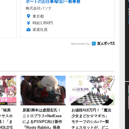
ポートのお仕事/駅近/一般事務
株式会社パソナ
東京都
時給1,850円
派遣社員
Sponsored by
「暁美
原案/脚本は虚淵玄氏！
お値段418万円！「魔法
キサスホ
ニトロプラス×NetEase
少女まどか☆マギカ」
戦！「ま
によるPS5/PC向け新作
モチーフのシルバー製
OLD’E
『Rusty Rabbit』発表
チェスセットが、どこ