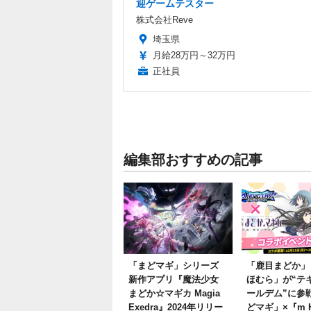
迎ゲームテスター
株式会社Reve
埼玉県
月給28万円～32万円
正社員
編集部おすすめの記事
「まどマギ」シリーズ
「鹿目まどか」
新作アプリ『魔法少女
ほむら」が“テ
まどか☆マギカ Magia
ールデム”に参
Exedra』2024年リリー
どマギ」×『m H