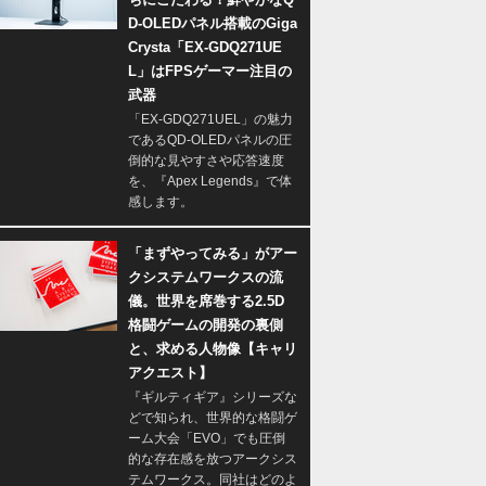
D-OLEDパネル搭載のGiga
Crysta「EX-GDQ271UE
L」はFPSゲーマー注目の
武器
「EX-GDQ271UEL」の魅力
であるQD-OLEDパネルの圧
倒的な見やすさや応答速度
を、『Apex Legends』で体
感します。
「まずやってみる」がアー
クシステムワークスの流
儀。世界を席巻する2.5D
格闘ゲームの開発の裏側
と、求める人物像【キャリ
アクエスト】
『ギルティギア』シリーズな
どで知られ、世界的な格闘ゲ
ーム大会「EVO」でも圧倒
的な存在感を放つアークシス
テムワークス。同社はどのよ