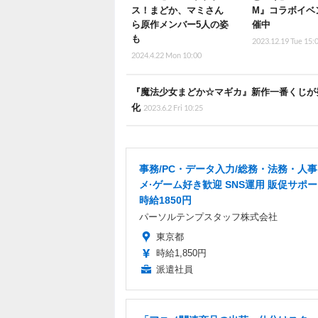
ス！まどか、マミさん
M』コラボイベ
ら原作メンバー5人の姿
催中
も
2023.12.19 Tue 15:
2024.4.22 Mon 10:00
『魔法少女まどか☆マギカ』新作一番くじが
化
2023.6.2 Fri 10:25
事務/PC・データ入力/総務・法務・人事
メ·ゲーム好き歓迎 SNS運用 販促サポー
時給1850円
パーソルテンプスタッフ株式会社
東京都
時給1,850円
派遣社員