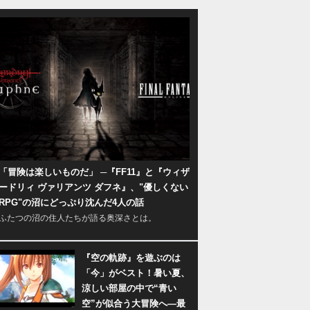
「冒険は楽しいものだ」 ─『FF11』と『ウィザ
ードリィ ヴァリアンツ ダフネ』、"優しくない
RPG"の沼にどっぷり沈んだ4人の話
ふたつの沼の住人たちが語る奥深さとは。
『空の軌跡』を遊ぶのは
「今」がベスト！暑い夏、
涼しい部屋の中で“青い
空”が似合う大冒険へ―最