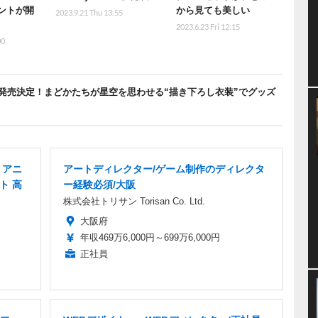
ントが開
から見ても美しい
2023.9.21 Thu 13:55
2023.6.23 Fri 12:15
00
発売決定！まどかたちが星空を思わせる“描き下ろし衣装”でグッズ
 アニ
アートディレクター/ゲーム制作のディレクタ
ト 高
ー経験必須/大阪
株式会社トリサン Torisan Co. Ltd.
大阪府
年収469万6,000円～699万6,000円
正社員