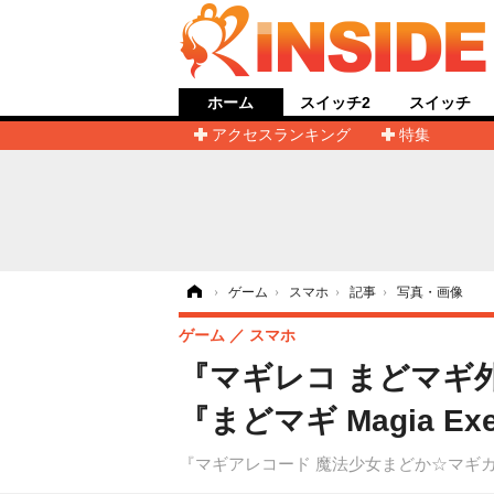
ホーム
スイッチ2
スイッチ
アクセスランキング
特集
ホーム
›
ゲーム
›
スマホ
›
記事
›
写真・画像
ゲーム
スマホ
『マギレコ まどマギ
『まどマギ Magia 
『マギアレコード 魔法少女まどか☆マギ