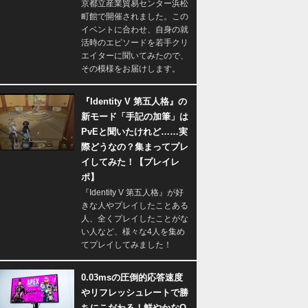
京都立産業貿易センター浜松
町館で開催されました。この
イベントに合わせ、自身の就
活時のエピソードを若手クリ
エイターに聞いてみたので、
その模様をお届けします。
『Identity V 第五人格』の
新モード「手記の加筆」は
PvEと聞いたけれど……実
際どうなの？集まってプレ
イしてみた！【プレイレ
ポ】
『Identity V 第五人格』が好
きな人やプレイしたことある
人、全くプレイしたことがな
い人など、様々な4人を集め
てプレイしてみました！
0.03msの圧倒的応答速度
やリフレッシュレートで勝
ちにこだわる！鮮やかなQ