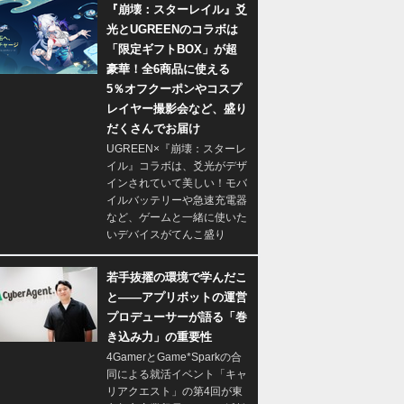
『崩壊：スターレイル』爻
光とUGREENのコラボは
「限定ギフトBOX」が超
豪華！全6商品に使える
5％オフクーポンやコスプ
レイヤー撮影会など、盛り
だくさんでお届け
UGREEN×『崩壊：スターレ
イル』コラボは、爻光がデザ
インされていて美しい！モバ
イルバッテリーや急速充電器
など、ゲームと一緒に使いた
いデバイスがてんこ盛り
若手抜擢の環境で学んだこ
と――アプリボットの運営
プロデューサーが語る「巻
き込み力」の重要性
4GamerとGame*Sparkの合
同による就活イベント「キャ
リアクエスト」の第4回が東