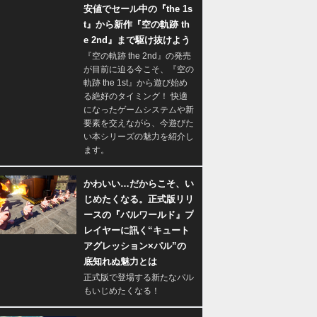
安値でセール中の『the 1s
t』から新作『空の軌跡 th
e 2nd』まで駆け抜けよう
『空の軌跡 the 2nd』の発売
が目前に迫る今こそ、『空の
軌跡 the 1st』から遊び始め
る絶好のタイミング！ 快適
になったゲームシステムや新
要素を交えながら、今遊びた
い本シリーズの魅力を紹介し
ます。
かわいい…だからこそ、い
じめたくなる。正式版リリ
ースの『パルワールド』プ
レイヤーに訊く“キュート
アグレッション×パル”の
底知れぬ魅力とは
正式版で登場する新たなパル
もいじめたくなる！