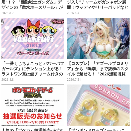
用”！？ 「機動戦士ガンダム」デ
ジ入り”チャームがガシャポン展
ザインの「散水ホースリール」が
開！ウッディやリリーパッドなど
予約開始ーあえて存在感を放つ赤
全5種、裏面はキャラクターごと
2026.8.7
2026.8.4
さ
に異なるデザイン
「一番くじちょこっと パワーパフ
【コスプレ】『アズールプロミリ
ガールズ」にテンション上がる！
ア』から『鳴潮』まで抜群のスタ
ラストワン賞は鍵チャーム付きの
イルで魅せる！「2026漫画博覧
シール帳スペシャルセット
会」百花繚乱の台湾美女12選【写
2026.8.8
2026.7.31
真37枚】
人気の『ポケカ』抽選販売がゲオ
「ボンボンドロップシール」に