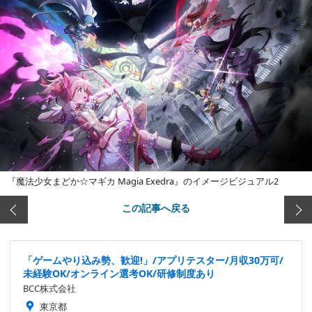
『魔法少女まどか☆マギカ Magia Exedra』のイメージビジュアル2
この記事へ戻る
「ゲームやり込み勢、歓迎!」/アプリテスター/月収30万可/
未経験OK/オンライン選考OK/研修制度あり
BCC株式会社
東京都