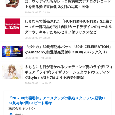
は、ウッディたちがレトロ感満載のアナログレコード
上を走る姿で立体化 2枚目の写真・画像
2026.08.07 Fri 03:40
しまむらで販売された「HUNTER×HUNTER」G.I.編テ
ーマの一部商品が受注再販!カードデザインのキーホル
ダーや、キルアたちのセリフ付ソックスなど
2026.08.07 Fri 02:00
『ポケカ』30周年記念パック「30th CELEBRATION」
がAmazonで抽選販売受付中!1BOX(20パック入り)
2026.08.06 Thu 03:30
太ももにも目が惹かれるウェディング姿のライザ! フィ
ギュア「ライザ(ライザリン・シュタウト)ウェディン
グStyle」が8月7日より予約受付開始
2026.08.06 Thu 10:15
「20～30代活躍中!」アニメグッズの製造スタッフ/未経験O
K/賞与年2回/スピード選考
株式会社キソシン