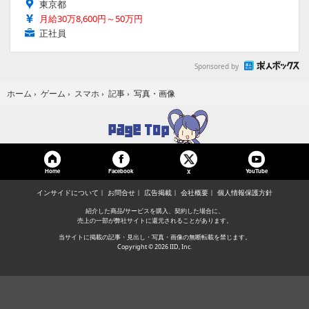
東京都
月給30万8,600円～50万円
正社員
Sponsored by
写真・画像
ホーム
›
ゲーム
›
スマホ
›
記事
›
Home
Facebook
YouTube
X
インサイドについて
お問合せ
広告掲載
会社概要
個人情報保護方針
紹介した商品/サービスを購入、契約した場合に、
売上の一部が弊社サイトに還元されることがあります。
当サイトに掲載の記事・見出し・写真・画像の無断転載を禁じます。
Copyright © 2026 IID, Inc.