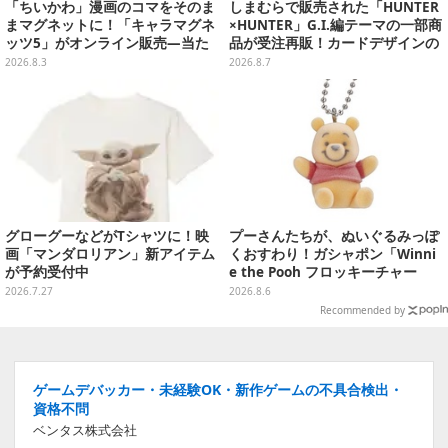
「ちいかわ」漫画のコマをそのま
しまむらで販売された「HUNTER
まマグネットに！「キャラマグネ
×HUNTER」G.I.編テーマの一部商
ッツ5」がオンライン販売―当た
品が受注再販！カードデザインの
ったらラッキーなレア3種も
キーホルダーや、キルアたちのセ
2026.8.3
2026.8.7
リフ付ソックスなど
グローグーなどがTシャツに！映
プーさんたちが、ぬいぐるみっぽ
画「マンダロリアン」新アイテム
くおすわり！ガシャポン「Winni
が予約受付中
e the Pooh フロッキーチャー
ム」ふわふわでどれも可愛い全4
2026.7.27
2026.8.6
種
Recommended by
ゲームデバッカー・未経験OK・新作ゲームの不具合検出・
資格不問
ベンタス株式会社