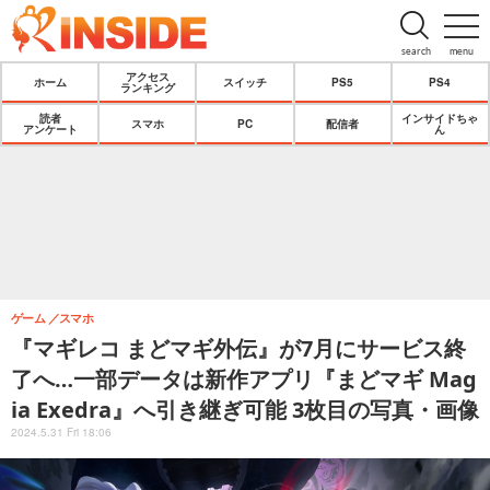
search
menu
アクセス
ホーム
スイッチ
PS5
PS4
ランキング
読者
インサイドちゃ
スマホ
PC
配信者
アンケート
ん
ゲーム
スマホ
『マギレコ まどマギ外伝』が7月にサービス終
了へ…一部データは新作アプリ『まどマギ Mag
ia Exedra』へ引き継ぎ可能 3枚目の写真・画像
2024.5.31 Fri 18:06