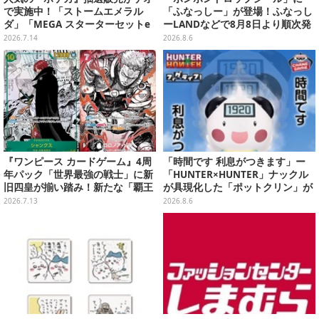
で実施中！「ストームエメラル
「ふなっしー」が登場！ふなっし
ダ」「MEGA スターターセットe
ーLANDなどで8月8日より順次発
x」各種の全4商品
売
2026.7.14
2026.8.6
『ワンピース カードゲーム』4周
「時間です 利息がつきます」ー
年パック「世界最強の戦士」に新
「HUNTER×HUNTER」ナックル
旧四皇が揃い踏み！新たな「覇王
が具現化した「ポットクリン」が
色SP」のゾロ、ヤマトなど28枚も
貯金箱としてプライズ展開
2026.7.13
2026.8.6
の新カード一挙公開