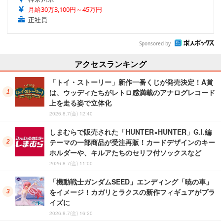
月給30万3,100円～45万円
正社員
Sponsored by
アクセスランキング
「トイ・ストーリー」新作一番くじが発売決定！A賞
は、ウッディたちがレトロ感満載のアナログレコード
上を走る姿で立体化
2026.8.7(金) 12:40
しまむらで販売された「HUNTER×HUNTER」G.I.編
テーマの一部商品が受注再販！カードデザインのキー
ホルダーや、キルアたちのセリフ付ソックスなど
2026.8.7(金) 11:00
「機動戦士ガンダムSEED」エンディング「暁の車」
をイメージ！カガリとラクスの新作フィギュアがプラ
イズに
2026.8.7(金) 16:20