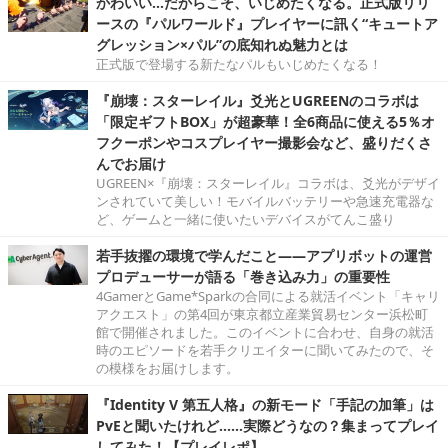
かわいい…だからこそ、いじめたくなる。正式版リリ
ースの『パルワールド』プレイヤーに訊く“キュートア
グレッション×パル”の底知れぬ魅力とは
正式版で登場する新たなパルもいじめたくなる！
『崩壊：スターレイル』爻光とUGREENのコラボは
「限定ギフトBOX」が超豪華！全6商品に使える5％オ
フクーポンやコスプレイヤー撮影会など、盛りだくさ
んでお届け
UGREEN×『崩壊：スターレイル』コラボは、爻光がデザイ
ンされていて美しい！モバイルバッテリーや急速充電器な
ど、ゲームと一緒に使いたいデバイスがてんこ盛り
若手抜擢の環境で学んだこと――アプリボットの運営
プロデューサーが語る「巻き込み力」の重要性
4GamerとGame*Sparkの合同による就活イベント「キャリ
アクエスト」の第4回が東京都立産業貿易センター浜松町
館で開催されました。このイベントに合わせ、自身の就活
時のエピソードを若手クリエイターに聞いてみたので、そ
の模様をお届けします。
『Identity V 第五人格』の新モード「手記の加筆」は
PvEと聞いたけれど……実際どうなの？集まってプレイ
してみた！【プレイレポ】