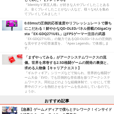
『Identity V 第五人格』が好きな人やプレイしたことある
人、全くプレイしたことがない人など、様々な4人を集め
てプレイしてみました！
0.03msの圧倒的応答速度やリフレッシュレートで勝ち
にこだわる！鮮やかなQD-OLEDパネル搭載のGigaCry
sta「EX-GDQ271UEL」はFPSゲーマー注目の武器
「EX-GDQ271UEL」の魅力であるQD-OLEDパネルの圧倒的
な見やすさや応答速度を、『Apex Legends』で体感しま
す。
「まずやってみる」がアークシステムワークスの流
儀。世界を席巻する2.5D格闘ゲームの開発の裏側と、
求める人物像【キャリアクエスト】
『ギルティギア』シリーズなどで知られ、世界的な格闘ゲ
ーム大会「EVO」でも圧倒的な存在感を放つアークシステ
ムワークス。同社はどのような組織体制で、いかにして世
界中のファンを熱狂させるゲームを生み出しているのでし
ょうか。
おすすめ記事
【急募】ゲームメディアで僕らとテレワーク！インサイド