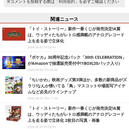
※コメントを投稿する際は
「利用規約」
を必ずご確認ください
関連ニュース
「トイ・ストーリー」新作一番くじが発売決定!A賞
は、ウッディたちがレトロ感満載のアナログレコード
上を走る姿で立体化
2026.08.07 Fri 03:40
『ポケカ』30周年記念パック「30th CELEBRATION」
がAmazonで抽選販売受付中!1BOX(20パック入り)
2026.08.06 Thu 03:30
「ちいかわ」映画グッズ第3弾ほか、多数の新商品がズ
ラリ!なんか懐いてる「鳥」マスコットや場面写アイテ
ムなど必見のラインナップ
2026.08.06 Thu 11:25
「トイ・ストーリー」新作一番くじが発売決定!A賞
は、ウッディたちがレトロ感満載のアナログレコード
上を走る姿で立体化 2枚目の写真・画像
2026.08.07 Fri 03:40