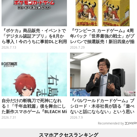
『ポケカ』商品販売・イベントで
『ワンピース カードゲーム』4周
「デジタル認証アプリ」を8月か
年パック「世界最強の戦士」がプ
ら導入！今のうちに事前DLと利用
レバンで抽選販売！新旧四皇が揃
登録をお願い
い踏み、新たに「覇王色SP」も収
2026.7.13
2026.7.29
録
自分だけの斬魄刀で死神になれ
『パルワールドカードゲーム』ブ
る！「千年血戦篇」後を舞台にし
シロード・木谷社長が語る「遊べ
た新作スマホゲーム『BLEACH Mi
ないと話にならない」という思い
rrors High』クローズドβテスト
ーメディア向け体験会をレポー
2026.7.31
2026.7.9
レポート
ト！ ギアや建築物で盤面を組む戦
Recommended by
略性が面白い
スマホアクセスランキング