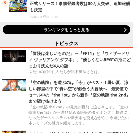
正式リリース！事前登録者数は80万人突破、追加報酬
も決定
2026.8.5 Wed 11:10
ランキングをもっと見る
トピックス
「冒険は楽しいものだ」 ─『FF11』と『ウィザードリ
ィ ヴァリアンツ ダフネ』、"優しくないRPG"の沼にど
っぷり沈んだ4人の話
ふたつの沼の住人たちが語る奥深さとは。
『空の軌跡』を遊ぶのは「今」がベスト！暑い夏、涼
しい部屋の中で“青い空”が似合う大冒険へ―最安値で
セール中の『the 1st』から新作『空の軌跡 the 2nd』
まで駆け抜けよう
『空の軌跡 the 2nd』の発売が目前に迫る今こそ、『空の
軌跡 the 1st』から遊び始める絶好のタイミング！ 快適に
なったゲームシステムや新要素を交えながら、今遊びたい
本シリーズの魅力を紹介します。