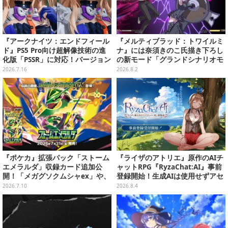
『アークナイツ：エンドフィール
『メルティブラッド：トワイルミ
ド』PS5 Pro向け超解像技術の進
ナ』には奈須きのこ氏描き下ろし
化版「PSSR」に対応！バージョン
の新モード「グランドシナリオモ
1.4「向淵行」で新たな仲間や世
ード」搭載！ワンボタンの簡単操
2026.7.16
2026.8.2
界の冒険がより鮮明に
作「Act」も追加
『ポケカ』拡張パック「ストーム
『ライザのアトリエ』原作のAIチ
エメラルダ」収録カード追加公
ャットRPG『RyzaChat:AI』事前
開！「メガグソクムシャex」や、
登録開始！生成AIは使用せずアセ
2枚1組で使うスタジアムがさらに
ットはトリダモノ氏監修で人力作
2026.7.10
2026.8.4
登場
成、音声もアプリ専用収録素材を
活用