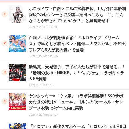
ホロライブ・白銀ノエルの水着衣装、1人だけ“年齢制
限級”のセクシーさで反響―兎田ぺこらも「こ、こん
なことが許されていいのか？」と興奮隠せず
2026.7.28 Tue 12:20
白銀ノエルが刺激強すぎ！『ホロライブ ドリーム
ス』で早くも水着イベント開催―大空スバル、不知火
フレアら5人が夏の装いで登場
2026.7.27 Mon 20:05
新島真、天城雪子、アイギスたちが背中で魅せる…！
『勝利の女神：NIKKE』×『ペルソナ』コラボキャラ
＆KV解禁
2026.8.7 Fri 13:15
ケンタッキー×『ウマ娘』コラボ詳細解禁！SSRサポ
カ付きの特別メニューや、ゴルシの“カーネル・サン
ダース衣装”がゲーム内に実装
2026.7.29 Wed 21:27
「ヒロアカ」新作スマホゲーム『ヒロサバ』が8月6日