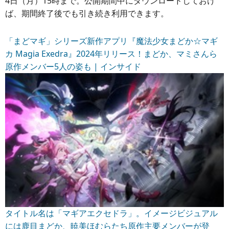
4日（月）15時まで。公開期間中にダウンロードしておけ
ば、期間終了後でも引き続き利用できます。
「まどマギ」シリーズ新作アプリ『魔法少女まどか☆マギ
カ Magia Exedra』2024年リリース！まどか、マミさんら
原作メンバー5人の姿も | インサイド
タイトル名は「マギアエクセドラ」。イメージビジュアル
には鹿目まどか、暁美ほむらたち原作主要メンバーが登