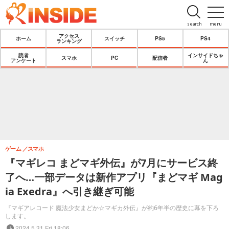
search
menu
アクセス
ホーム
スイッチ
PS5
PS4
ランキング
読者
インサイドちゃ
スマホ
PC
配信者
アンケート
ん
ゲーム
スマホ
『マギレコ まどマギ外伝』が7月にサービス終
了へ…一部データは新作アプリ『まどマギ Mag
ia Exedra』へ引き継ぎ可能
『マギアレコード 魔法少女まどか☆マギカ外伝』が約6年半の歴史に幕を下ろ
します。
2024.5.31 Fri 18:06