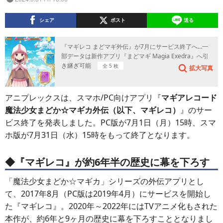
シェア
ポスト
送る
『マギレコ まどマギ外伝』が7月にサービス終了へ…一
部データは新作アプリ『まどマギ Magia Exedra』へ引
き継ぎ可能
全 5 枚
拡大写真
アニプレックスは、スマホ/PC向けアプリ『
マギアレコード
魔法少女まどか☆マギカ外伝（以下、マギレコ）
』のサー
ビス終了を発表しました。PC版が7月1日（月）15時、スマ
ホ版が7月31日（水）15時をもって終了となります。
◆『マギレコ』が約6年半の歴史に幕を下ろす
「魔法少女まどか☆マギカ」シリーズの外伝アプリとし
て、2017年8月（PC版は2019年4月）にサービスを開始し
た『マギレコ』。2020年～2022年にはTVアニメ化もされた
本作が、約6年と9ヶ月の歴史に幕を下ろすこととなりまし