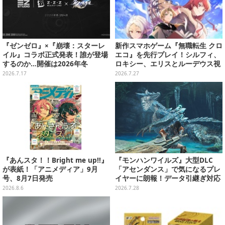
『ゼンゼロ』×『崩壊：スターレ
新作スマホゲーム『無職転生 クロ
イル』コラボ正式発表！誰が登場
エコ』を先行プレイ！シルフィ、
するのか…開催は2026年冬
ロキシー、エリスとルーデウス視
点でイチャイチャできるマイルー
2026.7.17
2026.7.27
ム機能も存在しており……!?
『あんスタ！！Bright me up!!』
『モンハンワイルズ』大型DLC
が表紙！「アニメディア」9月
「アセンダンス」で気になるプレ
号、8月7日発売
イヤーに朗報！データ引継ぎ対応
の「序盤体験版」が配信決定
2026.8.6
2026.7.28