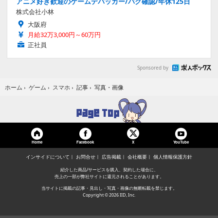
アニメ好き歓迎のゲームデバッカー/バグ確認/年休125日
株式会社小林
大阪府
月給32万3,000円～60万円
正社員
Sponsored by
写真・画像
ホーム
›
ゲーム
›
スマホ
›
記事
›
Home
Facebook
YouTube
X
インサイドについて
お問合せ
広告掲載
会社概要
個人情報保護方針
紹介した商品/サービスを購入、契約した場合に、
売上の一部が弊社サイトに還元されることがあります。
当サイトに掲載の記事・見出し・写真・画像の無断転載を禁じます。
Copyright © 2026 IID, Inc.