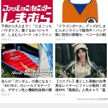
子供から大人まで！「たまごっち
「ドラゴンボール」グッズがしま
パラダイス」着ぐるみパジャマ
むらオンラインで販売中！バッグ
が、しまむらパーク（オンライン
類に悟空の胴着や、ベジータの戦
ストア）にて受注生産
闘服を大胆デザイン
2026.8.3
2026.8.8
自らが「ガンダム」の盾になる！
【コスプレ】凛とした美貌の台湾
「RX-78-2」のシールドモチーフ
美女レイヤーにファンが殺到！武
に、デザイン性と機能性抜群の寝
侠RPG『風燕伝』人気キャラ「盈
袋がプレバンで2次予約
盈」を完璧に再現して会場を沸か
2026.8.7
2026.8.2
せる【写真19枚】
Recommended by