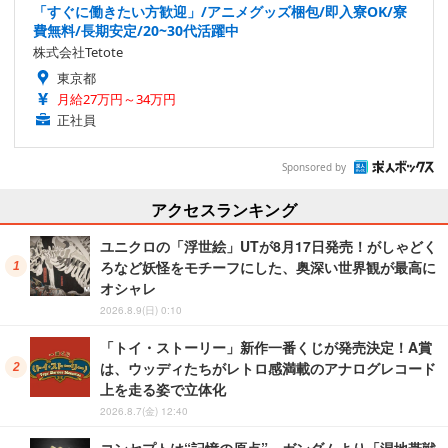
「すぐに働きたい方歓迎」/アニメグッズ梱包/即入寮OK/寮
費無料/長期安定/20~30代活躍中
株式会社Tetote
東京都
月給27万円～34万円
正社員
Sponsored by
アクセスランキング
ユニクロの「浮世絵」UTが8月17日発売！がしゃどく
ろなど妖怪をモチーフにした、奥深い世界観が最高に
オシャレ
2026.8.9(日) 0:10
「トイ・ストーリー」新作一番くじが発売決定！A賞
は、ウッディたちがレトロ感満載のアナログレコード
上を走る姿で立体化
2026.8.7(金) 12:40
コンセプトは“記憶の原点”…ガンダムより「湿地帯戦