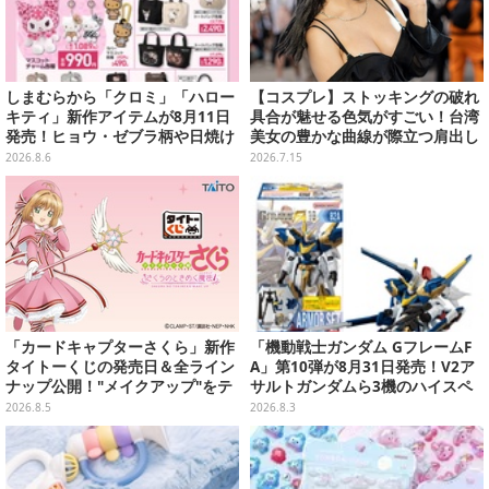
しまむらから「クロミ」「ハロー
【コスプレ】ストッキングの破れ
キティ」新作アイテムが8月11日
具合が魅せる色気がすごい！台湾
発売！ヒョウ・ゼブラ柄や日焼け
美女の豊かな曲線が際立つ肩出し
デザインの可愛い雑貨・アパレル
ファッションがセクシーだった
2026.8.6
2026.7.15
など多数
【写真9枚】
「カードキャプターさくら」新作
「機動戦士ガンダム GフレームF
タイトーくじの発売日＆全ライン
A」第10弾が8月31日発売！V2ア
ナップ公開！"メイクアップ"をテ
サルトガンダムら3機のハイスペ
ーマに、日常でも使いたくなるア
ック可動フィギュア
2026.8.5
2026.8.3
イテムがズラリ