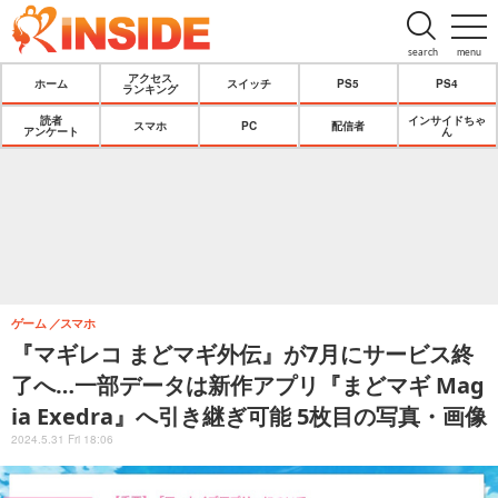
search
menu
アクセス
ホーム
スイッチ
PS5
PS4
ランキング
読者
インサイドちゃ
スマホ
PC
配信者
アンケート
ん
ゲーム
スマホ
『マギレコ まどマギ外伝』が7月にサービス終
了へ…一部データは新作アプリ『まどマギ Mag
ia Exedra』へ引き継ぎ可能 5枚目の写真・画像
2024.5.31 Fri 18:06