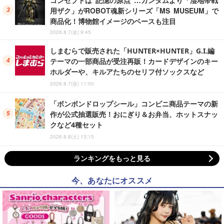
用ザク」がROBOT魂新シリーズ「MS MUSEUM」で
商品化！博物館イメージのベースも注目
2026.8.7(金) 9:45
しまむらで販売された「HUNTER×HUNTER」G.I.編
テーマの一部商品が受注再販！カードデザインのキー
ホルダーや、キルアたちのセリフ付ソックスなど
2026.8.7(金) 11:00
「ボンボンドロップシール」コンビニ商品テーマの新
作が公式抽選販売！おにぎり＆お弁当、ホットスナッ
クなど4種セット
2026.8.8(土) 13:15
ランキングをもっと見る
今、あなたにオススメ