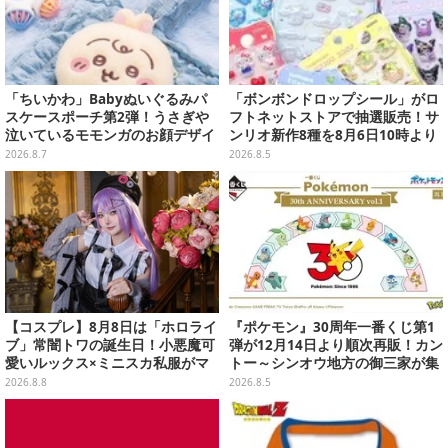
「ちいかわ」Babyぬいぐるみパ
「ボンボンドロップシール」がロ
スケースポーチ第2弾！うさぎや
フトネットストアで抽選販売！サ
泣いているモモンガのお顔デザイ
ンリオ新作8種を8月6日10時より
ン全4種が8月下旬プライズ展開
受付開始
2026.8.7
2026.8.5
【コスプレ】8月8日は「ホロライ
『ポケモン』30周年一番くじ第1
ブ」常闇トワの誕生日！小悪魔可
弾が12月14日より順次再販！カン
愛いルックス×ミニスカ私服がマ
トー～シンオウ地方の御三家が集
ジ天使すぎな美女レイヤーまとめ
まった時計、ぬいぐるみなど記念
2026.8.8
2026.8.5
【写真45枚】
グッズ盛りだくさん