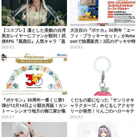
【コスプレ】凛とした美貌の台湾
大注目の『ポケカ』30周年「エー
美女レイヤーにファンが殺到！武
フィ・ブラッキーセット」がAma
侠RPG『風燕伝』人気キャラ「盈
zonで抽選販売！2匹のデッキや特
盈」を完璧に再現して会場を沸か
別カードを収録
2026.8.2
2026.8.6
せる【写真19枚】
『ポケモン』30周年一番くじ第1
くだもの姿になった「サンリオキ
弾が12月14日より順次再販！カン
ャラクターズ」めじるしアクセサ
トー～シンオウ地方の御三家が集
リーが発売！りんごのハローキテ
まった時計、ぬいぐるみなど記念
ィや、パイナップルのポムポムプ
2026.8.5
2026.8.3
グッズ盛りだくさん
リンなど全5種