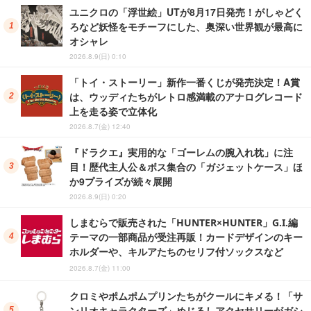
ユニクロの「浮世絵」UTが8月17日発売！がしゃどく
ろなど妖怪をモチーフにした、奥深い世界観が最高に
オシャレ
2026.8.9(日) 0:10
「トイ・ストーリー」新作一番くじが発売決定！A賞
は、ウッディたちがレトロ感満載のアナログレコード
上を走る姿で立体化
2026.8.7(金) 12:40
『ドラクエ』実用的な「ゴーレムの腕入れ枕」に注
目！歴代主人公＆ボス集合の「ガジェットケース」ほ
か9プライズが続々展開
2026.8.9(日) 0:20
しまむらで販売された「HUNTER×HUNTER」G.I.編
テーマの一部商品が受注再販！カードデザインのキー
ホルダーや、キルアたちのセリフ付ソックスなど
2026.8.7(金) 11:00
クロミやポムポムプリンたちがクールにキメる！「サ
ンリオキャラクターズ」めじるしアクセサリーがガシ