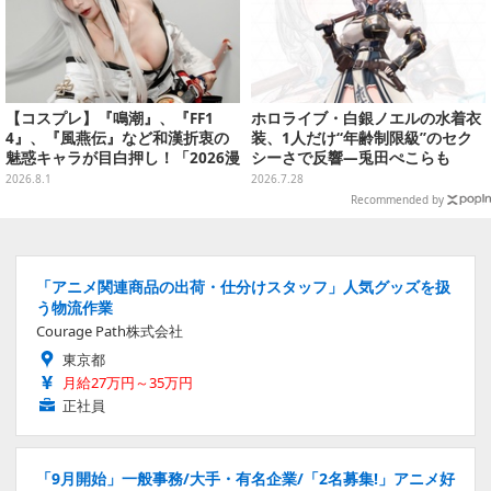
【コスプレ】『鳴潮』、『FF1
ホロライブ・白銀ノエルの水着衣
4』、『風燕伝』など和漢折衷の
装、1人だけ“年齢制限級”のセク
魅惑キャラが目白押し！「2026漫
シーさで反響―兎田ぺこらも
画博覧会」美麗レイヤー13選【写
「こ、こんなことが許されていい
2026.8.1
2026.7.28
真39枚】
のか？」と興奮隠せず
Recommended by
「アニメ関連商品の出荷・仕分けスタッフ」人気グッズを扱
う物流作業
Courage Path株式会社
東京都
月給27万円～35万円
正社員
「9月開始」一般事務/大手・有名企業/「2名募集!」アニメ好