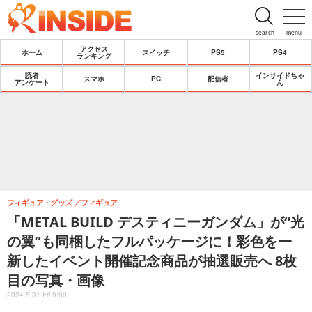
search
menu
アクセス
ホーム
スイッチ
PS5
PS4
ランキング
読者
インサイドちゃ
スマホ
PC
配信者
アンケート
ん
フィギュア・グッズ
フィギュア
「METAL BUILD デスティニーガンダム」が“光
の翼”も同梱したフルパッケージに！彩色を一
新したイベント開催記念商品が抽選販売へ 8枚
目の写真・画像
2024.5.31 Fri 9:00