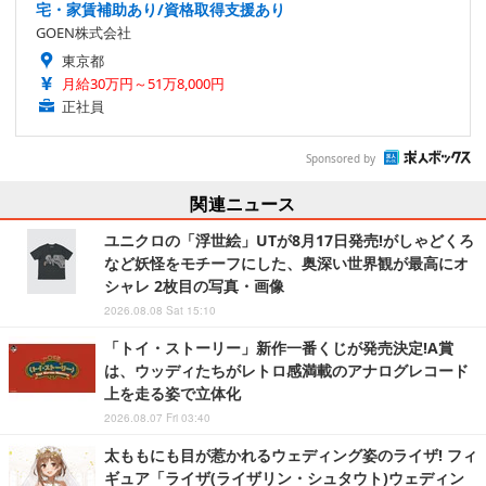
宅・家賃補助あり/資格取得支援あり
GOEN株式会社
東京都
月給30万円～51万8,000円
正社員
Sponsored by
関連ニュース
ユニクロの「浮世絵」UTが8月17日発売!がしゃどくろ
など妖怪をモチーフにした、奥深い世界観が最高にオ
シャレ 2枚目の写真・画像
2026.08.08 Sat 15:10
「トイ・ストーリー」新作一番くじが発売決定!A賞
は、ウッディたちがレトロ感満載のアナログレコード
上を走る姿で立体化
2026.08.07 Fri 03:40
太ももにも目が惹かれるウェディング姿のライザ! フィ
ギュア「ライザ(ライザリン・シュタウト)ウェディン