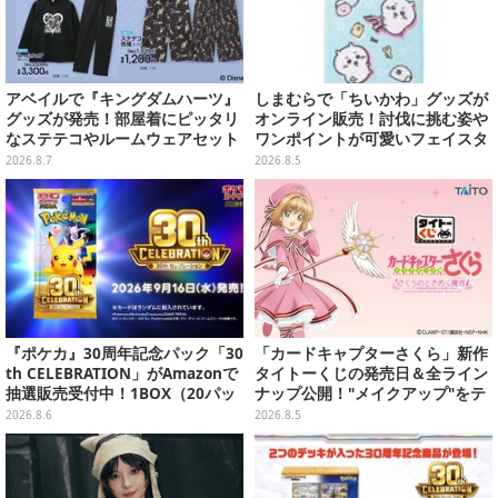
アベイルで『キングダムハーツ』
しまむらで「ちいかわ」グッズが
グッズが発売！部屋着にピッタリ
オンライン販売！討伐に挑む姿や
なステテコやルームウェアセット
ワンポイントが可愛いフェイスタ
オル、バスマットなど全14種
2026.8.7
2026.8.5
『ポケカ』30周年記念パック「30
「カードキャプターさくら」新作
th CELEBRATION」がAmazonで
タイトーくじの発売日＆全ライン
抽選販売受付中！1BOX（20パッ
ナップ公開！"メイクアップ"をテ
ク入り）
ーマに、日常でも使いたくなるア
2026.8.6
2026.8.5
イテムがズラリ