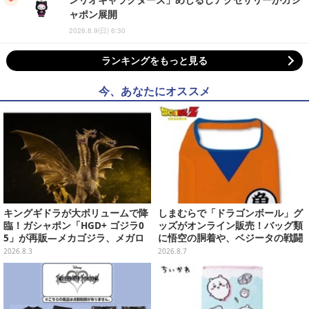
ャポン展開
2026.8.9(日) 6:30
ランキングをもっと見る
今、あなたにオススメ
キングギドラが大ボリュームで降
しまむらで「ドラゴンボール」グ
臨！ガシャポン「HGD+ ゴジラ0
ッズがオンライン販売！バッグ類
5」が再販―メカゴジラ、メガロ
に悟空の胴着や、ベジータの戦闘
なども揃った全4種
服を大胆デザイン
2026.8.3
2026.8.7