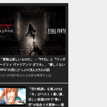
「冒険は楽しいものだ」 ─『FF11』と『ウィザ
ードリィ ヴァリアンツ ダフネ』、"優しくない
RPG"の沼にどっぷり沈んだ4人の話
ふたつの沼の住人たちが語る奥深さとは。
『空の軌跡』を遊ぶのは
「今」がベスト！暑い夏、
涼しい部屋の中で“青い
空”が似合う大冒険へ―最