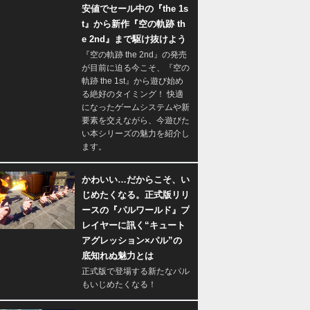
安値でセール中の『the 1s
t』から新作『空の軌跡 th
e 2nd』まで駆け抜けよう
『空の軌跡 the 2nd』の発売
が目前に迫る今こそ、『空の
軌跡 the 1st』から遊び始め
る絶好のタイミング！ 快適
になったゲームシステムや新
要素を交えながら、今遊びた
い本シリーズの魅力を紹介し
ます。
かわいい…だからこそ、い
じめたくなる。正式版リリ
ースの『パルワールド』プ
レイヤーに訊く“キュート
アグレッション×パル”の
底知れぬ魅力とは
正式版で登場する新たなパル
もいじめたくなる！