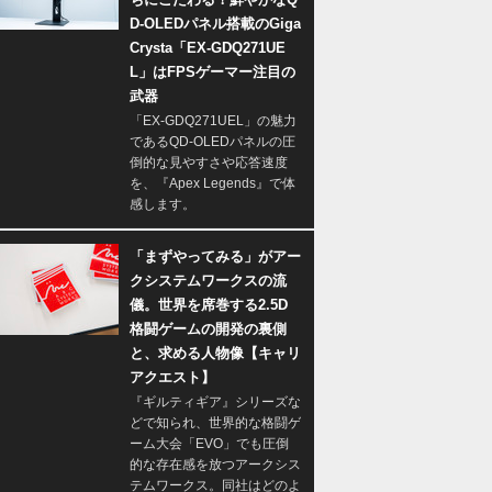
D-OLEDパネル搭載のGiga
Crysta「EX-GDQ271UE
L」はFPSゲーマー注目の
武器
「EX-GDQ271UEL」の魅力
であるQD-OLEDパネルの圧
倒的な見やすさや応答速度
を、『Apex Legends』で体
感します。
「まずやってみる」がアー
クシステムワークスの流
儀。世界を席巻する2.5D
格闘ゲームの開発の裏側
と、求める人物像【キャリ
アクエスト】
『ギルティギア』シリーズな
どで知られ、世界的な格闘ゲ
ーム大会「EVO」でも圧倒
的な存在感を放つアークシス
テムワークス。同社はどのよ