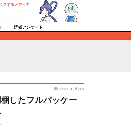
ラスするメディア
H
読者アンケート
2024.5.31 Fri 9:00
も同梱したフルパッケー
へ
施。