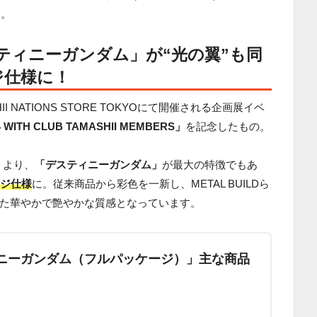
す。
デスティニーガンダム」
が
“光の翼”も同
ジ仕様
に！
I NATIONS STORE TOKYOにて開催される企画展イベ
4 WITH CLUB TAMASHII MEMBERS」
を記念したもの。
Y」より、
「デスティニーガンダム」
が最大の特徴でもあ
ージ仕様
に。従来商品から彩色を一新し、METAL BUILDら
た華やかで艶やかな質感となっています。
スティニーガンダム（フルパッケージ）」主な商品