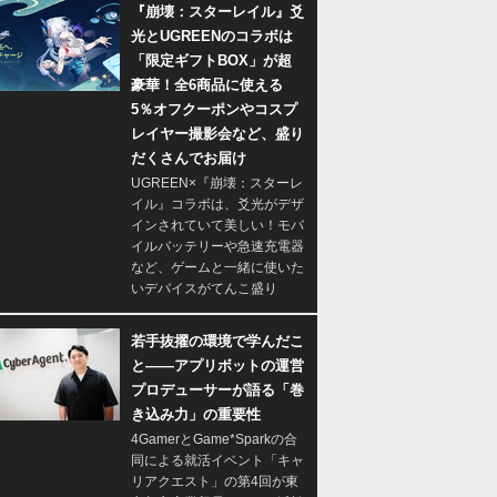
『崩壊：スターレイル』爻
光とUGREENのコラボは
「限定ギフトBOX」が超
豪華！全6商品に使える
5％オフクーポンやコスプ
レイヤー撮影会など、盛り
だくさんでお届け
UGREEN×『崩壊：スターレ
イル』コラボは、爻光がデザ
インされていて美しい！モバ
イルバッテリーや急速充電器
など、ゲームと一緒に使いた
いデバイスがてんこ盛り
若手抜擢の環境で学んだこ
と――アプリボットの運営
プロデューサーが語る「巻
き込み力」の重要性
4GamerとGame*Sparkの合
同による就活イベント「キャ
リアクエスト」の第4回が東