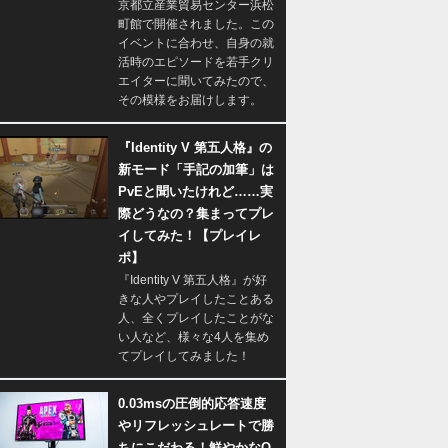
京都立産業貿易センター浜松
町館で開催されました。この
イベントに合わせ、自身の就
活時のエピソードを若手クリ
エイターに聞いてみたので、
その模様をお届けします。
『Identity V 第五人格』の
新モード「手記の加筆」は
PvEと聞いたけれど……実
際どうなの？集まってプレ
イしてみた！【プレイレ
ポ】
『Identity V 第五人格』が好
きな人やプレイしたことある
人、全くプレイしたことがな
い人など、様々な4人を集め
てプレイしてみました！
0.03msの圧倒的応答速度
やリフレッシュレートで勝
ちにこだわる！鮮やかなQ