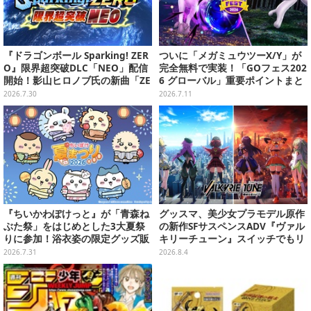
『ドラゴンボール Sparking! ZER
ついに「メガミュウツーX/Y」が
O』限界超突破DLC「NEO」配信
完全無料で実装！「GOフェス202
開始！影山ヒロノブ氏の新曲「ZE
6 グローバル」重要ポイントまと
RO」を使用したオープニングも
め【ポケモンGO 秋田局】
2026.7.30
2026.7.11
公開
『ちいかわぽけっと』が「青森ね
グッスマ、美少女プラモデル原作
ぶた祭」をはじめとした3大夏祭
の新作SFサスペンスADV『ヴァル
りに参加！浴衣姿の限定グッズ販
キリーチューン』スイッチでもリ
売、ノベルティ配布も実施
リース決定―Steam版サントラも
2026.7.31
2026.8.4
発売中