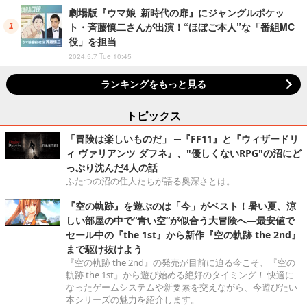
劇場版『ウマ娘 新時代の扉』にジャングルポケッ
ト・斉藤慎二さんが出演！“ほぼご本人”な「番組MC
役」を担当
2024.5.7 Tue 10:45
ランキングをもっと見る
トピックス
「冒険は楽しいものだ」 ─『FF11』と『ウィザードリ
ィ ヴァリアンツ ダフネ』、"優しくないRPG"の沼にど
っぷり沈んだ4人の話
ふたつの沼の住人たちが語る奥深さとは。
『空の軌跡』を遊ぶのは「今」がベスト！暑い夏、涼
しい部屋の中で“青い空”が似合う大冒険へ―最安値で
セール中の『the 1st』から新作『空の軌跡 the 2nd』
まで駆け抜けよう
『空の軌跡 the 2nd』の発売が目前に迫る今こそ、『空の
軌跡 the 1st』から遊び始める絶好のタイミング！ 快適に
なったゲームシステムや新要素を交えながら、今遊びたい
本シリーズの魅力を紹介します。