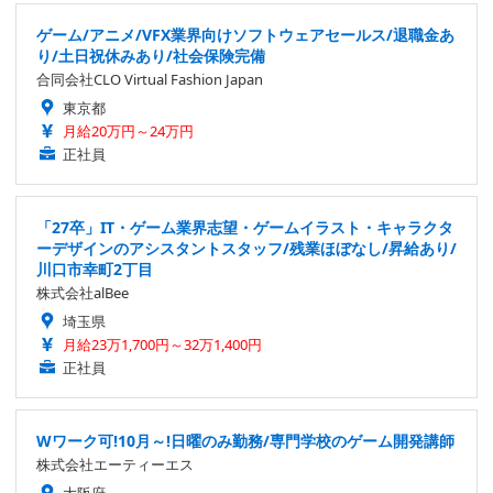
ゲーム/アニメ/VFX業界向けソフトウェアセールス/退職金あ
り/土日祝休みあり/社会保険完備
合同会社CLO Virtual Fashion Japan
東京都
月給20万円～24万円
正社員
「27卒」IT・ゲーム業界志望・ゲームイラスト・キャラクタ
ーデザインのアシスタントスタッフ/残業ほぼなし/昇給あり/
川口市幸町2丁目
株式会社alBee
埼玉県
月給23万1,700円～32万1,400円
正社員
Wワーク可!10月～!日曜のみ勤務/専門学校のゲーム開発講師
株式会社エーティーエス
大阪府