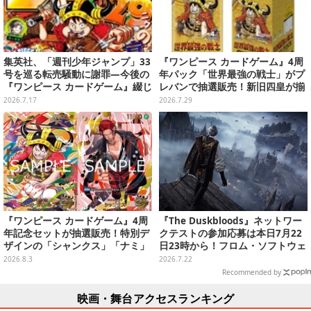
集英社、「週刊少年ジャンプ」33
『ワンピース カードゲーム』4周
号を巡る転売騒動に謝罪―今後の
年パック「世界最強の戦士」がプ
『ワンピース カードゲーム』綴じ
レバンで抽選販売！新旧四皇が揃
込み付録も中止・見合わせへ
い踏み、新たに「覇王色SP」も収
2026.7.17
2026.7.29
録
『ワンピース カードゲーム』4周
『The Duskbloods』ネットワー
年記念セットが抽選販売！特別デ
クテストの参加応募は本日7月22
ザインの「シャンクス」「ナミ」
日23時から！フロム・ソフトウェ
など9枚のプロモカードを収録
アによる最大8人のPvPvEマルチ
2026.8.3
2026.7.22
プレイACT
Recommended by
映画・舞台アクセスランキング