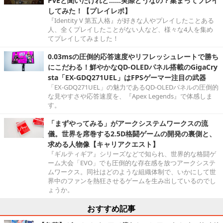
PvEと聞いたけれど……実際どうなの？集まってプレイ
してみた！【プレイレポ】
『Identity V 第五人格』が好きな人やプレイしたことある
人、全くプレイしたことがない人など、様々な4人を集め
てプレイしてみました！
0.03msの圧倒的応答速度やリフレッシュレートで勝ち
にこだわる！鮮やかなQD-OLEDパネル搭載のGigaCry
sta「EX-GDQ271UEL」はFPSゲーマー注目の武器
「EX-GDQ271UEL」の魅力であるQD-OLEDパネルの圧倒的
な見やすさや応答速度を、『Apex Legends』で体感しま
す。
「まずやってみる」がアークシステムワークスの流
儀。世界を席巻する2.5D格闘ゲームの開発の裏側と、
求める人物像【キャリアクエスト】
『ギルティギア』シリーズなどで知られ、世界的な格闘ゲ
ーム大会「EVO」でも圧倒的な存在感を放つアークシステ
ムワークス。同社はどのような組織体制で、いかにして世
界中のファンを熱狂させるゲームを生み出しているのでし
ょうか。
おすすめ記事