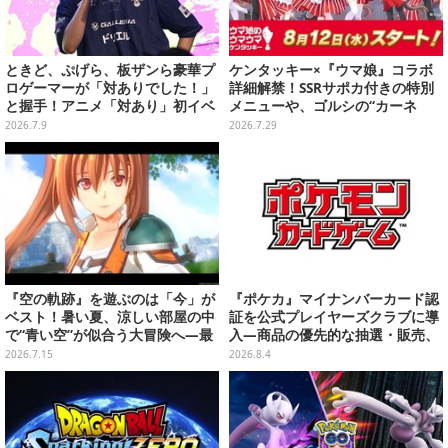
ときど、ぷげら、板ザンら豪華プ
ケンタッキー×『ウマ娘』コラボ
ロゲーマーが「対ありでした！」
詳細解禁！SSRサポカ付きの特別
と握手！アニメ「対あり」初イベ
メニューや、ゴルシの“カーネ
ントが格ゲー愛に溢れすぎていた
ル・サンダース衣装”がゲーム内
2026.7.9
2026.7.29
【レポ】
に実装
『空の軌跡』を遊ぶのは「今」が
『ポケカ』マイナンバーカード認
ベスト！暑い夏、涼しい部屋の中
証を公式プレイヤーズクラブに導
で“青い空”が似合う大冒険へ―最
入―商品の優先的な抽選・販売、
安値でセール中の『the 1st』か
公式大会への参加申し込みに活用
2026.7.15
2026.8.4
ら新作『空の軌跡 the 2nd』まで
駆け抜けよう