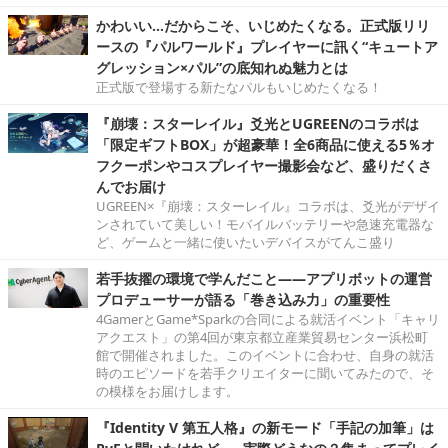
かわいい…だからこそ、いじめたくなる。正式版リリ
ースの『パルワールド』プレイヤーに訊く“キュートア
グレッション×パル”の底知れぬ魅力とは
正式版で登場する新たなパルもいじめたくなる！
『崩壊：スターレイル』爻光とUGREENのコラボは
「限定ギフトBOX」が超豪華！全6商品に使える5％オ
フクーポンやコスプレイヤー撮影会など、盛りだくさ
んでお届け
UGREEN×『崩壊：スターレイル』コラボは、爻光がデザイ
ンされていて美しい！モバイルバッテリーや急速充電器な
ど、ゲームと一緒に使いたいデバイスがてんこ盛り
若手抜擢の環境で学んだこと――アプリボットの運営
プロデューサーが語る「巻き込み力」の重要性
4GamerとGame*Sparkの合同による就活イベント「キャリ
アクエスト」の第4回が東京都立産業貿易センター浜松町
館で開催されました。このイベントに合わせ、自身の就活
時のエピソードを若手クリエイターに聞いてみたので、そ
の模様をお届けします。
『Identity V 第五人格』の新モード「手記の加筆」は