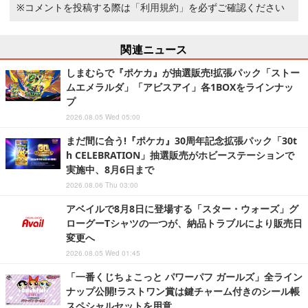
※コメントを投稿する際は
「利用規約」
を必ずご確認ください
関連ニュース
しまむらで『ポケカ』が抽選販売!拡張パック「ストー
ムエメラルダ」「アビスアイ」各1BOXをラインナッ
プ
2026.08.05 Wed 05:00
まだ間に合う!『ポケカ』30周年記念拡張パック「30t
h CELEBRATION」抽選販売がホビーステーションで
実施中、8月6日まで
2026.08.06 Thu 03:00
アベイルで8月8日に登場する「スター・ウォーズ」グ
ローグーTシャツの一つが、納品トラブルにより販売日
変更へ
2026.08.05 Wed 01:45
「一番くじちょこっと パワーパフ ガールズ」全ライン
ナップ公開!ラストワン賞は鍵チャーム付きのシール帳
スペシャルセットを用意