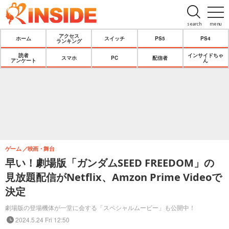
search
menu
アクセス
ホーム
スイッチ
PS5
PS4
ランキング
読者
インサイドちゃ
スマホ
PC
配信者
アンケート
ん
ゲーム
映画・舞台
早い！劇場版「ガンダムSEED FREEDOM」の
見放題配信がNetflix、Amzon Prime Videoで
決定
劇場版の登場機体が一堂に会する「スペシャルムービー」も公開中！
2024.5.24 Fri 12:50