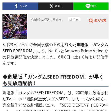
シェア
ポスト
送る
※画像は公式Xより引用。
全 2 枚
拡大写真
5月23日（木）で全国規模の上映を終えた
劇場版「ガンダム
SEED FREEDOM」
にて、NetflixとAmazon Prime Videoで
の見放題配信が決定しました。6月8日（土）0時より配信予
定です。
◆劇場版「ガンダムSEED FREEDOM」が早く
も見放題配信！
劇場版「ガンダムSEED FREEDOM」は、2002年に放送され
たTVアニメ「機動戦士ガンダムSEED」シリーズから続く、
完全新作となる劇場版アニメ。「SEED DESTINY（C.E.73年