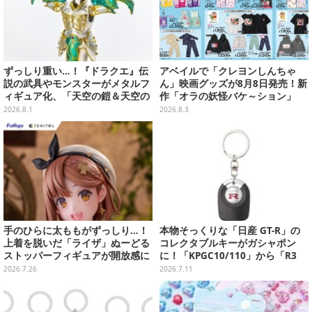
ずっしり重い…！『ドラクエ』伝
アベイルで「クレヨンしんちゃ
説の武具やモンスターがメタルフ
ん」映画グッズが8月8日発売！新
ィギュア化、「天空の鎧＆天空の
作「オラの妖怪バケ～ション」
兜」など全7種類
や、「ヘンダーランド」「暗黒タ
2026.8.1
2026.8.3
マタマ」などをフィーチャー
手のひらに太ももがずっしり…！
本物そっくりな「日産 GT-R」の
上着を脱いだ「ライザ」ぬーどる
コレクタブルキーがガシャポン
ストッパーフィギュアが開放感に
に！「KPGC10/110」から「R3
あふれてる
5」まで歴代6種
2026.7.26
2026.7.11