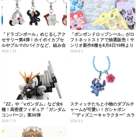
「ドラゴンボール」めじるしアク
「ボンボンドロップシール」がロ
セサリー第4弾！ホイポイカプセ
フトネットストアで抽選販売！サ
ルやブルマのバイクなど、組み合
ンリオ新作8種を8月6日10時より
わせても楽しい全5種
受付開始
2026.7.29
2026.8.5
「ZZ」や「νガンダム」など全6
スティッチたちと小物のダブルチ
種！高密度フィギュア「ガンダム
ャームが可愛い！ガシャポン
コンバージ」第30弾
「“ディズニーキャラクター” カラ
フルマルチチャーム」が発売
2026.7.15
2026.8.6