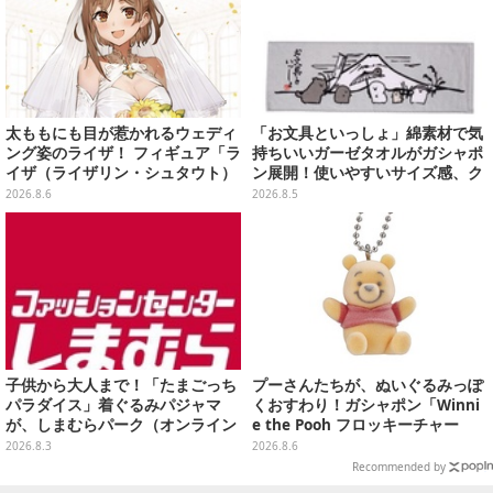
太ももにも目が惹かれるウェディ
「お文具といっしょ」綿素材で気
ング姿のライザ！ フィギュア「ラ
持ちいいガーゼタオルがガシャポ
イザ（ライザリン・シュタウト）
ン展開！使いやすいサイズ感、ク
ウェディングStyle」が8月7日よ
ールな和柄や可愛らしいお寿司な
2026.8.6
2026.8.5
り予約受付開始
ど全4種
子供から大人まで！「たまごっち
プーさんたちが、ぬいぐるみっぽ
パラダイス」着ぐるみパジャマ
くおすわり！ガシャポン「Winni
が、しまむらパーク（オンライン
e the Pooh フロッキーチャー
ストア）にて受注生産
ム」ふわふわでどれも可愛い全4
2026.8.3
2026.8.6
種
Recommended by