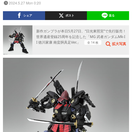
2024.5.27 Mon 0:20
シェア
ポスト
送る
新作ガンプラが本日5月27日、“日光東照宮”で先行販売！
世界遺産登録25周年を記念した「MG 武者ガンダムMk-I
I 徳川家康 南蛮胴具足Ver.」
全 14 枚
拡大写真