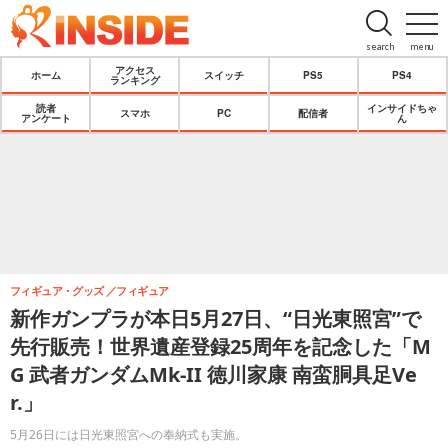
search
menu
アクセス
ホーム
スイッチ
PS5
PS4
ランキング
読者
インサイドちゃ
スマホ
PC
配信者
アンケート
ん
フィギュア・グッズ
フィギュア
新作ガンプラが本日5月27日、“日光東照宮”で
先行販売！世界遺産登録25周年を記念した「M
G 武者ガンダムMk-II 徳川家康 南蛮胴具足Ve
r.」
5月26日には日光東照宮への奉納式も実施。