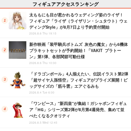
フィギュアアクセスランキング
太ももにも目が惹かれるウェディング姿のライザ！
フィギュア「ライザ（ライザリン・シュタウト）ウェ
ディングStyle」が8月7日より予約受付開始
2026.8.6 Thu 19:15
新作映画「装甲騎兵ボトムズ 灰色の魔女」から6機体
プラキットセットが予約開始！「VAKIT プラトー
ン」第1弾、各部関節可動仕様
2026.8.6 Thu 10:00
「ドラゴンボール」4人揃えたい、伝説イラスト第2弾
「超サイヤ人孫悟空」フィギュアがプライズ展開！ビ
ッグサイズの「筋斗雲」エアぐるみも
2026.8.4 Tue 6:00
「ワンピース」“新四皇”が集結！ガシャポンフィギュ
ア「HG」シリーズ第2弾が8月第4週発売、集めて並
べたくなるクオリティ
2026.8.5 Wed 12:45