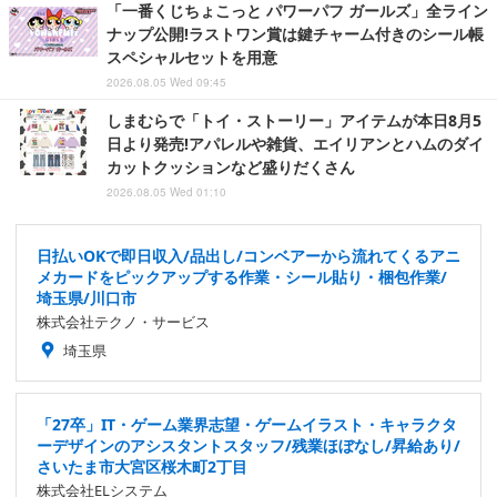
「一番くじちょこっと パワーパフ ガールズ」全ライン
ナップ公開!ラストワン賞は鍵チャーム付きのシール帳
スペシャルセットを用意
2026.08.05 Wed 09:45
しまむらで「トイ・ストーリー」アイテムが本日8月5
日より発売!アパレルや雑貨、エイリアンとハムのダイ
カットクッションなど盛りだくさん
2026.08.05 Wed 01:10
日払いOKで即日収入/品出し/コンベアーから流れてくるアニ
メカードをピックアップする作業・シール貼り・梱包作業/
埼玉県/川口市
株式会社テクノ・サービス
埼玉県
「27卒」IT・ゲーム業界志望・ゲームイラスト・キャラクタ
ーデザインのアシスタントスタッフ/残業ほぼなし/昇給あり/
さいたま市大宮区桜木町2丁目
株式会社ELシステム