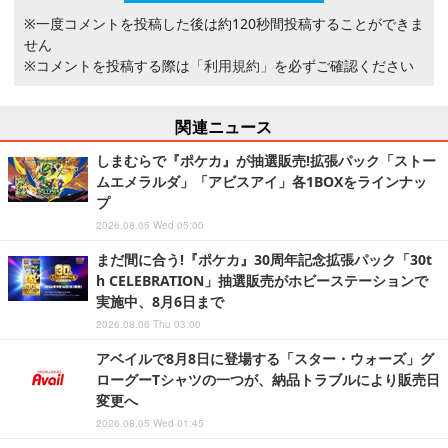
※一度コメントを投稿した後は約120秒間投稿することができま
せん
※コメントを投稿する際は
「利用規約」
を必ずご確認ください
関連ニュース
しまむらで『ポケカ』が抽選販売!拡張パック「ストー
ムエメラルダ」「アビスアイ」各1BOXをラインナッ
プ
2026.08.05 Wed 05:00
まだ間に合う!『ポケカ』30周年記念拡張パック「30t
h CELEBRATION」抽選販売がホビーステーションで
実施中、8月6日まで
2026.08.06 Thu 03:00
アベイルで8月8日に登場する「スター・ウォーズ」グ
ローグーTシャツの一つが、納品トラブルにより販売日
変更へ
2026.08.05 Wed 01:45